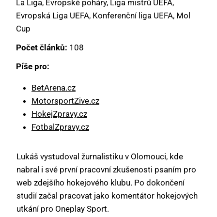
La Liga, Evropské poháry, Liga mistrů UEFA,
Evropská Liga UEFA, Konferenční liga UEFA, Mol
Cup
Počet článků:
108
Píše pro:
BetArena.cz
MotorsportZive.cz
HokejZpravy.cz
FotbalZpravy.cz
Lukáš vystudoval žurnalistiku v Olomouci, kde
nabral i své první pracovní zkušenosti psaním pro
web zdejšího hokejového klubu. Po dokončení
studií začal pracovat jako komentátor hokejových
utkání pro Oneplay Sport.