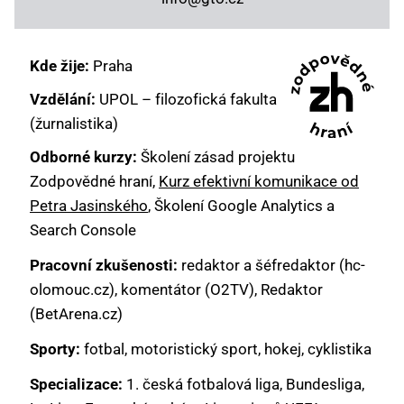
Kde žije:
Praha
Vzdělání:
UPOL – filozofická fakulta
(žurnalistika)
Odborné kurzy:
Školení zásad projektu
Zodpovědné hraní,
Kurz efektivní komunikace od
Petra Jasinského
, Školení Google Analytics a
Search Console
Pracovní zkušenosti:
redaktor a šéfredaktor (hc-
olomouc.cz), komentátor (O2TV), Redaktor
(BetArena.cz)
Sporty:
fotbal, motoristický sport, hokej, cyklistika
Specializace:
1. česká fotbalová liga, Bundesliga,