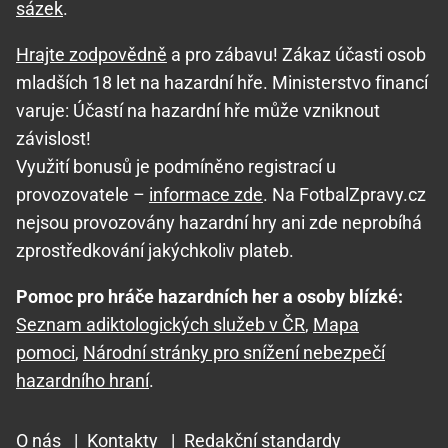
sázek
.
Hrajte zodpovědně
a pro zábavu! Zákaz účasti osob
mladších 18 let na hazardní hře. Ministerstvo financí
varuje: Účastí na hazardní hře může vzniknout
závislost!
Využití bonusů je podmíněno registrací u
provozovatele –
informace zde
. Na FotbalZpravy.cz
nejsou provozovány hazardní hry ani zde neprobíhá
zprostředkování jakýchkoliv plateb.
Pomoc pro hráče hazardních her a osoby blízké:
Seznam adiktologických služeb v ČR
,
Mapa
pomoci
,
Národní stránky pro snížení nebezpečí
hazardního hraní
.
O nás
|
Kontakty
|
Redakční standardy