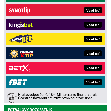
Vsaď teď
Vsaď teď
Vsaď teď
Vsaď teď
Vsaď teď
Vsaď teď
Hrajte zodpovědně. 18+ | Ministerstvo financí varuje:
Účastí na hazardní hře může vzniknout závislost.
FOTBALOVÝ ROZCESTNÍK