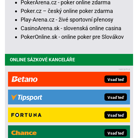
PokerArena.cz - poker online zdarma
Poker.cz – český online poker zdarma
Play-Arena.cz - živé sportovní přenosy
CasinoArena.sk - slovenská online casina
PokerOnline.sk - online poker pre Slovákov
ONLINE SÁZKOVÉ KANCELÁŘE
Vsaď teď
Vsaď teď
Vsaď teď
Vsaď teď