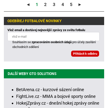
◄
1
2
3
4
5
►
ODEBÍREJ FOTBALOVÉ NOVINKY
Vlož email a dostávej nejnovější zprávy ze světa fotbalu
Souhlasím se
zpracováním osobních údajů
pro účely zasílání
obchodních sdělení
DALŠÍ WEBY GTO SOLUTIONS
BetArena.cz - kurzové sázení online
FightLive.cz - MMA a bojové sporty online
HokejZprávy.cz - dnešní hokej zprávy online