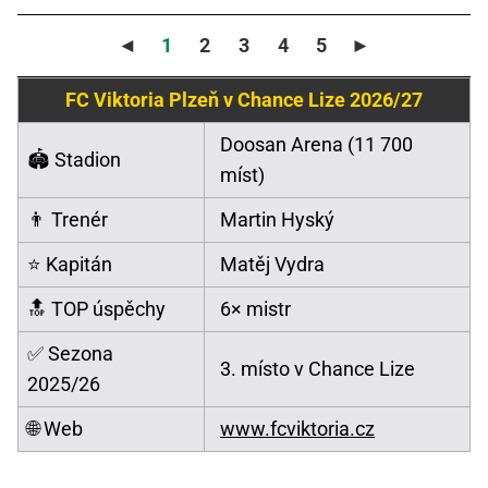
◄
1
2
3
4
5
►
FC Viktoria Plzeň v Chance Lize 2026/27
Doosan Arena (11 700
🏟️ Stadion
míst)
👨 Trenér
Martin Hyský
⭐ Kapitán
Matěj Vydra
🔝 TOP úspěchy
6× mistr
✅ Sezona
3. místo v Chance Lize
2025/26
🌐 Web
www.fcviktoria.cz