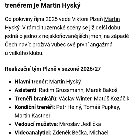
trenérem je Martin Hyský
Od poloviny října 2025 vede Viktorii Plzeň
Martin
Hyský
. V rámci tuzemské scény se již delší dobu
jedná o jedno z nejskloňovanějších jmen, na západě
Čech navíc prožívá vůbec své první angažmá
u velkého klubu.
Realizační tým Plzně v sezoně 2026/27
Hlavní trenér
: Martin Hyský
Asistenti
: Radim Grussmann, Marek Bakoš
Trenéři brankářů
: Václav Winter, Matúš Kozáčik
Kondiční trenéři
: Petr Hejný, Tomáš Pupkay,
Martin Kastner
Vedoucí mužstva
: Miroslav Jedlička
Videoanalytici:
Zdeněk Bečka, Michael