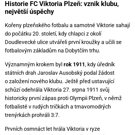
Historie FC Viktoria Plzeň: vznik klubu,
největší úspěchy
Kořeny plzeňského fotbalu a samotné Viktorie sahají
do počátku 20. století, kdy chlapci z okolí
Doudlevecké ulice utvářeli první kroužky a učili se
fotbalovým základům na Dobytčím trhu.
Významným krokem byl
rok 1911
, kdy úředník
státních drah Jaroslav Ausobský podal žádost
o založení nového klubu. Ještě před ustavující
schůzí odehrála Viktoria 27. srpna 1911 svůj
historicky první zápas proti Olympii Plzeň, v němž
fotbalisté v rudých tričkách a tmavomodrých
trenýrkách prohráli 3:7.
Prvních osmnáct let hrála Viktoria v ryze