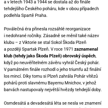
a v letech 1943 a 1944 se dostala až do finále
tehdejšího Českého poháru, kde v obou případech
podlehla Spartě Praha.
Poválečná éra přinesla rozsáhlé reorganizace
i nedohrané ročníky. Zásadně se měnil také název
klubu – z Viktorie se stal Sokol Škoda Plzeň
a později Spartak Plzeň. V roce 1971
zaznamenal
klub (tehdy jako Škoda Plzeň) obrovský úspěch
,
když po neuvěřitelném závěru vyhrál Český pohár.
V památném finále rozhodl o jeho triumfu až finální
los mincí. Díky tomu si Plzeň zahrála Pohár vítězů
pohárů proti slavnému Bayernu Mnichov, v jehož
barvách nastupovaly největší hvězdy tehdejší doby.
Osmdesátá a devadesátá léta se nesla ve znamení