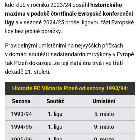
kde klub v ročníku 2023/24 dosáhl
historického
maxima v podobě čtvrtfinále Evropské konferenční
ligy
a v sezoně 2024/25 prošel ligovou fází Evropské
ligy bez jediné porážky.
Pravidelnými umístěními na nejvyšších příčkách
v domácí soutěži i nadstandardními výkony v Evropě
tak Plzeň dokazuje, že její zlatá éra trvá i ve třetí
dekádě 21. století.
Historie FC Viktoria Plzeň od sezony 1993/94:
Sezona
Soutěž
Umístění
1993/94
1. liga
5. místo
1994/95
1. liga
9. místo
1995/96
1. liga
9. místo