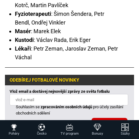
Kotrč, Martin Pavlíček
Fyzioterapeuti
: Šimon Šendera, Petr
Bendl, Ondřej Vinkler
Masér
: Marek Elek
Kustodi
: Václav Rada, Erik Eger
Lékaři
: Petr Zeman, Jaroslav Zeman, Petr
Váchal
ODEBÍREJ FOTBALOVÉ NOVINKY
Vlož email a dostávej nejnovější zprávy ze světa fotbalu
Souhlasím se
zpracováním osobních údajů
pro účely zasílání
obchodních sdělení
Poháry
Česko
TV program
Bonusy
Sázky