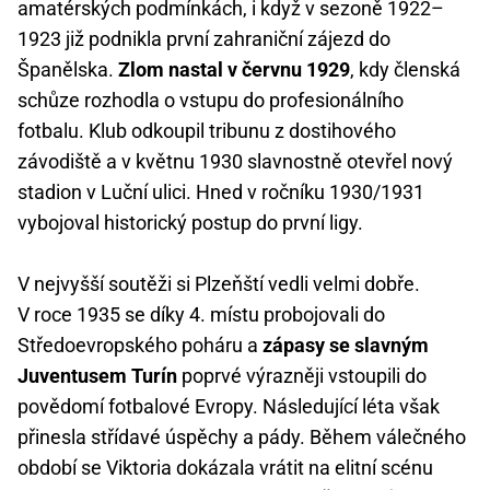
amatérských podmínkách, i když v sezoně 1922–
1923 již podnikla první zahraniční zájezd do
Španělska.
Zlom nastal v červnu 1929
, kdy členská
schůze rozhodla o vstupu do profesionálního
fotbalu. Klub odkoupil tribunu z dostihového
závodiště a v květnu 1930 slavnostně otevřel nový
stadion v Luční ulici. Hned v ročníku 1930/1931
vybojoval historický postup do první ligy.
V nejvyšší soutěži si Plzeňští vedli velmi dobře.
V roce 1935 se díky 4. místu probojovali do
Středoevropského poháru a
zápasy se slavným
Juventusem Turín
poprvé výrazněji vstoupili do
povědomí fotbalové Evropy. Následující léta však
přinesla střídavé úspěchy a pády. Během válečného
období se Viktoria dokázala vrátit na elitní scénu