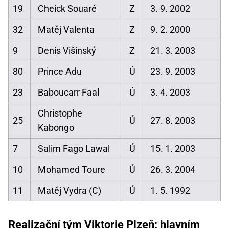
19
Cheick Souaré
Z
3. 9. 2002
32
Matěj Valenta
Z
9. 2. 2000
9
Denis Višinský
Z
21. 3. 2003
80
Prince Adu
Ú
23. 9. 2003
23
Baboucarr Faal
Ú
3. 4. 2003
Christophe
25
Ú
27. 8. 2003
Kabongo
7
Salim Fago Lawal
Ú
15. 1. 2003
10
Mohamed Toure
Ú
26. 3. 2004
11
Matěj Vydra (C)
Ú
1. 5. 1992
Realizační tým Viktorie Plzeň: hlavním