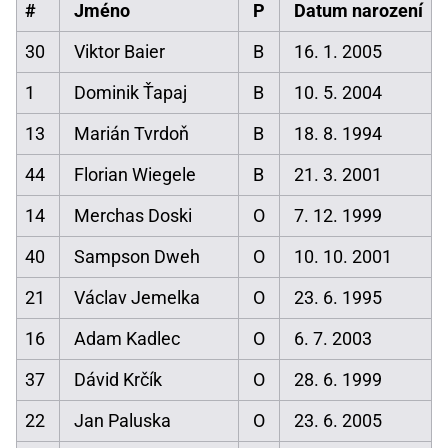
#
Jméno
P
Datum narození
30
Viktor Baier
B
16. 1. 2005
1
Dominik Ťapaj
B
10. 5. 2004
13
Marián Tvrdoň
B
18. 8. 1994
44
Florian Wiegele
B
21. 3. 2001
14
Merchas Doski
O
7. 12. 1999
40
Sampson Dweh
O
10. 10. 2001
21
Václav Jemelka
O
23. 6. 1995
16
Adam Kadlec
O
6. 7. 2003
37
Dávid Krčík
O
28. 6. 1999
22
Jan Paluska
O
23. 6. 2005