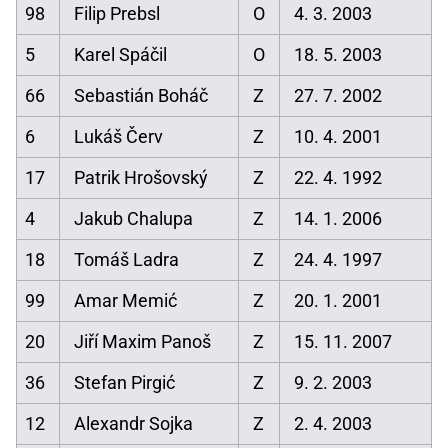
98
Filip Prebsl
O
4. 3. 2003
5
Karel Spáčil
O
18. 5. 2003
66
Sebastián Boháč
Z
27. 7. 2002
6
Lukáš Červ
Z
10. 4. 2001
17
Patrik Hrošovský
Z
22. 4. 1992
4
Jakub Chalupa
Z
14. 1. 2006
18
Tomáš Ladra
Z
24. 4. 1997
99
Amar Memić
Z
20. 1. 2001
20
Jiří Maxim Panoš
Z
15. 11. 2007
36
Stefan Pirgić
Z
9. 2. 2003
12
Alexandr Sojka
Z
2. 4. 2003