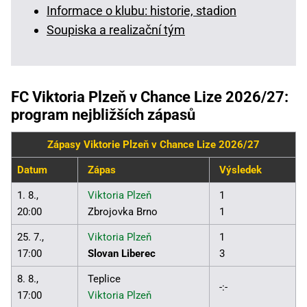
Informace o klubu: historie, stadion
Soupiska a realizační tým
FC Viktoria Plzeň v Chance Lize 2026/27:
program nejbližších zápasů
Zápasy Viktorie Plzeň v Chance Lize 2026/27
Datum
Zápas
Výsledek
1. 8.,
Viktoria Plzeň
1
20:00
Zbrojovka Brno
1
25. 7.,
Viktoria Plzeň
1
17:00
Slovan Liberec
3
8. 8.,
Teplice
-:-
17:00
Viktoria Plzeň