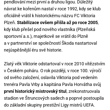
pendlování mezi první a druhou ligou. Důležitý
návrat ke kořenům nastal v roce 1992, kdy se klub
oficiálně vrátil k historickému názvu FC Viktoria
Plzeň.
Stabilizace ovšem přišla až po roce 2005
,
kdy klub přešel pod nového vlastníka (Plzeňská
sportovní a.s.), majetkově se vrátil do Plzně
a v partnerství se společností Škoda nastartoval
nejúspěšnější éru své historie.
Zlatý věk Viktorie odstartoval v roce 2010 vítězstvím
v Českém poháru. O rok později, v roce 100. výročí
od svého založení, oslavila Viktoria pod vedením
trenéra Pavla Vrby a kapitána Pavla Horvátha svůj
první historický mistrovský titul
, zrekonstruovala
stadion ve Štruncových sadech a poprvé postoupila
do základní skupiny prestižní Ligy mistrů UEFA.