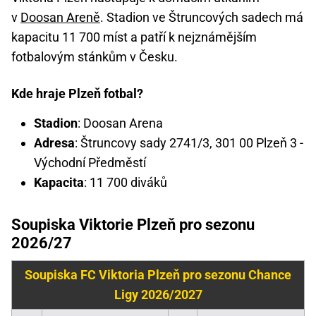
v
Doosan Areně
. Stadion ve Štruncových sadech má
kapacitu 11 700 míst a patří k nejznámějším
fotbalovým stánkům v Česku.
Kde hraje Plzeň fotbal?
Stadion
: Doosan Arena
Adresa
: Štruncovy sady 2741/3, 301 00 Plzeň 3 -
Východní Předměstí
Kapacita
: 11 700 diváků
Soupiska Viktorie Plzeň pro sezonu
2026/27
Soupiska FC Viktoria Plzeň pro sezonu Chance
Ligy 2026/2027