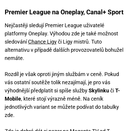
Premier League na Oneplay, Canal+ Sport
Nejčastěji sledují Premier League uživatelé
platformy Oneplay. Výhodou zde je také možnost
sledování
Chance Ligy
či Ligy mistrů. Tuto
alternativu v případě dalších provozovatelů bohužel
nemáte.
Rozdíl je však oproti jiným službám v ceně. Pokud
vás ostatní soutěže tolik nezajímají, je pro vás
výhodnější předplatit si spíše služby
Skylinku
či
T-
Mobile
, které stojí výrazně méně. Na ceník
jednotlivých variant se můžete podívat do tabulky
zde.