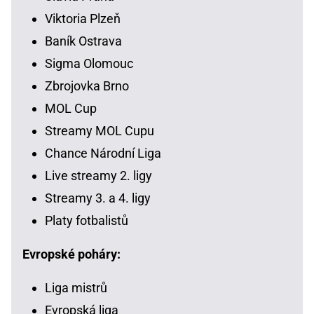
Viktoria Plzeň
Baník Ostrava
Sigma Olomouc
Zbrojovka Brno
MOL Cup
Streamy MOL Cupu
Chance Národní Liga
Live streamy 2. ligy
Streamy 3. a 4. ligy
Platy fotbalistů
Evropské poháry:
Liga mistrů
Evropská liga