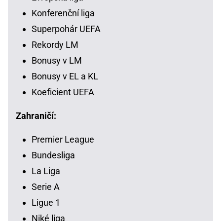
Konferenční liga
Superpohár UEFA
Rekordy LM
Bonusy v LM
Bonusy v EL a KL
Koeficient UEFA
Zahraničí:
Premier League
Bundesliga
La Liga
Serie A
Ligue 1
Niké liga