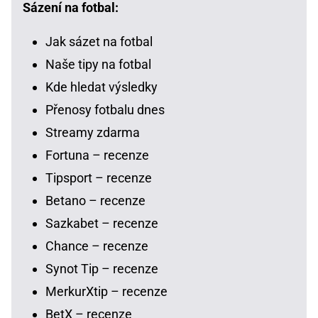
Sázení na fotbal:
Jak sázet na fotbal
Naše tipy na fotbal
Kde hledat výsledky
Přenosy fotbalu dnes
Streamy zdarma
Fortuna – recenze
Tipsport – recenze
Betano – recenze
Sazkabet – recenze
Chance – recenze
Synot Tip – recenze
MerkurXtip – recenze
BetX – recenze