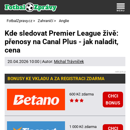
FotbalZpravy.cz
>
Zahraničí
>
Anglie
Kde sledovat Premier League živě:
přenosy na Canal Plus - jak naladit,
cena
20.04.2026 10:00 | Autor:
Michal Trávníček
BONUSY KE VKLADU A ZA REGISTRACI ZDARMA
600 Kč zdarma
CHCI
BONUS
1 000 Kč zdarma
CHCI