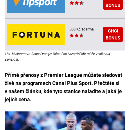
BONUS
500 Kč zdarma
CHCI
BONUS
18+ Ministerstvo financí varuje: Účastí na hazardní hře může vzniknout
závislost.
Přímé přenosy z Premier League můžete sledovat
živě na programech Canal Plus Sport. Přečtěte si
v našem článku, kde tyto stanice naladíte a jaká je
jejich cena.