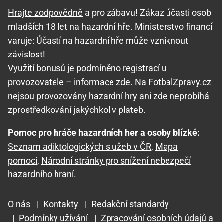
Hrajte zodpovědně
a pro zábavu! Zákaz účasti osob
mladších 18 let na hazardní hře. Ministerstvo financí
varuje: Účastí na hazardní hře může vzniknout
závislost!
Využití bonusů je podmíněno registrací u
provozovatele –
informace zde
. Na FotbalZpravy.cz
nejsou provozovány hazardní hry ani zde neprobíhá
zprostředkování jakýchkoliv plateb.
Pomoc pro hráče hazardních her a osoby blízké:
Seznam adiktologických služeb v ČR
,
Mapa
pomoci
,
Národní stránky pro snížení nebezpečí
hazardního hraní
.
O nás
|
Kontakty
|
Redakční standardy
|
Podmínky užívání
|
Zpracování osobních údajů a