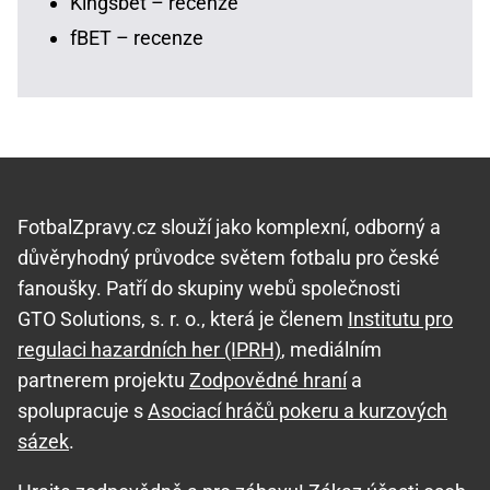
Kingsbet – recenze
fBET – recenze
FotbalZpravy.cz slouží jako komplexní, odborný a
důvěryhodný průvodce světem fotbalu pro české
fanoušky. Patří do skupiny webů společnosti
GTO Solutions, s. r. o., která je členem
Institutu pro
regulaci hazardních her (IPRH)
, mediálním
partnerem projektu
Zodpovědné hraní
a
spolupracuje s
Asociací hráčů pokeru a kurzových
sázek
.