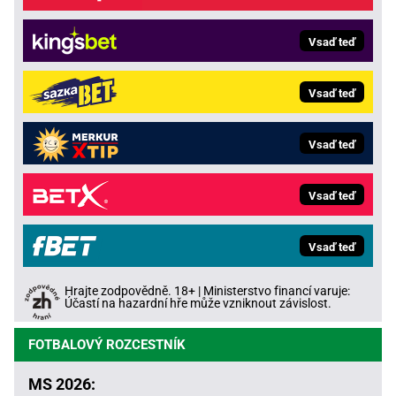
Vsaď teď
Vsaď teď
Vsaď teď
Vsaď teď
Vsaď teď
Hrajte zodpovědně. 18+ | Ministerstvo financí varuje:
Účastí na hazardní hře může vzniknout závislost.
FOTBALOVÝ ROZCESTNÍK
MS 2026: