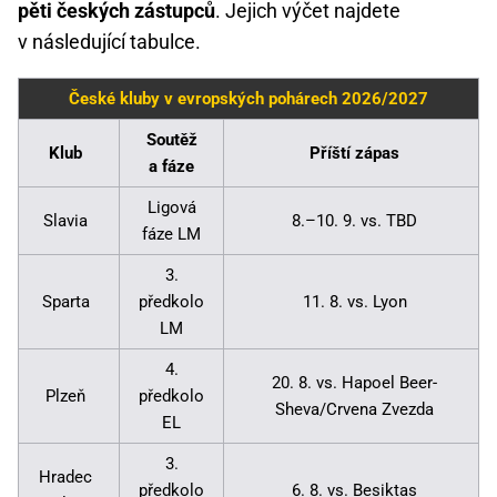
pěti českých zástupců
. Jejich výčet najdete
v následující tabulce.
České kluby v evropských pohárech 2026/2027
Soutěž
Klub
Příští zápas
a fáze
Ligová
Slavia
8.–10. 9. vs. TBD
fáze LM
3.
Sparta
předkolo
11. 8. vs. Lyon
LM
4.
20. 8. vs. Hapoel Beer-
Plzeň
předkolo
Sheva/Crvena Zvezda
EL
3.
Hradec
předkolo
6. 8. vs. Besiktas