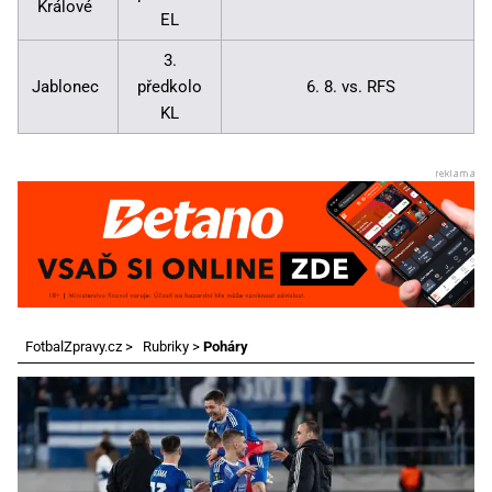
Králové
EL
3.
Jablonec
předkolo
6. 8. vs. RFS
KL
FotbalZpravy.cz
>
Rubriky
>
Poháry