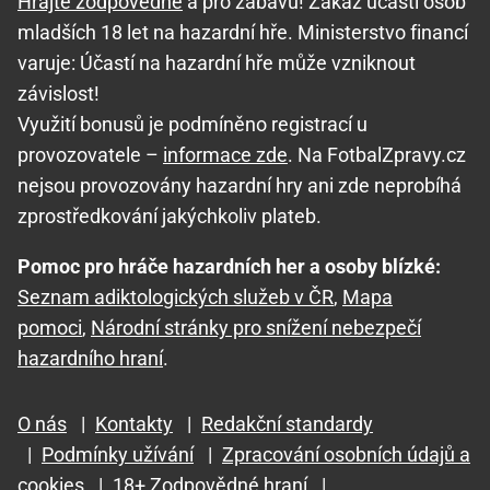
Hrajte zodpovědně
a pro zábavu! Zákaz účasti osob
mladších 18 let na hazardní hře. Ministerstvo financí
varuje: Účastí na hazardní hře může vzniknout
závislost!
Využití bonusů je podmíněno registrací u
provozovatele –
informace zde
. Na FotbalZpravy.cz
nejsou provozovány hazardní hry ani zde neprobíhá
zprostředkování jakýchkoliv plateb.
Pomoc pro hráče hazardních her a osoby blízké:
Seznam adiktologických služeb v ČR
,
Mapa
pomoci
,
Národní stránky pro snížení nebezpečí
hazardního hraní
.
O nás
|
Kontakty
|
Redakční standardy
|
Podmínky užívání
|
Zpracování osobních údajů a
cookies
|
18+ Zodpovědné hraní
|