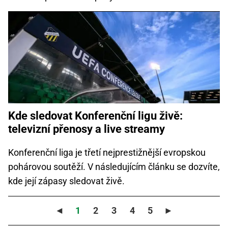
Kde sledovat Konferenční ligu živě:
televizní přenosy a live streamy
Konferenční liga je třetí nejprestižnější evropskou
pohárovou soutěží. V následujícím článku se dozvíte,
kde její zápasy sledovat živě.
◄
1
2
3
4
5
►