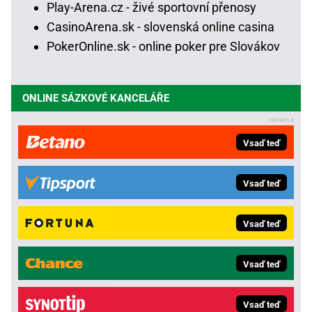
Play-Arena.cz - živé sportovní přenosy
CasinoArena.sk - slovenská online casina
PokerOnline.sk - online poker pre Slovákov
ONLINE SÁZKOVÉ KANCELÁŘE
Vsaď teď
Vsaď teď
Vsaď teď
Vsaď teď
Vsaď teď