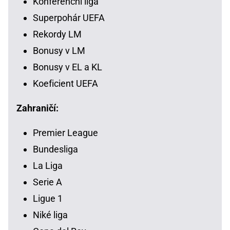
Konferenční liga
Superpohár UEFA
Rekordy LM
Bonusy v LM
Bonusy v EL a KL
Koeficient UEFA
Zahraničí:
Premier League
Bundesliga
La Liga
Serie A
Ligue 1
Niké liga