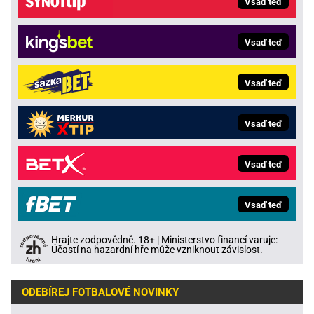
Vsaď teď
Vsaď teď
Vsaď teď
Vsaď teď
Vsaď teď
Vsaď teď
Hrajte zodpovědně. 18+ | Ministerstvo financí varuje:
Účastí na hazardní hře může vzniknout závislost.
ODEBÍREJ FOTBALOVÉ NOVINKY