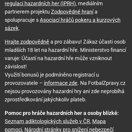
regulaci hazardních her (IPRH)
, mediálním
partnerem projektu
Zodpovědné hraní
a
spolupracuje s
Asociací hráčů pokeru a kurzových
sázek
.
Hrajte zodpovědně
a pro zábavu! Zákaz účasti osob
mladších 18 let na hazardní hře. Ministerstvo financí
varuje: Účastí na hazardní hře může vzniknout
závislost!
Využití bonusů je podmíněno registrací u
provozovatele –
informace zde
. Na FotbalZpravy.cz
nejsou provozovány hazardní hry ani zde neprobíhá
zprostředkování jakýchkoliv plateb.
Pomoc pro hráče hazardních her a osoby blízké:
Seznam adiktologických služeb v ČR
,
Mapa
pomoci
,
Národní stránky pro snížení nebezpečí