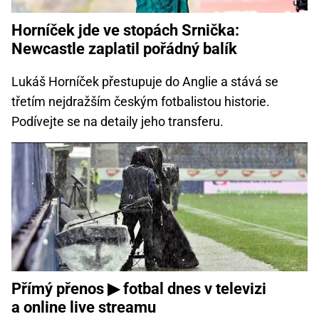
Horníček jde ve stopách Srnička:
Newcastle zaplatil pořádný balík
Lukáš Horníček přestupuje do Anglie a stává se
třetím nejdražším českým fotbalistou historie.
Podívejte se na detaily jeho transferu.
Přímý přenos ▶ fotbal dnes v televizi
a online live streamu