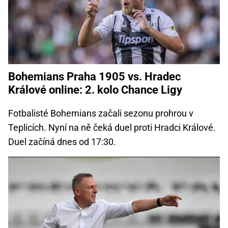
Bohemians Praha 1905 vs. Hradec
Králové online: 2. kolo Chance Ligy
Fotbalisté Bohemians začali sezonu prohrou v
Teplicích. Nyní na ně čeká duel proti Hradci Králové.
Duel začíná dnes od 17:30.