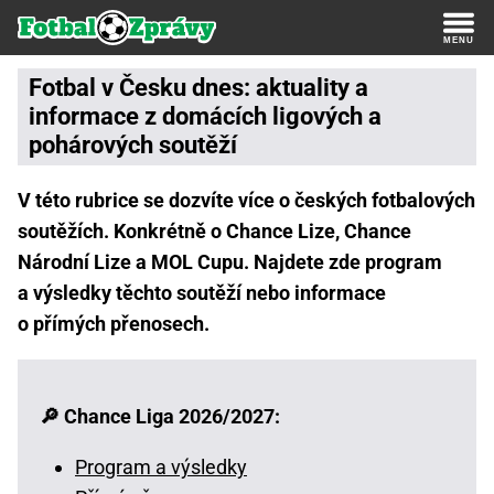
Fotbal v Česku dnes: aktuality a
informace z domácích ligových a
pohárových soutěží
V této rubrice se dozvíte více o českých fotbalových
soutěžích. Konkrétně o Chance Lize, Chance
Národní Lize a MOL Cupu. Najdete zde program
a výsledky těchto soutěží nebo informace
o přímých přenosech.
🔎 Chance Liga 2026/2027:
Program a výsledky