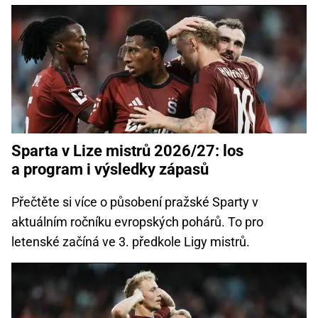
Sparta v Lize mistrů 2026/27: los
a program i výsledky zápasů
Přečtěte si více o působení pražské Sparty v
aktuálním ročníku evropských pohárů. To pro
letenské začíná ve 3. předkole Ligy mistrů.