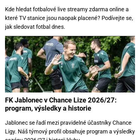
Kde hledat fotbalové live streamy zdarma online a
které TV stanice jsou naopak placené? Podívejte se,
jak sledovat fotbal dnes.
FK Jablonec v Chance Lize 2026/27:
program, výsledky a historie
Jablonec se řadí mezi pravidelné účastníky Chance
Ligy. Náš týmový profil obsahuje program a výsledky