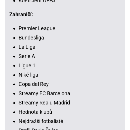
Koeficient UEFA
Zahraničí:
Premier League
Bundesliga
La Liga
Serie A
Ligue 1
Niké liga
Copa del Rey
Streamy FC Barcelona
Streamy Realu Madrid
Hodnota klubů
Nejdražší fotbalisté