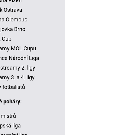
oria Plzeň
k Ostrava
ma Olomouc
jovka Brno
 Cup
eamy MOL Cupu
ce Národní Liga
 streamy 2. ligy
amy 3. a 4. ligy
y fotbalistů
é poháry:
 mistrů
pská liga