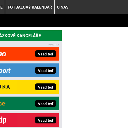
ŘE
FOTBALOVÝ KALENDÁŘ
O NÁS
SÁZKOVÉ KANCELÁŘE
Vsaď teď
Vsaď teď
Vsaď teď
Vsaď teď
Vsaď teď