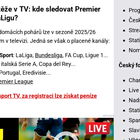
ěže v TV: kde sledovat Premier
Prog
aLigu?
Čes
Stre
a domácích pohárů lze v sezoně 2025/26
Stat
 v televizi. Jedná se však o placené kanály:
Nom
Sport
: LaLiga,
Bundesliga
, FA Cup, Ligue 1...
italská Serie A, Copa del Rey...
Český fo
 Portugal, Eredivisie...
Chan
remier League
Live
sport TV, za registraci lze získat peníze
Nads
Stati
Spar
Slav