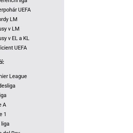
erenční liga
erpohár UEFA
ordy LM
usy v LM
sy v EL a KL
icient UEFA
í:
mier League
esliga
iga
e A
e 1
 liga