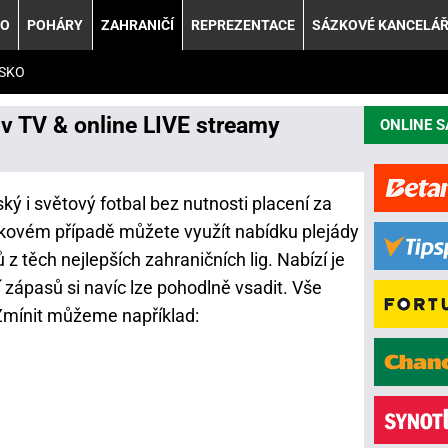
KO
POHÁRY
ZAHRANIČÍ
REPREZENTACE
SÁZKOVÉ KANCELÁ
SKO
l v TV & online LIVE streamy
ONLINE 
ký i světový fotbal bez nutnosti placení za
akovém případě můžete využít nabídku plejády
z těch nejlepších zahraničních lig. Nabízí je
zápasů si navíc lze pohodlně vsadit. Vše
 Zmínit můžeme například: