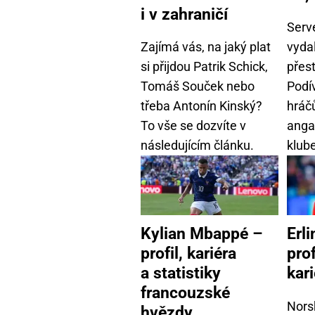
i v zahraničí
Serv
Zajímá vás, na jaký plat
vydal
si přijdou Patrik Schick,
přes
Tomáš Souček nebo
Podí
třeba Antonín Kinský?
hráčů
To vše se dozvíte v
anga
následujícím článku.
klub
Kylian Mbappé –
Erl
profil, kariéra
prof
a statistiky
kari
francouzské
Norsk
hvězdy