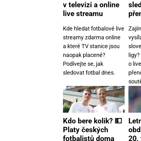
v televizi a online
sle
live streamu
pře
Kde hledat fotbalové live
Zají
streamy zdarma online
vysíl
a které TV stanice jsou
slov
naopak placené?
ligy?
Podívejte se, jak
o li
sledovat fotbal dnes.
přen
sout
Kdo bere kolik? 💵
Let
Platy českých
obd
fotbalistů doma
20,