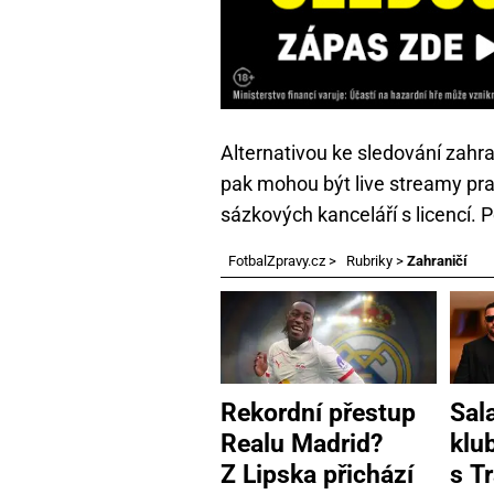
Alternativou ke sledování zahr
pak mohou být live streamy pr
sázkových kanceláří s licencí. 
FotbalZpravy.cz
>
Rubriky
>
Zahraničí
Rekordní přestup
Sal
Realu Madrid?
klub
Z Lipska přichází
s T