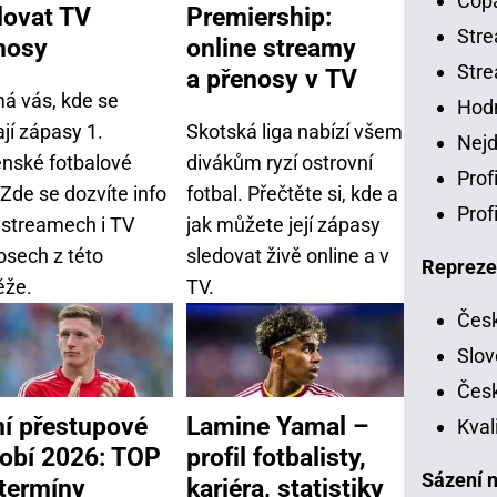
Copa
dovat TV
Premiership:
Stre
nosy
online streamy
Stre
a přenosy v TV
má vás, kde se
Hodn
ají zápasy 1.
Skotská liga nabízí všem
Nejd
enské fotbalové
divákům ryzí ostrovní
Prof
 Zde se dozvíte info
fotbal. Přečtěte si, kde a
Prof
vestreamech i TV
jak můžete její zápasy
osech z této
sledovat živě online a v
Repreze
ěže.
TV.
Česk
Slov
Česk
ní přestupové
Lamine Yamal –
Kval
obí 2026: TOP
profil fotbalisty,
Sázení n
 termíny
kariéra, statistiky