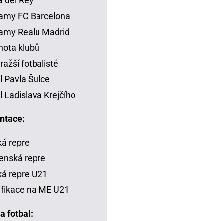
 del Rey
amy FC Barcelona
amy Realu Madrid
ota klubů
ražší fotbalisté
il Pavla Šulce
il Ladislava Krejčího
ntace:
á repre
enská repre
á repre U21
ifikace na ME U21
a fotbal: