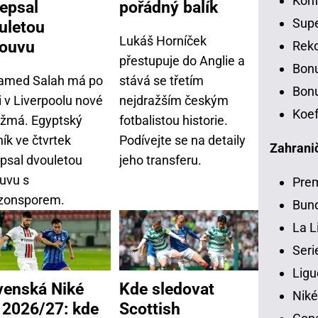
Konf
epsal
pořádný balík
Sup
uletou
Lukáš Horníček
ouvu
Rek
přestupuje do Anglie a
Bon
med Salah má po
stává se třetím
Bonu
i v Liverpoolu nové
nejdražším českým
Koef
žmá. Egyptský
fotbalistou historie.
ík ve čtvrtek
Podívejte se na detaily
Zahranič
psal dvouletou
jeho transferu.
uvu s
Pre
zonsporem.
Bund
La L
Seri
Ligu
venská Niké
Kde sledovat
Niké
a 2026/27: kde
Scottish