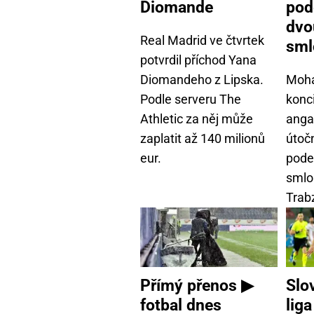
Diomande
pod
dvo
Real Madrid ve čtvrtek
sml
potvrdil příchod Yana
Diomandeho z Lipska.
Moha
Podle serveru The
konc
Athletic za něj může
anga
zaplatit až 140 milionů
útočn
eur.
pode
smlo
Trab
Přímý přenos ▶
Slo
fotbal dnes
lig