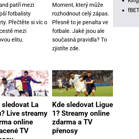
King
and patří mezi
Moment, který může
fBET
pší fotbalisty
rozhodnout celý zápas.
ty. Přečtěte si víc o
Přesně to je penalta ve
 cestě mezi
fotbale. Jaké jsou ale
vou elitu.
současná pravidla? To
zjistíte zde.
 sledovat La
Kde sledovat Ligue
u? Live streamy
1? Streamy online
rma online
zdarma a TV
lacené TV
přenosy