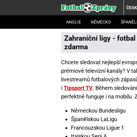
ČES
ANGLIE
NĚMECKO
ŠPANĚL
Zahraniční ligy - fotba
zdarma
Chcete sledovat nejlepší evrops
prémiové televizní kanály? V t
livestreamů fotbalových zápasů 
i
Tipsport TV
. Během sledování 
perfektně funguje i na mobilu.
Německou Bundesligu
Španělskou LaLigu
Francouzskou Ligue 1
Italskou Serii A