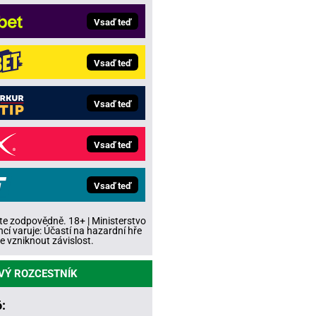
Vsaď teď
Vsaď teď
Vsaď teď
Vsaď teď
Vsaď teď
te zodpovědně. 18+ | Ministerstvo
ncí varuje: Účastí na hazardní hře
 vzniknout závislost.
VÝ ROZCESTNÍK
: