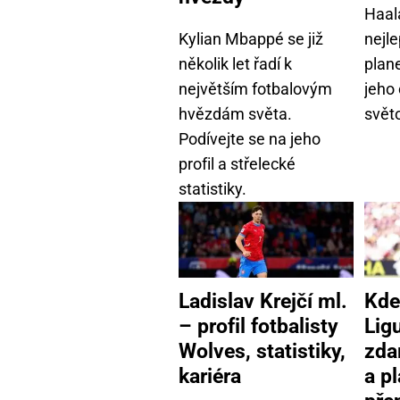
Haal
Kylian Mbappé se již
nejle
několik let řadí k
plane
největším fotbalovým
jeho
hvězdám světa.
světo
Podívejte se na jeho
profil a střelecké
statistiky.
Ladislav Krejčí ml.
Kde
–⁠⁠⁠⁠⁠⁠ profil fotbalisty
Lig
Wolves, statistiky,
zda
kariéra
a p