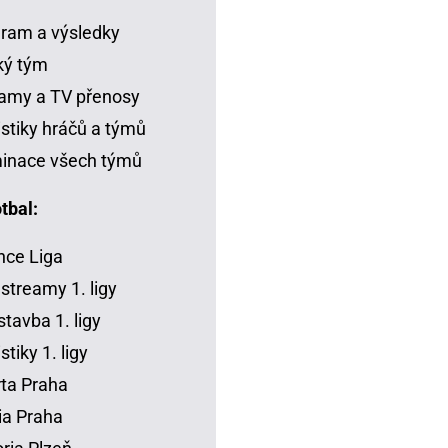
ram a výsledky
ký tým
amy a TV přenosy
istiky hráčů a týmů
inace všech týmů
tbal:
ce Liga
 streamy 1. ligy
tavba 1. ligy
stiky 1. ligy
ta Praha
ia Praha