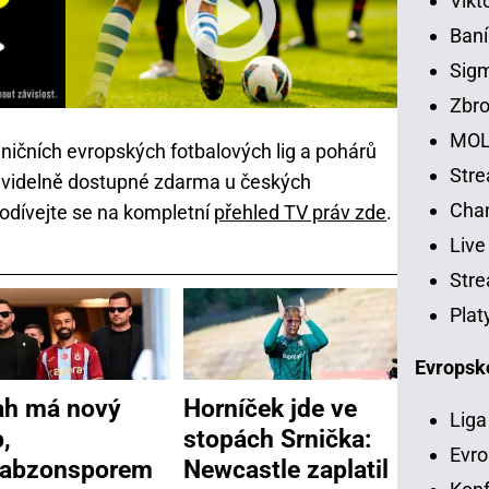
Vikt
Baní
Sig
Zbro
MOL
aničních evropských fotbalových lig a pohárů
Str
avidelně dostupné zdarma u českých
Chan
Podívejte se na kompletní
přehled TV práv zde
.
Live
Stre
Plat
Evropsk
ah má nový
Horníček jde ve
Liga
,
stopách Srnička:
Evro
rabzonsporem
Newcastle zaplatil