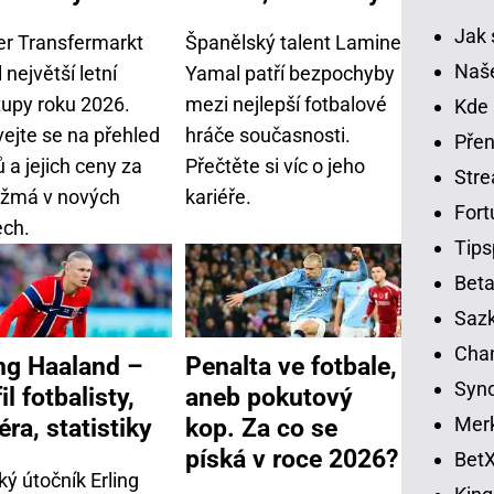
Jak 
er Transfermarkt
Španělský talent Lamine
Naše
 největší letní
Yamal patří bezpochyby
tupy roku 2026.
mezi nejlepší fotbalové
Kde 
vejte se na přehled
hráče současnosti.
Přen
 a jejich ceny za
Přečtěte si víc o jeho
Str
žmá v nových
kariéře.
Fort
ech.
Tips
Beta
Sazk
Cha
ing Haaland –
Penalta ve fotbale,
Syno
il fotbalisty,
aneb pokutový
Merk
éra, statistiky
kop. Za co se
píská v roce 2026?
BetX
ý útočník Erling