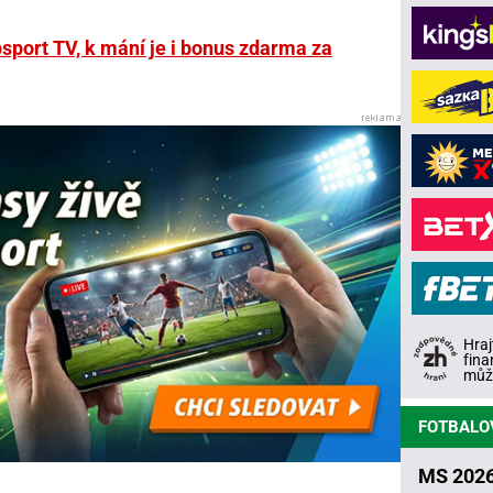
psport TV, k mání je i bonus zdarma za
Hraj
fina
může
FOTBALO
MS 2026