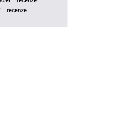
sbet – recenze
 – recenze