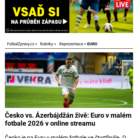
FotbalZpravy.cz
>
Rubriky
>
Reprezentace
>
EURO
Česko vs. Ázerbájdžán živě: Euro v malém
fotbale 2026 v online streamu
Česko je na Euru v malém fotbale ve čtvrtfinále. O