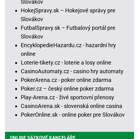
Slovákov
HokejSpravy.sk – Hokejové správy pre
Slovákov
FutbalSpravy.sk – Futbalový portál pre
Slovákov
EncyklopedieHazardu.cz - hazardní hry
online
Loterie-tikety.cz - loterie a losy online
CasinoAutomaty.cz - casino hry automaty
PokerArena.cz - poker online zdarma
Poker.cz – český online poker zdarma
Play-Arena.cz - živé sportovní přenosy
CasinoArena.sk - slovenská online casina
PokerOnline.sk - online poker pre Slovákov
ONLINE SÁZKOVÉ KANCELÁŘE