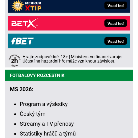
Vsaď teď
Vsaď teď
Vsaď teď
Hrajte zodpovědně. 18+ | Ministerstvo financí varuje:
Účastí na hazardní hře může vzniknout závislost.
FOTBALOVÝ ROZCESTNÍK
MS 2026:
Program a výsledky
Český tým
Streamy a TV přenosy
Statistiky hráčů a týmů