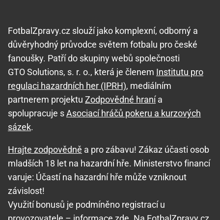
FotbalZpravy.cz slouží jako komplexní, odborný a
důvěryhodný průvodce světem fotbalu pro české
fanoušky. Patří do skupiny webů společnosti
GTO Solutions, s. r. o., která je členem
Institutu pro
regulaci hazardních her (IPRH)
, mediálním
partnerem projektu
Zodpovědné hraní
a
spolupracuje s
Asociací hráčů pokeru a kurzových
sázek
.
Hrajte zodpovědně
a pro zábavu! Zákaz účasti osob
mladších 18 let na hazardní hře. Ministerstvo financí
varuje: Účastí na hazardní hře může vzniknout
závislost!
Využití bonusů je podmíněno registrací u
provozovatele –
informace zde
. Na FotbalZpravy.cz