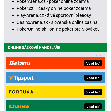
PokerArena.cz - poker online zdarma
Poker.cz – český online poker zdarma
Play-Arena.cz - živé sportovní přenosy
CasinoArena.sk - slovenská online casina
PokerOnline.sk - online poker pre Slovákov
ONLINE SÁZKOVÉ KANCELÁŘE
Vsaď teď
Vsaď teď
Vsaď teď
Vsaď teď