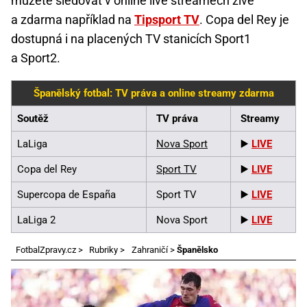
můžete sledovat v online live streamech živě
a zdarma například na
Tipsport TV
. Copa del Rey je
dostupná i na placených TV stanicích Sport1
a Sport2.
Španělský fotbal: TV práva a online streamy zdarma
Soutěž
TV práva
Streamy
LaLiga
Nova Sport
▶️
LIVE
Copa del Rey
Sport TV
▶️
LIVE
Supercopa de España
Sport TV
▶️
LIVE
LaLiga 2
Nova Sport
▶️
LIVE
FotbalZpravy.cz
>
Rubriky
>
Zahraničí
>
Španělsko