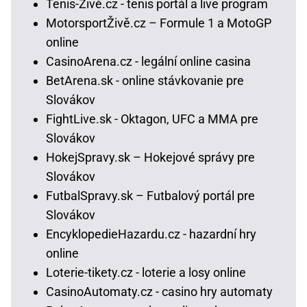
Tenis-Živě.cz - tenis portál a live program
MotorsportŽivě.cz – Formule 1 a MotoGP
online
CasinoArena.cz - legální online casina
BetArena.sk - online stávkovanie pre
Slovákov
FightLive.sk - Oktagon, UFC a MMA pre
Slovákov
HokejSpravy.sk – Hokejové správy pre
Slovákov
FutbalSpravy.sk – Futbalový portál pre
Slovákov
EncyklopedieHazardu.cz - hazardní hry
online
Loterie-tikety.cz - loterie a losy online
CasinoAutomaty.cz - casino hry automaty