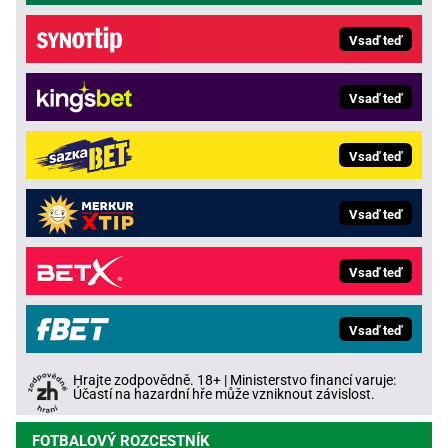
Vsaď teď
Vsaď teď
Vsaď teď
Vsaď teď
Vsaď teď
Vsaď teď
Hrajte zodpovědně. 18+ | Ministerstvo financí varuje:
Účastí na hazardní hře může vzniknout závislost.
FOTBALOVÝ ROZCESTNÍK