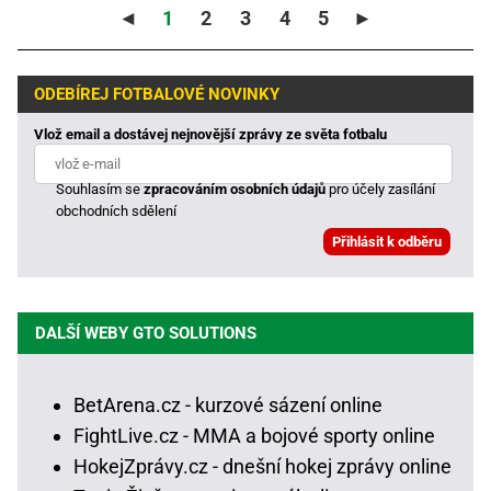
◄
1
2
3
4
5
►
ODEBÍREJ FOTBALOVÉ NOVINKY
Vlož email a dostávej nejnovější zprávy ze světa fotbalu
Souhlasím se
zpracováním osobních údajů
pro účely zasílání
obchodních sdělení
DALŠÍ WEBY GTO SOLUTIONS
BetArena.cz - kurzové sázení online
FightLive.cz - MMA a bojové sporty online
HokejZprávy.cz - dnešní hokej zprávy online