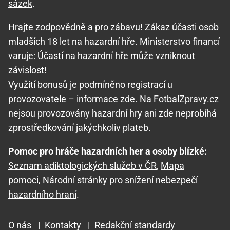
sázek
.
Hrajte zodpovědně
a pro zábavu! Zákaz účasti osob
mladších 18 let na hazardní hře. Ministerstvo financí
varuje: Účastí na hazardní hře může vzniknout
závislost!
Využití bonusů je podmíněno registrací u
provozovatele –
informace zde
. Na FotbalZpravy.cz
nejsou provozovány hazardní hry ani zde neprobíhá
zprostředkování jakýchkoliv plateb.
Pomoc pro hráče hazardních her a osoby blízké:
Seznam adiktologických služeb v ČR
,
Mapa
pomoci
,
Národní stránky pro snížení nebezpečí
hazardního hraní
.
O nás
|
Kontakty
|
Redakční standardy