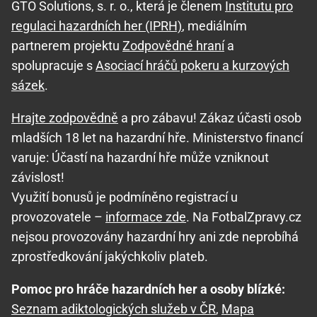
GTO Solutions, s. r. o., která je členem
Institutu pro
regulaci hazardních her (IPRH)
, mediálním
partnerem projektu
Zodpovědné hraní
a
spolupracuje s
Asociací hráčů pokeru a kurzových
sázek
.
Hrajte zodpovědně
a pro zábavu! Zákaz účasti osob
mladších 18 let na hazardní hře. Ministerstvo financí
varuje: Účastí na hazardní hře může vzniknout
závislost!
Využití bonusů je podmíněno registrací u
provozovatele –
informace zde
. Na FotbalZpravy.cz
nejsou provozovány hazardní hry ani zde neprobíhá
zprostředkování jakýchkoliv plateb.
Pomoc pro hráče hazardních her a osoby blízké:
Seznam adiktologických služeb v ČR
,
Mapa