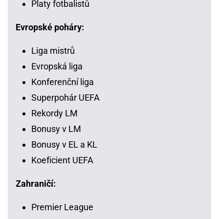
Platy fotbalistů
Evropské poháry:
Liga mistrů
Evropská liga
Konferenční liga
Superpohár UEFA
Rekordy LM
Bonusy v LM
Bonusy v EL a KL
Koeficient UEFA
Zahraničí:
Premier League