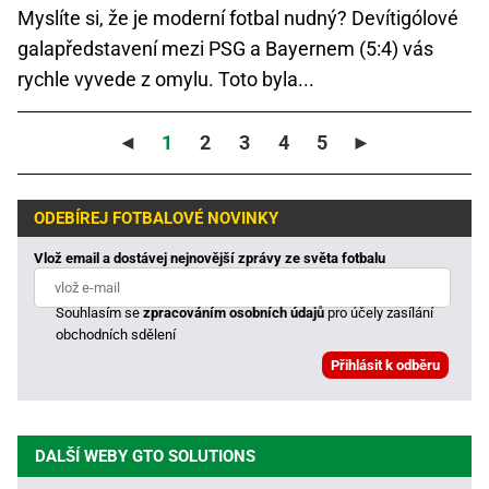
Myslíte si, že je moderní fotbal nudný? Devítigólové
galapředstavení mezi PSG a Bayernem (5:4) vás
rychle vyvede z omylu. Toto byla...
◄
1
2
3
4
5
►
ODEBÍREJ FOTBALOVÉ NOVINKY
Vlož email a dostávej nejnovější zprávy ze světa fotbalu
Souhlasím se
zpracováním osobních údajů
pro účely zasílání
obchodních sdělení
DALŠÍ WEBY GTO SOLUTIONS