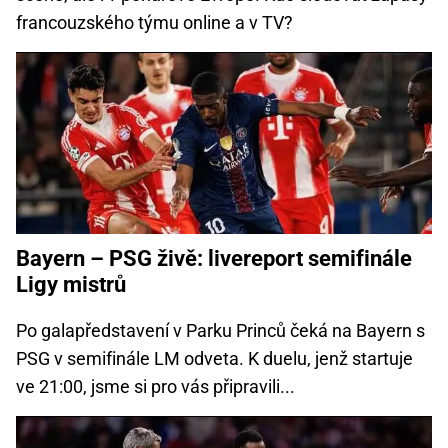
francouzského týmu online a v TV?
Bayern – PSG živě: livereport semifinále
Ligy mistrů
Po galapředstavení v Parku Princů čeká na Bayern s
PSG v semifinále LM odveta. K duelu, jenž startuje
ve 21:00, jsme si pro vás připravili...