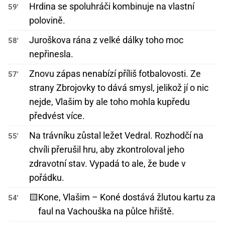
Hrdina se spoluhráči kombinuje na vlastní
59'
polovině.
Juroškova rána z velké dálky toho moc
58'
nepřinesla.
Znovu zápas nenabízí příliš fotbalovosti. Ze
57'
strany Zbrojovky to dává smysl, jelikož jí o nic
nejde, Vlašim by ale toho mohla kupředu
předvést více.
Na trávníku zůstal ležet Vedral. Rozhodčí na
55'
chvíli přerušil hru, aby zkontroloval jeho
zdravotní stav. Vypadá to ale, že bude v
pořádku.
🟨
Kone, Vlašim – Koné dostává žlutou kartu za
54'
faul na Vachouška na půlce hřiště.