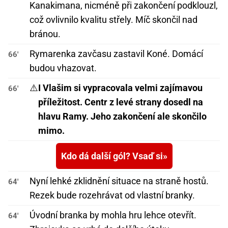
Kanakimana, nicméně při zakončení podklouzl,
což ovlivnilo kvalitu střely. Míč skončil nad
bránou.
Rymarenka zavčasu zastavil Koné. Domácí
66'
budou vhazovat.
⚠️
I Vlašim si vypracovala velmi zajímavou
66'
příležitost. Centr z levé strany dosedl na
hlavu Ramy. Jeho zakončení ale skončilo
mimo.
Kdo dá další gól? Vsaď si
Nyní lehké zklidnění situace na straně hostů.
64'
Rezek bude rozehrávat od vlastní branky.
Úvodní branka by mohla hru lehce otevřít.
64'