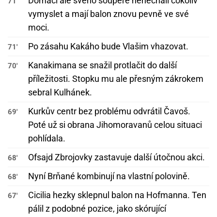
Domácí ale svého soupeře nenechali cokoliv
71'
vymyslet a mají balon znovu pevně ve své
moci.
Po zásahu Kakáho bude Vlašim vhazovat.
71'
Kanakimana se snažil protlačit do další
70'
příležitosti. Stopku mu ale přesným zákrokem
sebral Kulhánek.
Kurkův centr bez problému odvrátil Čavoš.
69'
Poté už si obrana Jihomoravanů celou situaci
pohlídala.
Ofsajd Zbrojovky zastavuje další útočnou akci.
68'
Nyní Brňané kombinují na vlastní polovině.
68'
Cicilia hezky sklepnul balon na Hofmanna. Ten
67'
pálil z podobné pozice, jako skórující