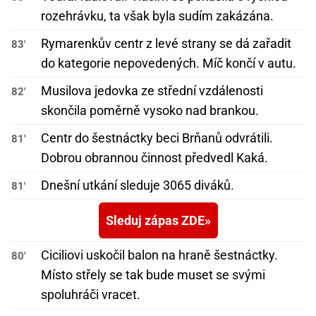
rozehrávku, ta však byla sudím zakázána.
Rymarenkův centr z levé strany se dá zařadit
83'
do kategorie nepovedených. Míč končí v autu.
Musilova jedovka ze střední vzdálenosti
82'
skončila poměrně vysoko nad brankou.
Centr do šestnáctky beci Brňanů odvrátili.
81'
Dobrou obrannou činnost předvedl Kaká.
Dnešní utkání sleduje 3065 diváků.
81'
Sleduj zápas ZDE
Ciciliovi uskočil balon na hraně šestnáctky.
80'
Místo střely se tak bude muset se svými
spoluhráči vracet.