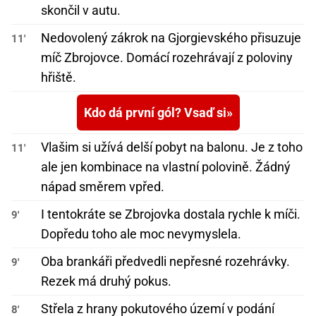
skončil v autu.
Nedovolený zákrok na Gjorgievského přisuzuje
11'
míč Zbrojovce. Domácí rozehrávají z poloviny
hřiště.
Kdo dá první gól? Vsaď si
Vlašim si užívá delší pobyt na balonu. Je z toho
11'
ale jen kombinace na vlastní polovině. Žádný
nápad směrem vpřed.
I tentokráte se Zbrojovka dostala rychle k míči.
9'
Dopředu toho ale moc nevymyslela.
Oba brankáři předvedli nepřesné rozehrávky.
9'
Rezek má druhý pokus.
Střela z hrany pokutového území v podání
8'