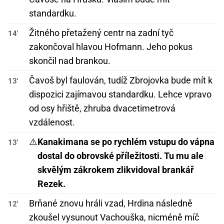
standardku.
Žitného přetažený centr na zadní tyč
14'
zakončoval hlavou Hofmann. Jeho pokus
skončil nad brankou.
Čavoš byl faulován, tudíž Zbrojovka bude mít k
13'
dispozici zajímavou standardku. Lehce vpravo
od osy hřiště, zhruba dvacetimetrová
vzdálenost.
⚠️
Kanakimana se po rychlém vstupu do vápna
13'
dostal do obrovské příležitosti. Tu mu ale
skvělým zákrokem zlikvidoval brankář
Rezek.
Brňané znovu hráli vzad, Hrdina následně
12'
zkoušel vysunout Vachouška, nicméně míč