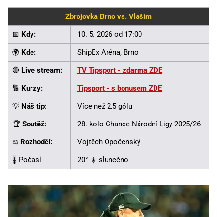
Zbrojovka Brno vs. Vlašim
📅
Kdy:
10. 5. 2026 od 17:00
🌍
Kde:
ShipEx Aréna, Brno
🔴
Live stream:
TV Tipsport - zdarma ZDE
🔢
Kurzy:
Tipsport - s bonusem ZDE
💡
Náš tip:
Více než 2,5 gólu
🏆
Soutěž:
28. kolo Chance Národní Ligy 2025/26
⚖️
Rozhodčí:
Vojtěch Opočenský
🌡️ Počasí
20° ☀️ slunečno