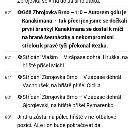
Zbrojovka se vrhá do dalšího útoku.
⚽
Gól! Zbrojovka Brno – 1:0 – Autorem gólu je
62'
Kanakimana. · Tak přeci jen jsme se dočkali
první branky! Kanakimana se dostal k míči
na hraně šestnáctky a nekompromisní
střelou k pravé tyči překonal Rezka.
🔄
Střídání Vlašim – V zápase dohrál Hruška, na
62'
hřiště přišel Michl.
🔄
Střídání Zbrojovka Brno – V zápase dohrál
61'
Vachoušek, na hřiště přišel Cicilia.
🔄
Střídání Zbrojovka Brno – V zápase dohrál
60'
Gjorgievski, na hřiště přišel Rymarenko.
Jindra zůstal na půlce hřiště v nefotbalové
60'
pozici. ALe i on bude pokračovat dál.