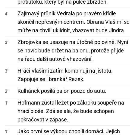
protiútoku, který byl na půlce zbržděn.
Zajímavý průnik Vedrala po pravém křídle
4'
skončil nepřesným centrem. Obrana Vlašimi se
může na chvíli uklidnit, vhazovat bude Jindra.
Zbrojovka se usazuje na útočné polovině. Nyní
3'
se navíc bude držet na balonu, protože přijde
na řadu další autové vhazování.
Hráči Vlašimi zatím kombinují na jistotu.
3'
Zapojuje se i brankář Rezek.
Kulhánek posílá balon pouze do autu.
2'
Hofmann zůstal ležet po zákroku soupeře na
1'
hrací ploše. Zdá se ale, že bude schopen
pokračovat v zápase.
Jako první se výkopu chopili domácí. Jejich
1'