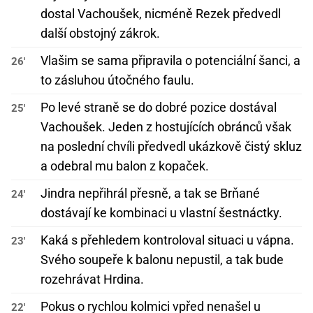
dostal Vachoušek, nicméně Rezek předvedl
další obstojný zákrok.
Vlašim se sama připravila o potenciální šanci, a
26'
to zásluhou útočného faulu.
Po levé straně se do dobré pozice dostával
25'
Vachoušek. Jeden z hostujících obránců však
na poslední chvíli předvedl ukázkově čistý skluz
a odebral mu balon z kopaček.
Jindra nepřihrál přesně, a tak se Brňané
24'
dostávají ke kombinaci u vlastní šestnáctky.
Kaká s přehledem kontroloval situaci u vápna.
23'
Svého soupeře k balonu nepustil, a tak bude
rozehrávat Hrdina.
Pokus o rychlou kolmici vpřed nenašel u
22'