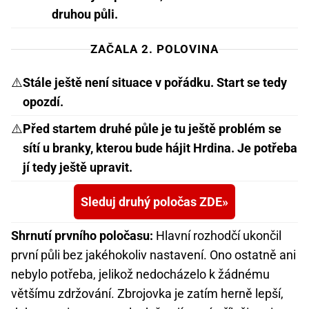
druhou půli.
ZAČALA 2. POLOVINA
⚠️
Stále ještě není situace v pořádku. Start se tedy
opozdí.
⚠️
Před startem druhé půle je tu ještě problém se
sítí u branky, kterou bude hájit Hrdina. Je potřeba
jí tedy ještě upravit.
Sleduj druhý poločas ZDE
Shrnutí prvního poločasu:
Hlavní rozhodčí ukončil
první půli bez jakéhokoliv nastavení. Ono ostatně ani
nebylo potřeba, jelikož nedocházelo k žádnému
většímu zdržování. Zbrojovka je zatím herně lepší,