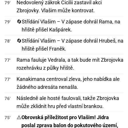
Nedovolený zákrok Cicilii zastavil akci
79'
Zbrojovky. Vlašim může kontrovat.
🔄
Střídání Vlašim – V zápase dohrál Rama, na
79'
hřiště přišel Kašpárek.
🔄
Střídání Vlašim – V zápase dohrál Hrubeš, na
78'
hřiště přišel Franěk.
Rama fauluje Vedrala, a tak bude mít Zbrojovka
77'
rozehrávku z půlky hřiště.
Kanakimana centroval zleva, jeho nabídka ale
77'
žádného adresáta nenašla.
Následně ale hosté faulovali, takže Zbrojovka
76'
může zklidnit hru před vlastní brankou.
⚠️
Obrovská příležitost pro Vlašim! Jidra
75'
poslal zprava balon do pokutového území,