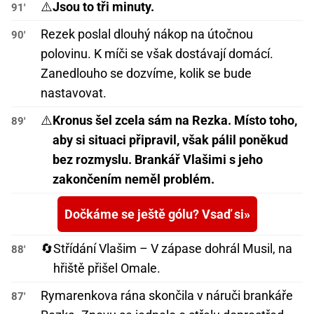
⚠️
Jsou to tři minuty.
91'
Rezek poslal dlouhý nákop na útočnou
90'
polovinu. K míči se však dostávají domácí.
Zanedlouho se dozvíme, kolik se bude
nastavovat.
⚠️
Kronus šel zcela sám na Rezka. Místo toho,
89'
aby si situaci připravil, však pálil poněkud
bez rozmyslu. Brankář Vlašimi s jeho
zakončením neměl problém.
Dočkáme se ještě gólu? Vsaď si
🔄
Střídání Vlašim – V zápase dohrál Musil, na
88'
hřiště přišel Omale.
Rymarenkova rána skončila v náruči brankáře
87'