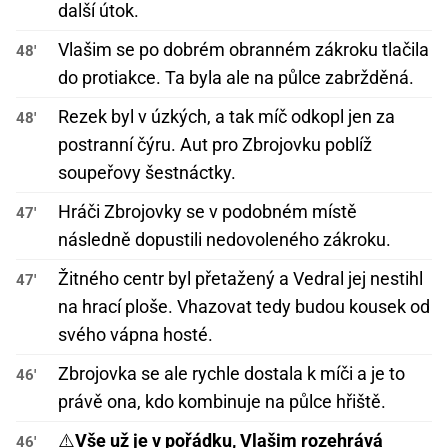
další útok.
Vlašim se po dobrém obranném zákroku tlačila
48'
do protiakce. Ta byla ale na půlce zabržděná.
Rezek byl v úzkých, a tak míč odkopl jen za
48'
postranní čýru. Aut pro Zbrojovku poblíž
soupeřovy šestnáctky.
Hráči Zbrojovky se v podobném místě
47'
následně dopustili nedovoleného zákroku.
Žitného centr byl přetažený a Vedral jej nestihl
47'
na hrací ploše. Vhazovat tedy budou kousek od
svého vápna hosté.
Zbrojovka se ale rychle dostala k míči a je to
46'
právě ona, kdo kombinuje na půlce hřiště.
⚠️
Vše už je v pořádku, Vlašim rozehrává
46'