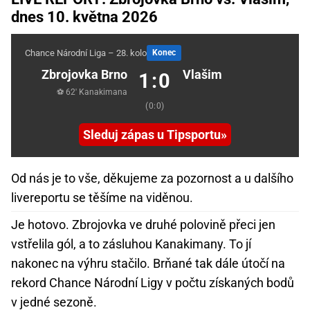
dnes 10. května 2026
Chance Národní Liga – 28. kolo
Konec
Zbrojovka Brno
Vlašim
1:0
⚽ 62' Kanakimana
(0:0)
Sleduj zápas u Tipsportu
Od nás je to vše, děkujeme za pozornost a u dalšího
livereportu se těšíme na viděnou.
Je hotovo. Zbrojovka ve druhé polovině přeci jen
vstřelila gól, a to zásluhou Kanakimany. To jí
nakonec na výhru stačilo. Brňané tak dále útočí na
rekord Chance Národní Ligy v počtu získaných bodů
v jedné sezoně.