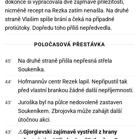
dokonce si vypracovala dvě zajímavé příležitosti,
nicméně recept na Rezka zatím nenašla. Na druhé
straně Vlašim spíše brání a čeká na případné
protiútoky. Dopředu toho příliš nepředvedla.
POLOČASOVÁ PŘESTÁVKA
Na druhé straně přišla nepřesná střela
45'
Soukeníka.
Hofmannův centr Rezek lapil. Nepřipustil tak
44'
před vlastní brankou žádné další nepříjemnosti.
Juroška byl na půlce nedovoleně zastaven
43'
Soukeníkem. Zbrojovka může zahájit další
útočnou akci.
⚠️
Gjorgievski zajímavě vystřelil z hrany
43'