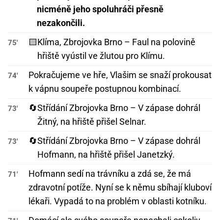
nicméně jeho spoluhráči přesně
nezakončili.
🟨
Klíma, Zbrojovka Brno – Faul na polovině
75'
hřiště vyústil ve žlutou pro Klímu.
Pokračujeme ve hře, Vlašim se snaží prokousat
74'
k vápnu soupeře postupnou kombinací.
🔄
Střídání Zbrojovka Brno – V zápase dohrál
73'
Žitný, na hřiště přišel Selnar.
🔄
Střídání Zbrojovka Brno – V zápase dohrál
73'
Hofmann, na hřiště přišel Janetzký.
Hofmann sedí na trávníku a zdá se, že má
71'
zdravotní potíže. Nyní se k němu sbíhají kluboví
lékaři. Vypadá to na problém v oblasti kotníku.