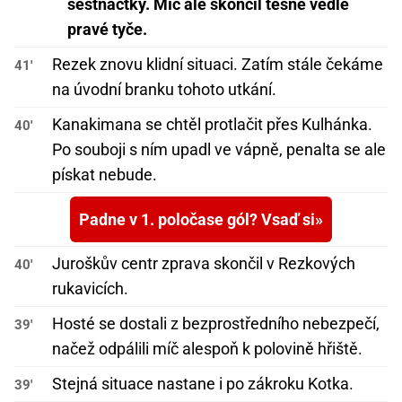
šestnáctky. Míč ale skončil těsně vedle
pravé tyče.
Rezek znovu klidní situaci. Zatím stále čekáme
41'
na úvodní branku tohoto utkání.
Kanakimana se chtěl protlačit přes Kulhánka.
40'
Po souboji s ním upadl ve vápně, penalta se ale
pískat nebude.
Padne v 1. poločase gól? Vsaď si
Juroškův centr zprava skončil v Rezkových
40'
rukavicích.
Hosté se dostali z bezprostředního nebezpečí,
39'
načež odpálili míč alespoň k polovině hřiště.
Stejná situace nastane i po zákroku Kotka.
39'