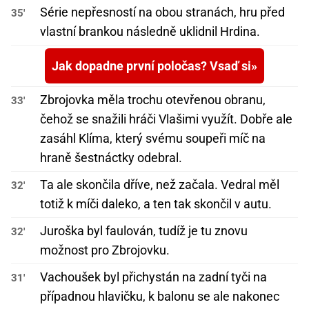
Série nepřesností na obou stranách, hru před
35'
vlastní brankou následně uklidnil Hrdina.
Jak dopadne první poločas? Vsaď si
Zbrojovka měla trochu otevřenou obranu,
33'
čehož se snažili hráči Vlašimi využít. Dobře ale
zasáhl Klíma, který svému soupeři míč na
hraně šestnáctky odebral.
Ta ale skončila dříve, než začala. Vedral měl
32'
totiž k míči daleko, a ten tak skončil v autu.
Juroška byl faulován, tudíž je tu znovu
32'
možnost pro Zbrojovku.
Vachoušek byl přichystán na zadní tyči na
31'
případnou hlavičku, k balonu se ale nakonec