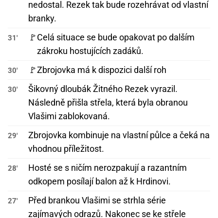
nedostal. Rezek tak bude rozehrávat od vlastní
branky.
🚩
Celá situace se bude opakovat po dalším
31'
zákroku hostujících zadáků.
🚩
Zbrojovka má k dispozici další roh
30'
Šikovný dloubák Žitného Rezek vyrazil.
30'
Následně přišla střela, která byla obranou
Vlašimi zablokovaná.
Zbrojovka kombinuje na vlastní půlce a čeká na
29'
vhodnou příležitost.
Hosté se s ničím nerozpakují a razantním
28'
odkopem posílají balon až k Hrdinovi.
Před brankou Vlašimi se strhla série
27'
zajímavých odrazů. Nakonec se ke střele