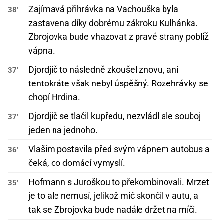
Zajímavá přihrávka na Vachouška byla
38'
zastavena díky dobrému zákroku Kulhánka.
Zbrojovka bude vhazovat z pravé strany poblíž
vápna.
Djordjič to následně zkoušel znovu, ani
37'
tentokráte však nebyl úspěšný. Rozehrávky se
chopí Hrdina.
Djordjič se tlačil kupředu, nezvládl ale souboj
37'
jeden na jednoho.
Vlašim postavila před svým vápnem autobus a
36'
čeká, co domácí vymyslí.
Hofmann s Juroškou to překombinovali. Mrzet
35'
je to ale nemusí, jelikož míč skončil v autu, a
tak se Zbrojovka bude nadále držet na míči.