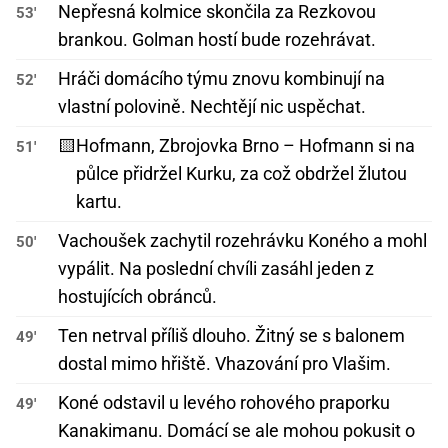
Nepřesná kolmice skončila za Rezkovou
53'
brankou. Golman hostí bude rozehrávat.
Hráči domácího týmu znovu kombinují na
52'
vlastní polovině. Nechtějí nic uspěchat.
🟨
Hofmann, Zbrojovka Brno – Hofmann si na
51'
půlce přidržel Kurku, za což obdržel žlutou
kartu.
Vachoušek zachytil rozehrávku Koného a mohl
50'
vypálit. Na poslední chvíli zasáhl jeden z
hostujících obránců.
Ten netrval příliš dlouho. Žitný se s balonem
49'
dostal mimo hřiště. Vhazování pro Vlašim.
Koné odstavil u levého rohového praporku
49'
Kanakimanu. Domácí se ale mohou pokusit o