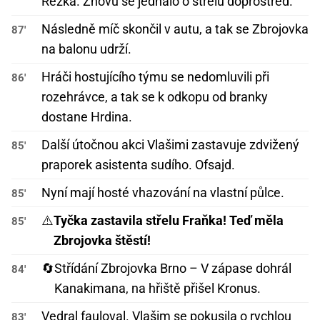
Rezka. Znovu se jednalo o střelu doprostřed.
Následně míč skončil v autu, a tak se Zbrojovka
87'
na balonu udrží.
Hráči hostujícího týmu se nedomluvili při
86'
rozehrávce, a tak se k odkopu od branky
dostane Hrdina.
Další útočnou akci Vlašimi zastavuje zdvižený
85'
praporek asistenta sudího. Ofsajd.
Nyní mají hosté vhazování na vlastní půlce.
85'
⚠️
Tyčka zastavila střelu Fraňka! Teď měla
85'
Zbrojovka štěstí!
🔄
Střídání Zbrojovka Brno – V zápase dohrál
84'
Kanakimana, na hřiště přišel Kronus.
Vedral fauloval. Vlašim se pokusila o rychlou
83'