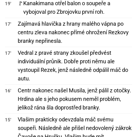
🚩
Kanakimana otřel balon o soupeře a
19'
vybojoval pro Zbrojovku první roh.
Zajímavá hlavička z hrany malého vápna po
17'
centru zleva nakonec přímé ohrožení Rezkovy
branky nepřinesla.
Vedral z pravé strany zkoušel předvést
17'
individuální průnik. Dobře proti němu ale
vystoupil Rezek, jenž následně odpálil máč do
autu.
Centr nakonec našel Musila, jenž pálil z otočky.
16'
Hrdina ale s jeho pokusem neměl problém,
jelikož rána šla doprostřed branky.
Vlašim prakticky odevzdala máč svému
15'
soupeři. Následně ale přišel nedovolený zákrok
Čavoše na Hrušku. Vlašim bude mít