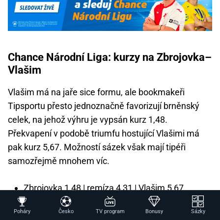
Chance Národní Liga: kurzy na Zbrojovka–
Vlašim
Vlašim má na jaře sice formu, ale bookmakeři
Tipsportu přesto jednoznačně favorizují brněnský
celek, na jehož výhru je vypsán kurz 1,48.
Překvapení v podobě triumfu hostující Vlašimi má
pak kurz 5,67. Možností sázek však mají tipéři
samozřejmě mnohem víc.
Zbrojovka 1,48 | remíza 4,31 | Vlašim 5,67
Oba týmy skórují: ANO 1,56 | NE 2,27
Poháry
Česko
TV program
Bonusy
Sázky
Výše vypsané kurzy jsou platné k 16:45