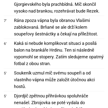
Gjorgievského byla prachbídná. Míč skončil
vysoko nad brankou, rozehrávat bude Rezek.
Rána zpoza vápna byla obranou Vlašimi
7'
zablokovaná. Brňané se ale drží kolem
soupeřovy šestnáctky a čekají na příležitost.
Kaká si nebude komplikovat situaci a posílá
6'
balon na brankáře Hrdinu. Ten si následně
vypomohl se stopery. Zatím sledujeme opatrný
fotbal z obou stran.
Soukeník uzmul míč svému soupeři a od
5'
vlastního vápna může založit útočnou akci
hostů.
Djordjič zpětnou přihrávkou spoluhráče
5'
nenašel. Zbrojovka se poté vydala do