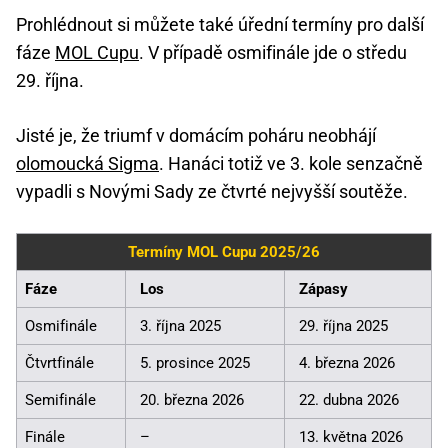
Prohlédnout si můžete také úřední termíny pro další
fáze
MOL Cupu
. V případě osmifinále jde o středu
29. října.
Jisté je, že triumf v domácím poháru neobhájí
olomoucká Sigma
. Hanáci totiž ve 3. kole senzačně
vypadli s Novými Sady ze čtvrté nejvyšší soutěže.
Termíny MOL Cupu 2025/26
Fáze
Los
Zápasy
Osmifinále
3. října 2025
29. října 2025
Čtvrtfinále
5. prosince 2025
4. března 2026
Semifinále
20. března 2026
22. dubna 2026
Finále
–
13. května 2026