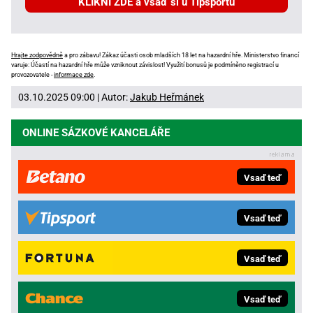
KLIKNI ZDE a vsaď si u Tipsportu
Hrajte zodpovědně
a pro zábavu! Zákaz účasti osob mladších 18 let na hazardní hře. Ministerstvo financí
varuje: Účastí na hazardní hře může vzniknout závislost! Využití bonusů je podmíněno registrací u
provozovatele -
informace zde
.
03.10.2025 09:00 | Autor:
Jakub Heřmánek
ONLINE SÁZKOVÉ KANCELÁŘE
Vsaď teď
Vsaď teď
Vsaď teď
Vsaď teď