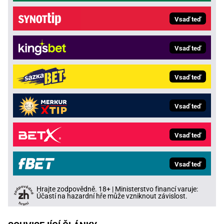
Vsaď teď
Vsaď teď
Vsaď teď
Vsaď teď
Vsaď teď
Vsaď teď
Hrajte zodpovědně. 18+ | Ministerstvo financí varuje:
Účastí na hazardní hře může vzniknout závislost.