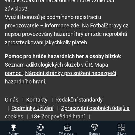
varuje: Účastí na hazardní hře může vzniknout
závislost!
Využití bonusů je podmíněno registrací u
provozovatele –
informace zde
. Na FotbalZpravy.cz
nejsou provozovány hazardní hry ani zde neprobíhá
zprostředkování jakýchkoliv plateb.
Pomoc pro hráče hazardních her a osoby blízké:
Seznam adiktologických služeb v ČR
,
Mapa
pomoci
,
Národní stránky pro snížení nebezpečí
hazardního hraní
.
O nás
|
Kontakty
|
Redakční standardy
|
Podmínky užívání
|
Zpracování osobních údajů a
cookies
|
18+ Zodpovědné hraní
|
GTO Solutions, s.r.o.
Poháry
Česko
TV program
Bonusy
Sázky