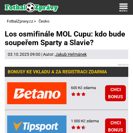
FotbalZpravy.cz
>
Česko
Los osmifinále MOL Cupu: kdo bude
soupeřem Sparty a Slavie?
03.10.2025 09:00 | Autor:
Jakub Heřmánek
BONUSY KE VKLADU A ZA REGISTRACI ZDARMA
600 Kč zdarma
CHCI
BONUS
1 000 Kč zdarma
CHCI
BONUS