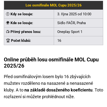
Los osmifinále MOL Cupu 2025/26
🕕
Kdy se losuje:
3. října 2025 od 10:00
🌍
Kde se losuje:
Sídlo FAČR, Praha
📺
Přímý přenos losu:
Oneplay Sport 1
🏆
Počet klubů:
16
Online průběh losu osmifinále MOL Cupu
2025/26
Před osmifinálovým losem bylo 16 zbývajících
mužstev rozděleno na nasazené a nenasazené
kluby. A to
na základě dosaženého koeficientu
. Toto
rozřazení si můžete prohlédnout níže.