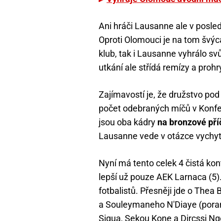
Ani hráči Lausanne ale v posle
Oproti Olomouci je na tom švýc
klub, tak i Lausanne vyhrálo svů
utkání ale střídá remízy a prohr
Zajímavostí je, že družstvo pod
počet odebraných míčů v Konfer
jsou oba kádry
na bronzové příč
Lausanne vede v otázce vychyt
Nyní má tento celek 4 čistá kon
lepší už pouze AEK Larnaca (5)
fotbalistů. Přesněji jde o Thea
a Souleymaneho N'Diaye (poran
Sigua, Sekou Kone a Dircssi N