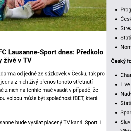
Prog
Čes
Stre
Stat
Nom
FC Lausanne-Sport dnes: Předkolo
y živě v TV
Český fo
 zdarma od jedné ze sázkovek v Česku, tak pro
Chan
edna z nich živý přenos tohoto střetnutí
Live
é z nich na tenhle mač vsadit v případě, že
Nads
avou volbou může být společnost fBET, která
Stati
Spar
Slav
sanne bude vysílat placený TV kanál Sport 1