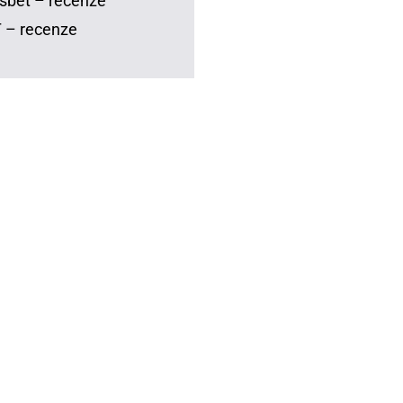
sbet – recenze
 – recenze