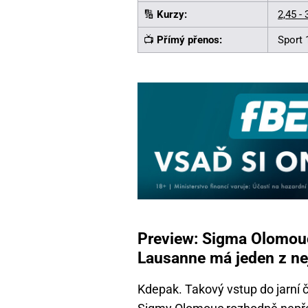
🔢
Kurzy:
2,45 - 
📺
Přímý přenos:
Sport 
Preview: Sigma Olomouc
Lausanne má jeden z nej
Kdepak. Takový vstup do jarní 