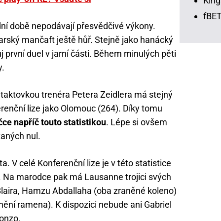
King
fBET
dní době nepodávají přesvědčivé výkony.
arský mančaft ještě hůř. Stejně jako hanácký
j první duel v jarní části. Během minulých pěti
y.
 taktovkou trenéra Petera Zeidlera má stejný
enční lize jako Olomouc (264). Díky tomu
ce napříč touto statistikou
. Lépe si ovšem
aných nul.
ta. V celé
Konferenční lize
je v této statistice
. Na marodce pak má Lausanne trojici svých
 Blaira, Hamzu Abdallaha (oba zraněné koleno)
ění ramena). K dispozici nebude ani Gabriel
gonzo.