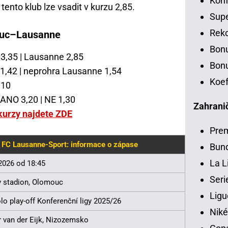
Konf
tento klub lze vsadit v kurzu 2,85.
Sup
Rek
ouc–Lausanne
Bon
 3,35 | Lausanne 2,85
Bonu
1,42 | neprohra Lausanne 1,54
Koef
,10
 ANO 3,20 | NE 1,30
Zahranič
kurzy najdete ZDE
Pre
FC Lausanne-Sport: informace o zápase
Bund
La L
 2026 od 18:45
Seri
 stadion, Olomouc
Ligu
lo play-off Konferenční ligy 2025/26
Niké
 van der Eijk, Nizozemsko