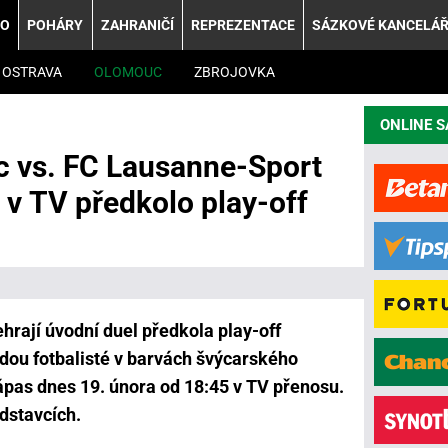
KO
POHÁRY
ZAHRANIČÍ
REPREZENTACE
SÁZKOVÉ KANCELÁ
OSTRAVA
OLOMOUC
ZBROJOVKA
ONLINE 
 vs. FC Lausanne-Sport
s v TV předkolo play-off
rají úvodní duel předkola play-off
dou fotbalisté v barvách švýcarského
ápas dnes 19. února od 18:45 v TV přenosu.
odstavcích.