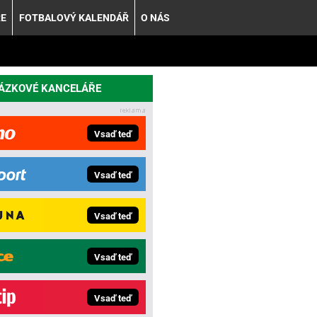
ŘE
FOTBALOVÝ KALENDÁŘ
O NÁS
SÁZKOVÉ KANCELÁŘE
Vsaď teď
Vsaď teď
Vsaď teď
Vsaď teď
Vsaď teď