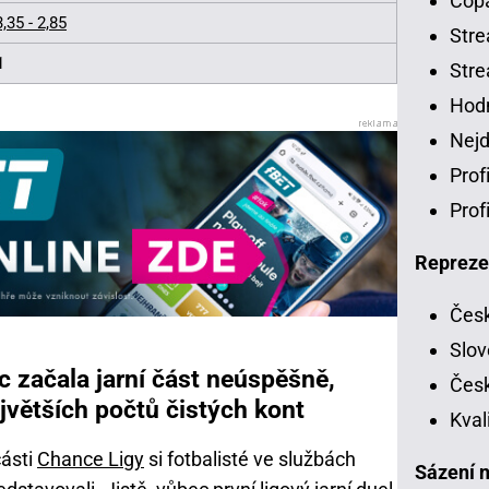
Copa
3,35 - 2,85
Stre
1
Stre
Hodn
Nejd
Prof
Prof
Repreze
Česk
Slov
 začala jarní část neúspěšně,
Česk
větších počtů čistých kont
Kval
části
Chance Ligy
si fotbalisté ve službách
Sázení n