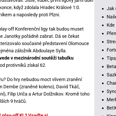
avovali. Jistě, vůbec první ligový jarní duel
once, když zdolala Hradec Králové 1:0.
Jak 
níkem a naposledy proti Plzni.
Naše
Kde 
lay-off Konferenční ligy tak budou muset
Přen
e Janotky pořádně zabrat. Dá se čekat
Str
kterizovalo současné představení Olomouce
Fort
ejména záložník Abdoulaye Sylla.
vede v mezinárodní soutěži tabulku
Tips
 od protivníků získal 62.
Beta
Sazk
u? Do hry nebudou moct vlivem zranění
Cha
hn Dembe (zraněné koleno), David Tkáč,
Syno
í), Filip Uriča a Artur Dolžnikov. Kromě toho
Merk
ších 9 hráčů.
BetX
play-off KL? Vsaďte si