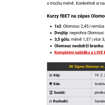
o trochu méně. Konkrétně si na 
Kurzy fBET na zápas Olom
1x2
: Olomouc 2,45 | remíza
Dvojtip
: neprohra Olomouc 
3,5 gólu
: méně 1,37 | více 3
Olomouc neobdrží branku
:
Kompletní nabídku a LIVE 
SK Sigma Olomouc vs. 
📅
Kdy:
19. 2.
🌍
Kde:
Andrův
🏆
Soutěž:
předko
⚖️
Rozhodčí:
Sander