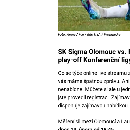
Foto: Arena Akcji / ddp USA / Profimedia
SK Sigma Olomouc vs. 
play-off Konferenční lig
Co se týče online live streamu
vás máme špatnou zprávu. Ani j
nenabídne. Můžete si ale u jedn
jste provedli registraci. Zajím
disponuje zajímavou nabídkou.
Měření sil mezi Olomoucí a Lau
dnes 19. února od 18:45
.