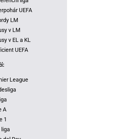
erenční liga
erpohár UEFA
ordy LM
usy v LM
sy v EL a KL
icient UEFA
í:
mier League
esliga
iga
e A
e 1
 liga