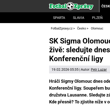
ČES
SPARTA
SLAVIA
PLZEŇ
FotbalZpravy.cz
>
Česko
>
Olomouc
SK Sigma Olomouc
živě: sledujte dne
Konferenční ligy
19.02.2026 05:35 | Autor:
Petr Luzar
Hráči Sigmy Olomouc dnes odeh
Konferenční ligy. Soupeřem bu
družstva Lausanne. Sledujte z
Kde přesně? To zjistíte níže v 