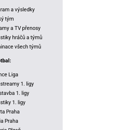
ram a výsledky
ký tým
amy a TV přenosy
istiky hráčů a týmů
inace všech týmů
tbal:
ce Liga
 streamy 1. ligy
tavba 1. ligy
stiky 1. ligy
ta Praha
ia Praha