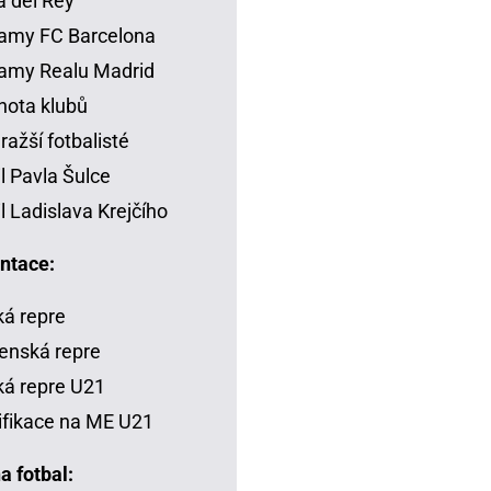
 del Rey
amy FC Barcelona
amy Realu Madrid
ota klubů
ražší fotbalisté
il Pavla Šulce
il Ladislava Krejčího
ntace:
á repre
enská repre
á repre U21
ifikace na ME U21
a fotbal: