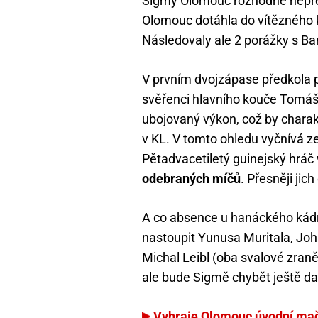
Sigmy Olomouc rozhodně nepředst
Olomouc dotáhla do vítězného k
Následovaly ale 2 porážky s Ba
V prvním dvojzápase předkola p
svěřenci hlavního kouče Tomáš
ubojovaný výkon, což by chara
v KL. V tomto ohledu vyčnívá z
Pětadvacetiletý guinejský hráč
odebraných míčů
. Přesněji jich
A co absence u hanáckého kádr
nastoupit Yunusa Muritala, Jo
Michal Leibl (oba svalové zraněn
ale bude Sigmě chybět ještě dal
Vyhraje Olomouc úvodní mač 