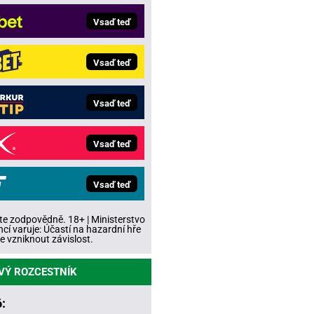
Vsaď teď
Vsaď teď
Vsaď teď
Vsaď teď
Vsaď teď
te zodpovědně. 18+ | Ministerstvo
ncí varuje: Účastí na hazardní hře
 vzniknout závislost.
VÝ ROZCESTNÍK
: