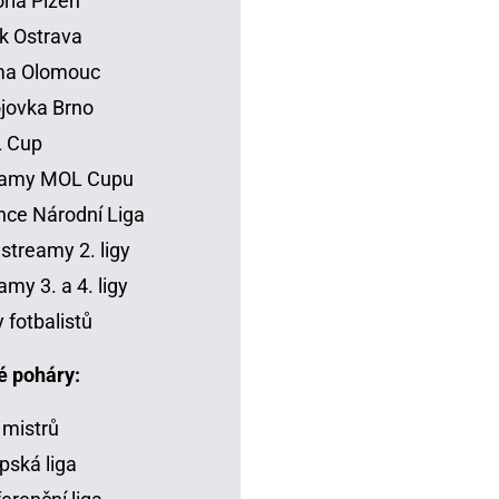
oria Plzeň
k Ostrava
ma Olomouc
jovka Brno
 Cup
eamy MOL Cupu
ce Národní Liga
 streamy 2. ligy
amy 3. a 4. ligy
y fotbalistů
é poháry:
 mistrů
pská liga