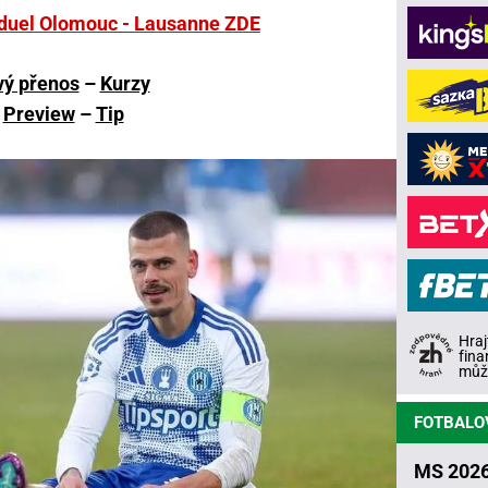
 duel Olomouc - Lausanne ZDE
vý přenos
–
Kurzy
Preview
–
Tip
Hraj
fina
může
FOTBALO
MS 2026