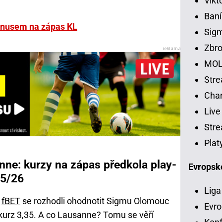
Vikt
Baní
bonusem na zápas KL
Sig
Zbro
MOL
Str
Chan
Live
Stre
Plat
ne: kurzy na zápas předkola play-
Evropsk
25/26
Liga
e
fBET
se rozhodli ohodnotit Sigmu Olomouc
Evro
kurz 3,35. A co Lausanne? Tomu se věří