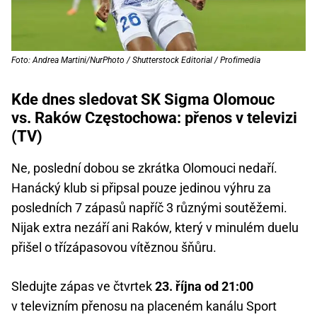
Foto: Andrea Martini/NurPhoto / Shutterstock Editorial / Profimedia
Kde dnes sledovat SK Sigma Olomouc
vs. Raków Częstochowa: přenos v televizi
(TV)
Ne, poslední dobou se zkrátka Olomouci nedaří.
Hanácký klub si připsal pouze jedinou výhru za
posledních 7 zápasů napříč 3 různými soutěžemi.
Nijak extra nezáří ani Raków, který v minulém duelu
přišel o třízápasovou vítěznou šňůru.
Sledujte zápas ve čtvrtek
23. října od 21:00
v televizním přenosu na placeném kanálu Sport