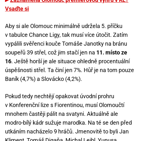
Vsaďte si
Aby si ale Olomouc minimálně udržela 5. příčku
v tabulce Chance Ligy, tak musí více útočit. Zatím
vypálili svěřenci kouče Tomáše Janotky na bránu
soupeřů 39 střel, což jim stačí jen na
11. místo ze
16
. Ještě horší je ale situace ohledně procentuální
úspěšnosti střel. Ta činí jen 7%. Hůř je na tom pouze
Baník (4,7%) a Slovácko (4,2%).
Pokud tedy nechtějí opakovat úvodní prohru
v Konferenční lize s Fiorentinou, musí Olomoučtí
mnohem častěji pálit na svatyni. Aktuálně ale
modro-bílý kádr sužuje marodka. Na té se den před
utkáním nacházelo 9 hráčů. Jmenovitě to byli Jan
Kliment, Tomáš Digaňa, Michal Leibl, Yunusa