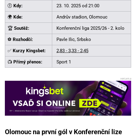
🕕
Kdy:
23. 10. 2025 od 21:00
🌍
Kde:
Andrův stadion, Olomouc
🏆
Soutěž:
Konferenční liga 2025/26 - 2. kolo
⚽
Rozhodčí:
Pavle Ilic, Srbsko
✅
Kurzy Kingsbet:
2,83 - 3,33 - 2,45
📺
Přímý přenos:
Sport 1
Olomouc na první gól v Konferenční lize