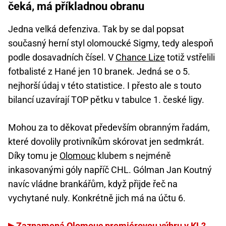
čeká, má příkladnou obranu
Jedna velká defenziva. Tak by se dal popsat
současný herní styl olomoucké Sigmy, tedy alespoň
podle dosavadních čísel. V
Chance Lize
totiž vstřelili
fotbalisté z Hané jen 10 branek. Jedná se o 5.
nejhorší údaj v této statistice. I přesto ale s touto
bilancí uzavírají TOP pětku v tabulce 1. české ligy.
Mohou za to děkovat především obranným řadám,
které dovolily protivníkům skórovat jen sedmkrát.
Díky tomu je
Olomouc
klubem s nejméně
inkasovanými góly napříč CHL. Gólman Jan Koutný
navíc vládne brankářům, když přijde řeč na
vychytané nuly. Konkrétně jich má na účtu 6.
Zaznamená Olomouc premiérovou výhru v KL?