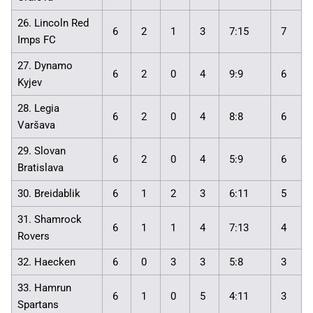
26. Lincoln Red
6
2
1
3
7:15
7
Imps FC
27. Dynamo
6
2
0
4
9:9
6
Kyjev
28. Legia
6
2
0
4
8:8
6
Varšava
29. Slovan
6
2
0
4
5:9
6
Bratislava
30. Breidablik
6
1
2
3
6:11
5
31. Shamrock
6
1
1
4
7:13
4
Rovers
32. Haecken
6
0
3
3
5:8
3
33. Hamrun
6
1
0
5
4:11
3
Spartans