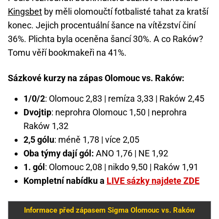
Kingsbet
by měli olomoučtí fotbalisté tahat za kratší
konec. Jejich procentuální šance na vítězství činí
36%. Plichta byla oceněna šancí 30%. A co Raków?
Tomu věří bookmakeři na 41%.
Sázkové kurzy na zápas Olomouc vs. Raków:
1/0/2
: Olomouc 2,83 | remíza 3,33 | Raków 2,45
Dvojtip
: neprohra Olomouc 1,50 | neprohra
Raków 1,32
2,5 gólu
: méně 1,78 | více 2,05
Oba týmy dají gól:
ANO 1,76 | NE 1,92
1. gól
: Olomouc 2,08 | nikdo 9,50 | Raków 1,91
Kompletní nabídku a
LIVE sázky najdete ZDE
Informace před zápasem Sigma Olomouc vs. Raków