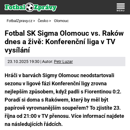
FotbalZpravy.cz
>
Česko
>
Olomouc
Fotbal SK Sigma Olomouc vs. Raków
dnes a živě: Konferenční liga v TV
vysílání
23.10.2025 19:30 | Autor:
Petr Luzar
Hráči v barvách Sigmy Olomouc neodstartovali
sezonu v ligové fázi Konferenční ligy zrovna
nejlepším způsobem, když padli s Fiorentinou 0:2.
Poradí si doma s Rakówem, který by měl být
papírově vyrovnanějším soupeřem? To zjistíte 23.
října od 21:00 v TV přenosu. Více informací najdete
na následujících řádcích.