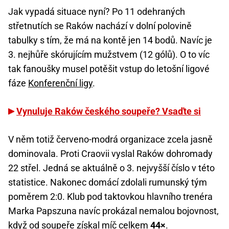
Jak vypadá situace nyní? Po 11 odehraných
střetnutích se Raków nachází v dolní polovině
tabulky s tím, že má na kontě jen 14 bodů. Navíc je
3. nejhůře skórujícím mužstvem (12 gólů). O to víc
tak fanoušky musel potěšit vstup do letošní ligové
fáze
Konferenční ligy
.
Vynuluje Raków českého soupeře? Vsaďte si
V něm totiž červeno-modrá organizace zcela jasně
dominovala. Proti Craovii vyslal Raków dohromady
22 střel. Jedná se aktuálně o 3. nejvyšší číslo v této
statistice. Nakonec domácí zdolali rumunský tým
poměrem 2:0. Klub pod taktovkou hlavního trenéra
Marka Papszuna navíc prokázal nemalou bojovnost,
když od soupeře získal míč celkem
44×
.