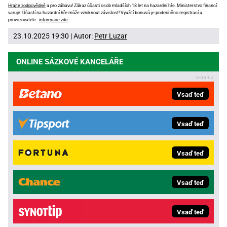
Hrajte zodpovědně
a pro zábavu! Zákaz účasti osob mladších 18 let na hazardní hře. Ministerstvo financí
varuje: Účastí na hazardní hře může vzniknout závislost! Využití bonusů je podmíněno registrací u
provozovatele -
informace zde
.
23.10.2025 19:30 | Autor:
Petr Luzar
ONLINE SÁZKOVÉ KANCELÁŘE
Vsaď teď
Vsaď teď
Vsaď teď
Vsaď teď
Vsaď teď