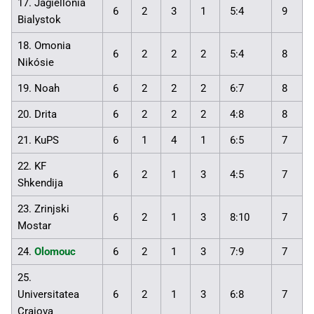
17. Jagiellonia
6
2
3
1
5:4
9
Bialystok
18. Omonia
6
2
2
2
5:4
8
Nikósie
19. Noah
6
2
2
2
6:7
8
20. Drita
6
2
2
2
4:8
8
21. KuPS
6
1
4
1
6:5
7
22. KF
6
2
1
3
4:5
7
Shkendija
23. Zrinjski
6
2
1
3
8:10
7
Mostar
24.
Olomouc
6
2
1
3
7:9
7
25.
Universitatea
6
2
1
3
6:8
7
Craiova