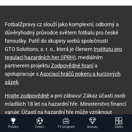
FotbalZpravy.cz slouží jako komplexní, odborný a
důvěryhodný průvodce světem fotbalu pro české
fanoušky. Patří do skupiny webů společnosti
GTO Solutions, s. r. o., která je členem
Institutu pro
regulaci hazardních her (IPRH)
, mediálním
partnerem projektu
Zodpovědné hraní
a
spolupracuje s
Asociací hráčů pokeru a kurzových
sázek
.
Hrajte zodpovědně
a pro zábavu! Zákaz účasti osob
mladších 18 let na hazardní hře. Ministerstvo financí
varuje: Účastí na hazardní hře může vzniknout
závislost!
Poháry
Česko
TV program
Bonusy
Sázky
Využití bonusů je podmíněno registrací u