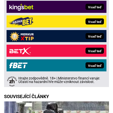
Vsaď teď
Vsaď teď
Vsaď teď
Vsaď teď
Vsaď teď
Hrajte zodpovědně. 18+ | Ministerstvo financí varuje:
Účastí na hazardní hře může vzniknout závislost.
SOUVISEJÍCÍ ČLÁNKY