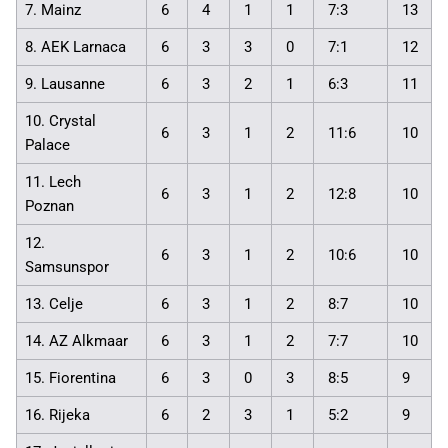
7. Mainz
6
4
1
1
7:3
13
8. AEK Larnaca
6
3
3
0
7:1
12
9. Lausanne
6
3
2
1
6:3
11
10. Crystal
6
3
1
2
11:6
10
Palace
11. Lech
6
3
1
2
12:8
10
Poznan
12.
6
3
1
2
10:6
10
Samsunspor
13. Celje
6
3
1
2
8:7
10
14. AZ Alkmaar
6
3
1
2
7:7
10
15. Fiorentina
6
3
0
3
8:5
9
16. Rijeka
6
2
3
1
5:2
9