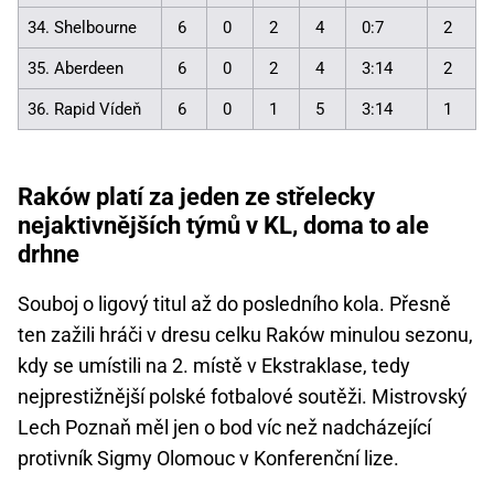
34. Shelbourne
6
0
2
4
0:7
2
35. Aberdeen
6
0
2
4
3:14
2
36. Rapid Vídeň
6
0
1
5
3:14
1
Raków platí za jeden ze střelecky
nejaktivnějších týmů v KL, doma to ale
drhne
Souboj o ligový titul až do posledního kola. Přesně
ten zažili hráči v dresu celku Raków minulou sezonu,
kdy se umístili na 2. místě v Ekstraklase, tedy
nejprestižnější polské fotbalové soutěži. Mistrovský
Lech Poznaň měl jen o bod víc než nadcházející
protivník Sigmy Olomouc v Konferenční lize.