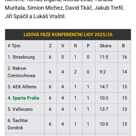
Muritala, Simion Michez, David Tkáč, Jakub Trefil,
Jiří Spáčil a Lukáš Vraštil.
LIGOVÁ FÁZE KONFERENČNÍ LIGY 2025/26
#
Tým
Z
V
R
P
Skóre
B
1. Strasbourg
6
5
1
0
11:5
16
2. Rakow
6
4
2
0
9:2
14
Czestochowa
3. AEK Athens
6
4
1
1
14:7
13
4.
Sparta Praha
6
4
1
1
10:3
13
5. Vallecano
6
4
1
1
13:7
13
6. Šachtar
6
4
1
1
10:5
13
Doněck