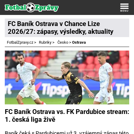
FC Baník Ostrava v Chance Lize
2026/27: zápasy, výsledky, aktuality
FotbalZpravy.cz
>
Rubriky
>
Česko
>
Ostrava
FC Baník Ostrava vs. FK Pardubice stream:
1. česká liga živě
Baník čeká s Pardubicemi už 3. vzájemný zápas této