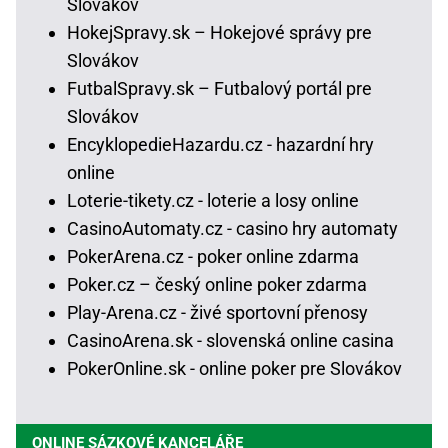
Slovákov
HokejSpravy.sk – Hokejové správy pre
Slovákov
FutbalSpravy.sk – Futbalový portál pre
Slovákov
EncyklopedieHazardu.cz - hazardní hry
online
Loterie-tikety.cz - loterie a losy online
CasinoAutomaty.cz - casino hry automaty
PokerArena.cz - poker online zdarma
Poker.cz – český online poker zdarma
Play-Arena.cz - živé sportovní přenosy
CasinoArena.sk - slovenská online casina
PokerOnline.sk - online poker pre Slovákov
ONLINE SÁZKOVÉ KANCELÁŘE