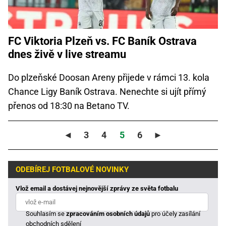
FC Viktoria Plzeň vs. FC Baník Ostrava
dnes živě v live streamu
Do plzeňské Doosan Areny přijede v rámci 13. kola
Chance Ligy Baník Ostrava. Nenechte si ujít přímý
přenos od 18:30 na Betano TV.
◄
3
4
5
6
►
ODEBÍREJ FOTBALOVÉ NOVINKY
Vlož email a dostávej nejnovější zprávy ze světa fotbalu
Souhlasím se
zpracováním osobních údajů
pro účely zasílání
obchodních sdělení