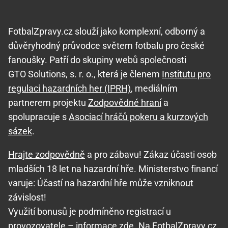
FotbalZpravy.cz slouží jako komplexní, odborný a
důvěryhodný průvodce světem fotbalu pro české
fanoušky. Patří do skupiny webů společnosti
GTO Solutions, s. r. o., která je členem
Institutu pro
regulaci hazardních her (IPRH)
, mediálním
partnerem projektu
Zodpovědné hraní
a
spolupracuje s
Asociací hráčů pokeru a kurzových
sázek
.
Hrajte zodpovědně
a pro zábavu! Zákaz účasti osob
mladších 18 let na hazardní hře. Ministerstvo financí
varuje: Účastí na hazardní hře může vzniknout
závislost!
Využití bonusů je podmíněno registrací u
provozovatele –
informace zde
. Na FotbalZpravy.cz