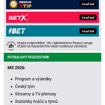
Vsaď teď
Vsaď teď
Vsaď teď
Hrajte zodpovědně. 18+ | Ministerstvo financí varuje:
Účastí na hazardní hře může vzniknout závislost.
FOTBALOVÝ ROZCESTNÍK
MS 2026:
Program a výsledky
Český tým
Streamy a TV přenosy
Statistiky hráčů a týmů