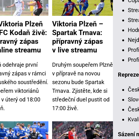
Copa
Stre
Stre
Viktoria Plzeň
Viktoria Plzeň –
Hodn
 FC Kodaň živě:
Spartak Trnava:
Nejd
pravný zápas
přípravný zápas
nline streamu
v live streamu
Prof
Prof
ň odehraje první
Druhým soupeřem Plzně
ravný zápas v rámci
v přípravě na novou
Repreze
uského soustředění.
sezonu bude Spartak
Česk
eřem viktoriánů
Trnava. Zjistěte, kde si
 v úterý od 18:00
středeční duel pustit od
Slov
ň.
17:00 živě.
Česk
Kval
Sázení n