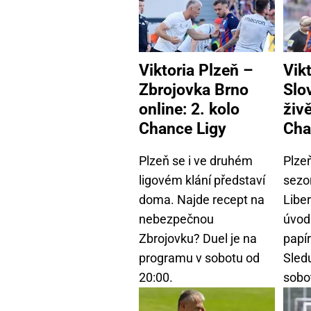
Viktoria Plzeň –
Vik
Zbrojovka Brno
Slo
online: 2. kolo
živě
Chance Ligy
Cha
Plzeň se i ve druhém
Plze
ligovém klání představí
sezo
doma. Najde recept na
Libe
nebezpečnou
úvodn
Zbrojovku? Duel je na
papí
programu v sobotu od
Sledu
20:00.
sobo