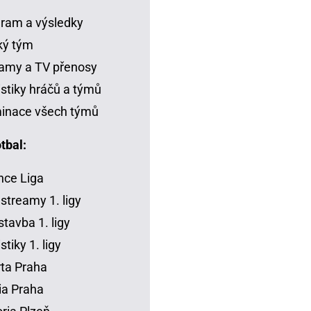
ram a výsledky
ký tým
amy a TV přenosy
istiky hráčů a týmů
inace všech týmů
tbal:
ce Liga
 streamy 1. ligy
tavba 1. ligy
stiky 1. ligy
ta Praha
ia Praha