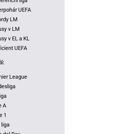
erenční liga
erpohár UEFA
ordy LM
usy v LM
sy v EL a KL
icient UEFA
í:
mier League
esliga
iga
e A
e 1
 liga