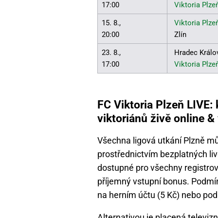
17:00
Viktoria Plze
15. 8.,
Viktoria Plze
20:00
Zlín
23. 8.,
Hradec Králo
17:00
Viktoria Plze
FC Viktoria Plzeň LIVE:
viktoriánů živě online &
Všechna ligová utkání Plzně m
prostřednictvím bezplatných li
dostupné pro všechny registrova
příjemný vstupní bonus. Podmín
na herním účtu (5 Kč) nebo pod
Alternativou je placená televiz