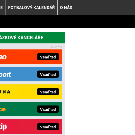
ŘE
FOTBALOVÝ KALENDÁŘ
O NÁS
SÁZKOVÉ KANCELÁŘE
Vsaď teď
Vsaď teď
Vsaď teď
Vsaď teď
Vsaď teď