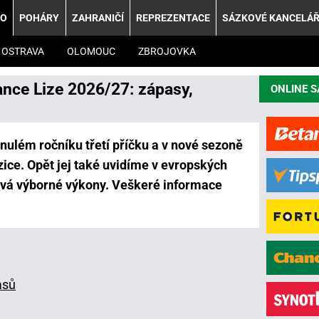
KO
POHÁRY
ZAHRANIČÍ
REPREZENTACE
SÁZKOVÉ KANCELÁ
OSTRAVA
OLOMOUC
ZBROJOVKA
ance Lize 2026/27: zápasy,
ONLINE 
nulém ročníku třetí příčku a v nové sezoně
zice. Opět jej také uvidíme v evropských
ává výborné výkony. Veškeré informace
asů