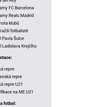
 del Rey
amy FC Barcelona
amy Realu Madrid
ota klubů
ražší fotbalisté
il Pavla Šulce
il Ladislava Krejčího
ntace:
á repre
enská repre
á repre U21
ifikace na ME U21
a fotbal: