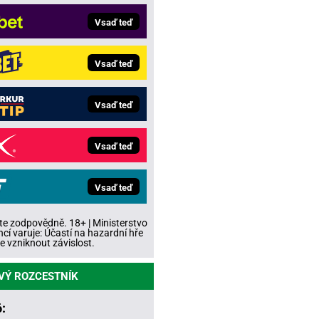
Vsaď teď
Vsaď teď
Vsaď teď
Vsaď teď
Vsaď teď
te zodpovědně. 18+ | Ministerstvo
ncí varuje: Účastí na hazardní hře
 vzniknout závislost.
VÝ ROZCESTNÍK
: