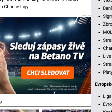
Vikt
a Chance Ligy.
Baní
Sig
Zbro
MOL
Str
Chan
Live
Stre
Plat
Evropsk
Liga
eň
Evro