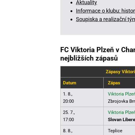
Aktuality
Informace o klubu: histor
Soupiska a realizační tý
FC Viktoria Plzeň v Ch
nejbližších zápasů
Zápasy Viktor
Datum
Zápas
1. 8.,
Viktoria Plze
20:00
Zbrojovka Br
25. 7.,
Viktoria Plze
17:00
Slovan Liber
8. 8.,
Teplice