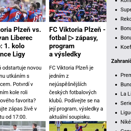
Konf
Sup
Rek
Bon
toria Plzeň vs.
FC Viktoria Plzeň -
van Liberec
fotbal ▷ zápasy,
Bonu
: 1. kolo
program
Koef
nce Ligy
a výsledky
Zahranič
ň odstartuje novou
FC Viktoria Plzeň je
Pre
nu utkáním s
jedním z
rcem. Potvrdí v
nejúspěšnějších
Bund
ím kole roli
českých fotbalových
La L
rového favorita?
klubů. Podívejte se na
Seri
jte zápas živě v
její program, výsledky a
Ligu
tu od 17:00.
aktuální soupisku.
Niké