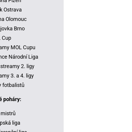
oria Plzeň
k Ostrava
ma Olomouc
jovka Brno
 Cup
eamy MOL Cupu
ce Národní Liga
 streamy 2. ligy
amy 3. a 4. ligy
y fotbalistů
é poháry:
 mistrů
pská liga