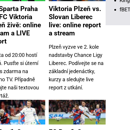
King
Sparta Praha
Viktoria Plzeň vs.
fBET
 FC Viktoria
Slovan Liberec
eň živě: online
live: online report
eam a LIVE
a stream
ort
Plzeň vyzve ve 2. kole
a od 20:00 hostí
nadstavby Chance Ligy
. Pusťte si úterní
Liberec. Podívejte se na
s zdarma na
základní jedenáctky,
no TV. Případně
kurzy a sledujte live
jte naši textovou
report z utkání.
táž.