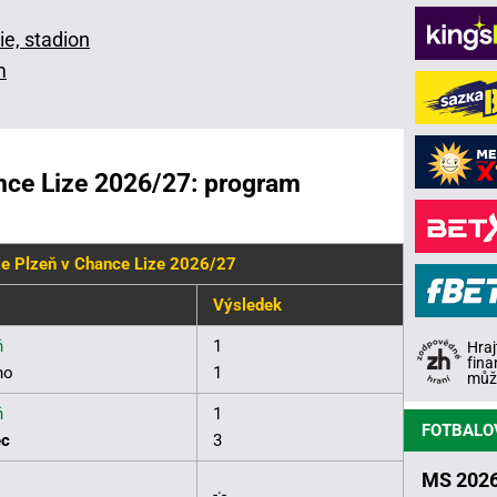
ie, stadion
m
ance Lize 2026/27: program
ie Plzeň v Chance Lize 2026/27
Výsledek
ň
1
Hraj
fina
no
1
může
ň
1
FOTBALO
ec
3
MS 2026
-:-