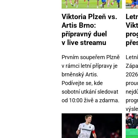
Viktoria Plzeň vs.
Let
Artis Brno:
Vikt
přípravný duel
pro
v live streamu
pře
Prvním soupeřem Plzně
Letní
v rámci letní přípravy je
Zápa
brněnský Artis.
2026
Podívejte se, kde
prou
sobotní utkání sledovat
nejdů
od 10:00 živě a zdarma.
prog
výsl