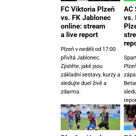
FC Viktoria Plzeň
AC 
vs. FK Jablonec
vs.
online: stream
Plz
a live report
str
rep
Plzeň v neděli od 17:00
přivítá Jablonec.
Spart
Zjistěte, jaké jsou
Plzeň
základní sestavy, kurzy a
zápa
sledujte duel živě a
Beta
zdarma.
sledu
repor