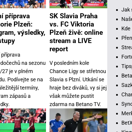
Jak 
ní příprava
SK Slavia Praha
Naše
orie Plzeň:
vs. FC Viktoria
Kde 
gram, výsledky,
Plzeň živě: online
Přen
stupy
stream a LIVE
Str
report
 příprava
Fort
dočechů na sezonu
V posledním kole
Tips
/27 je v plném
Chance Ligy se střetnou
Beta
du. Podívejte se na
Slavia s Plzní. Utkání se
Sazk
ležitější termíny,
hraje bez diváků, vy si jej
Cha
ram zápasů a
však můžete pustit
Syno
edky.
zdarma na Betano TV.
Merk
BetX