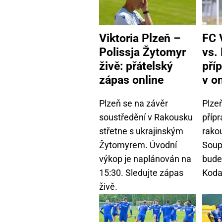
Viktoria Plzeň –
FC 
Polissja Žytomyr
vs.
živě: přátelský
pří
zápas online
v o
Plzeň se na závěr
Plze
soustředění v Rakousku
příp
střetne s ukrajinským
rako
Žytomyrem. Úvodní
Soup
výkop je naplánován na
bude
15:30. Sledujte zápas
Koda
živě.