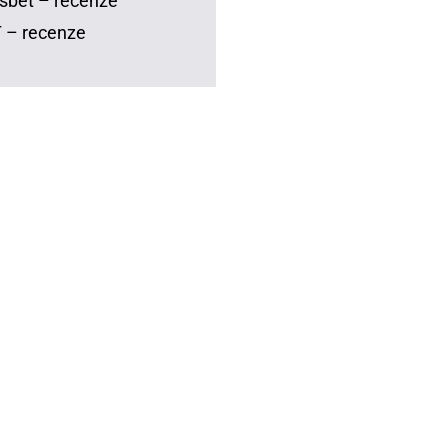
sbet – recenze
 – recenze