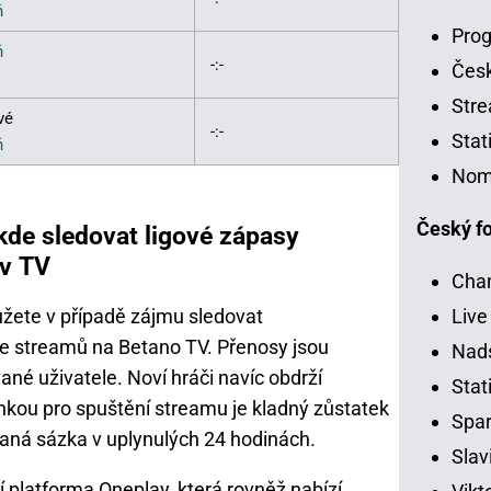
ň
Prog
ň
-:-
Čes
Stre
vé
-:-
Stat
ň
Nom
Český fo
 kde sledovat ligové zápasy
 v TV
Chan
ůžete v případě zájmu sledovat
Live
ve streamů na Betano TV. Přenosy jsou
Nads
né uživatele. Noví hráči navíc obdrží
Stati
kou pro spuštění streamu je kladný zůstatek
Spar
aná sázka v uplynulých 24 hodinách.
Slav
ní platforma Oneplay, která rovněž nabízí