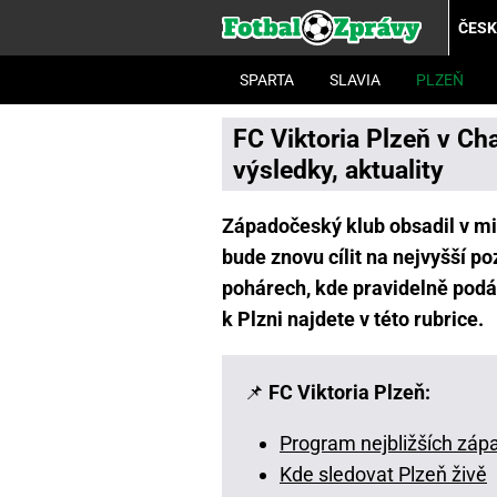
ČES
SPARTA
SLAVIA
PLZEŇ
FC Viktoria Plzeň v Ch
výsledky, aktuality
Západočeský klub obsadil v mi
bude znovu cílit na nejvyšší po
pohárech, kde pravidelně pod
k Plzni najdete v této rubrice.
📌
FC Viktoria Plzeň:
Program nejbližších záp
Kde sledovat Plzeň živě