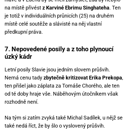
na místě přivést
z Karviné Ebrimu Singhateha
. Ten
je totiž v individuálních průnicích (25) na druhém
místě celé soutěže a slávisté na něj vlastní
předkupní práva.
7. Nepovedené posily a z toho plynoucí
úzký kádr
Letní posily Slavie jsou jedním slovem průšvih.
Nemá cenu tady
zbytečně kritizovat Erika Prekopa
,
ten přišel jako záplata za Tomáše Chorého, ale ten
od té doby hraje vše. Náběhovým útočníkem však
rozhodně není.
Na tým si zatím zvyká také Michal Sadílek, u nějž se
také nedá říct, že by šlo o vyslovený průšvih.