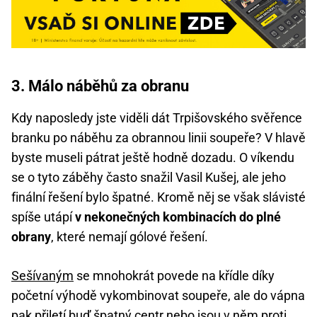
3. Málo náběhů za obranu
Kdy naposledy jste viděli dát Trpišovského svěřence
branku po náběhu za obrannou linii soupeře? V hlavě
byste museli pátrat ještě hodně dozadu. O víkendu
se o tyto záběhy často snažil Vasil Kušej, ale jeho
finální řešení bylo špatné. Kromě něj se však slávisté
spíše utápí
v nekonečných kombinacích do plné
obrany
, které nemají gólové řešení.
Sešívaným
se mnohokrát povede na křídle díky
početní výhodě vykombinovat soupeře, ale do vápna
pak přiletí buď špatný centr nebo jsou v něm proti