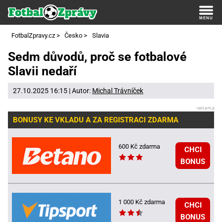
FotbalZpravy.cz
>
Česko
>
Slavia
Sedm důvodů, proč se fotbalové
Slavii nedaří
27.10.2025 16:15 | Autor:
Michal Trávníček
BONUSY KE VKLADU A ZA REGISTRACI ZDARMA
600 Kč zdarma
CHCI
BONUS
1 000 Kč zdarma
CHCI
BONUS