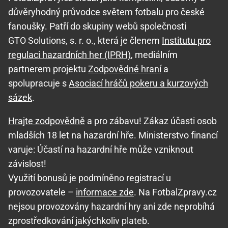
důvěryhodný průvodce světem fotbalu pro české
fanoušky. Patří do skupiny webů společnosti
GTO Solutions, s. r. o., která je členem
Institutu pro
regulaci hazardních her (IPRH)
, mediálním
partnerem projektu
Zodpovědné hraní
a
spolupracuje s
Asociací hráčů pokeru a kurzových
sázek
.
Hrajte zodpovědně
a pro zábavu! Zákaz účasti osob
mladších 18 let na hazardní hře. Ministerstvo financí
varuje: Účastí na hazardní hře může vzniknout
závislost!
Využití bonusů je podmíněno registrací u
provozovatele –
informace zde
. Na FotbalZpravy.cz
nejsou provozovány hazardní hry ani zde neprobíhá
zprostředkování jakýchkoliv plateb.