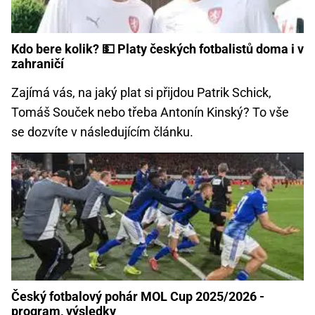
Kdo bere kolik? 💵 Platy českých fotbalistů doma i v
zahraničí
Zajímá vás, na jaký plat si přijdou Patrik Schick,
Tomáš Souček nebo třeba Antonín Kinský? To vše
se dozvíte v následujícím článku.
Český fotbalový pohár MOL Cup 2025/2026 -
program, výsledky