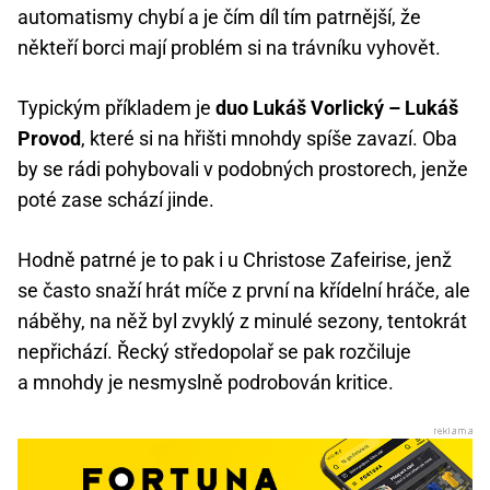
automatismy chybí a je čím díl tím patrnější, že
někteří borci mají problém si na trávníku vyhovět.
Typickým příkladem je
duo Lukáš Vorlický – Lukáš
Provod
, které si na hřišti mnohdy spíše zavazí. Oba
by se rádi pohybovali v podobných prostorech, jenže
poté zase schází jinde.
Hodně patrné je to pak i u Christose Zafeirise, jenž
se často snaží hrát míče z první na křídelní hráče, ale
náběhy, na něž byl zvyklý z minulé sezony, tentokrát
nepřichází. Řecký středopolař se pak rozčiluje
a mnohdy je nesmyslně podrobován kritice.