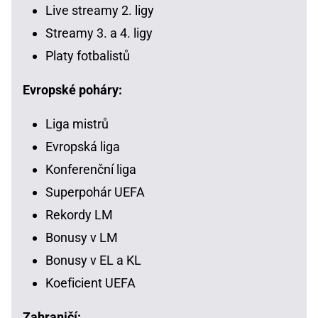
Live streamy 2. ligy
Streamy 3. a 4. ligy
Platy fotbalistů
Evropské poháry:
Liga mistrů
Evropská liga
Konferenční liga
Superpohár UEFA
Rekordy LM
Bonusy v LM
Bonusy v EL a KL
Koeficient UEFA
Zahraničí: