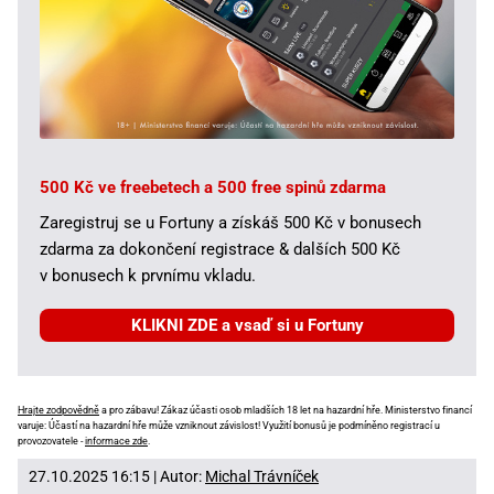
500 Kč ve freebetech a 500 free spinů zdarma
Zaregistruj se u Fortuny a získáš 500 Kč v bonusech
zdarma za dokončení registrace & dalších 500 Kč
v bonusech k prvnímu vkladu.
KLIKNI ZDE a vsaď si u Fortuny
Hrajte zodpovědně
a pro zábavu! Zákaz účasti osob mladších 18 let na hazardní hře. Ministerstvo financí
varuje: Účastí na hazardní hře může vzniknout závislost! Využití bonusů je podmíněno registrací u
provozovatele -
informace zde
.
27.10.2025 16:15 | Autor:
Michal Trávníček