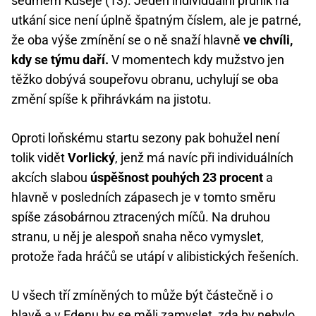
sedmém Kušeje (13). Jeden individuální průnik na
utkání sice není úplně špatným číslem, ale je patrné,
že oba výše zmínění se o ně snaží hlavně
ve chvíli,
kdy se týmu daří.
V momentech kdy mužstvo jen
těžko dobývá soupeřovu obranu, uchylují se oba
změní spíše k přihrávkám na jistotu.
Oproti loňskému startu sezony pak bohužel není
tolik vidět
Vorlický
, jenž má navíc při individuálních
akcích slabou
úspěšnost pouhých 23 procent
a
hlavně v posledních zápasech je v tomto směru
spíše zásobárnou ztracených míčů. Na druhou
stranu, u něj je alespoň snaha něco vymyslet,
protože řada hráčů se utápí v alibistických řešeních.
U všech tří zmíněných to může být částečně i o
hlavě a v Edenu by se měli zamyslet, zda by nebylo