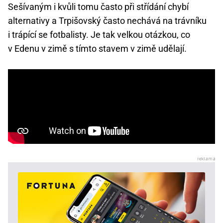
Sešívaným i kvůli tomu často při střídání chybí
alternativy a Trpišovský často nechává na trávníku
i trápící se fotbalisty. Je tak velkou otázkou, co
v Edenu v zimě s tímto stavem v zimě udělají.