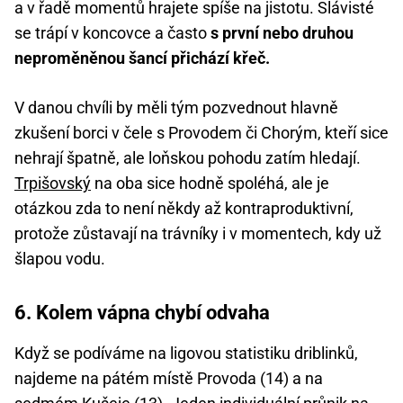
a v řadě momentů hrajete spíše na jistotu. Slávisté
se trápí v koncovce a často
s první nebo druhou
neproměněnou šancí přichází křeč.
V danou chvíli by měli tým pozvednout hlavně
zkušení borci v čele s Provodem či Chorým, kteří sice
nehrají špatně, ale loňskou pohodu zatím hledají.
Trpišovský
na oba sice hodně spoléhá, ale je
otázkou zda to není někdy až kontraproduktivní,
protože zůstavají na trávníky i v momentech, kdy už
šlapou vodu.
6. Kolem vápna chybí odvaha
Když se podíváme na ligovou statistiku driblinků,
najdeme na pátém místě Provoda (14) a na