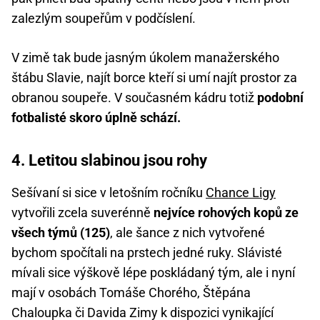
zalezlým soupeřům v podčíslení.
V zimě tak bude jasným úkolem manažerského
štábu Slavie, najít borce kteří si umí najít prostor za
obranou soupeře. V současném kádru totiž
podobní
fotbalisté skoro úplně schází.
4. Letitou slabinou jsou rohy
Sešívaní si sice v letošním ročníku
Chance Ligy
vytvořili zcela suverénně
nejvíce rohových kopů ze
všech týmů (125)
, ale šance z nich vytvořené
bychom spočítali na prstech jedné ruky. Slávisté
mívali sice výškově lépe poskládaný tým, ale i nyní
mají v osobách Tomáše Chorého, Štěpána
Chaloupka či Davida Zimy k dispozici vynikající