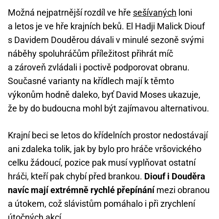
Možná nejpatrnější rozdíl ve hře
sešívaných
loni
a letos je ve hře krajních beků. El Hadji Malick Diouf
s Davidem Douděrou dávali v minulé sezoně svými
náběhy spoluhráčům příležitost přihrát míč
a zároveň zvládali i poctivě podporovat obranu.
Současné varianty na křídlech mají k těmto
výkonům hodně daleko, byť David Moses ukazuje,
že by do budoucna mohl být zajímavou alternativou.
Krajní beci se letos do křídelních prostor nedostávají
ani zdaleka tolik, jak by bylo pro hráče vršovického
celku žádoucí, pozice pak musí vyplňovat ostatní
hráči, kteří pak chybí před brankou.
Diouf i Douděra
navíc mají extrémně rychlé přepínání
mezi obranou
a útokem, což slávistům pomáhalo i při zrychlení
útočných akcí.