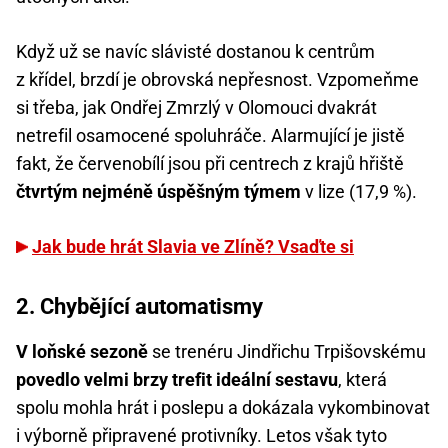
Když už se navíc slávisté dostanou k centrům
z křídel, brzdí je obrovská nepřesnost. Vzpomeňme
si třeba, jak Ondřej Zmrzlý v Olomouci dvakrát
netrefil osamocené spoluhráče. Alarmující je jistě
fakt, že červenobílí jsou při centrech z krajů hřiště
čtvrtým nejméně úspěšným týmem
v lize (17,9 %).
Jak bude hrát Slavia ve Zlíně? Vsaďte si
2. Chybějící automatismy
V loňské sezoně
se trenéru Jindřichu Trpišovskému
povedlo velmi brzy trefit ideální sestavu
, která
spolu mohla hrát i poslepu a dokázala vykombinovat
i výborně připravené protivníky. Letos však tyto