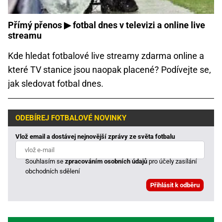
Přímý přenos ▶ fotbal dnes v televizi a online live
streamu
Kde hledat fotbalové live streamy zdarma online a
které TV stanice jsou naopak placené? Podívejte se,
jak sledovat fotbal dnes.
ODEBÍREJ FOTBALOVÉ NOVINKY
Vlož email a dostávej nejnovější zprávy ze světa fotbalu
Souhlasím se
zpracováním osobních údajů
pro účely zasílání
obchodních sdělení