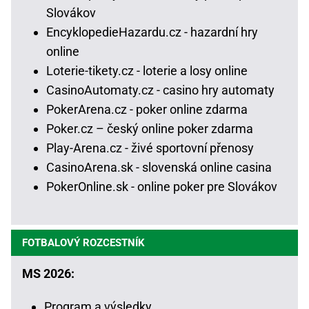
Slovákov
EncyklopedieHazardu.cz - hazardní hry
online
Loterie-tikety.cz - loterie a losy online
CasinoAutomaty.cz - casino hry automaty
PokerArena.cz - poker online zdarma
Poker.cz – český online poker zdarma
Play-Arena.cz - živé sportovní přenosy
CasinoArena.sk - slovenská online casina
PokerOnline.sk - online poker pre Slovákov
FOTBALOVÝ ROZCESTNÍK
MS 2026:
Program a výsledky