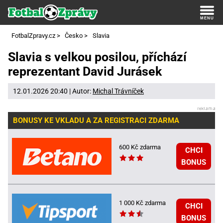
FotbalZpravy.cz
>
Česko
>
Slavia
Slavia s velkou posilou, příchází
reprezentant David Jurásek
12.01.2026 20:40 | Autor:
Michal Trávníček
BONUSY KE VKLADU A ZA REGISTRACI ZDARMA
600 Kč zdarma
CHCI
BONUS
1 000 Kč zdarma
CHCI
BONUS