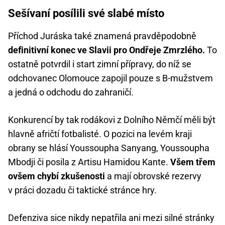
Sešívaní posílili své slabé místo
Příchod Juráska také znamená pravděpodobně
definitivní konec ve Slavii pro Ondřeje Zmrzlého.
To
ostatně potvrdil i start zimní přípravy, do níž se
odchovanec Olomouce zapojil pouze s B-mužstvem
a jedná o odchodu do zahraničí.
Konkurencí by tak rodákovi z Dolního Němčí měli být
hlavně afričtí fotbalisté. O pozici na levém kraji
obrany se hlásí Youssoupha Sanyang, Youssoupha
Mbodji či posila z Artisu Hamidou Kante.
Všem třem
ovšem chybí zkušenosti
a mají obrovské rezervy
v práci dozadu či taktické stránce hry.
Defenziva sice nikdy nepatřila ani mezi silné stránky