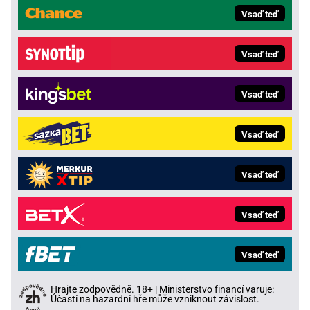
Vsaď teď
Vsaď teď
Vsaď teď
Vsaď teď
Vsaď teď
Vsaď teď
Vsaď teď
Hrajte zodpovědně. 18+ | Ministerstvo financí varuje:
Účastí na hazardní hře může vzniknout závislost.