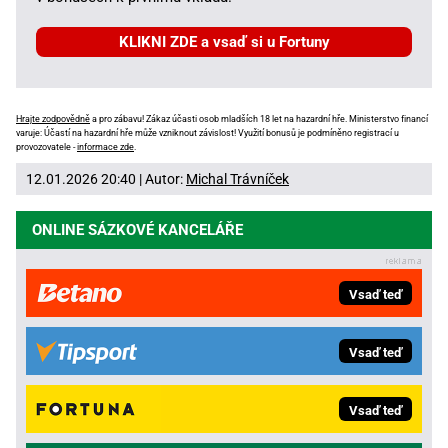
KLIKNI ZDE a vsaď si u Fortuny
Hrajte zodpovědně
a pro zábavu! Zákaz účasti osob mladších 18 let na hazardní hře. Ministerstvo financí
varuje: Účastí na hazardní hře může vzniknout závislost! Využití bonusů je podmíněno registrací u
provozovatele -
informace zde
.
12.01.2026 20:40 | Autor:
Michal Trávníček
ONLINE SÁZKOVÉ KANCELÁŘE
Vsaď teď
Vsaď teď
Vsaď teď