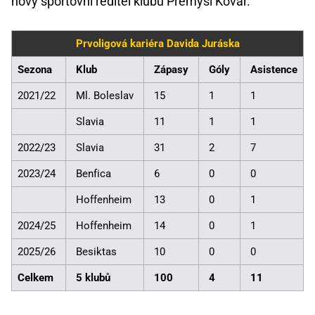
nový sportovní ředitel klubu Přemysl Kovář.
Prvoligová kariéra Davida Juráska
Sezona
Klub
Zápasy
Góly
Asistence
2021/22
Ml. Boleslav
15
1
1
Slavia
11
1
1
2022/23
Slavia
31
2
7
2023/24
Benfica
6
0
0
Hoffenheim
13
0
1
2024/25
Hoffenheim
14
0
1
2025/26
Besiktas
10
0
0
Celkem
5 klubů
100
4
11