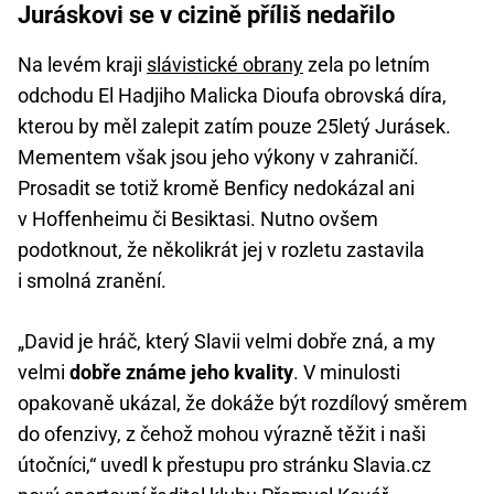
Juráskovi se v cizině příliš nedařilo
Na levém kraji
slávistické obrany
zela po letním
odchodu El Hadjiho Malicka Dioufa obrovská díra,
kterou by měl zalepit zatím pouze 25letý Jurásek.
Mementem však jsou jeho výkony v zahraničí.
Prosadit se totiž kromě Benficy nedokázal ani
v Hoffenheimu či Besiktasi. Nutno ovšem
podotknout, že několikrát jej v rozletu zastavila
i smolná zranění.
„David je hráč, který Slavii velmi dobře zná, a my
velmi
dobře známe jeho kvality
. V minulosti
opakovaně ukázal, že dokáže být rozdílový směrem
do ofenzivy, z čehož mohou výrazně těžit i naši
útočníci,“ uvedl k přestupu pro stránku Slavia.cz