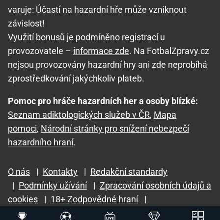
varuje: Účastí na hazardní hře může vzniknout
závislost!
Využití bonusů je podmíněno registrací u
provozovatele –
informace zde
. Na FotbalZpravy.cz
nejsou provozovány hazardní hry ani zde neprobíhá
zprostředkování jakýchkoliv plateb.
Pomoc pro hráče hazardních her a osoby blízké:
Seznam adiktologických služeb v ČR
,
Mapa
pomoci
,
Národní stránky pro snížení nebezpečí
hazardního hraní
.
O nás
|
Kontakty
|
Redakční standardy
|
Podmínky užívání
|
Zpracování osobních údajů a
cookies
|
18+ Zodpovědné hraní
|
GTO Solutions, s.r.o.