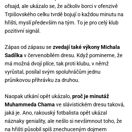
ofsajd, ale ukázalo se, že ačkoliv borci v ofenzivě
Trpišovského celku tvrdě bojují o každou minutu na
hřišti, myslí především na tým. To je pro celý klub
pozitivní signál.
Zápas od zápasu se
zvedají také výkony Michala
Sadílka
v červenobílém dresu. Když pomineme, že
má možná dvojí plíce, tak proti klubu, v němž
vyrůstal, posílal svým spoluhráčům jednu
průnikovou přihrávku za druhou.
Naopak utkání opět ukázalo,
proč je minutáž
Muhammeda Chama
ve slávistickém dresu taková,
jaká je. Ano, rakouský fotbalista opět ukázal
náznaky geniality, ale nešlo si nevšimnout toho, že
na hřišti působil spíš znechuceným dojmem