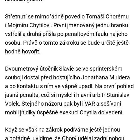
Střetnutí se mimořádně povedlo Tomáši Chorému
i Mojmíru Chytilovi. První jmenovaný jednu branku
vstřelil a druhá přišla po penaltovém faulu na jeho
osobu. Právě o tomto zákroku se bude určitě ještě
hodně hovořit.
Dvoumetrový útočník
Slavie
se ve sprinterském
souboji dostal před hostujícího Jonathana Muldera
a po kontaktu s ním ve vápně upadl. Na první pohled
jasná penalta, což si myslel i hlavní arbitr Stanislav
Volek. Stejného názoru pak byl i VAR a sešívaní
mohli jít díky úspěšné exekuci Chytila do vedení.
Když se však na zákrok podíváme ještě jednou
a pořádně, uvidíme, že Chorý udělal zadní nohou