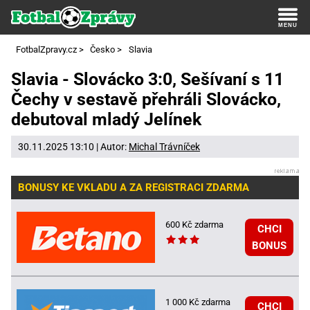
FotbalZpravy.cz
>
Česko
>
Slavia
Slavia - Slovácko 3:0, Sešívaní s 11
Čechy v sestavě přehráli Slovácko,
debutoval mladý Jelínek
30.11.2025 13:10 | Autor:
Michal Trávníček
BONUSY KE VKLADU A ZA REGISTRACI ZDARMA
600 Kč zdarma
CHCI
BONUS
1 000 Kč zdarma
CHCI