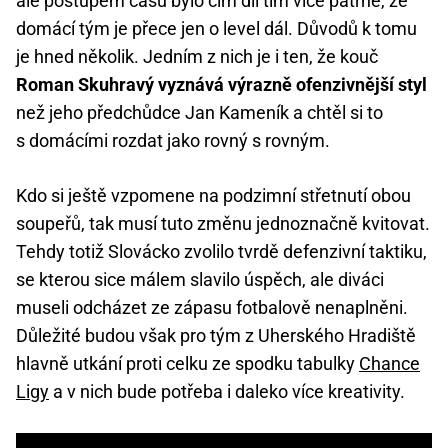
ale postupem času bylo čím díl tím více patrné, že
domácí tým je přece jen o level dál. Důvodů k tomu
je hned několik. Jedním z nich je i ten, že kouč
Roman Skuhravý vyznává výrazně ofenzivnější styl
než jeho předchůdce Jan Kameník a chtěl si to
s domácími rozdat jako rovný s rovným.
Kdo si ještě vzpomene na podzimní střetnutí obou
soupeřů, tak musí tuto změnu jednoznačně kvitovat.
Tehdy totiž Slovácko zvolilo tvrdě defenzivní taktiku,
se kterou sice málem slavilo úspěch, ale diváci
museli odcházet ze zápasu fotbalově nenaplněni.
Důležité budou však pro tým z Uherského Hradiště
hlavně utkání proti celku ze spodku tabulky
Chance
Ligy
a v nich bude potřeba i daleko více kreativity.