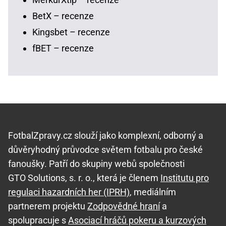
BetX – recenze
Kingsbet – recenze
fBET – recenze
FotbalZpravy.cz slouží jako komplexní, odborný a
důvěryhodný průvodce světem fotbalu pro české
fanoušky. Patří do skupiny webů společnosti
GTO Solutions, s. r. o., která je členem
Institutu pro
regulaci hazardních her (IPRH)
, mediálním
partnerem projektu
Zodpovědné hraní
a
spolupracuje s
Asociací hráčů pokeru a kurzových