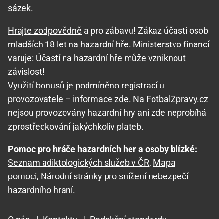
sázek
.
Hrajte zodpovědně
a pro zábavu! Zákaz účasti osob
mladších 18 let na hazardní hře. Ministerstvo financí
varuje: Účastí na hazardní hře může vzniknout
závislost!
Využití bonusů je podmíněno registrací u
provozovatele –
informace zde
. Na FotbalZpravy.cz
nejsou provozovány hazardní hry ani zde neprobíhá
zprostředkování jakýchkoliv plateb.
Pomoc pro hráče hazardních her a osoby blízké:
Seznam adiktologických služeb v ČR
,
Mapa
pomoci
,
Národní stránky pro snížení nebezpečí
hazardního hraní
.