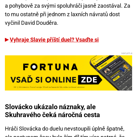
a pohybově za svými spoluhráči jasně zaostával. Za
to mu ostatně při jednom z laxních návratů dost
vyčinil David Douděra.
Vyhraje Slavie příští duel? Vsaďte si
Slovácko ukázalo náznaky, ale
Skuhravého čeká náročná cesta
Hráči Slovácka do duelu nevstoupili úplně špatně,