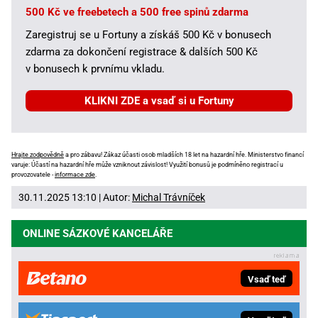
500 Kč ve freebetech a 500 free spinů zdarma
Zaregistruj se u Fortuny a získáš 500 Kč v bonusech
zdarma za dokončení registrace & dalších 500 Kč
v bonusech k prvnímu vkladu.
KLIKNI ZDE a vsaď si u Fortuny
Hrajte zodpovědně
a pro zábavu! Zákaz účasti osob mladších 18 let na hazardní hře. Ministerstvo financí
varuje: Účastí na hazardní hře může vzniknout závislost! Využití bonusů je podmíněno registrací u
provozovatele -
informace zde
.
30.11.2025 13:10 | Autor:
Michal Trávníček
ONLINE SÁZKOVÉ KANCELÁŘE
Vsaď teď