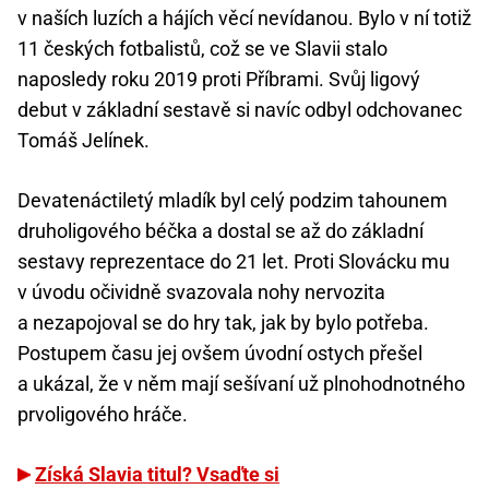
v naších luzích a hájích věcí nevídanou. Bylo v ní totiž
11 českých fotbalistů, což se ve Slavii stalo
naposledy roku 2019 proti Příbrami. Svůj ligový
debut v základní sestavě si navíc odbyl odchovanec
Tomáš Jelínek.
Devatenáctiletý mladík byl celý podzim tahounem
druholigového béčka a dostal se až do základní
sestavy reprezentace do 21 let. Proti Slovácku mu
v úvodu očividně svazovala nohy nervozita
a nezapojoval se do hry tak, jak by bylo potřeba.
Postupem času jej ovšem úvodní ostych přešel
a ukázal, že v něm mají sešívaní už plnohodnotného
prvoligového hráče.
Získá Slavia titul? Vsaďte si