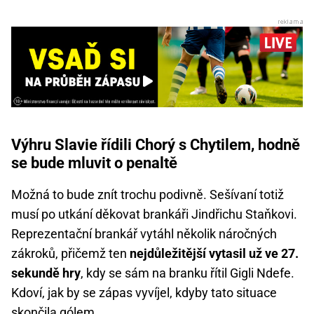
Výhru Slavie řídili Chorý s Chytilem, hodně
se bude mluvit o penaltě
Možná to bude znít trochu podivně. Sešívaní totiž
musí po utkání děkovat brankáři Jindřichu Staňkovi.
Reprezentační brankář vytáhl několik náročných
zákroků, přičemž ten
nejdůležitější vytasil už ve 27.
sekundě hry
, kdy se sám na branku řítil Gigli Ndefe.
Kdoví, jak by se zápas vyvíjel, kdyby tato situace
skončila gólem.