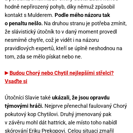
hodně nepřirozený pohyb, díky němuž způsobil
kontakt s Mulderem.
Podle mého názoru tak
o penaltu nešlo.
Na druhou stranu je potřeba zmínit,
že slávistický útočník to v daný moment provedl
nesmírně chytře, což je vidět i na názoru
pravidlových expertů, kteří se úplně neshodnou na
tom, zda se mělo pískat nebo ne.
Budou Chorý nebo Chytil nejlepšími střelci?
Vsaďte si
Útočníci Slavie také
ukázali, že jsou opravdu
týmovými hráči.
Nejprve přenechal faulovaný Chorý
pokutový kop Chytilovi. Druhý jmenovaný pak
v závěru mohl dát hattrick, ale místo toho nabídl
skórování Eriku Prekopovi. Celou situaci zmařil