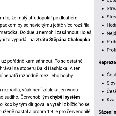
Copa
Stre
Stre
ším to, že malý středopolař po dlouhém
padkem by se navíc týmu ještě více rozšířila
Hodn
 marodka. Do duelu nemohli zasáhnout Holeš,
Nejd
ní to vypadá i na
ztrátu Štěpána Chaloupka
Prof
Prof
ě už pořádně kam sáhnout. To se ostatně
Repreze
ohrával na stoperu Daiki Hashioka. A ten
Česk
ní nepatří rozhodně mezi jeho hobby.
Slov
a rozpadla, však není zdaleka jen vinou
Česk
o sudího. Červenobílým
chyběl systém
Kval
, kdo by tým dirigoval a vytáhl z blížícího se
uženě nastal a prohra 1:4 je pro červenobílé
Sázení n