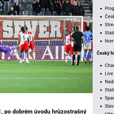
Prog
Čes
Stre
Stat
Nom
Český fo
Chan
Live
Nads
Stati
Spar
Slav
:1, po dobrém úvodu hrůzostrašný