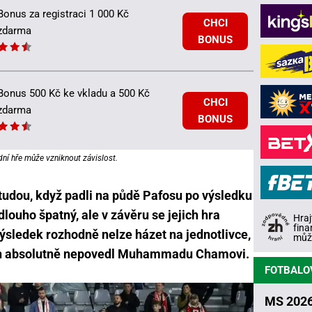
Bonus za registraci 1 000 Kč
CHCI
zdarma
BONUS
Bonus 500 Kč ke vkladu a 500 Kč
CHCI
zdarma
BONUS
dní hře může vzniknout závislost.
studou, když padli na půdě Pafosu po výsledku
dlouho špatný, ale v závěru se jejich hra
Hraj
fina
výsledek rozhodně nelze házet na jednotlivce,
může
ch absolutně nepovedl Muhammadu Chamovi.
FOTBALO
MS 2026