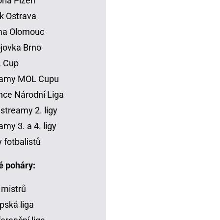
oria Plzeň
k Ostrava
ma Olomouc
jovka Brno
 Cup
eamy MOL Cupu
ce Národní Liga
 streamy 2. ligy
amy 3. a 4. ligy
y fotbalistů
é poháry:
 mistrů
pská liga