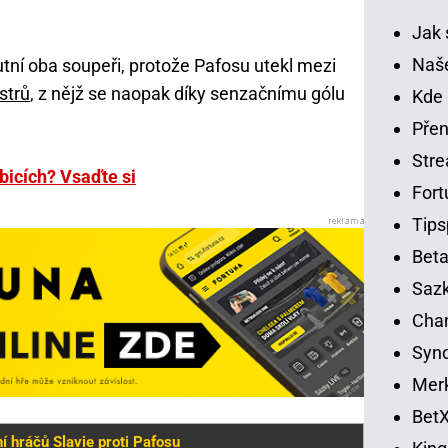
Jak 
Naše
í oba soupeři, protože Pafosu utekl mezi
strů
, z nějž se naopak díky senzačnímu gólu
Kde 
Přen
Str
bicích? Vsaďte si
Fort
Tips
Beta
Sazk
Cha
Syno
Merk
BetX
 hráčů Slavie proti Pafosu