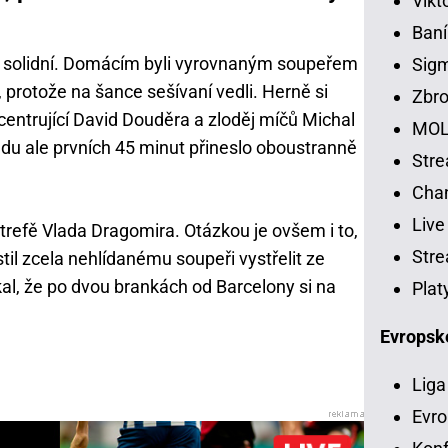
Vikt
Baní
ště solidní. Domácím byli vyrovnaným soupeřem
Sig
, protože na šance sešívaní vedli. Herně si
Zbro
centrující David Douděra a zloděj míčů Michal
MOL
edu ale prvních 45 minut přineslo oboustranně
Str
Chan
Live
trefě Vlada Dragomira. Otázkou je ovšem i to,
Stre
til zcela nehlídanému soupeři vystřelit ze
al, že po dvou brankách od Barcelony si na
Plat
Evropsk
Liga
Evro