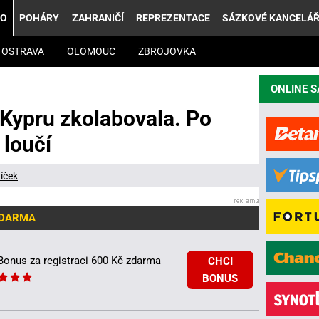
KO
POHÁRY
ZAHRANIČÍ
REPREZENTACE
SÁZKOVÉ KANCELÁ
OSTRAVA
OLOMOUC
ZBROJOVKA
ONLINE 
 Kypru zkolabovala. Po
 loučí
íček
ZDARMA
Bonus za registraci 600 Kč zdarma
CHCI
BONUS