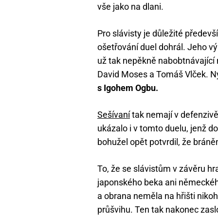
vše jako na dlani.
Pro slávisty je důležité předev
ošetřování duel dohrál. Jeho vý
už tak nepěkně nabobtnávající
David Moses a Tomáš Vlček. Ny
s Igohem Ogbu.
Sešívaní
tak nemají v defenziv
ukázalo i v tomto duelu, jenž d
bohužel opět potvrdil, že bráně
To, že se slávistům v závěru hr
japonského beka ani německéh
a obrana neměla na hřišti nikoho
průšvihu. Ten tak nakonec zaslo