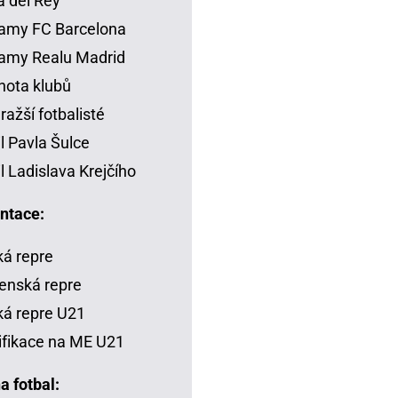
 del Rey
amy FC Barcelona
amy Realu Madrid
ota klubů
ražší fotbalisté
il Pavla Šulce
il Ladislava Krejčího
ntace:
á repre
enská repre
á repre U21
ifikace na ME U21
a fotbal: