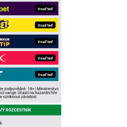
Vsaď teď
Vsaď teď
Vsaď teď
Vsaď teď
Vsaď teď
te zodpovědně. 18+ | Ministerstvo
ncí varuje: Účastí na hazardní hře
 vzniknout závislost.
VÝ ROZCESTNÍK
: