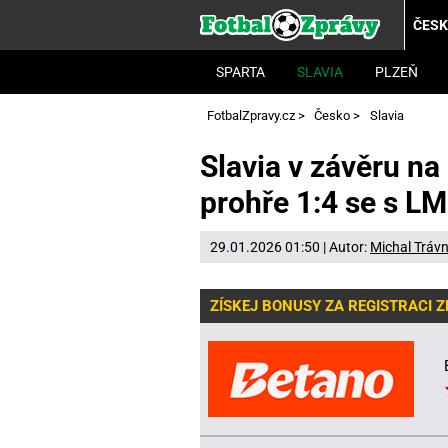
ČES
SPARTA
SLAVIA
PLZEŇ
FotbalZpravy.cz
>
Česko
>
Slavia
Slavia v závěru na
prohře 1:4 se s LM
29.01.2026 01:50 | Autor:
Michal Trávn
ZÍSKEJ BONUSY ZA REGISTRACI 