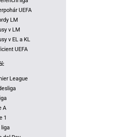
erenční liga
erpohár UEFA
ordy LM
usy v LM
sy v EL a KL
icient UEFA
í:
mier League
esliga
iga
e A
e 1
 liga