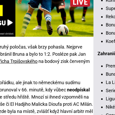
Konf
Sup
Rek
Bon
Bonu
Koef
 druhý poločas, však brzy pohasla. Nejprve
Zahranič
ánil Bruna a bylo to 1:2. Posléze pak Jan
řicha Trpišovského
na bodový zisk červeným
Pre
Bund
La L
pořádku, ale jinak to německému sudímu
orunoval v 66. minutě, kdy vůbec
neodpískal
Seri
e středu hřiště. Mnozí si ihned vzpomněli na
Ligu
e či El Hadjiho Malicka Dioufa proti AC Milán.
Niké
zde byla na místě, zvlášť když hlavní arbitr měl