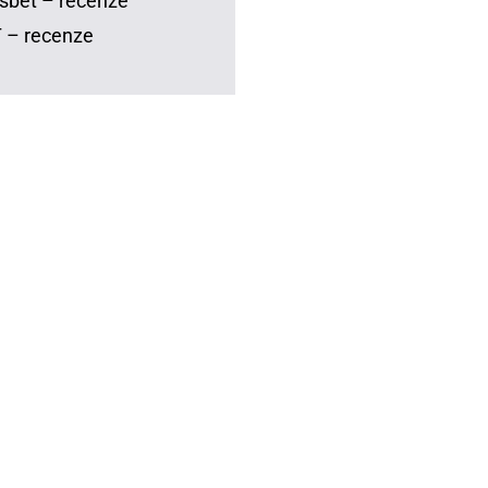
sbet – recenze
 – recenze