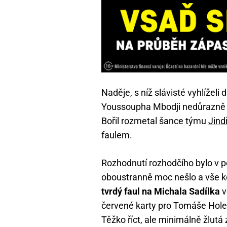
Naděje, s níž slávisté vyhlíželi
Youssoupha Mbodji nedůrazně br
Bořil rozmetal šance týmu
Jind
faulem.
Rozhodnutí rozhodčího bylo v 
oboustranně moc nešlo a vše k
tvrdý faul na Michala Sadílka
v
červené karty pro Tomáše Holeš
Těžko říct, ale minimálně žlutá 