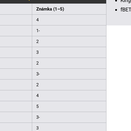
King
fBET
Známka (1–5)
4
1-
2
3
2
3-
2
4
5
3-
3