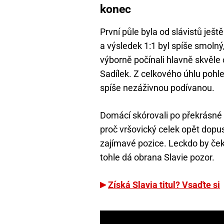
konec
První půle byla od slávistů je
a výsledek 1:1 byl spíše smolný
výborně počínali hlavně skvěle 
Sadílek. Z celkového úhlu pohl
spíše nezáživnou podívanou.
Domácí skórovali po překrásné 
proč vršovický celek opět dopus
zajímavé pozice. Leckdo by ček
tohle dá obrana Slavie pozor.
Získá Slavia titul? Vsaďte si