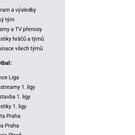
ram a výsledky
ký tým
amy a TV přenosy
istiky hráčů a týmů
inace všech týmů
tbal:
ce Liga
 streamy 1. ligy
tavba 1. ligy
stiky 1. ligy
ta Praha
ia Praha