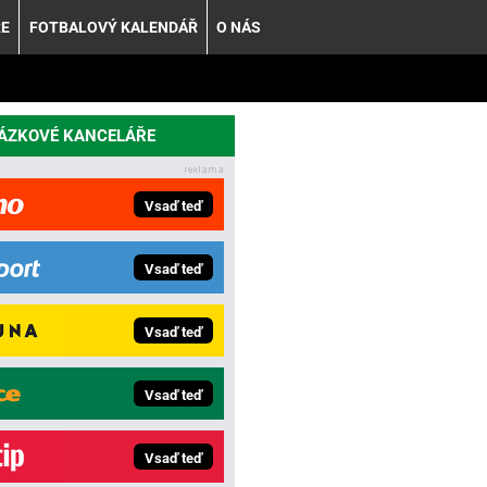
ŘE
FOTBALOVÝ KALENDÁŘ
O NÁS
SÁZKOVÉ KANCELÁŘE
Vsaď teď
Vsaď teď
Vsaď teď
Vsaď teď
Vsaď teď