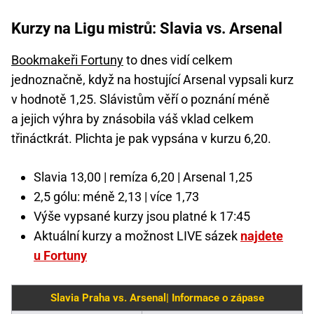
Kurzy na Ligu mistrů: Slavia vs. Arsenal
Bookmakeři Fortuny
to dnes vidí celkem
jednoznačně, když na hostující Arsenal vypsali kurz
v hodnotě 1,25. Slávistům věří o poznání méně
a jejich výhra by znásobila váš vklad celkem
třináctkrát. Plichta je pak vypsána v kurzu 6,20.
Slavia 13,00 | remíza 6,20 | Arsenal 1,25
2,5 gólu: méně 2,13 | více 1,73
Výše vypsané kurzy jsou platné k 17:45
Aktuální kurzy a možnost LIVE sázek
najdete
u Fortuny
Slavia Praha vs. Arsenal| Informace o zápase