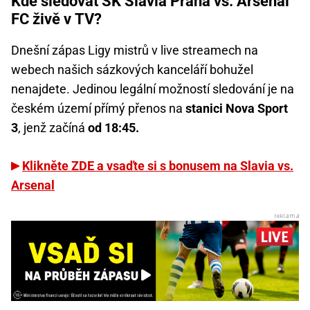
Kde sledovat SK Slavia Praha vs. Arsenal
FC živě v TV?
Dnešní zápas Ligy mistrů v live streamech na
webech našich sázkových kanceláří bohužel
nenajdete. Jedinou legální možností sledování je na
českém území přímý přenos na
stanici Nova Sport
3
, jenž začíná
od 18:45.
Klikněte ZDE a vsaďte si s bonusem na Slavia vs.
Arsenal