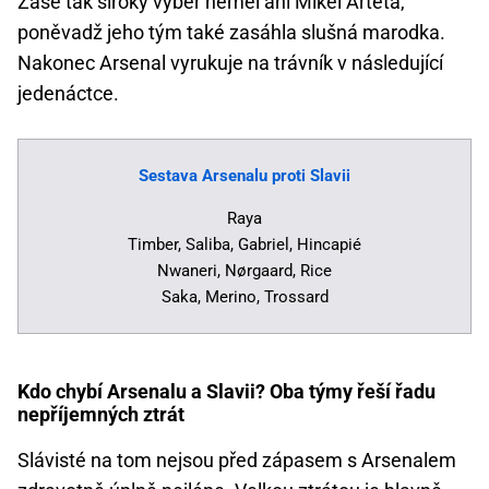
Zase tak široký výběr neměl ani Mikel Arteta,
poněvadž jeho tým také zasáhla slušná marodka.
Nakonec Arsenal vyrukuje na trávník v následující
jedenáctce.
Sestava Arsenalu proti Slavii
Raya
Timber, Saliba, Gabriel, Hincapié
Nwaneri, Nørgaard, Rice
Saka, Merino, Trossard
Kdo chybí Arsenalu a Slavii? Oba týmy řeší řadu
nepříjemných ztrát
Slávisté na tom nejsou před zápasem s Arsenalem