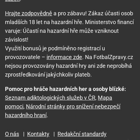
Hrajte zodpovědně
a pro zábavu! Zákaz účasti osob
mladších 18 let na hazardní hře. Ministerstvo financí
varuje: Účastí na hazardní hře může vzniknout
závislost!
Využití bonusů je podmíněno registrací u
provozovatele –
informace zde
. Na FotbalZpravy.cz
nejsou provozovány hazardní hry ani zde neprobíhá
zprostředkování jakýchkoliv plateb.
Pomoc pro hráče hazardních her a osoby blízké:
Seznam adiktologických služeb v ČR
,
Mapa
pomoci
,
Národní stránky pro snížení nebezpečí
hazardního hraní
.
O nás
|
Kontakty
|
Redakční standardy