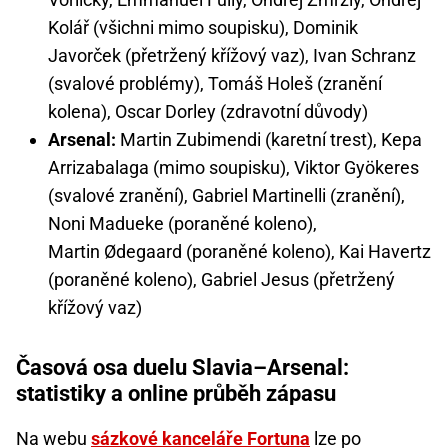
Kolář (všichni mimo soupisku), Dominik
Javorček (přetržený křížový vaz), Ivan Schranz
(svalové problémy), Tomáš Holeš (zranění
kolena), Oscar Dorley (zdravotní důvody)
Arsenal:
Martin Zubimendi (karetní trest), Kepa
Arrizabalaga (mimo soupisku), Viktor Gyökeres
(svalové zranění), Gabriel Martinelli (zranění),
Noni Madueke (poraněné koleno),
Martin Ødegaard (poraněné koleno), Kai Havertz
(poraněné koleno), Gabriel Jesus (přetržený
křížový vaz)
Časová osa duelu Slavia–Arsenal:
statistiky a online průběh zápasu
Na webu
sázkové kanceláře Fortuna
lze po