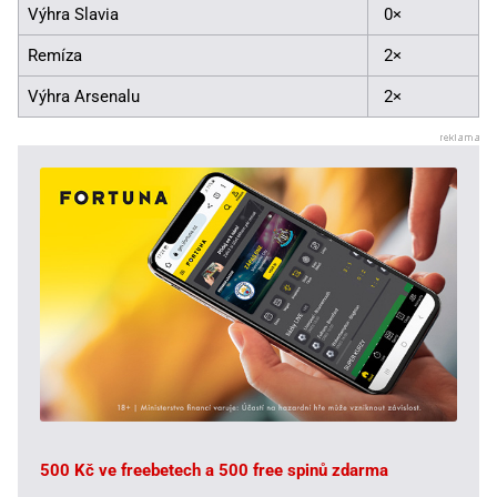
Výhra Slavia
0×
Remíza
2×
Výhra Arsenalu
2×
500 Kč ve freebetech a 500 free spinů zdarma