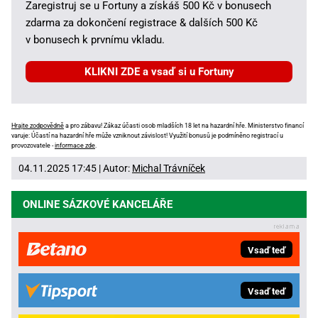
Zaregistruj se u Fortuny a získáš 500 Kč v bonusech
zdarma za dokončení registrace & dalších 500 Kč
v bonusech k prvnímu vkladu.
KLIKNI ZDE a vsaď si u Fortuny
Hrajte zodpovědně
a pro zábavu! Zákaz účasti osob mladších 18 let na hazardní hře. Ministerstvo financí
varuje: Účastí na hazardní hře může vzniknout závislost! Využití bonusů je podmíněno registrací u
provozovatele -
informace zde
.
04.11.2025 17:45 | Autor:
Michal Trávníček
ONLINE SÁZKOVÉ KANCELÁŘE
Vsaď teď
Vsaď teď