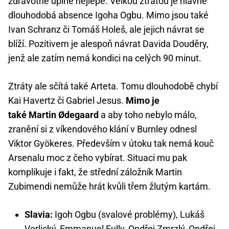
zdravotně úplně nejlépe. Velkou ztrátou je hlavně
dlouhodobá absence Igoha Ogbu. Mimo jsou také
Ivan Schranz či Tomáš Holeš, ale jejich návrat se
blíží. Pozitivem je alespoň návrat Davida Douděry,
jenž ale zatím nemá kondici na celých 90 minut.
Ztráty ale sčítá také Arteta. Tomu dlouhodobě chybí
Kai Havertz či Gabriel Jesus.
Mimo je
také Martin Ødegaard
a aby toho nebylo málo,
zranění si z víkendového klání v Burnley odnesl
Viktor Gyökeres. Především v útoku tak nemá kouč
Arsenalu moc z čeho vybírat. Situaci mu pak
komplikuje i fakt, že střední záložník Martin
Zubimendi nemůže hrát kvůli třem žlutým kartám.
Slavia:
Igoh Ogbu (svalové problémy), Lukáš
Vorlický, Emmanuel Fully, Ondřej Zmrzlý, Ondřej