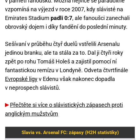
v paměti fanoušků. Možná nejvíce se paradoxně
vzpomíná na výjezd v roce 2007, kdy slávisté na
Emirates Stadium
padli 0:7
, ale fanoušci zanechali
obrovský dojem i díky fandění do poslední minuty.
Sešívaní v průběhu čtyř duelů vstřelili Arsenalu
jedinou branku, ale ta stála za to. Dal ji čtyři roky
zpět po rohu Tomáš Holeš a zajistil pomocí ní
fantastickou remízu v Londyně. Odveta čtvrtfinále
Evropské ligy
v Edenu však nakonec dopadla
v neprospech slávistů.
Přečtěte si více o slávistických zápasech proti
anglickým mužstvům
Slavia vs. Arsenal FC: zápasy (H2H statistiky)