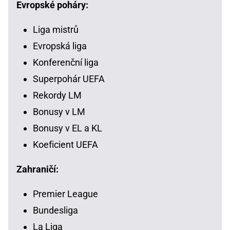
Evropské poháry:
Liga mistrů
Evropská liga
Konferenční liga
Superpohár UEFA
Rekordy LM
Bonusy v LM
Bonusy v EL a KL
Koeficient UEFA
Zahraničí:
Premier League
Bundesliga
La Liga