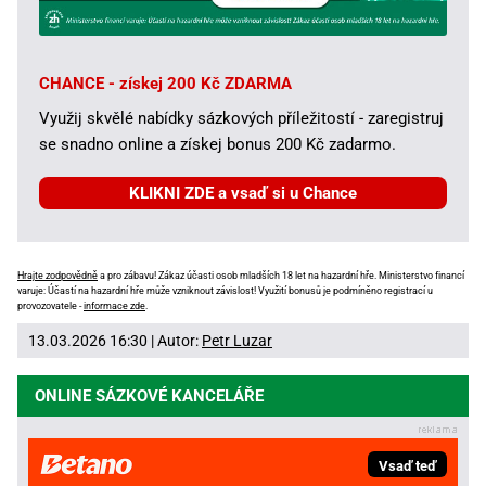
CHANCE - získej 200 Kč ZDARMA
Využij skvělé nabídky sázkových příležitostí - zaregistruj
se snadno online a získej bonus 200 Kč zadarmo.
KLIKNI ZDE a vsaď si u Chance
Hrajte zodpovědně
a pro zábavu! Zákaz účasti osob mladších 18 let na hazardní hře. Ministerstvo financí
varuje: Účastí na hazardní hře může vzniknout závislost! Využití bonusů je podmíněno registrací u
provozovatele -
informace zde
.
13.03.2026 16:30 | Autor:
Petr Luzar
ONLINE SÁZKOVÉ KANCELÁŘE
Vsaď teď