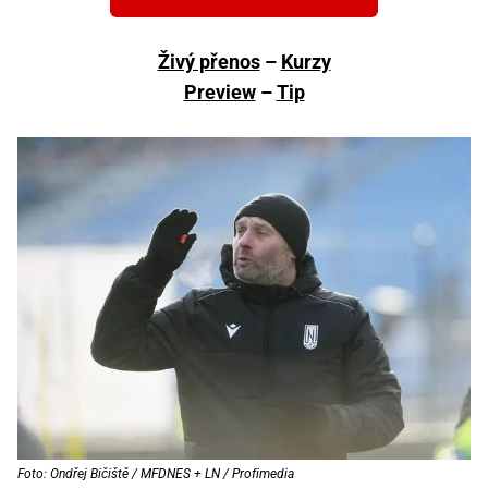
Živý přenos
–
Kurzy
Preview
–
Tip
Foto: Ondřej Bičiště / MFDNES + LN / Profimedia