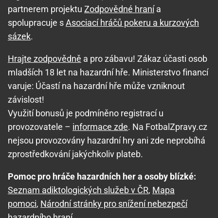
partnerem projektu
Zodpovědné hraní
a
spolupracuje s
Asociací hráčů pokeru a kurzových
sázek
.
Hrajte zodpovědně
a pro zábavu! Zákaz účasti osob
mladších 18 let na hazardní hře. Ministerstvo financí
varuje: Účastí na hazardní hře může vzniknout
závislost!
Využití bonusů je podmíněno registrací u
provozovatele –
informace zde
. Na FotbalZpravy.cz
nejsou provozovány hazardní hry ani zde neprobíhá
zprostředkování jakýchkoliv plateb.
Pomoc pro hráče hazardních her a osoby blízké:
Seznam adiktologických služeb v ČR
,
Mapa
pomoci
,
Národní stránky pro snížení nebezpečí
hazardního hraní
.