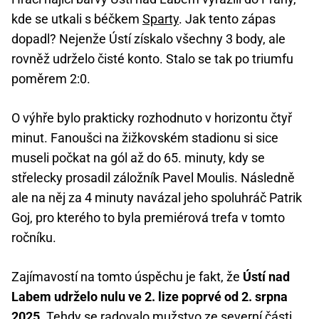
kde se utkali s béčkem
Sparty
. Jak tento zápas
dopadl? Nejenže Ústí získalo všechny 3 body, ale
rovněž udrželo čisté konto. Stalo se tak po triumfu
poměrem 2:0.
O výhře bylo prakticky rozhodnuto v horizontu čtyř
minut. Fanoušci na žižkovském stadionu si sice
museli počkat na gól až do 65. minuty, kdy se
střelecky prosadil záložník Pavel Moulis. Následně
ale na něj za 4 minuty navázal jeho spoluhráč Patrik
Goj, pro kterého to byla premiérová trefa v tomto
ročníku.
Zajímavostí na tomto úspěchu je fakt, že
Ústí nad
Labem udrželo nulu ve 2. lize poprvé od 2. srpna
2025
. Tehdy se radovalo mužstvo ze severní části