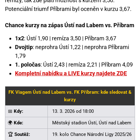
remízy, tak zde platí možnost s kurzem 3,50.
Potenciální triumf Příbrami byl oceněn v kurzu 3,67.
Chance kurzy na zápas Ústí nad Labem vs. Příbram
1x2
: Ústí 1,90 | remíza 3,50 | Příbram 3,67
Dvojtip
: neprohra Ústí 1,22 | neprohra Příbrami
1,79
1. poločas
: Ústí 2,43 | remíza 2,21 | Příbram 4,09
Kompletní nabídku a LIVE kurzy najdete ZDE
FK Viagem Ústí nad Labem vs. FK Příbram: kde sledovat &
kurzy
📅
Kdy:
13. 3. 2026 od 18:00
🌍
Kde:
Městský stadion Ústí, Ústí nad Labem
🏆
Soutěž:
19. kolo Chance Národní Ligy 2025/26