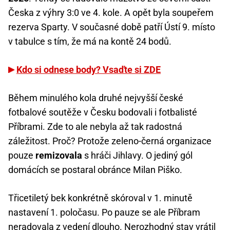
Česka z výhry 3:0 ve 4. kole. A opět byla soupeřem
rezerva Sparty. V současné době patří Ústí 9. místo
v tabulce s tím, že má na kontě 24 bodů.
Kdo si odnese body? Vsaďte si ZDE
Během minulého kola druhé nejvyšší české
fotbalové soutěže v Česku bodovali i fotbalisté
Příbrami. Zde to ale nebyla až tak radostná
záležitost. Proč? Protože zeleno-černá organizace
pouze
remizovala
s hráči Jihlavy. O jediný gól
domácích se postaral obránce Milan Piško.
Třicetiletý bek konkrétně skóroval v 1. minutě
nastavení 1. poločasu. Po pauze se ale Příbram
neradovala z vedení dlouho. Nerozhodný stav vrátil