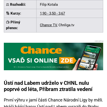
⚖️
Rozhodčí:
Filip Kotala
🔢
Kurzy:
1,90 - 3,50 - 3,67
📺
Přímý
Chance TV
, Chnliga.tv
přenos:
Ústí nad Labem udrželo v CHNL nulu
poprvé od léta, Příbram ztratila vedení
První výhru v jarní části Chance Národní Ligy by měli.
Hráči hájící barvy Ústí nad Labem vyrazili do Prahy,