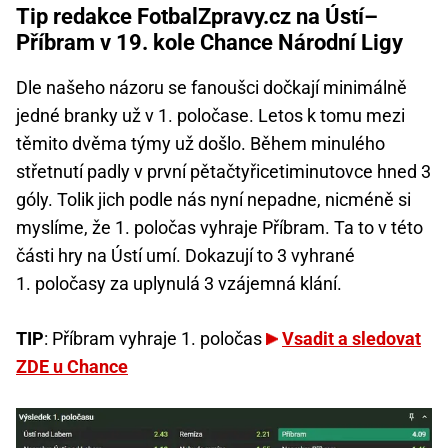
Tip redakce FotbalZpravy.cz na Ústí–
Příbram v 19. kole Chance Národní Ligy
Dle našeho názoru se fanoušci dočkají minimálně
jedné branky už v 1. poločase. Letos k tomu mezi
těmito dvěma týmy už došlo. Během minulého
střetnutí padly v první pětačtyřicetiminutovce hned 3
góly. Tolik jich podle nás nyní nepadne, nicméně si
myslíme, že 1. poločas vyhraje Příbram. Ta to v této
části hry na Ústí umí. Dokazují to 3 vyhrané
1. poločasy za uplynulá 3 vzájemná klání.
TIP
: Příbram vyhraje 1. poločas
Vsadit a sledovat
ZDE u Chance