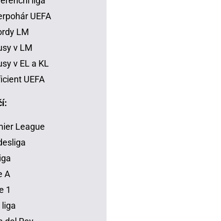
erenční liga
erpohár UEFA
ordy LM
usy v LM
sy v EL a KL
icient UEFA
í:
mier League
esliga
iga
e A
e 1
 liga