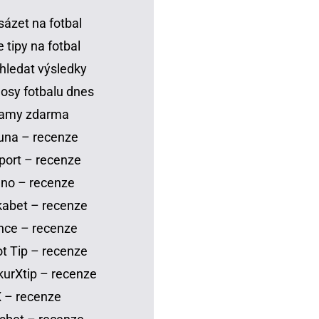
sázet na fotbal
 tipy na fotbal
hledat výsledky
osy fotbalu dnes
eamy zdarma
una – recenze
port – recenze
no – recenze
abet – recenze
nce – recenze
t Tip – recenze
urXtip – recenze
 – recenze