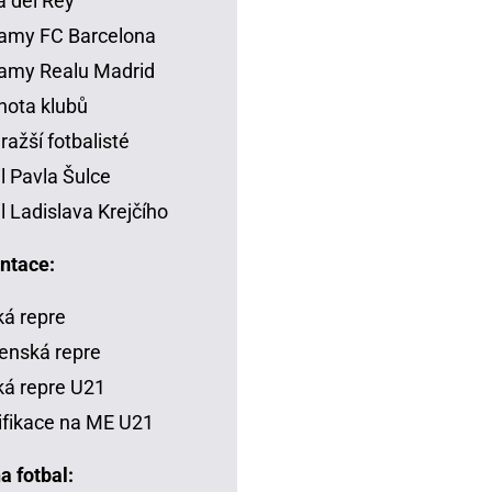
 del Rey
amy FC Barcelona
amy Realu Madrid
ota klubů
ražší fotbalisté
il Pavla Šulce
il Ladislava Krejčího
ntace:
á repre
enská repre
á repre U21
ifikace na ME U21
a fotbal: