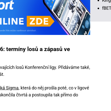
King
fBET
6: termíny losů a zápasů ve
ajících losů Konferenční ligy. Přidáváme také,
át.
ká Sigma
, která do něj prošla poté, co v ligové
skončila čtvrtá a postoupila tak přímo do