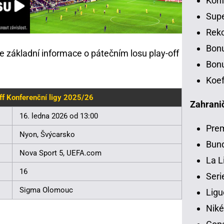
Konf
Sup
Rek
Bon
e základní informace o pátečním losu play-off
Bonu
Koef
ff Konferenční ligy 2025/26
Zahranič
16. ledna 2026 od 13:00
Pre
Nyon, Švýcarsko
Bund
Nova Sport 5, UEFA.com
La L
16
Seri
Sigma Olomouc
Ligu
Niké