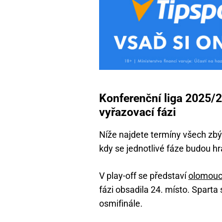
Konferenční liga 2025/2
vyřazovací fázi
Níže najdete termíny všech zbýv
kdy se jednotlivé fáze budou hr
V play-off se představí
olomouc
fázi obsadila 24. místo. Sparta 
osmifinále.