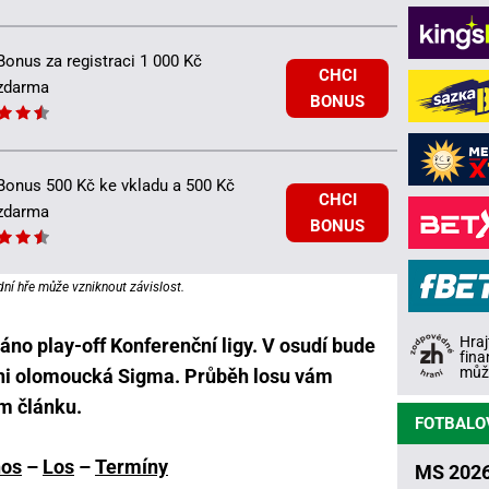
Bonus za registraci 1 000 Kč
CHCI
zdarma
BONUS
Bonus 500 Kč ke vkladu a 500 Kč
CHCI
zdarma
BONUS
dní hře může vzniknout závislost.
Hraj
no play-off Konferenční ligy. V osudí bude
fina
může
ani olomoucká Sigma. Průběh losu vám
m článku.
FOTBALO
nos
–
Los
–
Termíny
MS 2026