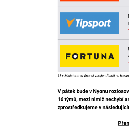
18+ Ministerstvo financí varuje: Účastí na hazar
V pátek bude v Nyonu rozlosová
16 týmů, mezi nimiž nechybí 
zprostředkujeme v následující
Pře