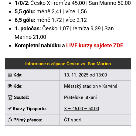
1/0/2
: Česko X | remíza 45,00 | San Marino 50,00
5,5 gólu:
méně 2,41 | více 1,56
6,5 gólu:
méně 1,72 | více 2,12
1. poločas:
Česko 1,07 | remíza 9,39 | San
Marino 21,00
Kompletní nabídku a
LIVE kurzy najdete ZDE
Informace o zápase Česko vs. San Marino
📅
Kdy:
13. 11. 2025 od 18:00
🌍
Kde:
Městský stadion v Karviné
🏆
Soutěž:
Přátelské utkání
✅ Kurzy Tipsportu:
X – 45,00 – 50,00
📺
Přímý přenos:
ČT sport