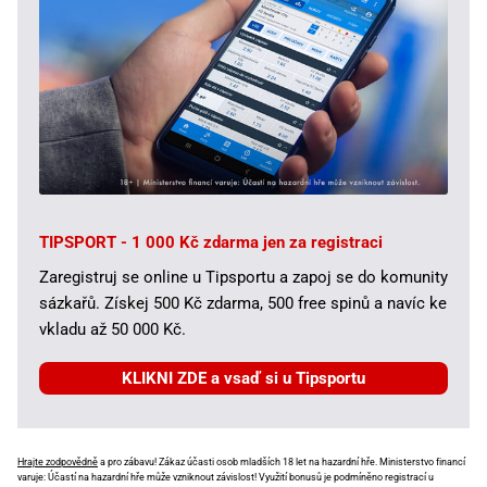
TIPSPORT - 1 000 Kč zdarma jen za registraci
Zaregistruj se online u Tipsportu a zapoj se do komunity
sázkařů. Získej 500 Kč zdarma, 500 free spinů a navíc ke
vkladu až 50 000 Kč.
KLIKNI ZDE a vsaď si u Tipsportu
Hrajte zodpovědně
a pro zábavu! Zákaz účasti osob mladších 18 let na hazardní hře. Ministerstvo financí
varuje: Účastí na hazardní hře může vzniknout závislost! Využití bonusů je podmíněno registrací u