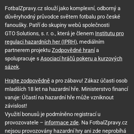
FotbalZpravy.cz slouží jako komplexní, odborný a
důvěryhodný průvodce světem fotbalu pro české
fanoušky. Patří do skupiny webů společnosti
GTO Solutions, s. r. o., která je členem
Institutu pro
regulaci hazardních her (IPRH)
, mediálním
partnerem projektu
Zodpovědné hraní
a
spolupracuje s
Asociací hráčů pokeru a kurzových
sázek
.
Hrajte zodpovědně
a pro zábavu! Zákaz účasti osob
mladších 18 let na hazardní hře. Ministerstvo financí
varuje: Účastí na hazardní hře může vzniknout
závislost!
Využití bonusů je podmíněno registrací u
provozovatele –
informace zde
. Na FotbalZpravy.cz
nejsou provozovány hazardní hry ani zde neprobíhá