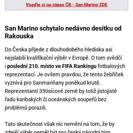
Vsaďte si na zápas ČR - San Marino ZDE
San Marino schytalo nedávno desítku od
Rakouska
Do Česka přijede z dlouhodobého hlediska asi
nejslabší kvalifikační výběr v Evropě. O tom svědčí
i
poslední 210. místo ve FIFA Rankingu
fotbalových
reprezentací. Je ovšem pravdou, že tento žebříček
vyznívá pro Sanmariňany poněkud krutě.
Reprezentanti 35tisícové země by totiž jistojistě
řadu karibských či oceánských soupeřů bez
problémů porazili.
Tato skutečnost však nic nemění na tom, že by
zdejší výběr neměl být pro český národní tým