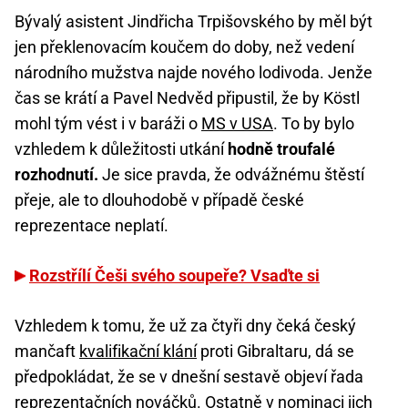
Bývalý asistent Jindřicha Trpišovského by měl být
jen překlenovacím koučem do doby, než vedení
národního mužstva najde nového lodivoda. Jenže
čas se krátí a Pavel Nedvěd připustil, že by Köstl
mohl tým vést i v baráži o
MS v USA
. To by bylo
vzhledem k důležitosti utkání
hodně troufalé
rozhodnutí.
Je sice pravda, že odvážnému štěstí
přeje, ale to dlouhodobě v případě české
reprezentace neplatí.
Rozstřílí Češi svého soupeře? Vsaďte si
Vzhledem k tomu, že už za čtyři dny čeká český
mančaft
kvalifikační klání
proti Gibraltaru, dá se
předpokládat, že se v dnešní sestavě objeví řada
reprezentačních nováčků. Ostatně v nominaci jich