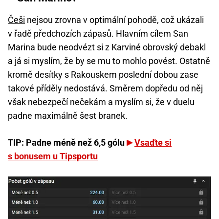
Češi
nejsou zrovna v optimální pohodě, což ukázali
v řadě předchozích zápasů. Hlavním cílem San
Marina bude neodvézt si z Karviné obrovský debakl
a já si myslím, že by se mu to mohlo povést. Ostatně
kromě desítky s Rakouskem poslední dobou zase
takové příděly nedostává. Směrem dopředu od něj
však nebezpečí nečekám a myslím si, že v duelu
padne maximálně šest branek.
TIP: Padne méně než 6,5 gólu
Vsaďte si
s bonusem u Tipsportu