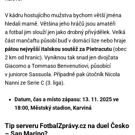
V kádru hostujícího mužstva bychom větší jména
hledali marně. Většina jeho hráčů jsou amatéři
a fotbal jim slouží jen jako drobný přivýdělek. Velká
část mančaftu působí buď v domácí lize nebo hraje
pátou nejvyšší italskou soutěž za Pietracutu
(obec
2 km od hranic). Vyniknou tak snad jen dvojčata
Giacomo a Tommaso Benvenutiovi, působící
v juniorce Sassuola. Případně pak útočník Nicola
Nanni ze Serie C (3. liga).
Datum, čas a místo zápasu: 13. 11. 2025 ve
18:00, Městský stadion, Karviná
Tip serveru FotbalZprávy.cz na duel Česko
– San Marino?