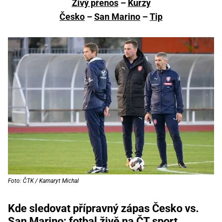
Živý přenos
–
Kurzy
Česko
–
San Marino
–
Tip
Foto: ČTK / Kamaryt Michal
Kde sledovat přípravný zápas Česko vs.
San Marino: fotbal živě na ČT sport