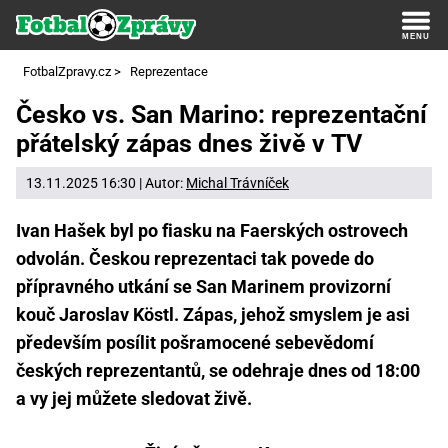
FotbalZpravy.cz
>
Reprezentace
Česko vs. San Marino: reprezentační
přátelský zápas dnes živě v TV
13.11.2025 16:30 | Autor:
Michal Trávníček
Ivan Hašek byl po fiasku na Faerských ostrovech
odvolán. Českou reprezentaci tak povede do
přípravného utkání se San Marinem provizorní
kouč Jaroslav Köstl. Zápas, jehož smyslem je asi
především posílit pošramocené sebevědomí
českých reprezentantů, se odehraje dnes od 18:00
a vy jej můžete sledovat živě.