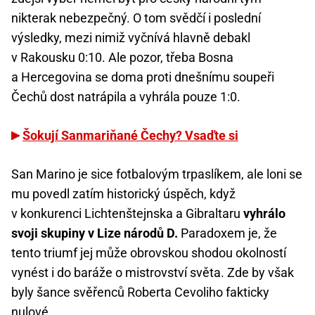
nikterak nebezpečný. O tom svědčí i poslední
výsledky, mezi nimiž vyčnívá hlavně debakl
v Rakousku 0:10. Ale pozor, třeba Bosna
a Hercegovina se doma proti dnešnímu soupeři
Čechů dost natrápila a vyhrála pouze 1:0.
Šokují Sanmariňané Čechy? Vsaďte si
San Marino je sice fotbalovým trpaslíkem, ale loni se
mu povedl zatím historický úspěch, když
v konkurenci Lichtenštejnska a Gibraltaru
vyhrálo
svoji skupiny v Lize národů D.
Paradoxem je, že
tento triumf jej může obrovskou shodou okolností
vynést i do baráže o mistrovství světa. Zde by však
byly šance svěřenců Roberta Cevoliho fakticky
nulové.