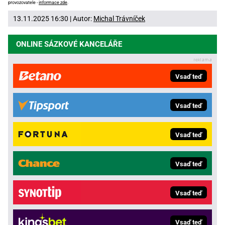
provozovatele -
informace zde
.
13.11.2025 16:30 | Autor:
Michal Trávníček
ONLINE SÁZKOVÉ KANCELÁŘE
Vsaď teď
Vsaď teď
Vsaď teď
Vsaď teď
Vsaď teď
Vsaď teď