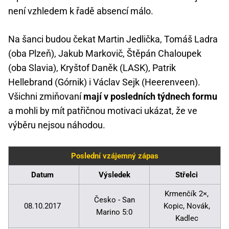
není vzhledem k řadě absencí málo.
Na šanci budou čekat Martin Jedlička, Tomáš Ladra
(oba Plzeň), Jakub Markovič, Štěpán Chaloupek
(oba Slavia), Kryštof Daněk (LASK), Patrik
Hellebrand (Górnik) i Václav Sejk (Heerenveen).
Všichni zmiňovaní
mají v posledních týdnech formu
a mohli by mít patřičnou motivaci ukázat, že ve
výběru nejsou náhodou.
Poslední vzájemný zápas
Datum
Výsledek
Střelci
Krmenčík 2×,
Česko - San
08.10.2017
Kopic, Novák,
Marino 5:0
Kadlec