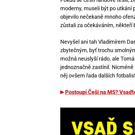
moderny, museli být po utkání 
objevilo nečekaně mnoho ofenzi
zůstali za očekáváním, někteří bo
Nevyšel ani tah Vladimírem Dar
zbytečným, byť trochu smolný
možná neuslyší rádo, ale Tom
jednoznačně zastínil. Nicméně i
něj ovšem řada dalších fotbalis
Postoupí Češi na MS? Vsaďt