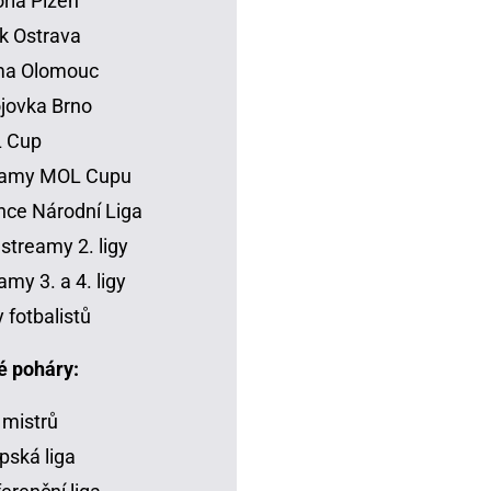
oria Plzeň
k Ostrava
ma Olomouc
jovka Brno
 Cup
eamy MOL Cupu
ce Národní Liga
 streamy 2. ligy
amy 3. a 4. ligy
y fotbalistů
é poháry:
 mistrů
pská liga