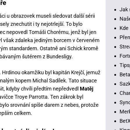
ře
Jak 
ci u obrazovek museli sledovat další sérii
Naše
y znechutit i ty nejotrlejší. To bylo
Kde 
bec nepovedl Tomáši Chorému, jenž byl jen
Přen
yl však zdaleka jediným borcem v červeném
Str
 svým standardem. Ostatně ani Schick kromě
Fort
obávaným šutérem z Bundesligy.
Tips
. Hrdinou okamžiku byl kapitán Krejčí, jemuž
Beta
onalým kopem Michal Sadílek. Tato situace
Sazk
t, kdyby chvíli předtím nepředvedl
Matěj
Cha
avičce Troye Parrotta. Ten zákrok byl
Syno
bylo srovnání spíše darem z nebes, protože
Merk
lepším celkem.
BetX