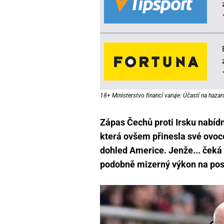
18+ Ministerstvo financí varuje: Účastí na hazar
Zápas Čechů proti Irsku nabíd
která ovšem přinesla své ovoc
dohled Americe. Jenže... čeká
podobně mizerný výkon na post