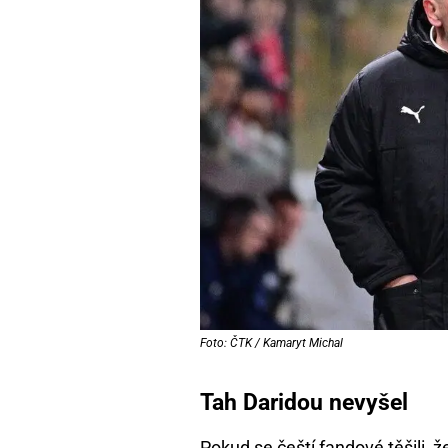
Foto: ČTK / Kamaryt Michal
Tah Daridou nevyšel
Pokud se čeští fandové těšili,