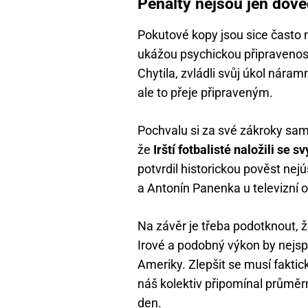
Penalty nejsou jen dove
Pokutové kopy jsou sice často n
ukážou psychickou připravenost
Chytila, zvládli svůj úkol náram
ale to přeje připraveným.
Pochvalu si za své zákroky samo
že
Irští fotbalisté naložili se
potvrdil historickou pověst ne
a Antonín Panenka u televizní
Na závěr je třeba podotknout, 
Irové a podobný výkon by nejs
Ameriky. Zlepšit se musí fakti
náš kolektiv připomínal průměrn
den.