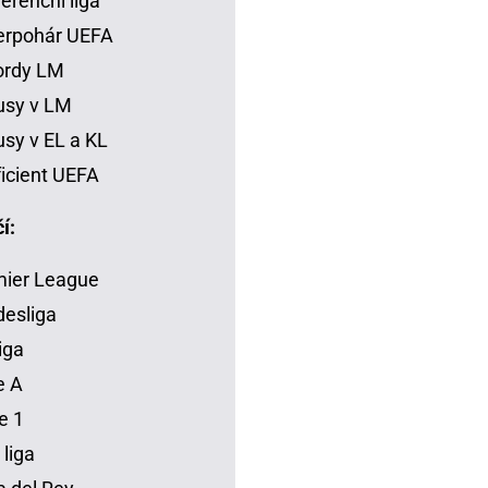
erenční liga
erpohár UEFA
ordy LM
usy v LM
sy v EL a KL
icient UEFA
í:
mier League
esliga
iga
e A
e 1
 liga