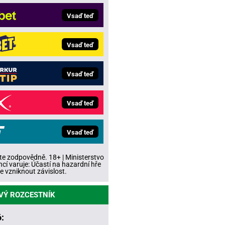
Vsaď teď
Vsaď teď
Vsaď teď
Vsaď teď
Vsaď teď
te zodpovědně. 18+ | Ministerstvo
ncí varuje: Účastí na hazardní hře
 vzniknout závislost.
VÝ ROZCESTNÍK
: