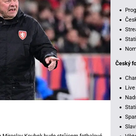
Prog
Čes
Stre
Stat
Nom
Český fo
Chan
Live
Nads
Stati
Spar
Slav
 že Miroslav Koubek bude strůjcem fotbalové