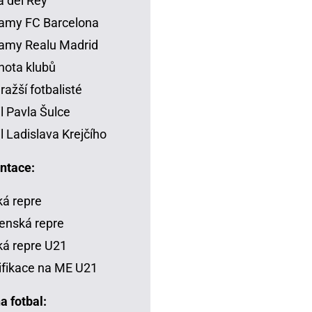
 del Rey
amy FC Barcelona
amy Realu Madrid
ota klubů
ražší fotbalisté
il Pavla Šulce
il Ladislava Krejčího
ntace:
á repre
enská repre
á repre U21
ifikace na ME U21
a fotbal: