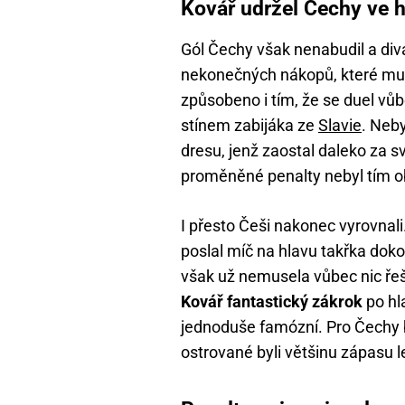
Kovář udržel Čechy ve h
Gól Čechy však nenabudil a divá
nekonečných nákopů, které musel
způsobeno i tím, že se duel vů
stínem zabijáka ze
Slavie
. Neb
dresu, jenž zaostal daleko za
proměněné penalty nebyl tím 
I přesto Češi nakonec vyrovnali
poslal míč na hlavu takřka dok
však už nemusela vůbec nic řeši
Kovář fantastický zákrok
po hl
jednoduše famózní. Pro Čechy 
ostrované byli většinu zápasu 