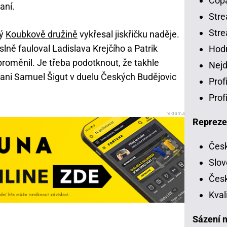
Copa
aní.
Stre
Stre
rý
Koubkově družině
vykřesal jiskřičku naděje.
ně fauloval Ladislava Krejčího a Patrik
Hodn
proměnil. Je třeba podotknout, že takhle
Nejd
 ani Samuel Šigut v duelu Českých Budějovic
Prof
Prof
Repreze
Česk
Slov
Česk
Kval
Sázení n