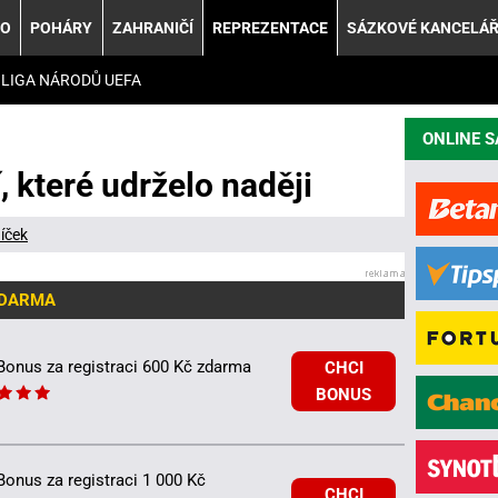
KO
POHÁRY
ZAHRANIČÍ
REPREZENTACE
SÁZKOVÉ KANCELÁ
LIGA NÁRODŮ UEFA
ONLINE 
 které udrželo naději
íček
ZDARMA
Bonus za registraci 600 Kč zdarma
CHCI
BONUS
Bonus za registraci 1 000 Kč
CHCI