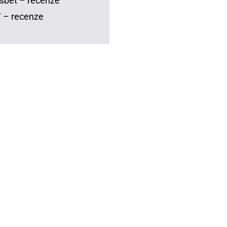
sbet – recenze
 – recenze