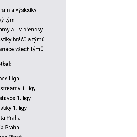
ram a výsledky
ký tým
amy a TV přenosy
istiky hráčů a týmů
inace všech týmů
tbal:
ce Liga
 streamy 1. ligy
tavba 1. ligy
stiky 1. ligy
ta Praha
ia Praha