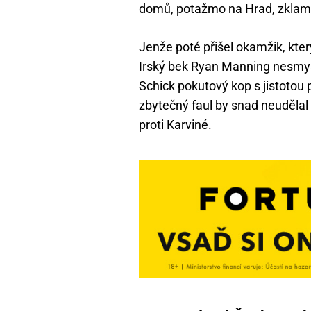
domů, potažmo na Hrad, zklam
Jenže poté přišel okamžik, kte
Irský bek Ryan Manning nesmysl
Schick pokutový kop s jistotou 
zbytečný faul by snad neudělal
proti Karviné.