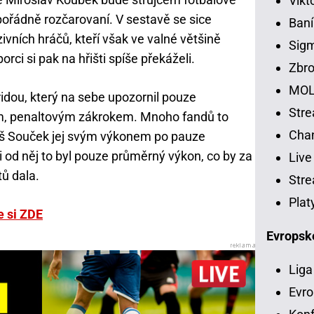
Vikt
pořádně rozčarovaní. V sestavě se sice
Baní
vních hráčů, kteří však ve valné většině
Sig
rci si pak na hřišti spíše překáželi.
Zbro
MOL
idou, který na sebe upozornil pouze
Str
m, penaltovým zákrokem. Mnoho fandů to
Chan
áš Souček jej svým výkonem po pauze
 od něj to byl pouze průměrný výkon, co by za
Live
tů dala.
Stre
Plat
e si ZDE
Evropsk
Liga
Evro