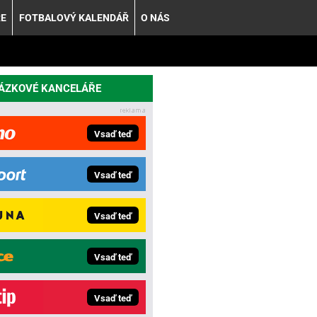
ŘE
FOTBALOVÝ KALENDÁŘ
O NÁS
SÁZKOVÉ KANCELÁŘE
Vsaď teď
Vsaď teď
Vsaď teď
Vsaď teď
Vsaď teď