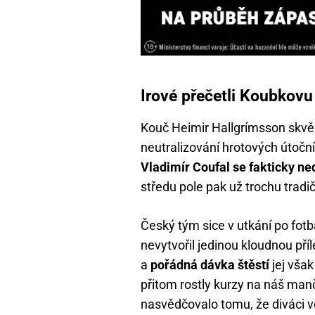
Irové přečetli Koubkovu
Kouč Heimir Hallgrímsson skvěl
neutralizování hrotových útočník
Vladimír Coufal se fakticky ne
středu pole pak už trochu tradič
Český tým sice v utkání po fotb
nevytvořil jedinou kloudnou pří
a
pořádná dávka štěstí
jej vša
přitom rostly kurzy na náš manča
nasvědčovalo tomu, že diváci 