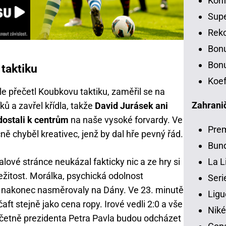
Konf
Sup
Rek
Bon
Bonu
 taktiku
Koef
e přečetl Koubkovu taktiku, zaměřil se na
Zahranič
ů a zavřel křídla, takže
David Jurásek ani
dostali k centrům
na naše vysoké forvardy. Ve
Pre
ně chyběl kreativec, jenž by dal hře pevný řád.
Bund
alové stránce neukázal fakticky nic a ze hry si
La L
ležitost. Morálka, psychická odolnost
Seri
k nakonec nasměrovaly na Dány. Ve 23. minutě
Ligu
ft stejně jako cena ropy. Irové vedli 2:0 a vše
Niké
včetně prezidenta Petra Pavla budou odcházet