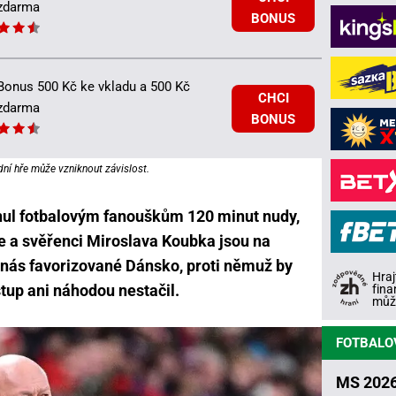
zdarma
BONUS
Bonus 500 Kč ke vkladu a 500 Kč
CHCI
zdarma
BONUS
dní hře může vzniknout závislost.
nul fotbalovým fanouškům 120 minut nudy,
e a svěřenci Miroslava Koubka jsou na
 nás favorizované Dánsko, proti němuž by
Hraj
up ani náhodou nestačil.
fina
může
FOTBALO
MS 2026