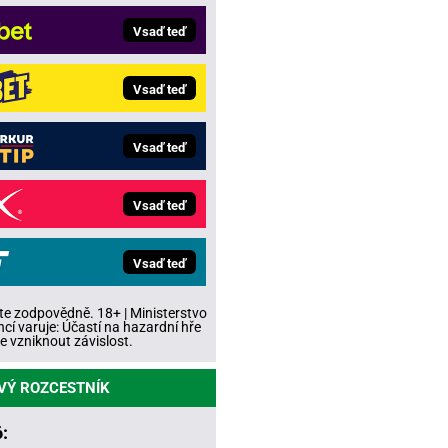
Vsaď teď
Vsaď teď
Vsaď teď
Vsaď teď
Vsaď teď
te zodpovědně. 18+ | Ministerstvo
ncí varuje: Účastí na hazardní hře
 vzniknout závislost.
VÝ ROZCESTNÍK
: