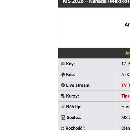
MS 2026 – Kanada+Mexiko+
An
An
📅
Kdy:
17. 
🌍
Kde:
AT&T
🔴
Live stream:
TV T
🔢
Kurzy:
Tips
💡
Náš tip:
Harr
🏆
Soutěž:
MS 2
⚖️
Rozhodčí:
Clém