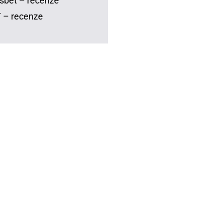
sbet – recenze
 – recenze