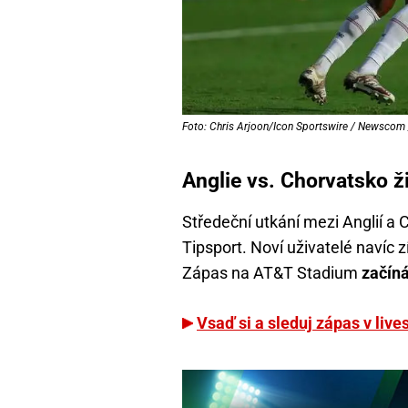
Foto: Chris Arjoon/Icon Sportswire / Newscom 
Anglie vs. Chorvatsko živ
Středeční utkání mezi Anglií 
Tipsport. Noví uživatelé navíc 
Zápas na AT&T Stadium
začíná
Vsaď si a sleduj zápas v liv