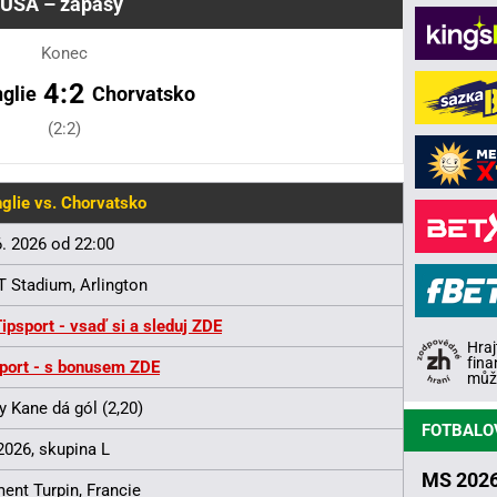
USA – zápasy
Konec
4:2
glie
Chorvatsko
(2:2)
glie vs. Chorvatsko
6. 2026 od 22:00
 Stadium, Arlington
ipsport - vsaď si a sleduj ZDE
Hraj
fina
port - s bonusem ZDE
může
y Kane dá gól (2,20)
FOTBALO
026, skupina L
MS 2026
ent Turpin, Francie