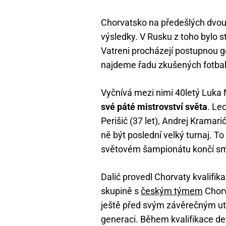
Chorvatsko na předešlých dvou
výsledky. V Rusku z toho bylo st
Vatreni procházejí postupnou g
najdeme řadu zkušených fotbal
Vyčnívá mezi nimi 40letý Luka
své páté mistrovství světa
. Le
Perišić (37 let), Andrej Kramar
ně být poslední velký turnaj. To
světovém šampionátu končí sm
Dalić provedl Chorvaty kvalifikac
skupině s
českým týmem
Chorv
ještě před svým závěrečným utk
generaci. Během kvalifikace de