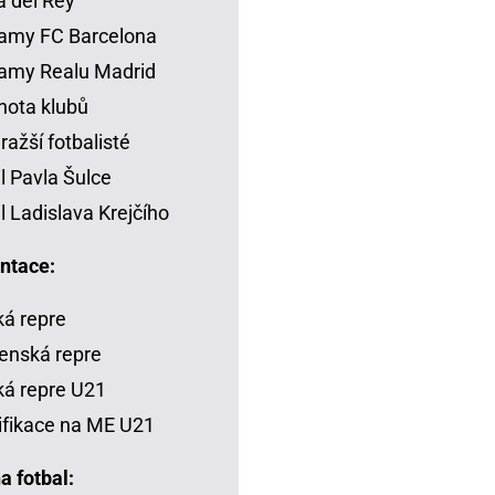
 del Rey
amy FC Barcelona
amy Realu Madrid
ota klubů
ražší fotbalisté
il Pavla Šulce
il Ladislava Krejčího
ntace:
á repre
enská repre
á repre U21
ifikace na ME U21
a fotbal: