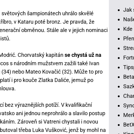
Jak 
 světových šampionátech uhrálo skvělé
Naše
říbro, v Kataru poté bronz. Je pravda, že
Kde 
enerační obměnou. Stále ale v jejich nominaci
Přen
istů.
Str
 Modrić. Chorvatský kapitán
se chystá už na
Fort
ccos s národním mužstvem zažili také Ivan
Tips
ić (34) nebo Mateo Kovačić (32). Může to pro
Beta
 platí i pro kouče Zlatka Daliće, jemuž po
Sazk
louva.
Cha
í bez výraznějších potíží. V kvalifikační
Syno
atsko ani jednou neprohrálo a slavilo postup
Merk
áním. Zároveň si Vatreni chystali i novou
BetX
butoval třeba Luka Vušković, jenž by mohl na