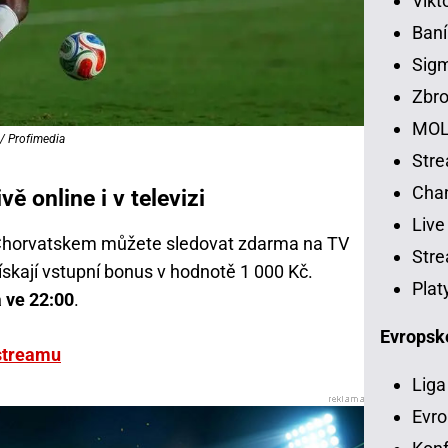
Vikt
Baní
Sig
Zbro
MOL
/ Profimedia
Str
Chan
ě online i v televizi
Live
a Chorvatskem můžete sledovat zdarma na TV
Stre
získají vstupní bonus v hodnotě 1 000 Kč.
Plat
 ve 22:00
.
Evropsk
estreamu
Liga
Evro