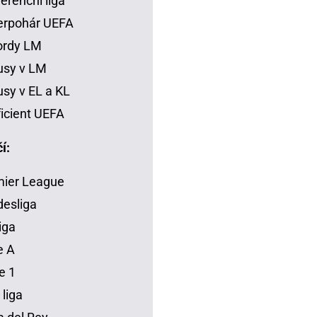
erenční liga
erpohár UEFA
ordy LM
usy v LM
sy v EL a KL
icient UEFA
í:
mier League
esliga
iga
e A
e 1
 liga