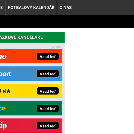
ŘE
FOTBALOVÝ KALENDÁŘ
O NÁS
SÁZKOVÉ KANCELÁŘE
Vsaď teď
Vsaď teď
Vsaď teď
Vsaď teď
Vsaď teď