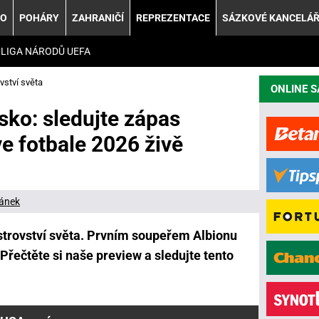
KO
POHÁRY
ZAHRANIČÍ
REPREZENTACE
SÁZKOVÉ KANCELÁ
LIGA NÁRODŮ UEFA
vství světa
ONLINE 
sko: sledujte zápas
ve fotbale 2026 živě
ánek
istrovství světa. Prvním soupeřem Albionu
Přečtěte si naše preview a sledujte tento