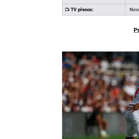
📺
TV přenos:
Nov
P