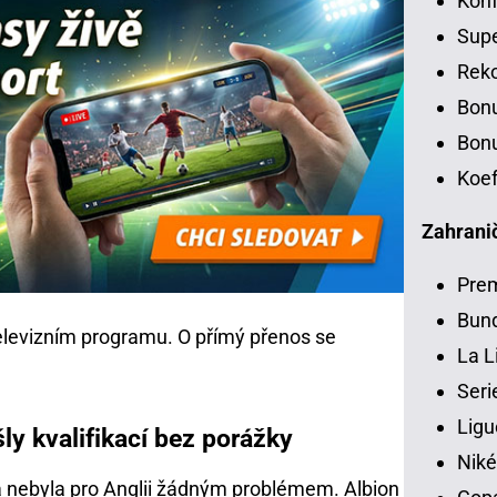
Konf
Sup
Rek
Bon
Bonu
Koef
Zahranič
Pre
Bund
televizním programu. O přímý přenos se
La L
Seri
Ligu
ly kvalifikací bez porážky
Niké
a
nebyla pro Anglii žádným problémem. Albion