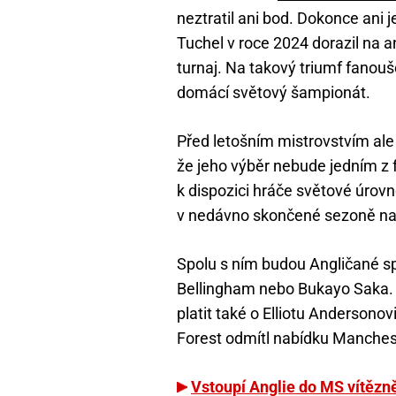
neztratil ani bod. Dokonce ani 
Tuchel v roce 2024 dorazil na a
turnaj. Na takový triumf fanouš
domácí světový šampionát.
Před letošním mistrovstvím ale
že jeho výběr nebude jedním z 
k dispozici hráče světové úrov
v nedávno skončené sezoně nas
Spolu s ním budou Angličané sp
Bellingham nebo Bukayo Saka. T
platit také o Elliotu Andersono
Forest odmítl nabídku Mancheste
Vstoupí Anglie do MS vítězn