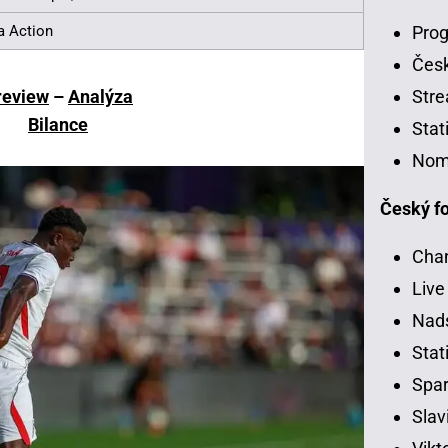
Prog
a Action
Čes
Stre
review
–
Analýza
Bilance
Stat
Nom
Český fo
Chan
Live
Nads
Stati
Spar
Slav