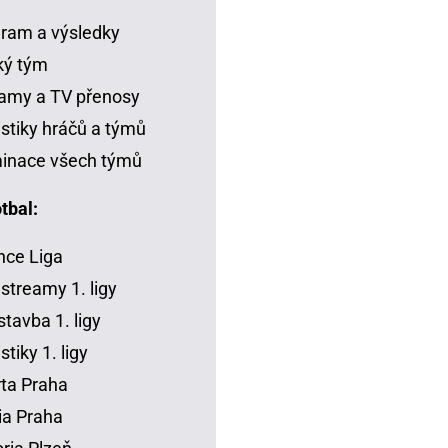
ram a výsledky
ký tým
amy a TV přenosy
istiky hráčů a týmů
inace všech týmů
tbal:
ce Liga
 streamy 1. ligy
tavba 1. ligy
stiky 1. ligy
ta Praha
ia Praha