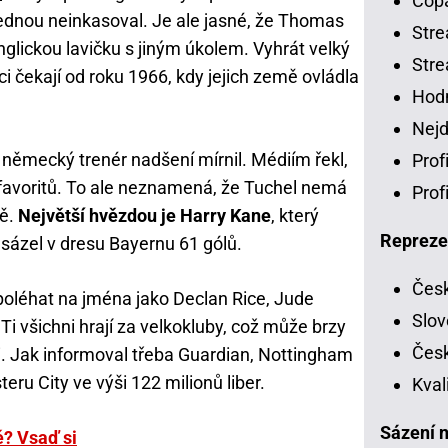
Copa
jednou neinkasoval. Je ale jasné, že Thomas
Stre
nglickou lavičku s jiným úkolem. Vyhrát velký
Stre
ci čekají od roku 1966, kdy jejich země ovládla
Hodn
Nejd
 německý trenér nadšení mírnil. Médiím řekl,
Prof
favoritů. To ale neznamená, že Tuchel nemá
Prof
ně.
Největší hvězdou je Harry Kane
, který
Repreze
ázel v dresu Bayernu 61 gólů.
Česk
oléhat na jména jako Declan Rice, Jude
Slov
i všichni hrají za velkokluby, což může brzy
Česk
vi. Jak informoval třeba Guardian, Nottingham
ru City ve výši 122 milionů liber.
Kval
Sázení n
ě? Vsaď si