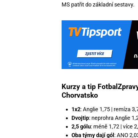
MS patřit do základní sestavy.
Kurzy a tip FotbalZpra
Chorvatsko
1x2
: Anglie 1,75 | remíza 3
Dvojtip
: neprohra Anglie 1,
2,5 gólu
: méně 1,72 | více 2
Oba týmy dají gól
: ANO 2,0