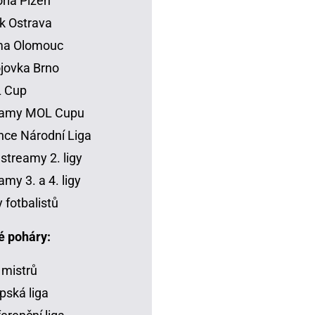
oria Plzeň
k Ostrava
ma Olomouc
jovka Brno
 Cup
eamy MOL Cupu
ce Národní Liga
 streamy 2. ligy
amy 3. a 4. ligy
y fotbalistů
é poháry:
 mistrů
pská liga