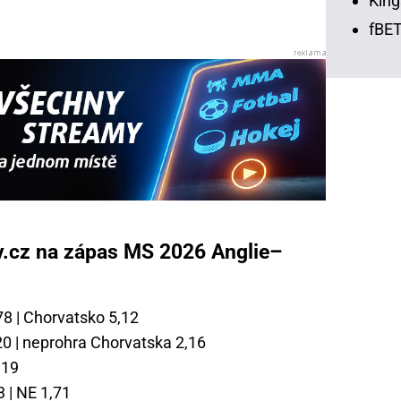
King
fBET
vy.cz na zápas MS 2026 Anglie–
,78 | Chorvatsko 5,12
20 | neprohra Chorvatska 2,16
,19
3 | NE 1,71