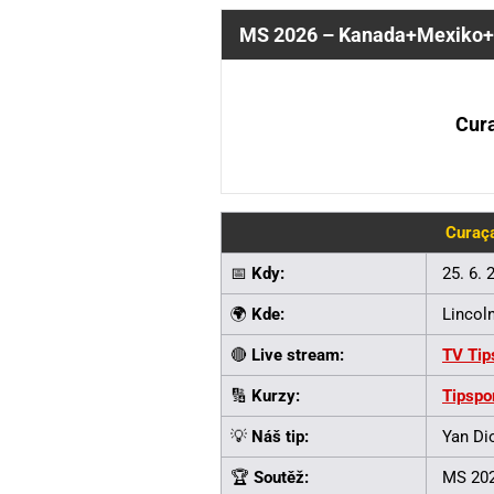
MS 2026 – Kanada+Mexiko+
Cur
Curaça
📅
Kdy:
25. 6. 
🌍
Kde:
Lincoln
🔴
Live stream:
TV Tip
🔢
Kurzy:
Tipspo
💡
Náš tip:
Yan Di
🏆
Soutěž:
MS 202