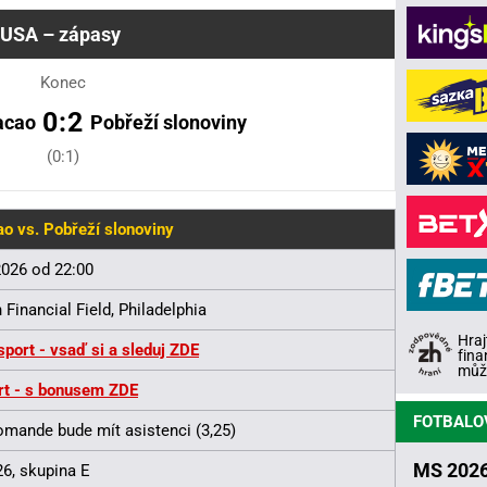
USA – zápasy
Konec
0:2
acao
Pobřeží slonoviny
(0:1)
o vs. Pobřeží slonoviny
2026 od 22:00
 Financial Field, Philadelphia
Hraj
sport - vsaď si a sleduj ZDE
fina
může
rt - s bonusem ZDE
FOTBALO
omande bude mít asistenci (3,25)
MS 2026
6, skupina E