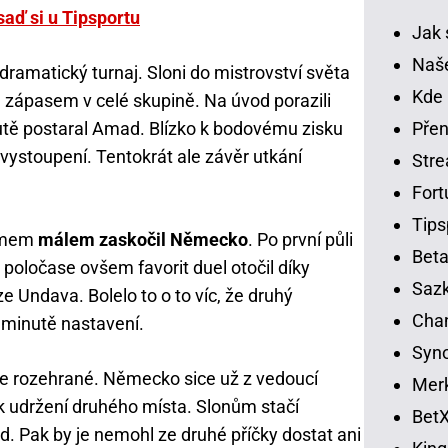
aď si u Tipsportu
Jak 
Naše
dramatický turnaj. Sloni do mistrovství světa
Kde 
m zápasem v celé skupině. Na úvod porazili
Přen
nutě postaral Amad. Blízko k bodovému zisku
vystoupení. Tentokrát ale závěr utkání
Str
Fort
Tips
týmem
málem zaskočil Německo
. Po první půli
Beta
poločase ovšem favorit duel otočil díky
Sazk
e Undava. Bolelo to o to víc, že druhý
Cha
 minutě nastavení.
Syno
le rozehrané. Německo sice už z vedoucí
Merk
 k udržení druhého místa. Slonům stačí
BetX
. Pak by je nemohl ze druhé příčky dostat ani