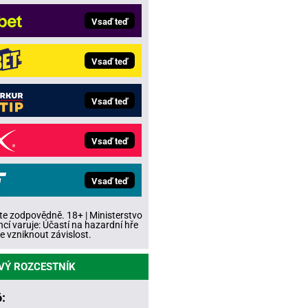
Vsaď teď
Vsaď teď
Vsaď teď
Vsaď teď
Vsaď teď
te zodpovědně. 18+ | Ministerstvo
ncí varuje: Účastí na hazardní hře
 vzniknout závislost.
VÝ ROZCESTNÍK
: