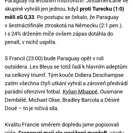
Paraguay na letošním mistrovství. Jihoameričané ve
skupině vyhráli jen jednou, když
proti Turecku (1:0)
měli xG 0,33
. Po postupu se čekalo, že Paraguay
v šestnáctifinále ztroskotá na Německu (2:1 pen.).
I s 24% držením míče ovšem zápas dotáhla do
penalt, v nichž uspěla.
S Francií (23:00) bude Paraguay opět v roli
outsidera. Les Bleus se totiž řadí k hlavním adeptům
na celkový triumf. Tým kouče Didiera Deschampse
zatím všechna čtyři utkání vyhrál a zároveň předvádí
parádní ofenzivní fotbal.
Kylian Mbappé
, Ousmane
Dembélé, Michael Olise, Bradley Barcola a Désiré
Doué – to je ničivá síla.
Kvalitu Francie směrem dopředu jsme popisovali
výše.
Francouzi mají ale vyvážený mančaft
, vzadu