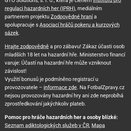
GTO Solutions, s. r. o., která je členem
Institutu pro
regulaci hazardních her (IPRH)
, mediálním
partnerem projektu
Zodpovědné hraní
a
spolupracuje s
Asociací hráčů pokeru a kurzových
sázek
.
Hrajte zodpovědně
a pro zábavu! Zákaz účasti osob
mladších 18 let na hazardní hře. Ministerstvo financí
varuje: Účastí na hazardní hře může vzniknout
závislost!
Využití bonusů je podmíněno registrací u
provozovatele –
informace zde
. Na FotbalZpravy.cz
nejsou provozovány hazardní hry ani zde neprobíhá
zprostředkování jakýchkoliv plateb.
Pomoc pro hráče hazardních her a osoby blízké:
Seznam adiktologických služeb v ČR
,
Mapa