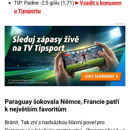
TIP: Padne -2,5 gólu (1,71)
Vsadit s bonusem
u Tipsportu
Paraguay šokovala Němce, Francie patří
k největším favoritům
Bránit. Tak zní s nadsázkou hlavní povel pro