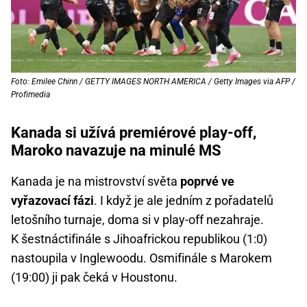
Foto: Emilee Chinn / GETTY IMAGES NORTH AMERICA / Getty Images via AFP /
Profimedia
Kanada si užívá premiérové play-off,
Maroko navazuje na minulé MS
Kanada je na mistrovství světa
poprvé ve
vyřazovací fázi
. I když je ale jedním z pořadatelů
letošního turnaje, doma si v play-off nezahraje.
K šestnáctifinále s Jihoafrickou republikou (1:0)
nastoupila v Inglewoodu. Osmifinále s Marokem
(19:00) ji pak čeká v Houstonu.