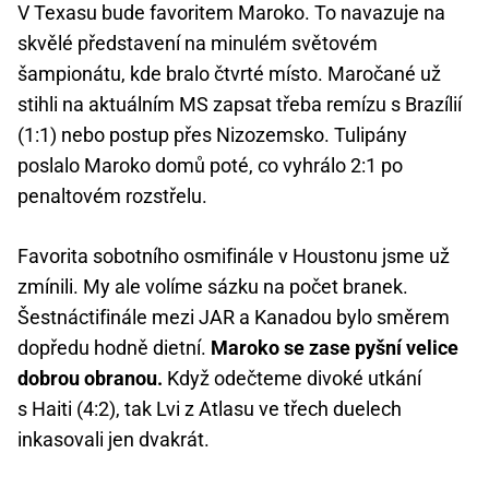
V Texasu bude favoritem Maroko. To navazuje na
skvělé představení na minulém světovém
šampionátu, kde bralo čtvrté místo. Maročané už
stihli na aktuálním MS zapsat třeba remízu s Brazílií
(1:1) nebo postup přes Nizozemsko. Tulipány
poslalo Maroko domů poté, co vyhrálo 2:1 po
penaltovém rozstřelu.
Favorita sobotního osmifinále v Houstonu jsme už
zmínili. My ale volíme sázku na počet branek.
Šestnáctifinále mezi JAR a Kanadou bylo směrem
dopředu hodně dietní.
Maroko se zase pyšní velice
dobrou obranou.
Když odečteme divoké utkání
s Haiti (4:2), tak Lvi z Atlasu ve třech duelech
inkasovali jen dvakrát.