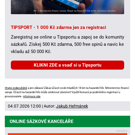
TIPSPORT - 1 000 Kč zdarma jen za registraci
Zaregistruj se online u Tipsportu a zapoj se do komunity
sázkařů. Získej 500 Kč zdarma, 500 free spinů a navíc ke
vkladu až 50 000 Kč.
KLIKNI ZDE a vsaď si u Tipsportu
Hrajte zodpovědně
a pro zábavu! Zákaz účasti osob mladších 18 let na hazardní hře. Ministerstvo financí
varuje: Účastí na hazardní hře může vzniknout závislost! Využití bonusů je podmíněno registrací u
provozovatele -
informace zde
.
04.07.2026 12:00 | Autor:
Jakub Heřmánek
ONLINE SÁZKOVÉ KANCELÁŘE