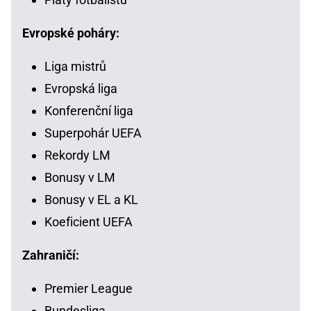
Evropské poháry:
Liga mistrů
Evropská liga
Konferenční liga
Superpohár UEFA
Rekordy LM
Bonusy v LM
Bonusy v EL a KL
Koeficient UEFA
Zahraničí:
Premier League
Bundesliga