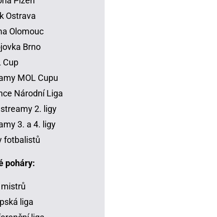
oria Plzeň
k Ostrava
ma Olomouc
jovka Brno
 Cup
eamy MOL Cupu
ce Národní Liga
 streamy 2. ligy
amy 3. a 4. ligy
y fotbalistů
é poháry:
 mistrů
pská liga