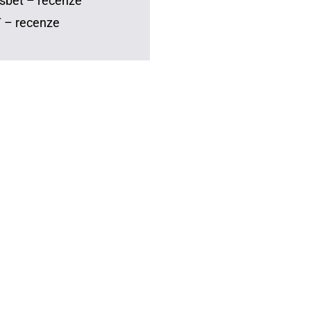
sbet – recenze
 – recenze