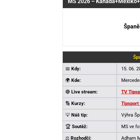
MS 2026 – Kanada+Mexiko+
Španě
Špa
📅
Kdy:
15. 06. 
🌍
Kde:
Mercedes
🔴
Live stream:
TV Tipsp
🔢
Kurzy:
Tipsport
💡
Náš tip:
Výhra Šp
🏆
Soutěž:
MS ve fo
⚖️
Rozhodčí:
Adham M