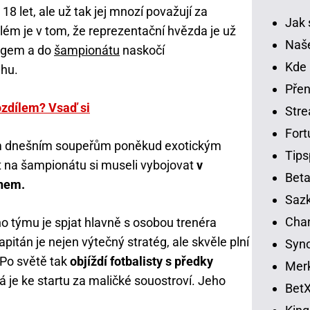
18 let, ale už tak jej mnozí považují za
Jak 
lém je v tom, že reprezentační hvězda je už
Naše
ngem a do
šampionátu
naskočí
Kde 
ěhu.
Přen
ozdílem? Vsaď si
Str
Fort
ým dnešním soupeřům poněkud exotickým
Tips
t na šampionátu si museli vybojovat
v
Beta
unem.
Sazk
Cha
 týmu je spjat hlavně s osobou trenéra
pitán je nejen výtečný stratég, ale skvěle plní
Syno
 Po světě tak
objíždí fotbalisty s předky
Merk
 je ke startu za maličké souostroví. Jeho
BetX