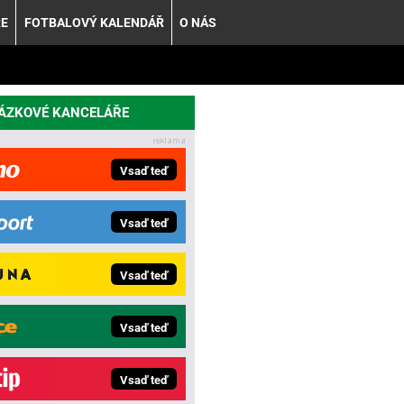
ŘE
FOTBALOVÝ KALENDÁŘ
O NÁS
SÁZKOVÉ KANCELÁŘE
Vsaď teď
Vsaď teď
Vsaď teď
Vsaď teď
Vsaď teď