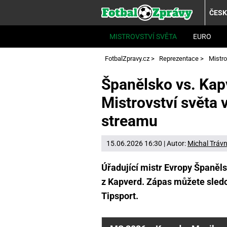
ČES
MISTROVSTVÍ SVĚTA
EURO
FotbalZpravy.cz
>
Reprezentace
>
Mistro
Španělsko vs. Kap
Mistrovství světa v
streamu
15.06.2026 16:30 | Autor:
Michal Trávn
Úřadující mistr Evropy Španěls
z Kapverd. Zápas můžete sledo
Tipsport.