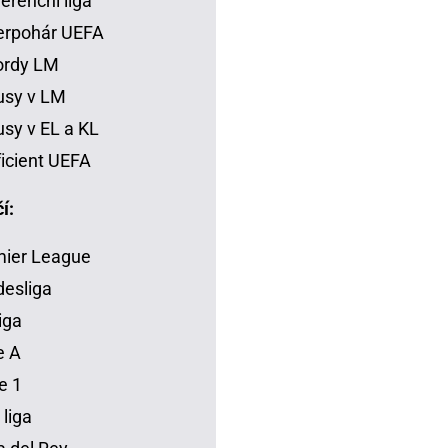
erenční liga
erpohár UEFA
ordy LM
usy v LM
sy v EL a KL
icient UEFA
í:
mier League
esliga
iga
e A
e 1
 liga