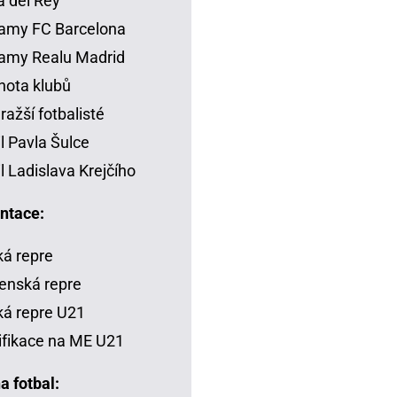
 del Rey
amy FC Barcelona
amy Realu Madrid
ota klubů
ražší fotbalisté
il Pavla Šulce
il Ladislava Krejčího
ntace:
á repre
enská repre
á repre U21
ifikace na ME U21
a fotbal: