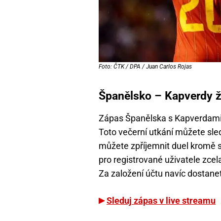
Foto: ČTK / DPA / Juan Carlos Rojas
Španělsko – Kapverdy ži
Zápas Španělska s Kapverdami 
Toto večerní utkání můžete sle
můžete zpříjemnit duel kromě s
pro registrované uživatele zcel
Za založení účtu navíc dostane
Sleduj zápas v live streamu