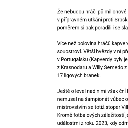
Že nebudou hráči půlmilionové 
v přípravném utkání proti Srbsk
poměrem si pak poradili i se 
Více než polovina hráčů kapve
souostroví. Větší hvězdy v ní p
v Portugalsku (Kapverdy byly je
z Krasnodaru a Willy Semedo z O
17 ligových branek.
Ještě o level nad nimi však ční
nemusel na šampionát vůbec od
mistrovstvím se totiž stoper Vil
Kromě fotbalových záležitostí 
událostmi z roku 2023, kdy odmí