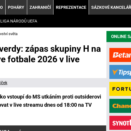
KO
POHÁRY
ZAHRANIČÍ
REPREZENTACE
SÁZKOVÉ KANCELÁ
LIGA NÁRODŮ UEFA
vství světa
ONLINE 
verdy: zápas skupiny H na
e fotbale 2026 v live
íček
ko vstoupí do MS utkáním proti outsiderovi
vat v live streamu dnes od 18:00 na TV