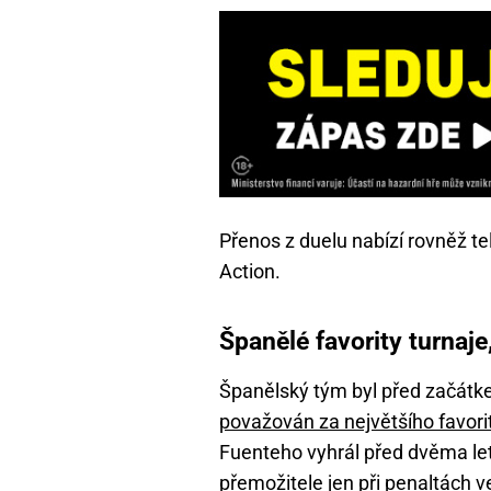
Přenos z duelu nabízí rovněž t
Action.
Španělé favority turna
Španělský tým byl před začátk
považován za největšího favori
Fuenteho vyhrál před dvěma let
přemožitele jen při penaltách ve