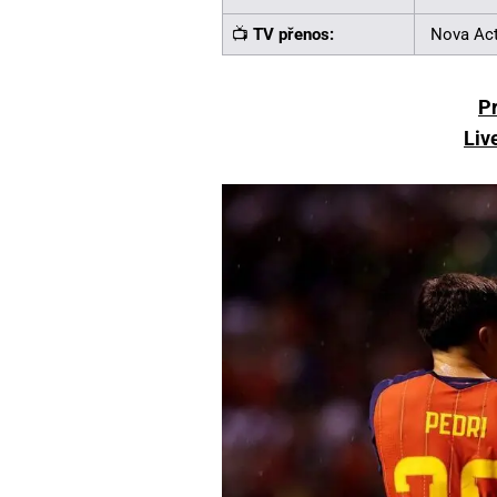
📺
TV přenos:
Nova Ac
P
Liv