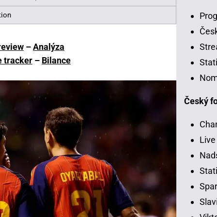
Prog
tion
Čes
Stre
review
–
Analýza
e tracker
–
Bilance
Stat
Nom
Český fo
Chan
Live
Nads
Stati
Spar
Slav