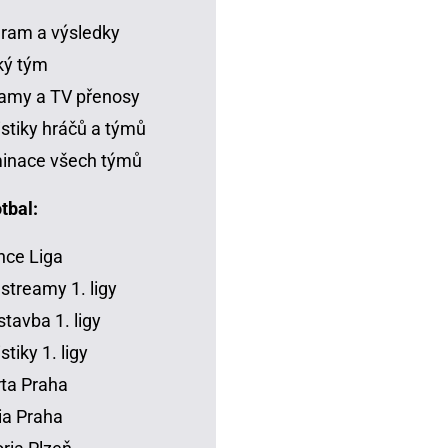
ram a výsledky
ký tým
amy a TV přenosy
istiky hráčů a týmů
inace všech týmů
tbal:
ce Liga
 streamy 1. ligy
tavba 1. ligy
stiky 1. ligy
ta Praha
ia Praha