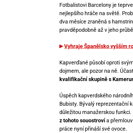
Fotbalistovi Barcelony je teprve 
nejlepšího hráče na světě. Prob
dva měsíce zraněná s hamstri
pravděpodobně až v jeho průb
Vyhraje Španělsko vyšším r
Kapverďané působí oproti sv
dojmem, ale pozor na ně. Účas
kvalifikační skupině s Kamer
Úspěch kapverdského národního
Bubisty. Bývalý reprezentační ka
důležitou manažerskou funkci.
z tohoto souostroví
a přemlouvá
práce nyní přináší své ovoce.