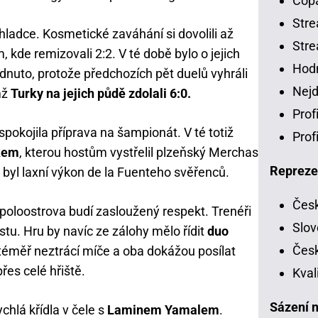
Copa
Stre
 hladce. Kosmetické zaváhání si dovolili až
Stre
kde remizovali 2:2. V té době bylo o jejich
Hodn
nuto, protože předchozích pět duelů vyhráli
Nejd
mž
Turky na jejich půdě zdolali 6:0.
Prof
pokojila příprava na šampionát. V té totiž
Prof
ákem
, kterou hostům vystřelil plzeňský Merchas
Repreze
 byl laxní výkon de la Fuenteho svěřenců.
Česk
oloostrova budí zasloužený respekt. Trenéři
Slov
u. Hru by navíc ze zálohy mělo řídit
duo
Česk
h téměř neztrácí míče a oba dokážou posílat
řes celé hřiště.
Kval
Sázení n
chlá křídla v čele s
Laminem Yamalem
.