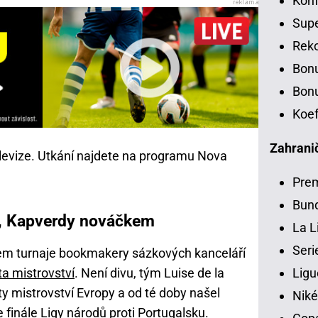
Konf
Sup
Rek
Bon
Bonu
Koef
Zahranič
elevize. Utkání najdete na programu Nova
Pre
Bund
je, Kapverdy nováčkem
La L
Seri
em turnaje bookmakery sázkových kanceláří
ta mistrovství
. Není divu, tým Luise de la
Ligu
y mistrovství Evropy a od té doby našel
Niké
 finále Ligy národů proti Portugalsku.