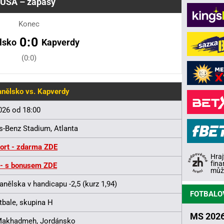
USA – zápasy
Konec
0:0
lsko
Kapverdy
(0:0)
nělsko vs. Kapverdy
2026 od 18:00
-Benz Stadium, Atlanta
ort - zdarma ZDE
Hraj
fina
 - s bonusem ZDE
může
anělska v handicapu -2,5 (kurz 1,94)
FOTBALO
tbale, skupina H
MS 2026
akhadmeh, Jordánsko