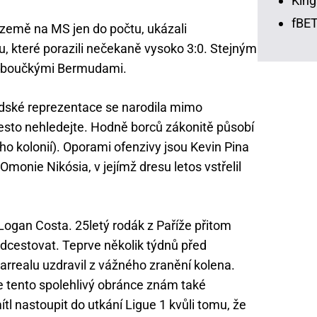
King
fBET
země na MS jen do počtu, ukázali
u, které porazili nečekaně vysoko 3:0. Stejným
slaboučkými Bermudami.
rdské reprezentace se narodila mimo
řesto nehledejte. Hodně borců zákonitě působí
ho kolonií). Oporami ofenzivy jsou Kevin Pina
monie Nikósia, v jejímž dresu letos vstřelil
 Logan Costa. 25letý rodák z Paříže přitom
cestovat. Teprve několik týdnů před
larrealu uzdravil z vážného zranění kolena.
je tento spolehlivý obránce znám také
tl nastoupit do utkání Ligue 1 kvůli tomu, že