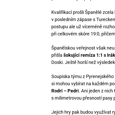
Kvalifikací prošli Španělé zcela
v posledním zápase s Tureckem, 
postupu ale už víceméně rozhod
při celkovém skóre 19:0, přiče
Španělskou veřejnost však neus
přišla
šokující remíza 1:1 s Ir
Doski. Ještě horší než výsledek
Soupiska týmu z Pyrenejského p
si mohou vybírat na každém post
Rodri – Pedri
. Ani jeden z nic
s milimetrovou přesností pasy p
Jejich hry pak budou využívat ry