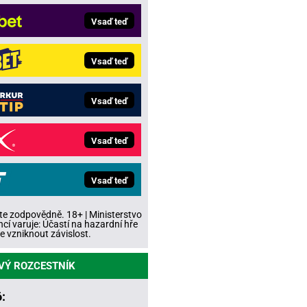
Vsaď teď
Vsaď teď
Vsaď teď
Vsaď teď
Vsaď teď
te zodpovědně. 18+ | Ministerstvo
ncí varuje: Účastí na hazardní hře
 vzniknout závislost.
VÝ ROZCESTNÍK
: