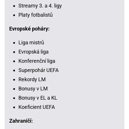
Streamy 3. a 4. ligy
Platy fotbalistů
Evropské poháry:
Liga mistrů
Evropská liga
Konferenční liga
Superpohár UEFA
Rekordy LM
Bonusy v LM
Bonusy v EL a KL
Koeficient UEFA
Zahraničí: