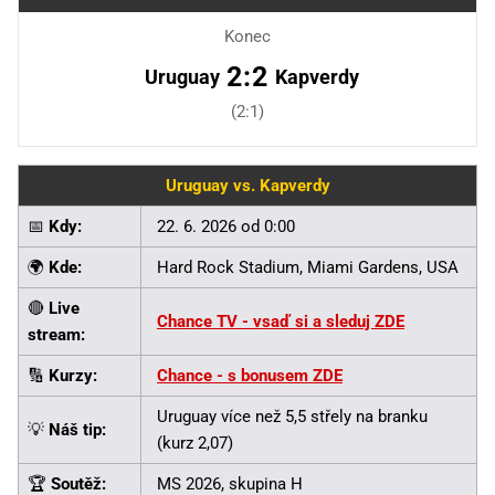
Konec
2:2
Uruguay
Kapverdy
(2:1)
Uruguay vs. Kapverdy
📅
Kdy:
22. 6. 2026 od 0:00
🌍
Kde:
Hard Rock Stadium, Miami Gardens, USA
🔴
Live
Chance TV - vsaď si a sleduj ZDE
stream:
🔢
Kurzy:
Chance - s bonusem ZDE
Uruguay více než 5,5 střely na branku
💡
Náš tip:
(kurz 2,07)
🏆
Soutěž:
MS 2026, skupina H