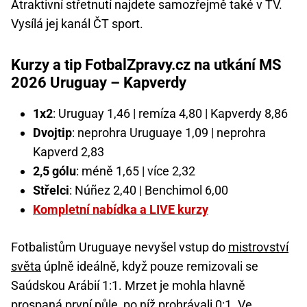
Atraktivní střetnutí najdete samozřejmě také v TV.
Vysílá jej kanál ČT sport.
Kurzy a tip FotbalZpravy.cz na utkání MS
2026 Uruguay – Kapverdy
1x2
: Uruguay 1,46 | remíza 4,80 | Kapverdy 8,86
Dvojtip
: neprohra Uruguaye 1,09 | neprohra
Kapverd 2,83
2,5 gólu
: méně 1,65 | více 2,32
Střelci
: Núñez 2,40 | Benchimol 6,00
Kompletní nabídka a LIVE kurzy
Fotbalistům Uruguaye nevyšel vstup do
mistrovství
světa
úplně ideálně, když pouze remizovali se
Saúdskou Arábií 1:1. Mrzet je mohla hlavně
prospaná první půle, po níž prohrávali 0:1. Ve