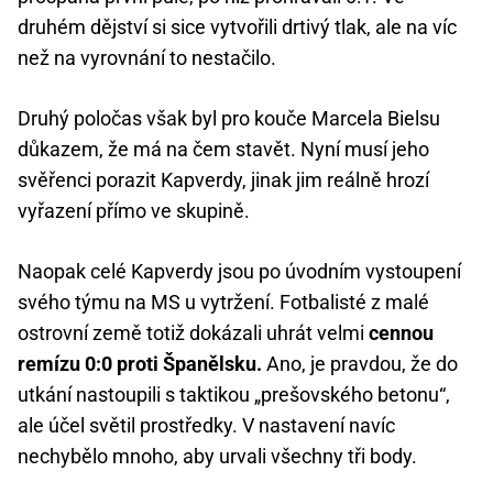
druhém dějství si sice vytvořili drtivý tlak, ale na víc
než na vyrovnání to nestačilo.
Druhý poločas však byl pro kouče Marcela Bielsu
důkazem, že má na čem stavět. Nyní musí jeho
svěřenci porazit Kapverdy, jinak jim reálně hrozí
vyřazení přímo ve skupině.
Naopak celé Kapverdy jsou po úvodním vystoupení
svého týmu na MS u vytržení. Fotbalisté z malé
ostrovní země totiž dokázali uhrát velmi
cennou
remízu 0:0 proti Španělsku.
Ano, je pravdou, že do
utkání nastoupili s taktikou „prešovského betonu“,
ale účel světil prostředky. V nastavení navíc
nechybělo mnoho, aby urvali všechny tři body.