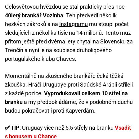
Celosvětovou hvězdou se stal prakticky přes noc
40letý brankář Vozinha
. Ten předvedl několik
hezkých zákroků a na
Instagramu
mu stoupl počet
sledujících z několika tisíc na 14 milionů. Tento muž
přitom ještě před dvěma lety chytal na Slovensku za
Trenčín a nyní je na soupisce druholigového
portugalského klubu Chaves.
Momentálně na zkušeného brankáře čeká těžká
zkouška. Hráči Uruguaye proti Saúdské Arábii stříleli
z každé pozice.
Vyprodukovali celkem 10 střel na
branku
a my předpokládáme, že v podobném duchu
budou pokračovat i proti Kapverdám.
✅ TIP
: Uruguay více než 5,5 střely na branku
Vsadit
s bonusem u Chance