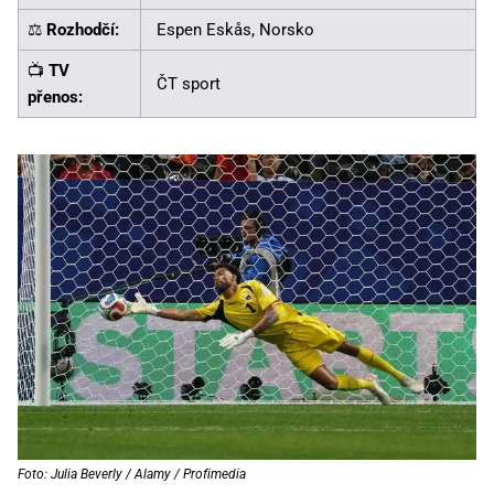
⚖️
Rozhodčí:
Espen Eskås, Norsko
📺
TV
ČT sport
přenos:
Foto: Julia Beverly / Alamy / Profimedia