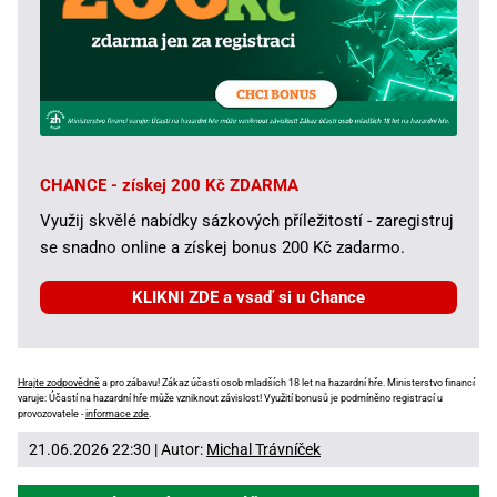
CHANCE - získej 200 Kč ZDARMA
Využij skvělé nabídky sázkových příležitostí - zaregistruj
se snadno online a získej bonus 200 Kč zadarmo.
KLIKNI ZDE a vsaď si u Chance
Hrajte zodpovědně
a pro zábavu! Zákaz účasti osob mladších 18 let na hazardní hře. Ministerstvo financí
varuje: Účastí na hazardní hře může vzniknout závislost! Využití bonusů je podmíněno registrací u
provozovatele -
informace zde
.
21.06.2026 22:30 | Autor:
Michal Trávníček