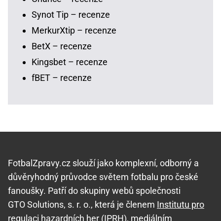
Synot Tip – recenze
MerkurXtip – recenze
BetX – recenze
Kingsbet – recenze
fBET – recenze
FotbalZpravy.cz slouží jako komplexní, odborný a
důvěryhodný průvodce světem fotbalu pro české
fanoušky. Patří do skupiny webů společnosti
GTO Solutions, s. r. o., která je členem
Institutu pro
regulaci hazardních her (IPRH)
, mediálním