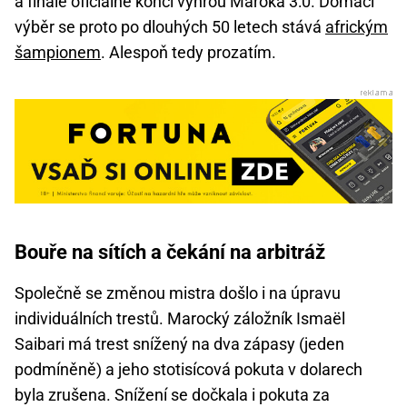
a finále oficiálně končí výhrou Maroka 3:0. Domácí
výběr se proto po dlouhých 50 letech stává
africkým
šampionem
. Alespoň tedy prozatím.
Bouře na sítích a čekání na arbitráž
Společně se změnou mistra došlo i na úpravu
individuálních trestů. Marocký záložník Ismaël
Saibari má trest snížený na dva zápasy (jeden
podmíněně) a jeho stotisícová pokuta v dolarech
byla zrušena. Snížení se dočkala i pokuta za