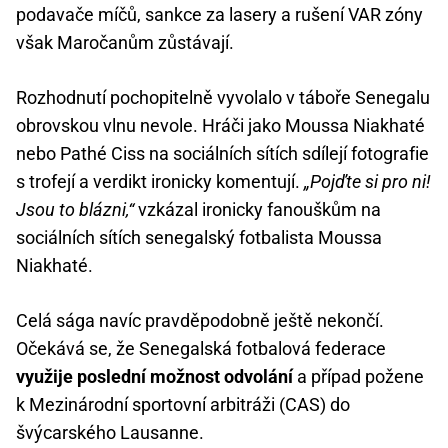
podavače míčů, sankce za lasery a rušení VAR zóny
však Maročanům zůstávají.
Rozhodnutí pochopitelně vyvolalo v táboře Senegalu
obrovskou vlnu nevole. Hráči jako Moussa Niakhaté
nebo Pathé Ciss na sociálních sítích sdílejí fotografie
s trofejí a verdikt ironicky komentují.
„Pojďte si pro ni!
Jsou to blázni,“
vzkázal ironicky fanouškům na
sociálních sítích senegalský fotbalista Moussa
Niakhaté.
Celá sága navíc pravděpodobně ještě nekončí.
Očekává se, že Senegalská fotbalová federace
využije poslední možnost odvolání
a případ požene
k Mezinárodní sportovní arbitráži (CAS) do
švýcarského Lausanne.