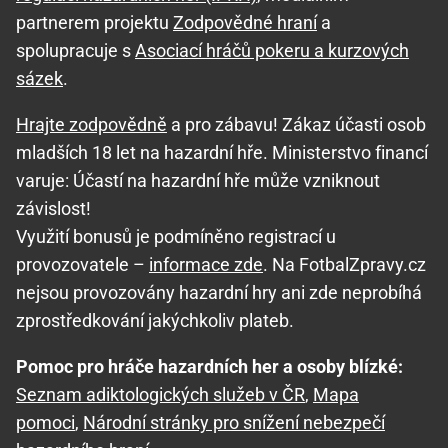
partnerem projektu
Zodpovědné hraní
a
spolupracuje s
Asociací hráčů pokeru a kurzových
sázek
.
Hrajte zodpovědně
a pro zábavu! Zákaz účasti osob
mladších 18 let na hazardní hře. Ministerstvo financí
varuje: Účastí na hazardní hře může vzniknout
závislost!
Využití bonusů je podmíněno registrací u
provozovatele –
informace zde
. Na FotbalZpravy.cz
nejsou provozovány hazardní hry ani zde neprobíhá
zprostředkování jakýchkoliv plateb.
Pomoc pro hráče hazardních her a osoby blízké:
Seznam adiktologických služeb v ČR
,
Mapa
pomoci
,
Národní stránky pro snížení nebezpečí