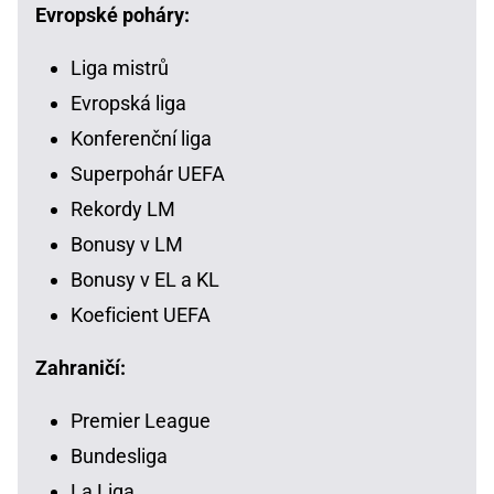
Evropské poháry:
Liga mistrů
Evropská liga
Konferenční liga
Superpohár UEFA
Rekordy LM
Bonusy v LM
Bonusy v EL a KL
Koeficient UEFA
Zahraničí:
Premier League
Bundesliga
La Liga