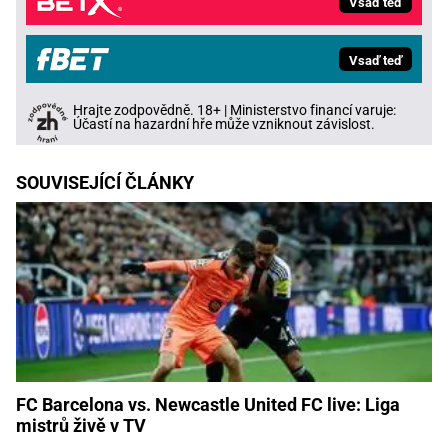
Vsaď teď
Vsaď teď
Hrajte zodpovědně. 18+ | Ministerstvo financí varuje:
Účastí na hazardní hře může vzniknout závislost.
SOUVISEJÍCÍ ČLÁNKY
FC Barcelona vs. Newcastle United FC live: Liga
mistrů živě v TV