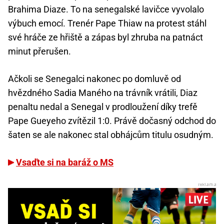
Brahima Diaze. To na senegalské lavičce vyvolalo
výbuch emocí. Trenér Pape Thiaw na protest stáhl
své hráče ze hřiště a zápas byl zhruba na patnáct
minut přerušen.
Ačkoli se Senegalci nakonec po domluvě od
hvězdného Sadia Maného na trávník vrátili, Diaz
penaltu nedal a Senegal v prodloužení díky trefě
Pape Gueyeho zvítězil 1:0. Právě dočasný odchod do
šaten se ale nakonec stal obhájcům titulu osudným.
Vsaďte si na baráž o MS