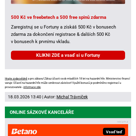
500 Kč ve freebetech a 500 free spinů zdarma
Zaregistruj se u Fortuny a získáš 500 Kč v bonusech
zdarma za dokončení registrace & dalších 500 Kč
v bonusech k prvnímu vkladu.
KLIKNI ZDE a vsaď si u Fortuny
Hrajte zodpovědně
a pro zábavu! Zákaz účasti osob mladších 18 let na hazardní hře. Ministerstvo financí
varuje: Účastí na hazardní hře může vzniknout závislost! Využití bonusů je podmíněno registrací u
provozovatele -
informace zde
.
18.03.2026 13:40 | Autor:
Michal Trávníček
ONLINE SÁZKOVÉ KANCELÁŘE
Vsaď teď