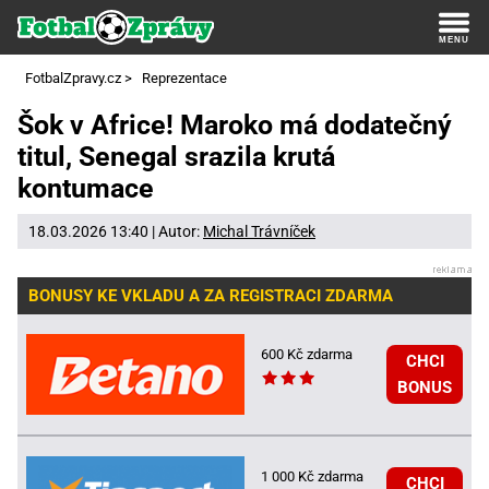
FotbalZpravy.cz
>
Reprezentace
Šok v Africe! Maroko má dodatečný
titul, Senegal srazila krutá
kontumace
18.03.2026 13:40 | Autor:
Michal Trávníček
BONUSY KE VKLADU A ZA REGISTRACI ZDARMA
600 Kč zdarma
CHCI
BONUS
1 000 Kč zdarma
CHCI