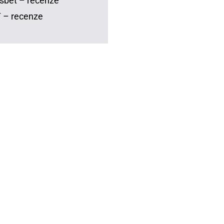
sbet – recenze
 – recenze