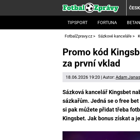
ČES
TIPSPORT
FORTUNA
BETA
FotbalZpravy.cz
>
Sázkové kanceláře
>
K
Promo kód Kingsbe
za první vklad
18.06.2026 19:20 | Autor:
Adam Jana
Sázková kancelář Kingsbet na
sázkařům. Jedná se o free bet 
si pak můžete přidat třeba fot
Kingsbet. Jak bonus získat a 