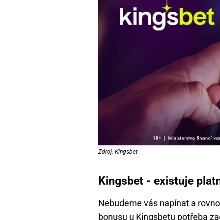
Zdroj: Kingsbet
Kingsbet - existuje pla
Nebudeme vás napínat a rovnou 
bonusu u Kingsbetu potřeba za