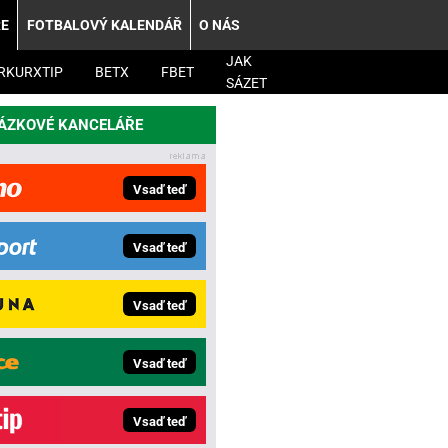
ŘE
FOTBALOVÝ KALENDÁŘ
O NÁS
JAK
RKURXTIP
BETX
FBET
SÁZET
SÁZKOVÉ KANCELÁŘE
Vsaď teď
Vsaď teď
Vsaď teď
Vsaď teď
Vsaď teď