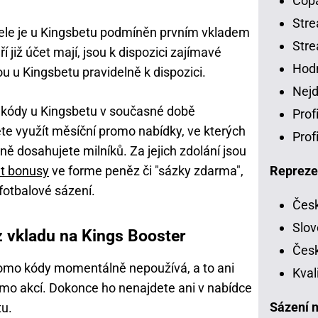
Copa
Stre
ele je u Kingsbetu podmíněn prvním vkladem
Stre
í již účet mají, jsou k dispozici zajímavé
Hodn
u u Kingsbetu pravidelně k dispozici.
Nejd
o kódy u Kingsbetu v současné době
Prof
te využít měsíční promo nabídky, ve kterých
Prof
ě dosahujete milníků. Za jejich zdolání jsou
Repreze
t bonusy
ve forme peněz či "sázky zdarma",
 fotbalové sázení.
Česk
Slov
 vkladu na Kings Booster
Česk
promo kódy momentálně nepoužívá, a to ani
Kval
o akcí. Dokonce ho nenajdete ani v nabídce
Sázení n
u.