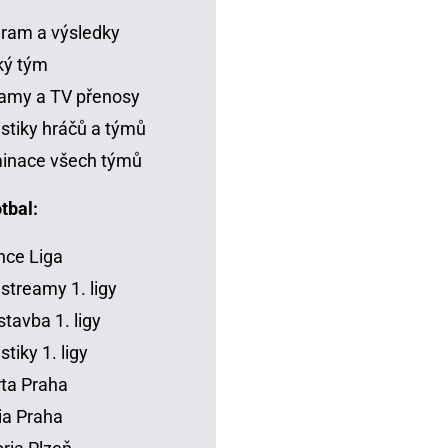
ram a výsledky
ký tým
amy a TV přenosy
istiky hráčů a týmů
inace všech týmů
tbal:
ce Liga
 streamy 1. ligy
tavba 1. ligy
stiky 1. ligy
ta Praha
ia Praha