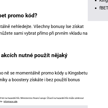
King
fBET
sbet promo kód?
lně nehledejte. Všechny bonusy lse získat
 můžete sami vybrat přímo při prvním vkladu na
 akcích nutné použít nějaký
imo ně se momentálně promo kódy u Kingsbetu
níky a boostery získáte i bez použití bonus
 let na hazardní hře. Ministerstvo financí varuje: Účastí na hazardní hře může vzniknout
le -
informace zde
.