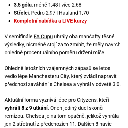
3,5 gólu
: méně 1,48 | více 2,68
Střelci
: Pedro 2,97 | Haaland 1,70
Kompletní nabídka a LIVE kurzy
V semifinále
FA Cupu
uhrály oba mančafty těsné
výsledky, nicméně stojí za to zmínit, že měly navrch
ohledně procentuálního poměru držení míče.
Ohledně letošních vzájemných zápasů se letos
vedlo lépe Manchesteru City, který zvládl napravit
předchozí zaváhání s Chelsea a vyhrál v odvetě 3:0.
Aktuální forma vyznívá lépe pro Cityzens, kteří
vyhráli 8 z 9 utkání
. Onen jediný duel skončil
remízou. Chelsea je na tom opačně, jelikož vyhrála
jen 2 střetnutí z předchozích 11. Dalších 8 navíc