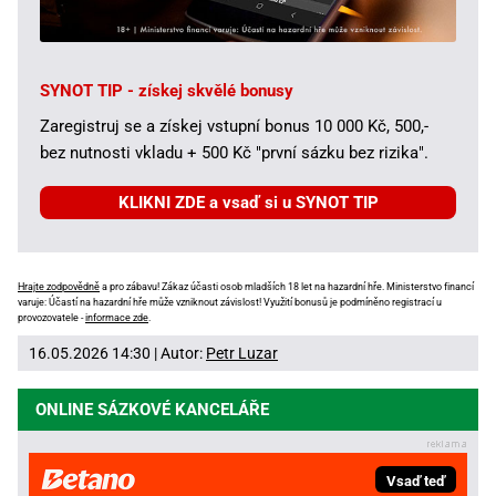
SYNOT TIP - získej skvělé bonusy
Zaregistruj se a získej vstupní bonus 10 000 Kč, 500,-
bez nutnosti vkladu + 500 Kč "první sázku bez rizika".
KLIKNI ZDE a vsaď si u SYNOT TIP
Hrajte zodpovědně
a pro zábavu! Zákaz účasti osob mladších 18 let na hazardní hře. Ministerstvo financí
varuje: Účastí na hazardní hře může vzniknout závislost! Využití bonusů je podmíněno registrací u
provozovatele -
informace zde
.
16.05.2026 14:30 | Autor:
Petr Luzar
ONLINE SÁZKOVÉ KANCELÁŘE
Vsaď teď