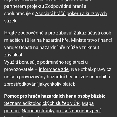
partnerem projektu
Zodpovědné hraní
a
spolupracuje s
Asociací hráčů pokeru a kurzových
sázek
.
Hrajte zodpovědně
a pro zábavu! Zákaz účasti osob
mladších 18 let na hazardní hře. Ministerstvo financí
varuje: Účastí na hazardní hře může vzniknout
závislost!
Využití bonusů je podmíněno registrací u
provozovatele –
informace zde
. Na FotbalZpravy.cz
nejsou provozovány hazardní hry ani zde neprobíhá
zprostředkování jakýchkoliv plateb.
Pomoc pro hráče hazardních her a osoby blízké:
Seznam adiktologických služeb v ČR
,
Mapa
pomoci
,
Národní stránky pro snížení nebezpečí