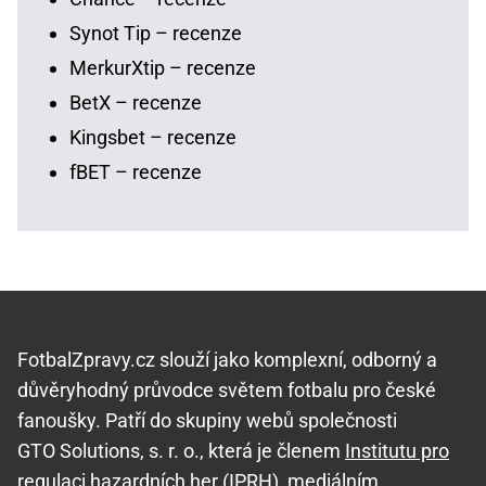
Synot Tip – recenze
MerkurXtip – recenze
BetX – recenze
Kingsbet – recenze
fBET – recenze
FotbalZpravy.cz slouží jako komplexní, odborný a
důvěryhodný průvodce světem fotbalu pro české
fanoušky. Patří do skupiny webů společnosti
GTO Solutions, s. r. o., která je členem
Institutu pro
regulaci hazardních her (IPRH)
, mediálním