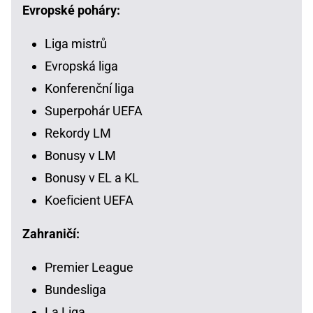
Evropské poháry:
Liga mistrů
Evropská liga
Konferenční liga
Superpohár UEFA
Rekordy LM
Bonusy v LM
Bonusy v EL a KL
Koeficient UEFA
Zahraničí:
Premier League
Bundesliga
La Liga