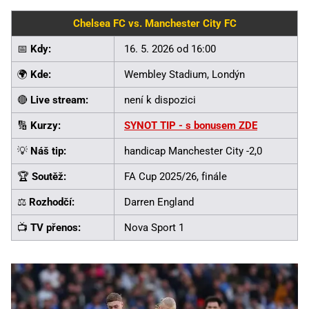
Chelsea FC vs. Manchester City FC
📅
Kdy:
16. 5. 2026 od 16:00
🌍
Kde:
Wembley Stadium, Londýn
🔴
Live stream:
není k dispozici
🔢
Kurzy:
SYNOT TIP - s bonusem ZDE
💡
Náš tip:
handicap Manchester City -2,0
🏆
Soutěž:
FA Cup 2025/26, finále
⚖️
Rozhodčí:
Darren England
📺
TV přenos:
Nova Sport 1