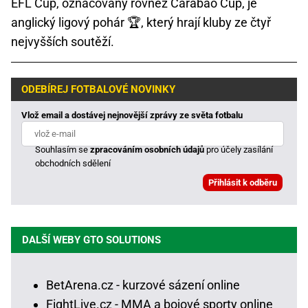
EFL Cup, označovaný rovněž Carabao Cup, je
anglický ligový pohár 🏆, který hrají kluby ze čtyř
nejvyšších soutěží.
ODEBÍREJ FOTBALOVÉ NOVINKY
Vlož email a dostávej nejnovější zprávy ze světa fotbalu
Souhlasím se
zpracováním osobních údajů
pro účely zasílání
obchodních sdělení
DALŠÍ WEBY GTO SOLUTIONS
BetArena.cz - kurzové sázení online
FightLive.cz - MMA a bojové sporty online