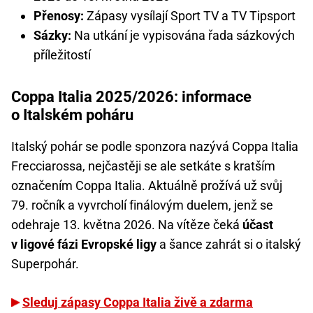
Přenosy:
Zápasy vysílají Sport TV a TV Tipsport
Sázky:
Na utkání je vypisována řada sázkových
příležitostí
Coppa Italia 2025/2026: informace
o Italském poháru
Italský pohár se podle sponzora nazývá Coppa Italia
Frecciarossa, nejčastěji se ale setkáte s kratším
označením Coppa Italia. Aktuálně prožívá už svůj
79. ročník a vyvrcholí finálovým duelem, jenž se
odehraje 13. května 2026. Na vítěze čeká
účast
v ligové fázi Evropské ligy
a šance zahrát si o italský
Superpohár.
Sleduj zápasy Coppa Italia živě a zdarma