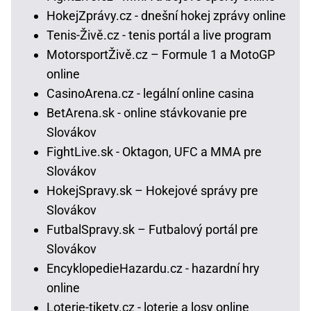
HokejZprávy.cz - dnešní hokej zprávy online
Tenis-Živě.cz - tenis portál a live program
MotorsportŽivě.cz – Formule 1 a MotoGP
online
CasinoArena.cz - legální online casina
BetArena.sk - online stávkovanie pre
Slovákov
FightLive.sk - Oktagon, UFC a MMA pre
Slovákov
HokejSpravy.sk – Hokejové správy pre
Slovákov
FutbalSpravy.sk – Futbalový portál pre
Slovákov
EncyklopedieHazardu.cz - hazardní hry
online
Loterie-tikety.cz - loterie a losy online