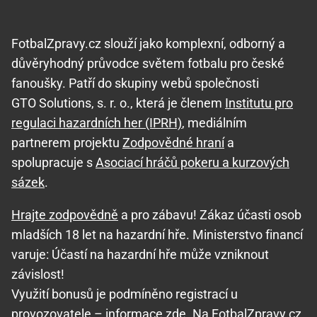
FotbalZpravy.cz slouží jako komplexní, odborný a
důvěryhodný průvodce světem fotbalu pro české
fanoušky. Patří do skupiny webů společnosti
GTO Solutions, s. r. o., která je členem
Institutu pro
regulaci hazardních her (IPRH)
, mediálním
partnerem projektu
Zodpovědné hraní
a
spolupracuje s
Asociací hráčů pokeru a kurzových
sázek
.
Hrajte zodpovědně
a pro zábavu! Zákaz účasti osob
mladších 18 let na hazardní hře. Ministerstvo financí
varuje: Účastí na hazardní hře může vzniknout
závislost!
Využití bonusů je podmíněno registrací u
provozovatele –
informace zde
. Na FotbalZpravy.cz