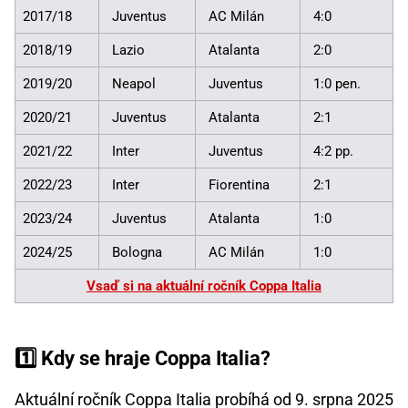
2017/18
Juventus
AC Milán
4:0
2018/19
Lazio
Atalanta
2:0
2019/20
Neapol
Juventus
1:0 pen.
2020/21
Juventus
Atalanta
2:1
2021/22
Inter
Juventus
4:2 pp.
2022/23
Inter
Fiorentina
2:1
2023/24
Juventus
Atalanta
1:0
2024/25
Bologna
AC Milán
1:0
Vsaď si na aktuální ročník Coppa Italia
1️⃣ Kdy se hraje Coppa Italia?
Aktuální ročník Coppa Italia probíhá od 9. srpna 2025