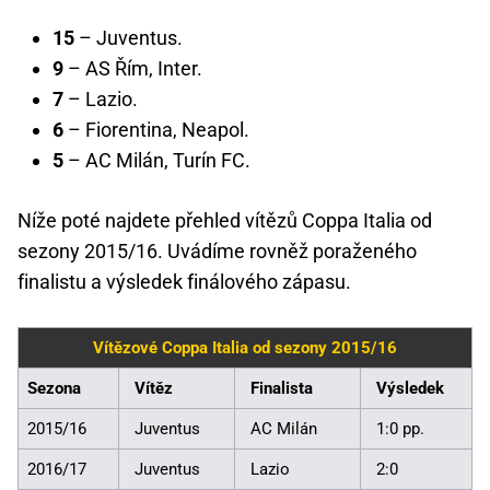
15
– Juventus.
9
– AS Řím, Inter.
7
– Lazio.
6
– Fiorentina, Neapol.
5
– AC Milán, Turín FC.
Níže poté najdete přehled vítězů Coppa Italia od
sezony 2015/16. Uvádíme rovněž poraženého
finalistu a výsledek finálového zápasu.
Vítězové Coppa Italia od sezony 2015/16
Sezona
Vítěz
Finalista
Výsledek
2015/16
Juventus
AC Milán
1:0 pp.
2016/17
Juventus
Lazio
2:0