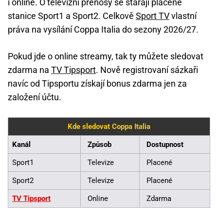
i online. O televizní přenosy se starají placené
stanice Sport1 a Sport2. Celkově
Sport TV
vlastní
práva na vysílání Coppa Italia do sezony 2026/27.
Pokud jde o online streamy, tak ty můžete sledovat
zdarma na
TV Tipsport
. Nově registrovaní sázkaři
navíc od Tipsportu získají bonus zdarma jen za
založení účtu.
Kde sledovat Coppa Italia
Kanál
Způsob
Dostupnost
Sport1
Televize
Placené
Sport2
Televize
Placené
TV Tipsport
Online
Zdarma