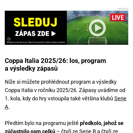
Coppa Italia 2025/26: los, program
a výsledky zápasů
Níže si můžete prohlédnout program a výsledky
Coppa Italia v ročníku 2025/26. Zápasy uvádíme od
1. kola, kdy do hry vstoupila také většina klubů
Serie
A
.
Předtím bylo na programu ještě
předkolo, jehož se
zúčastnilo osm celků
– čtyři ze Serie B a čtyři ze