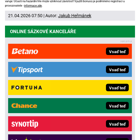
varuje: Účastí na hazardní hře může vzniknout závislost! Využití bonusů je podmíněno registrací u
provozovatele -
informace zde
.
21.04.2026 07:50 | Autor:
Jakub Heřmánek
ONLINE SÁZKOVÉ KANCELÁŘE
Vsaď teď
Vsaď teď
Vsaď teď
Vsaď teď
Vsaď teď