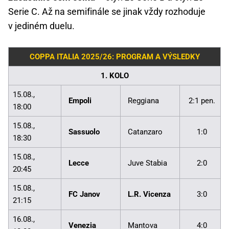
Serie C. Až na semifinále se jinak vždy rozhoduje
v jediném duelu.
COPPA ITALIA 2025/26: PROGRAM A VÝSLEDKY
1. KOLO
15.08.,
Empoli
Reggiana
2:1 pen.
18:00
15.08.,
Sassuolo
Catanzaro
1:0
18:30
15.08.,
Lecce
Juve Stabia
2:0
20:45
15.08.,
FC Janov
L.R. Vicenza
3:0
21:15
16.08.,
Venezia
Mantova
4:0