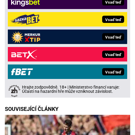
Vsaď teď
Vsaď teď
Vsaď teď
Vsaď teď
Vsaď teď
Hrajte zodpovědně. 18+ | Ministerstvo financí varuje:
Účastí na hazardní hře může vzniknout závislost.
SOUVISEJÍCÍ ČLÁNKY