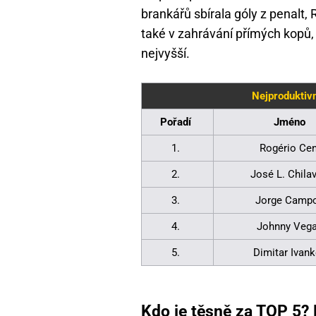
brankářů sbírala góly z penalt, 
také v zahrávání přímých kopů, 
nejvyšší.
Nejproduktivn
Pořadí
Jméno
1.
Rogério Cen
2.
José L. Chilav
3.
Jorge Camp
4.
Johnny Veg
5.
Dimitar Ivan
Kdo je těsně za TOP 5? 