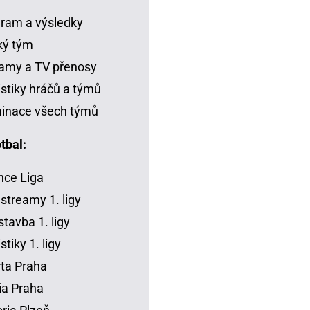
ram a výsledky
ký tým
amy a TV přenosy
istiky hráčů a týmů
inace všech týmů
tbal:
ce Liga
 streamy 1. ligy
tavba 1. ligy
stiky 1. ligy
ta Praha
ia Praha