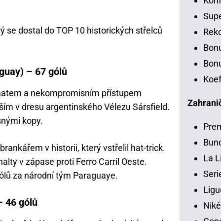
Konf
Sup
ý se dostal do TOP 10 historických střelců
Rek
Bon
Bonu
aguay) – 67 gólů
Koef
smatem a nekompromisním přístupem
Zahranič
ším v dresu argentinského Vélezu Sársfield.
snými kopy.
Pre
Bund
ankářem v historii, který vstřelil hat-trick.
La L
alty v zápase proti Ferro Carril Oeste.
Seri
 gólů za národní tým Paraguaye.
Ligu
 46 gólů
Niké