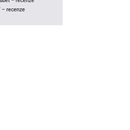
sbet – recenze
 – recenze