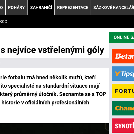
KO
POHÁRY
ZAHRANIČÍ
REPREZENTACE
SÁZKOVÉ KANCELÁ
SKO
ONLINE 
 s nejvíce vstřelenými góly
s
torie fotbalu zná hned několik mužů, kteří
Tito specialisté na standardní situace mají
eckterý průměrný útočník. Seznamte se s TOP
historie v oficiálních profesionálních