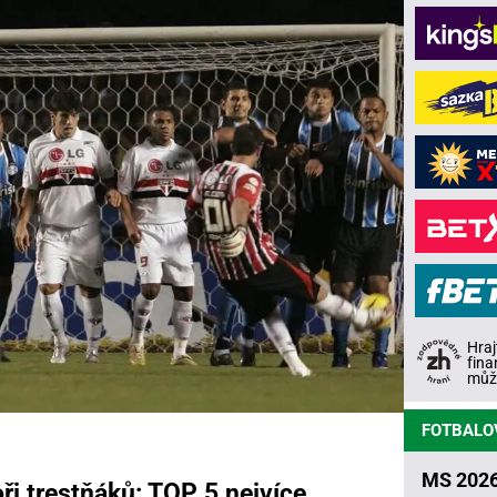
Hraj
fina
může
FOTBALO
MS 2026
ři trestňáků: TOP 5 nejvíce