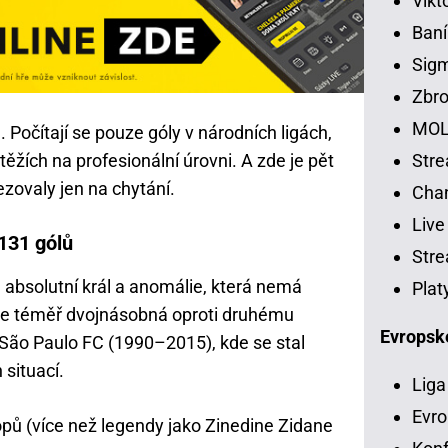
Vikt
Baní
Sig
Zbro
MOL
á. Počítají se pouze góly v národních ligách,
ěžích na profesionální úrovni. A zde je pět
Str
ezovaly jen na chytání.
Chan
Live
 131 gólů
Stre
ce absolutní král a anomálie, která nemá
Plat
 je téměř dvojnásobná oproti druhému
Evropsk
 v São Paulo FC (1990–2015), kde se stal
situací.
Liga
Evro
kopů (více než legendy jako Zinedine Zidane