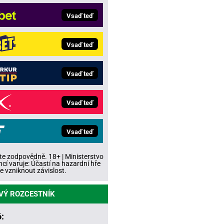
Vsaď teď
Vsaď teď
Vsaď teď
Vsaď teď
Vsaď teď
te zodpovědně. 18+ | Ministerstvo
ncí varuje: Účastí na hazardní hře
 vzniknout závislost.
VÝ ROZCESTNÍK
: