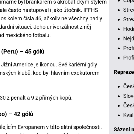
Copa
Primárně byl brankářem s akrobatickým stylem
Stre
ale často nastupoval i jako útočník. IFFHS
os kolem čísla 46, ačkoliv ne všechny padly
Stre
dardní situaci. Jeho univerzálnost z něj
Hodn
end mexického fotbalu.
Nejd
Prof
(Peru) – 45 gólů
Prof
Jižní Americe je ikonou. Své kariérní góly
Repreze
nských klubů, kde byl hlavním exekutorem
Česk
Slov
30 z penalt a 9 z přímých kopů.
Česk
ko) – 42 gólů
Kval
ílejícím Evropanem v této elitní společnosti.
Sázení n