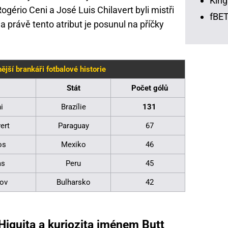
King
Rogério Ceni a José Luis Chilavert byli mistři
fBET
a právě tento atribut je posunul na příčky
ější brankáři fotbalové historie
Stát
Počet gólů
i
Brazílie
131
ert
Paraguay
67
os
Mexiko
46
as
Peru
45
kov
Bulharsko
42
Higuita a kuriozita jménem Butt