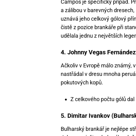
Campos je specifický případ. 
a zálibou v barevných dresech, 
uznává jeho celkový gólový přín
čistě z pozice brankáře při stan
udělala jednu z největších leg
4. Johnny Vegas Fernández 
Ačkoliv v Evropě málo známý, v 
nastřádal v dresu mnoha peruá
pokutových kopů.
Z celkového počtu gólů dal 
5. Dimitar Ivankov (Bulhars
Bulharský brankář je nejlépe stř