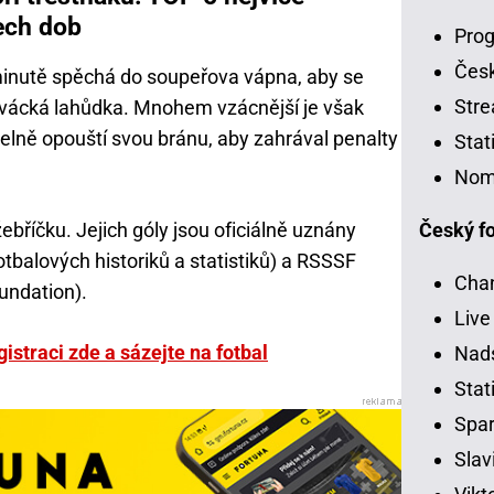
ech dob
Prog
Čes
 minutě spěchá do soupeřova vápna, aby se
Stre
 divácká lahůdka. Mnohem vzácnější je však
elně opouští svou bránu, aby zahrával penalty
Stat
Nom
Český fo
ebříčku. Jejich góly jsou oficiálně uznány
tbalových historiků a statistiků) a RSSSF
Chan
undation).
Live
istraci zde a sázejte na fotbal
Nads
Stati
Spar
Slav