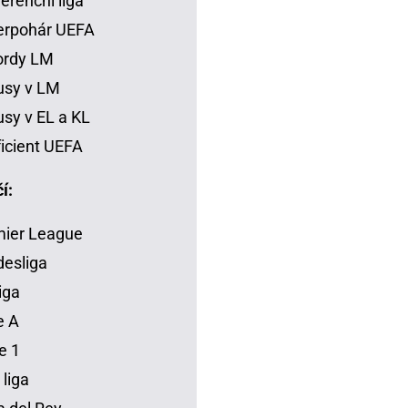
erenční liga
erpohár UEFA
ordy LM
usy v LM
sy v EL a KL
icient UEFA
í:
mier League
esliga
iga
e A
e 1
 liga