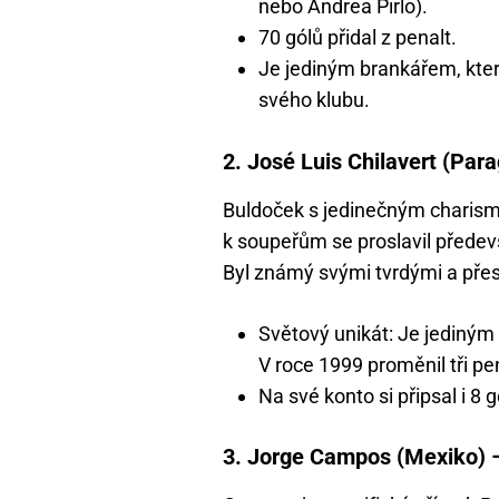
nebo Andrea Pirlo).
70 gólů přidal z penalt.
Je jediným brankářem, kter
svého klubu.
2. José Luis Chilavert (Par
Buldoček s jedinečným chari
k soupeřům se proslavil předev
Byl známý svými tvrdými a pře
Světový unikát: Je jediným br
V roce 1999 proměnil tři pen
Na své konto si připsal i 8
3. Jorge Campos (Mexiko) –