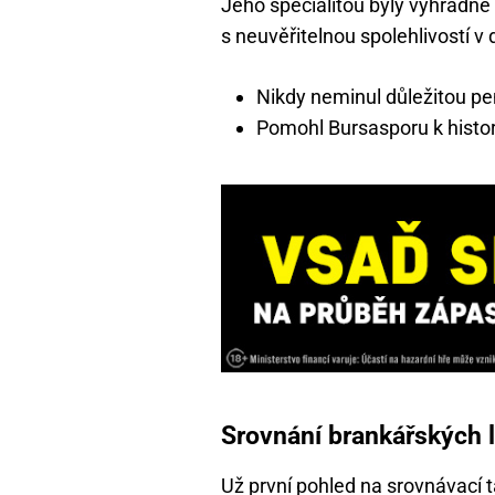
Jeho specialitou byly výhradně
s neuvěřitelnou spolehlivostí v
Nikdy neminul důležitou pe
Pomohl Bursasporu k histor
Srovnání brankářských l
Už první pohled na srovnávací 