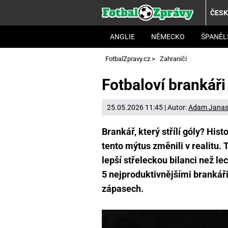
ČES
ANGLIE
NĚMECKO
ŠPANĚL
FotbalZpravy.cz
>
Zahraničí
Fotbaloví brankáři
25.05.2026 11:45 | Autor:
Adam Jana
Brankář, který střílí góly? His
tento mýtus změnili v realitu. 
lepší střeleckou bilanci než l
5 nejproduktivnějšími brankáři 
zápasech.