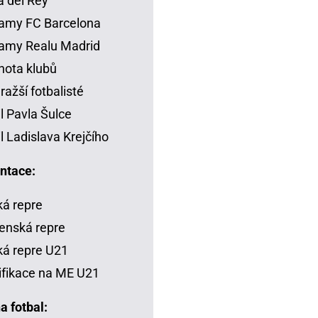
 del Rey
amy FC Barcelona
amy Realu Madrid
ota klubů
ražší fotbalisté
il Pavla Šulce
il Ladislava Krejčího
ntace:
á repre
enská repre
á repre U21
ifikace na ME U21
a fotbal: