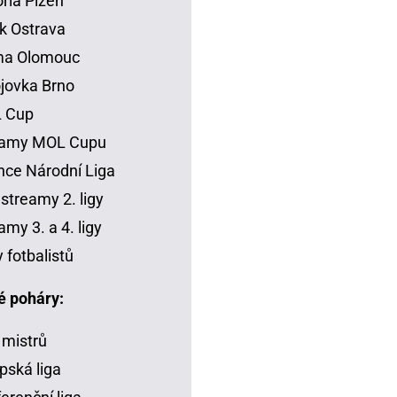
oria Plzeň
k Ostrava
ma Olomouc
jovka Brno
 Cup
eamy MOL Cupu
ce Národní Liga
 streamy 2. ligy
amy 3. a 4. ligy
y fotbalistů
é poháry:
 mistrů
pská liga