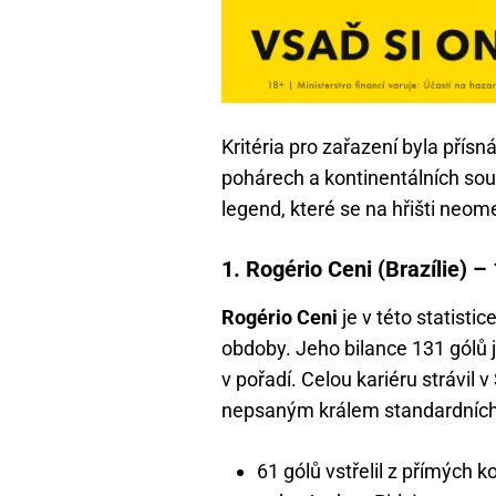
Kritéria pro zařazení byla přísn
pohárech a kontinentálních sout
legend, které se na hřišti neom
1. Rogério Ceni (Brazílie) –
Rogério Ceni
je v této statisti
obdoby. Jeho bilance 131 gólů
v pořadí. Celou kariéru strávil
nepsaným králem standardních 
61 gólů vstřelil z přímých 