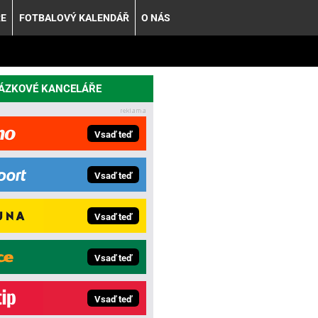
ŘE
FOTBALOVÝ KALENDÁŘ
O NÁS
SÁZKOVÉ KANCELÁŘE
Vsaď teď
Vsaď teď
Vsaď teď
Vsaď teď
Vsaď teď