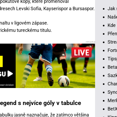
 pokutové kopy, které proměňoval
Jak 
 dresech Levski Sofia, Kayserispor a Bursaspor.
Naše
naltu v ligovém zápase.
Kde 
ickému tureckému titulu.
Přen
Str
Fort
Tips
Beta
Sazk
Cha
Syno
Merk
egend s nejvíce góly v tabulce
BetX
tabulku jasně naznačuje, že zatímco většina