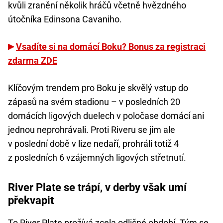
kvůli zranění několik hráčů včetně hvězdného
útočníka Edinsona Cavaniho.
Vsadíte si na domácí Boku? Bonus za registraci
zdarma ZDE
Klíčovým trendem pro Boku je skvělý vstup do
zápasů na svém stadionu – v posledních 20
domácích ligových duelech v poločase domácí ani
jednou neprohrávali. Proti Riveru se jim ale
v poslední době v lize nedaří, prohráli totiž 4
z posledních 6 vzájemných ligových střetnutí.
River Plate se trápí, v derby však umí
překvapit
To River Plate prožívá zcela odlišné období. Tým se