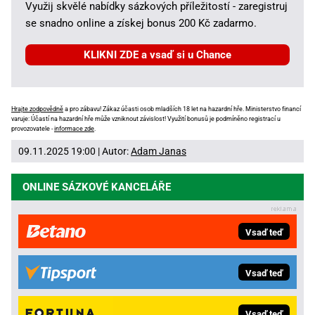
Využij skvělé nabídky sázkových příležitostí - zaregistruj
se snadno online a získej bonus 200 Kč zadarmo.
KLIKNI ZDE a vsaď si u Chance
Hrajte zodpovědně
a pro zábavu! Zákaz účasti osob mladších 18 let na hazardní hře. Ministerstvo financí
varuje: Účastí na hazardní hře může vzniknout závislost! Využití bonusů je podmíněno registrací u
provozovatele -
informace zde
.
09.11.2025 19:00 | Autor:
Adam Janas
ONLINE SÁZKOVÉ KANCELÁŘE
Vsaď teď
Vsaď teď
Vsaď teď