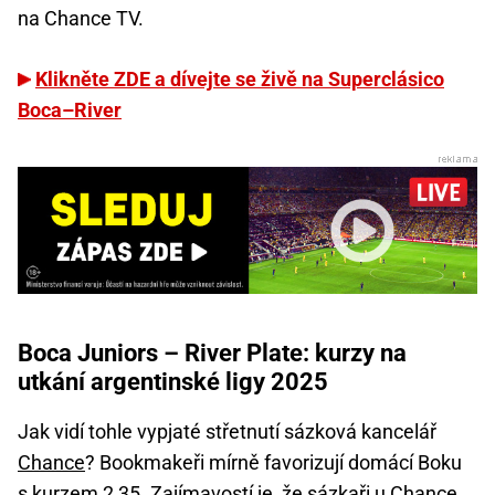
na Chance TV.
Klikněte ZDE a dívejte se živě na Superclásico
Boca–River
Boca Juniors – River Plate: kurzy na
utkání argentinské ligy 2025
Jak vidí tohle vypjaté střetnutí sázková kancelář
Chance
? Bookmakeři mírně favorizují domácí Boku
s kurzem 2,35. Zajímavostí je, že sázkaři u Chance