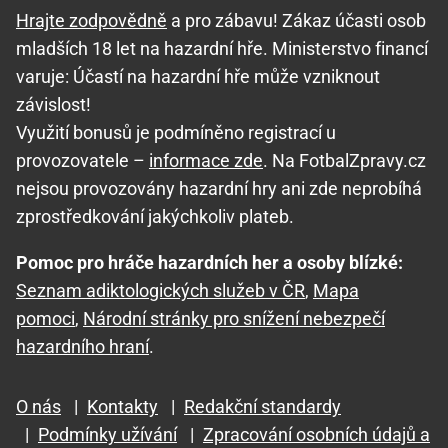
Hrajte zodpovědně
a pro zábavu! Zákaz účasti osob
mladších 18 let na hazardní hře. Ministerstvo financí
varuje: Účastí na hazardní hře může vzniknout
závislost!
Využití bonusů je podmíněno registrací u
provozovatele –
informace zde
. Na FotbalZpravy.cz
nejsou provozovány hazardní hry ani zde neprobíhá
zprostředkování jakýchkoliv plateb.
Pomoc pro hráče hazardních her a osoby blízké:
Seznam adiktologických služeb v ČR
,
Mapa
pomoci
,
Národní stránky pro snížení nebezpečí
hazardního hraní
.
O nás
|
Kontakty
|
Redakční standardy
|
Podmínky užívání
|
Zpracování osobních údajů a