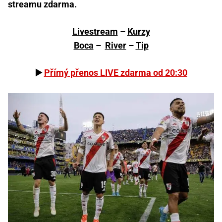
streamu zdarma.
Livestream
–
Kurzy
Boca
–
River
–
Tip
▶️
Přímý přenos LIVE zdarma od 20:30