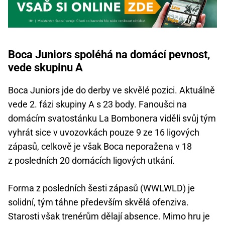
Boca Juniors spoléhá na domácí pevnost,
vede skupinu A
Boca Juniors jde do derby ve skvělé pozici. Aktuálně
vede 2. fázi skupiny A s 23 body. Fanoušci na
domácím svatostánku La Bombonera viděli svůj tým
vyhrát sice v uvozovkách pouze 9 ze 16 ligových
zápasů, celkově je však Boca neporažena v 18
z posledních 20 domácích ligových utkání.
Forma z posledních šesti zápasů (WWLWLD) je
solidní, tým táhne především skvělá ofenziva.
Starosti však trenérům dělají absence. Mimo hru je