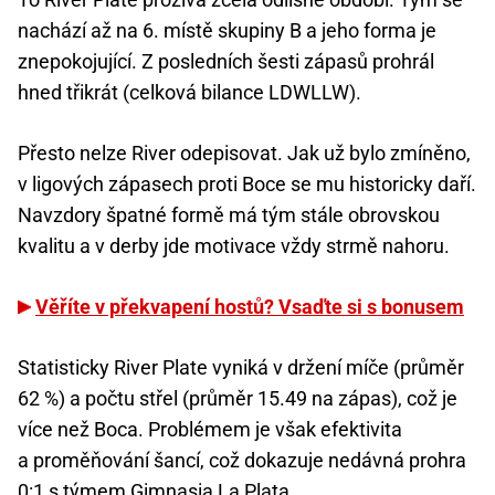
nachází až na 6. místě skupiny B a jeho forma je
znepokojující. Z posledních šesti zápasů prohrál
hned třikrát (celková bilance LDWLLW).
Přesto nelze River odepisovat. Jak už bylo zmíněno,
v ligových zápasech proti Boce se mu historicky daří.
Navzdory špatné formě má tým stále obrovskou
kvalitu a v derby jde motivace vždy strmě nahoru.
Věříte v překvapení hostů? Vsaďte si s bonusem
Statisticky River Plate vyniká v držení míče (průměr
62 %) a počtu střel (průměr 15.49 na zápas), což je
více než Boca. Problémem je však efektivita
a proměňování šancí, což dokazuje nedávná prohra
0:1 s týmem Gimnasia La Plata.