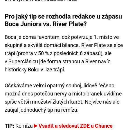
Pro jaký tip se rozhodla redakce u zápasu
Boca Juniors vs. River Plate?
Boca je doma favoritem, což potvrzuje 1. místo ve
skupině a skvělá domácí bilance. River Plate se sice
trápí (prohra v 50 % z posledních 6 zápasů), ale
v Superclásicu jde forma stranou a River navíc
historicky Boku v lize trápí.
Očekáváme velmi opatrný souboj, lidově řečeno
možná dnes potečou nervy a místo branek uvidíme
spíše větší množství žlutých karet. Nejvíce nás ale
zaujal jednoduchý tip na remízu.
TIP:
Remíza
Vsadit a sledovat ZDE u Chance