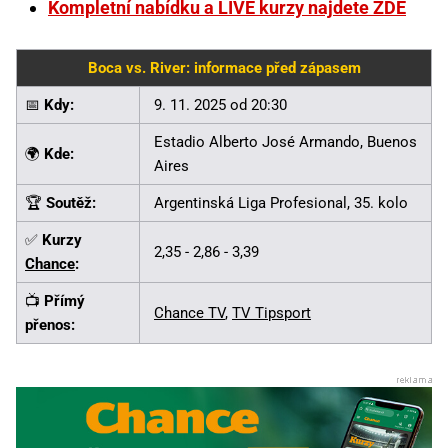
Kompletní nabídku a LIVE kurzy najdete ZDE
Boca vs. River: informace před zápasem
📅
Kdy:
9. 11. 2025 od 20:30
Estadio Alberto José Armando, Buenos
🌍
Kde:
Aires
🏆
Soutěž:
Argentinská Liga Profesional, 35. kolo
✅
Kurzy
2,35 - 2,86 - 3,39
Chance
:
📺
Přímý
Chance TV
,
TV Tipsport
přenos: