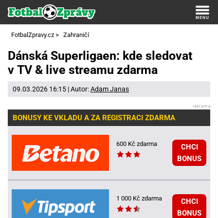
FotbalZpravy.cz
>
Zahraničí
Dánská Superligaen: kde sledovat
v TV & live streamu zdarma
09.03.2026 16:15 | Autor:
Adam Janas
BONUSY KE VKLADU A ZA REGISTRACI ZDARMA
600 Kč zdarma
CHCI
BONUS
1 000 Kč zdarma
CHCI
BONUS