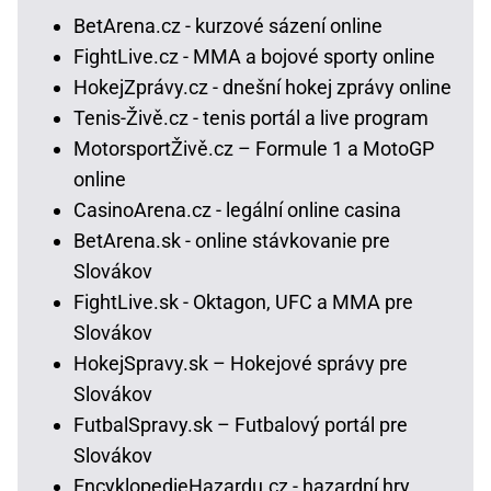
BetArena.cz - kurzové sázení online
FightLive.cz - MMA a bojové sporty online
HokejZprávy.cz - dnešní hokej zprávy online
Tenis-Živě.cz - tenis portál a live program
MotorsportŽivě.cz – Formule 1 a MotoGP
online
CasinoArena.cz - legální online casina
BetArena.sk - online stávkovanie pre
Slovákov
FightLive.sk - Oktagon, UFC a MMA pre
Slovákov
HokejSpravy.sk – Hokejové správy pre
Slovákov
FutbalSpravy.sk – Futbalový portál pre
Slovákov
EncyklopedieHazardu.cz - hazardní hry