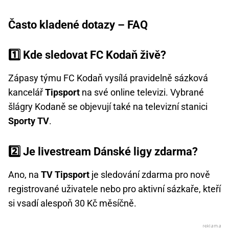
Často kladené dotazy – FAQ
1️⃣ Kde sledovat FC Kodaň živě?
Zápasy týmu FC Kodaň vysílá pravidelně sázková
kancelář
Tipsport
na své online televizi. Vybrané
šlágry Kodaně se objevují také na televizní stanici
Sporty TV
.
2️⃣ Je livestream Dánské ligy zdarma?
Ano, na
TV Tipsport
je sledování zdarma pro nově
registrované uživatele nebo pro aktivní sázkaře, kteří
si vsadí alespoň 30 Kč měsíčně.