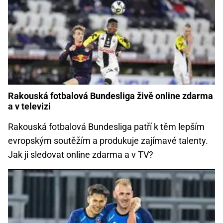
Rakouská fotbalová Bundesliga živě online zdarma
a v televizi
Rakouská fotbalová Bundesliga patří k těm lepším
evropským soutěžím a produkuje zajímavé talenty.
Jak ji sledovat online zdarma a v TV?