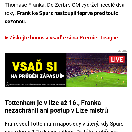
Thomase Franka. De Zerbi v OM vydržel necelé dva
roky.
Frank ke Spurs nastoupil teprve před touto
sezonou.
Získejte bonus a vsaďte si na Premier League
Tottenham je v lize až 16., Franka
nezachránil ani postup v Lize mistrů
Frank vedl Tottenham naposledy v úterý, kdy Spurs
padli doma 1:2 s Newcastlem. Po této prohře jsou