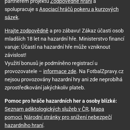
partnerem projektu
Zodpovědné hraní
a
spolupracuje s
Asociací hráčů pokeru a kurzových
sázek
.
Hrajte zodpovědně
a pro zábavu! Zákaz účasti osob
mladších 18 let na hazardní hře. Ministerstvo financí
varuje: Účastí na hazardní hře může vzniknout
závislost!
Využití bonusů je podmíněno registrací u
provozovatele –
informace zde
. Na FotbalZpravy.cz
nejsou provozovány hazardní hry ani zde neprobíhá
zprostředkování jakýchkoliv plateb.
Pomoc pro hráče hazardních her a osoby blízké:
Seznam adiktologických služeb v ČR
,
Mapa
pomoci
,
Národní stránky pro snížení nebezpečí
hazardního hraní
.