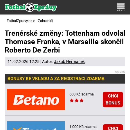
FotbalZpravy.cz
>
Zahraničí
Trenérské změny: Tottenham odvolal
Thomase Franka, v Marseille skončil
Roberto De Zerbi
11.02.2026 12:25 | Autor:
Jakub Heřmánek
BONUSY KE VKLADU A ZA REGISTRACI ZDARMA
600 Kč zdarma
CHCI
BONUS
1 000 Kč zdarma
CHCI