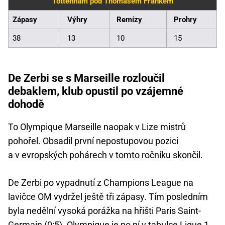
Tottenham pod Thomasem Frankem
Zápasy
Výhry
Remízy
Prohry
38
13
10
15
De Zerbi se s Marseille rozloučil
debaklem, klub opustil po vzájemné
dohodě
To Olympique Marseille naopak v Lize mistrů
pohořel. Obsadil první nepostupovou pozici
a v evropských pohárech v tomto ročníku skončil.
De Zerbi po vypadnutí z Champions League na
lavičce OM vydržel ještě tři zápasy. Tím posledním
byla nedělní vysoká porážka na hřišti Paris Saint-
Germain (0:5). Olympique je po ní v tabulce
Ligue 1