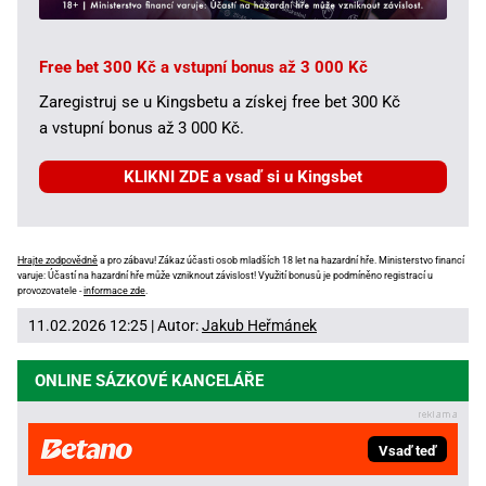
Free bet 300 Kč a vstupní bonus až 3 000 Kč
Zaregistruj se u Kingsbetu a získej free bet 300 Kč
a vstupní bonus až 3 000 Kč.
KLIKNI ZDE a vsaď si u Kingsbet
Hrajte zodpovědně
a pro zábavu! Zákaz účasti osob mladších 18 let na hazardní hře. Ministerstvo financí
varuje: Účastí na hazardní hře může vzniknout závislost! Využití bonusů je podmíněno registrací u
provozovatele -
informace zde
.
11.02.2026 12:25 | Autor:
Jakub Heřmánek
ONLINE SÁZKOVÉ KANCELÁŘE
Vsaď teď