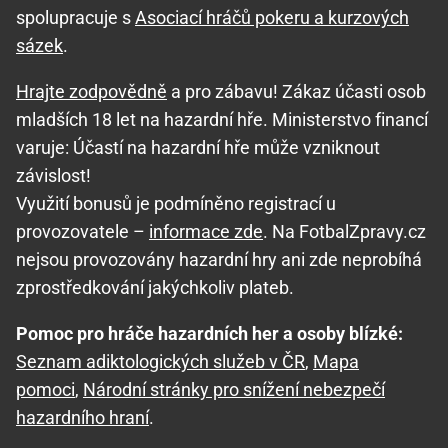
spolupracuje s
Asociací hráčů pokeru a kurzových
sázek
.
Hrajte zodpovědně
a pro zábavu! Zákaz účasti osob
mladších 18 let na hazardní hře. Ministerstvo financí
varuje: Účastí na hazardní hře může vzniknout
závislost!
Využití bonusů je podmíněno registrací u
provozovatele –
informace zde
. Na FotbalZpravy.cz
nejsou provozovány hazardní hry ani zde neprobíhá
zprostředkování jakýchkoliv plateb.
Pomoc pro hráče hazardních her a osoby blízké:
Seznam adiktologických služeb v ČR
,
Mapa
pomoci
,
Národní stránky pro snížení nebezpečí
hazardního hraní
.