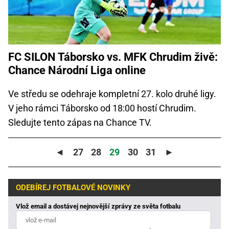
FC SILON Táborsko vs. MFK Chrudim živě:
Chance Národní Liga online
Ve středu se odehraje kompletní 27. kolo druhé ligy.
V jeho rámci Táborsko od 18:00 hostí Chrudim.
Sledujte tento zápas na Chance TV.
◄
27
28
29
30
31
►
ODEBÍREJ FOTBALOVÉ NOVINKY
Vlož email a dostávej nejnovější zprávy ze světa fotbalu