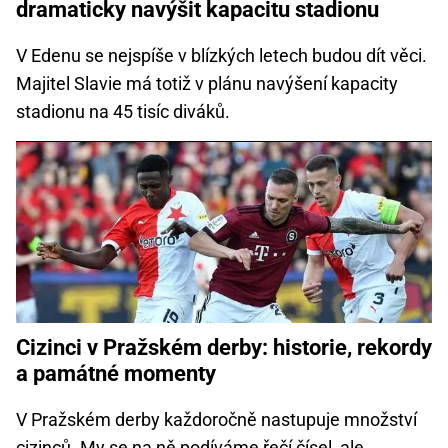
dramaticky navýšit kapacitu stadionu
V Edenu se nejspíše v blízkých letech budou dít věci.
Majitel Slavie má totiž v plánu navýšení kapacity
stadionu na 45 tisíc diváků.
Cizinci v Pražském derby: historie, rekordy
a památné momenty
V Pražském derby každoročně nastupuje množství
cizinců. My se na ně podíváme řečí čísel, ale