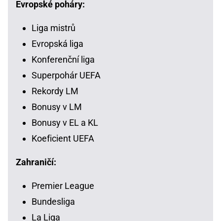
Evropské poháry:
Liga mistrů
Evropská liga
Konferenční liga
Superpohár UEFA
Rekordy LM
Bonusy v LM
Bonusy v EL a KL
Koeficient UEFA
Zahraničí:
Premier League
Bundesliga
La Liga