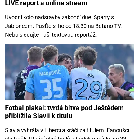
LIVE report a online stream
Úvodní kolo nadstavby zakončí duel Sparty s
Jabloncem. Pusťte si ho od 18:30 na Betano TV.
Nebo sledujte naši textovou reportáž.
Fotbal plakal: tvrdá bitva pod Ještědem
přiblížila Slavii k titulu
Slavia vyhrála v Liberci a kráčí za titulem. Fanoušci
ale trpěli. Utkání plné faulů a hádek nabídlo jen 38