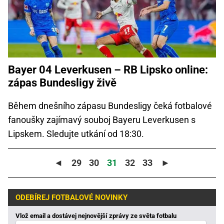
Bayer 04 Leverkusen – RB Lipsko online:
zápas Bundesligy živě
Během dnešního zápasu Bundesligy čeká fotbalové
fanoušky zajímavý souboj Bayeru Leverkusen s
Lipskem. Sledujte utkání od 18:30.
◄
29
30
31
32
33
►
ODEBÍREJ FOTBALOVÉ NOVINKY
Vlož email a dostávej nejnovější zprávy ze světa fotbalu