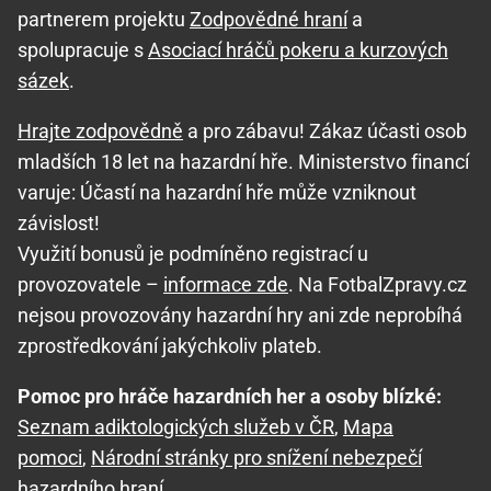
partnerem projektu
Zodpovědné hraní
a
spolupracuje s
Asociací hráčů pokeru a kurzových
sázek
.
Hrajte zodpovědně
a pro zábavu! Zákaz účasti osob
mladších 18 let na hazardní hře. Ministerstvo financí
varuje: Účastí na hazardní hře může vzniknout
závislost!
Využití bonusů je podmíněno registrací u
provozovatele –
informace zde
. Na FotbalZpravy.cz
nejsou provozovány hazardní hry ani zde neprobíhá
zprostředkování jakýchkoliv plateb.
Pomoc pro hráče hazardních her a osoby blízké:
Seznam adiktologických služeb v ČR
,
Mapa
pomoci
,
Národní stránky pro snížení nebezpečí
hazardního hraní
.