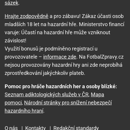
sázek
.
Hrajte zodpovědně
a pro zábavu! Zákaz účasti osob
mladších 18 let na hazardní hře. Ministerstvo financí
varuje: Účastí na hazardní hře může vzniknout
závislost!
Využití bonusů je podmíněno registrací u
provozovatele –
informace zde
. Na FotbalZpravy.cz
nejsou provozovány hazardní hry ani zde neprobíhá
zprostředkování jakýchkoliv plateb.
Pomoc pro hráče hazardních her a osoby blízké:
Seznam adiktologických služeb v ČR
,
Mapa
pomoci
,
Národní stránky pro snížení nebezpečí
hazardního hraní
.
O nás
|
Kontakty
|
Redakční standardy