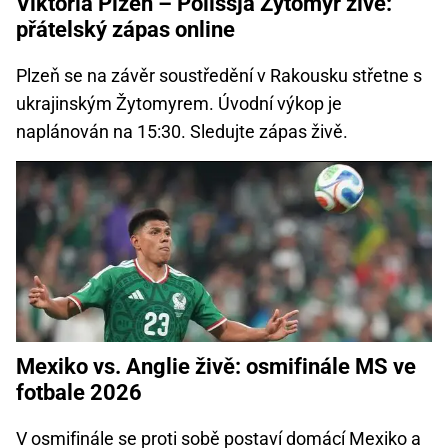
Viktoria Plzeň – Polissja Žytomyr živě:
přátelský zápas online
Plzeň se na závěr soustředění v Rakousku střetne s
ukrajinským Žytomyrem. Úvodní výkop je
naplánován na 15:30. Sledujte zápas živě.
Mexiko vs. Anglie živě: osmifinále MS ve
fotbale 2026
V osmifinále se proti sobě postaví domácí Mexiko a