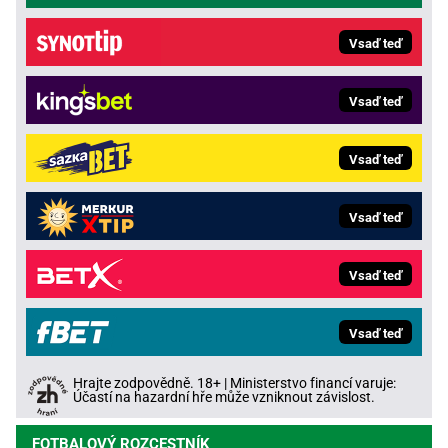
Vsaď teď
Vsaď teď
Vsaď teď
Vsaď teď
Vsaď teď
Vsaď teď
Hrajte zodpovědně. 18+ | Ministerstvo financí varuje:
Účastí na hazardní hře může vzniknout závislost.
FOTBALOVÝ ROZCESTNÍK