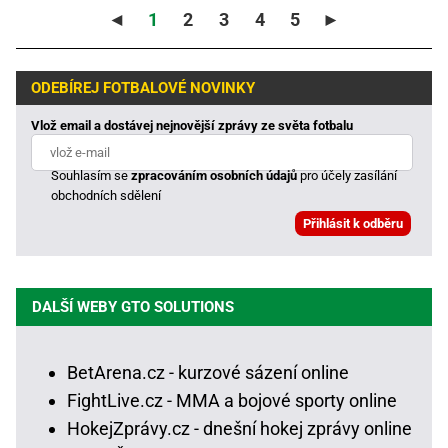
◄
1
2
3
4
5
►
ODEBÍREJ FOTBALOVÉ NOVINKY
Vlož email a dostávej nejnovější zprávy ze světa fotbalu
Souhlasím se
zpracováním osobních údajů
pro účely zasílání
obchodních sdělení
DALŠÍ WEBY GTO SOLUTIONS
BetArena.cz - kurzové sázení online
FightLive.cz - MMA a bojové sporty online
HokejZprávy.cz - dnešní hokej zprávy online