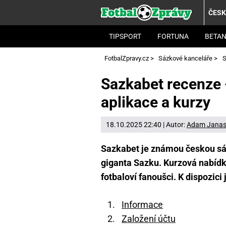
ČES
TIPSPORT
FORTUNA
BETA
FotbalZpravy.cz
>
Sázkové kanceláře
>
S
Sazkabet recenze -
aplikace a kurzy
18.10.2025 22:40 | Autor:
Adam Jana
Sazkabet je známou českou sáz
giganta Sazku. Kurzová nabídka
fotbaloví fanoušci. K dispozici
Informace
Založení účtu