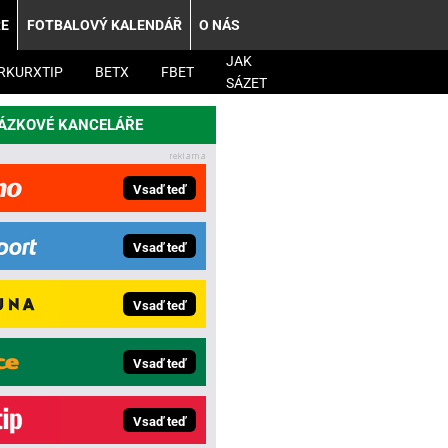
ŘE
FOTBALOVÝ KALENDÁŘ
O NÁS
JAK
RKURXTIP
BETX
FBET
SÁZET
SÁZKOVÉ KANCELÁŘE
Vsaď teď
Vsaď teď
Vsaď teď
Vsaď teď
Vsaď teď