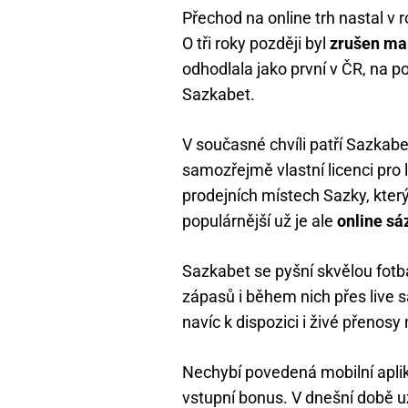
Přechod na online trh nastal v 
O tři roky později byl
zrušen ma
odhodlala jako první v ČR, na 
Sazkabet.
V současné chvíli patří Sazkab
samozřejmě vlastní licenci pro l
prodejních místech Sazky, kter
populárnější už je ale
online sá
Sazkabet se pyšní skvělou fotba
zápasů i během nich přes live
navíc k dispozici i živé přenosy 
Nechybí povedená mobilní aplik
vstupní bonus. V dnešní době už