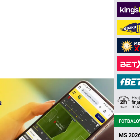
Hraj
fina
může
FOTBALO
MS 2026