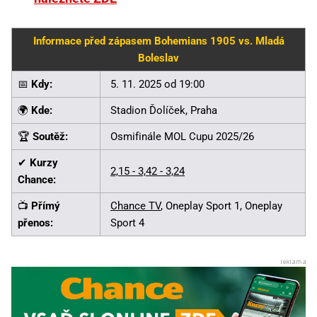
Informace před zápasem Bohemians 1905 vs. Mladá
Boleslav
📅
Kdy:
5. 11. 2025 od 19:00
🌍
Kde:
Stadion Ďolíček, Praha
🏆
Soutěž:
Osmifinále MOL Cupu 2025/26
✔
Kurzy
2,15 - 3,42 - 3,24
Chance:
📺
Přímý
Chance TV
, Oneplay Sport 1, Oneplay
přenos:
Sport 4