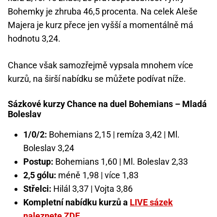
Bohemky je zhruba 46,5 procenta. Na celek Aleše
Majera je kurz přece jen vyšší a momentálně má
hodnotu 3,24.
Chance však samozřejmě vypsala mnohem více
kurzů, na širší nabídku se můžete podívat níže.
Sázkové kurzy Chance na duel Bohemians – Mladá
Boleslav
1/0/2:
Bohemians 2,15 | remíza 3,42 | Ml.
Boleslav 3,24
Postup:
Bohemians 1,60 | Ml. Boleslav 2,33
2,5 gólu:
méně 1,98 | více 1,83
Střelci:
Hilál 3,37 | Vojta 3,86
Kompletní nabídku kurzů a
LIVE sázek
naleznete ZDE