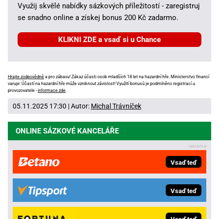
Využij skvělé nabídky sázkových příležitostí - zaregistruj
se snadno online a získej bonus 200 Kč zadarmo.
KLIKNI ZDE a vsaď si u Chance
Hrajte zodpovědně
a pro zábavu! Zákaz účasti osob mladších 18 let na hazardní hře. Ministerstvo financí
varuje: Účastí na hazardní hře může vzniknout závislost! Využití bonusů je podmíněno registrací u
provozovatele -
informace zde
.
05.11.2025 17:30 | Autor:
Michal Trávníček
ONLINE SÁZKOVÉ KANCELÁŘE
Vsaď teď
Vsaď teď