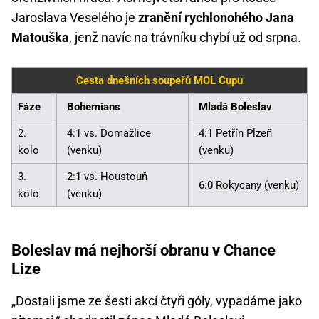
Jaroslava Veselého je
zranění rychlonohého Jana
Matouška
, jenž navíc na trávníku chybí už od srpna.
Cesta dnešních soupeřů MOL Cupu
Fáze
Bohemians
Mladá Boleslav
2.
4:1 vs. Domažlice
4:1 Petřín Plzeň
kolo
(venku)
(venku)
3.
2:1 vs. Houstouň
6:0 Rokycany (venku)
kolo
(venku)
Boleslav má nejhorší obranu v Chance
Lize
„Dostali jsme ze šesti akcí čtyři góly, vypadáme jako