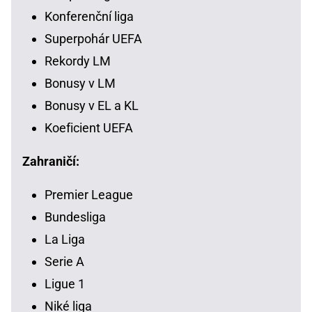
Konferenční liga
Superpohár UEFA
Rekordy LM
Bonusy v LM
Bonusy v EL a KL
Koeficient UEFA
Zahraničí:
Premier League
Bundesliga
La Liga
Serie A
Ligue 1
Niké liga