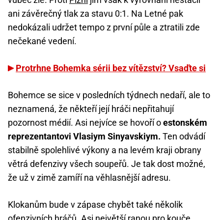
ani závěrečný tlak za stavu 0:1. Na Letné pak
nedokázali udržet tempo z první půle a ztratili zde
nečekané vedení.
Protrhne Bohemka sérii bez vítězství? Vsaďte si
Bohemce se sice v posledních týdnech nedaří, ale to
neznamená, že někteří její hráči nepřitahují
pozornost médií. Asi nejvíce se hovoří o
estonském
reprezentantovi Vlasiym Sinyavskiym.
Ten odvádí
stabilně spolehlivé výkony a na levém kraji obrany
větrá defenzivy všech soupeřů. Je tak dost možné,
že už v zimě zamíří na věhlasnější adresu.
Klokanům bude v zápase chybět také několik
ofenzivních hráčů. Asi největší ranou pro kouče