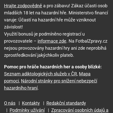
Hrajte zodpovědně
a pro zábavu! Zákaz účasti osob
mladších 18 let na hazardní hře. Ministerstvo financí
varuje: Účastí na hazardní hře může vzniknout
závislost!
Využití bonusů je podmíněno registrací u
provozovatele –
informace zde
. Na FotbalZpravy.cz
nejsou provozovány hazardní hry ani zde neprobíhá
zprostředkování jakýchkoliv plateb.
Pomoc pro hráče hazardních her a osoby blízké:
Seznam adiktologických služeb v ČR
,
Mapa
pomoci
,
Národní stránky pro snížení nebezpečí
hazardního hraní
.
O nás
|
Kontakty
|
Redakční standardy
|
Podmínky užívání
|
Zpracování osobních údajů a