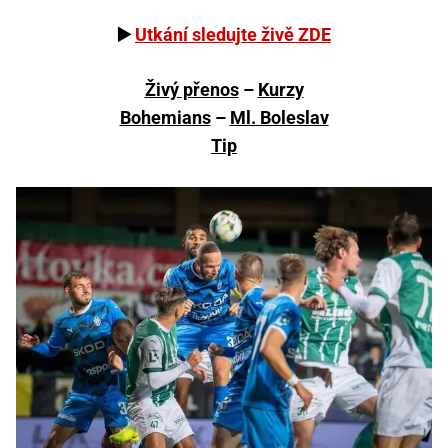
▶️
Utkání sledujte živě ZDE
Živý přenos
–
Kurzy
Bohemians
–
Ml. Boleslav
Tip