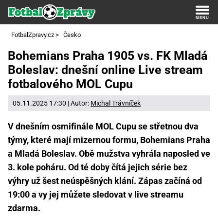
FotbalZpravy.cz
>
Česko
Bohemians Praha 1905 vs. FK Mladá
Boleslav: dnešní online Live stream
fotbalového MOL Cupu
05.11.2025 17:30 | Autor:
Michal Trávníček
V dnešním osmifinále MOL Cupu se střetnou dva
týmy, které mají mizernou formu, Bohemians Praha
a Mladá Boleslav. Obě mužstva vyhrála naposled ve
3. kole poháru. Od té doby čítá jejich série bez
výhry už šest neúspěšných klání. Zápas začíná od
19:00 a vy jej můžete sledovat v live streamu
zdarma.