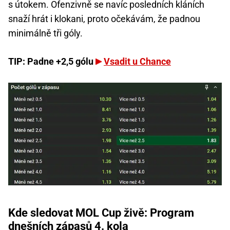
s útokem. Ofenzivně se navíc posledních kláních
snaží hrát i klokani, proto očekávám, že padnou
minimálně tři góly.
TIP: Padne +2,5 gólu
Vsadit u Chance
Kde sledovat MOL Cup živě: Program
dnešních zápasů 4. kola