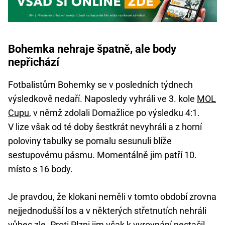
Bohemka nehraje špatně, ale body
nepřichází
Fotbalistům Bohemky se v posledních týdnech
výsledkově nedaří. Naposledy vyhráli ve 3. kole
MOL
Cupu
, v němž zdolali Domažlice po výsledku 4:1.
V lize však od té doby šestkrát nevyhráli a z horní
poloviny tabulky se pomalu sesunuli blíže
sestupovému pásmu. Momentálně jim patří 10.
místo s 16 body.
Je pravdou, že klokani neměli v tomto období zrovna
nejjednodušší los a v některých střetnutích nehráli
vůbec zle. Proti
Plzni
jim však k vyrovnání nestačil