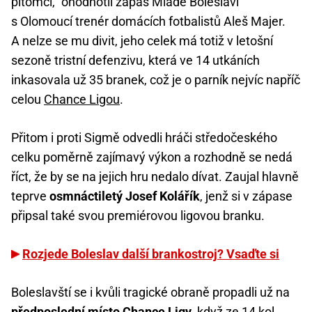
pitomci,“ ohodnotil zápas Mladé Boleslavi
s Olomoucí trenér domácích fotbalistů Aleš Majer.
A nelze se mu divit, jeho celek má totiž v letošní
sezoně tristní defenzivu, která ve 14 utkáních
inkasovala už 35 branek, což je o parník nejvíc napříč
celou
Chance Ligou
.
Přitom i proti Sigmě odvedli hráči středočeského
celku poměrně zajímavý výkon a rozhodně se nedá
říct, že by se na jejich hru nedalo dívat. Zaujal hlavně
teprve
osmnáctiletý Josef Kolářík
, jenž si v zápase
připsal také svou premiérovou ligovou branku.
Rozjede Boleslav další brankostroj? Vsaďte si
Boleslavští se i kvůli tragické obraně propadli už na
předposlední místo Chance Ligy
, když ze 14 kol