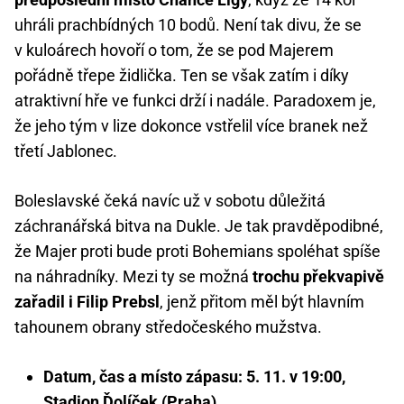
uhráli prachbídných 10 bodů. Není tak divu, že se
v kuloárech hovoří o tom, že se pod Majerem
pořádně třepe židlička. Ten se však zatím i díky
atraktivní hře ve funkci drží i nadále. Paradoxem je,
že jeho tým v lize dokonce vstřelil více branek než
třetí Jablonec.
Boleslavské čeká navíc už v sobotu důležitá
záchranářská bitva na Dukle. Je tak pravděpodibné,
že Majer proti bude proti Bohemians spoléhat spíše
na náhradníky. Mezi ty se možná
trochu překvapivě
zařadil i Filip Prebsl
, jenž přitom měl být hlavním
tahounem obrany středočeského mužstva.
Datum, čas a místo zápasu: 5. 11. v 19:00,
Stadion Ďolíček (Praha)