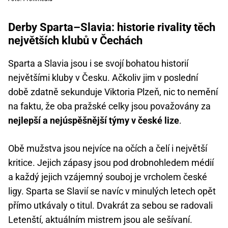
Derby Sparta–Slavia: historie rivality těch
největších klubů v Čechách
Sparta a Slavia jsou i se svojí bohatou historií
největšími kluby v Česku. Ačkoliv jim v poslední
době zdatně sekunduje Viktoria Plzeň, nic to nemění
na faktu, že oba pražské celky jsou považovány za
nejlepší a nejúspěšnější týmy v české lize
.
Obě mužstva jsou nejvíce na očích a čelí i největší
kritice. Jejich zápasy jsou pod drobnohledem médií
a každý jejich vzájemný souboj je vrcholem české
ligy. Sparta se Slavií se navíc v minulých letech opět
přímo utkávaly o titul. Dvakrát za sebou se radovali
Letenští, aktuálním mistrem jsou ale sešívaní.