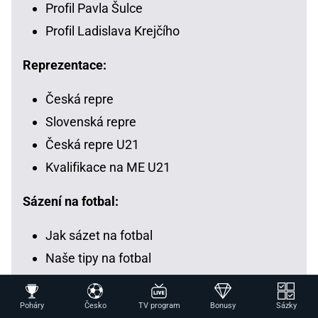
Profil Pavla Šulce
Profil Ladislava Krejčího
Reprezentace:
Česká repre
Slovenská repre
Česká repre U21
Kvalifikace na ME U21
Sázení na fotbal:
Jak sázet na fotbal
Naše tipy na fotbal
Kde hledat výsledky
Přenosy fotbalu dnes
Poháry
Česko
TV program
Bonusy
Sázky