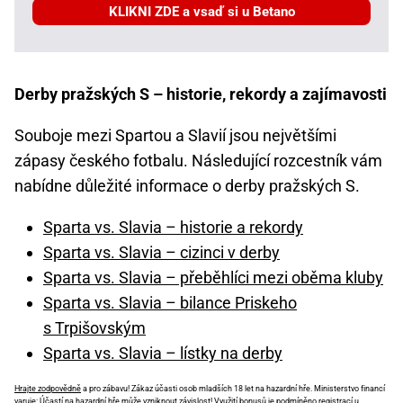
KLIKNI ZDE a vsaď si u Betano
Derby pražských S – historie, rekordy a zajímavosti
Souboje mezi Spartou a Slavií jsou největšími
zápasy českého fotbalu. Následující rozcestník vám
nabídne důležité informace o derby pražských S.
Sparta vs. Slavia – historie a rekordy
Sparta vs. Slavia – cizinci v derby
Sparta vs. Slavia – přeběhlíci mezi oběma kluby
Sparta vs. Slavia – bilance Priskeho
s Trpišovským
Sparta vs. Slavia – lístky na derby
Hrajte zodpovědně
a pro zábavu! Zákaz účasti osob mladších 18 let na hazardní hře. Ministerstvo financí
varuje: Účastí na hazardní hře může vzniknout závislost! Využití bonusů je podmíněno registrací u