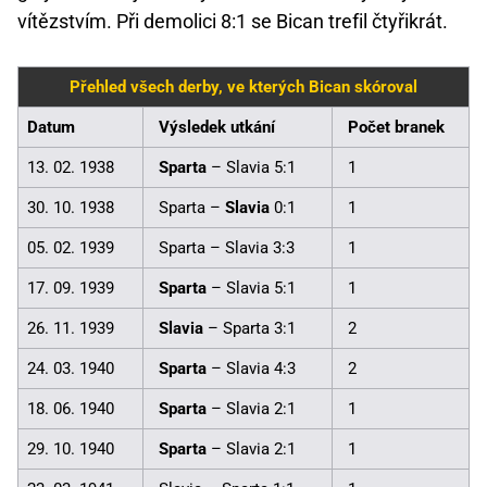
vítězstvím. Při demolici 8:1 se Bican trefil čtyřikrát.
Přehled všech derby, ve kterých Bican skóroval
Datum
Výsledek utkání
Počet branek
13. 02. 1938
Sparta
– Slavia 5:1
1
30. 10. 1938
Sparta –
Slavia
0:1
1
05. 02. 1939
Sparta – Slavia 3:3
1
17. 09. 1939
Sparta
– Slavia 5:1
1
26. 11. 1939
Slavia
– Sparta 3:1
2
24. 03. 1940
Sparta
– Slavia 4:3
2
18. 06. 1940
Sparta
– Slavia 2:1
1
29. 10. 1940
Sparta
– Slavia 2:1
1