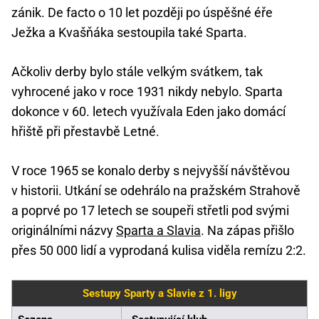
zánik. De facto o 10 let později po úspěšné éře
Ježka a Kvašňáka sestoupila také Sparta.
Ačkoliv derby bylo stále velkým svátkem, tak
vyhrocené jako v roce 1931 nikdy nebylo. Sparta
dokonce v 60. letech využívala Eden jako domácí
hřiště při přestavbě Letné.
V roce 1965 se konalo derby s nejvyšší návštěvou
v historii. Utkání se odehrálo na pražském Strahově
a poprvé po 17 letech se soupeři střetli pod svými
originálními názvy
Sparta a Slavia
. Na zápas přišlo
přes 50 000 lidí a vyprodaná kulisa viděla remízu 2:2.
Sestupy Sparty a Slavie z 1. ligy