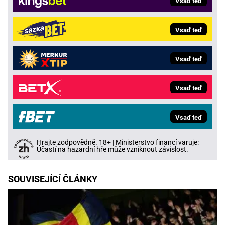
Vsaď teď
Vsaď teď
Vsaď teď
Vsaď teď
Vsaď teď
Hrajte zodpovědně. 18+ | Ministerstvo financí varuje:
Účastí na hazardní hře může vzniknout závislost.
SOUVISEJÍCÍ ČLÁNKY