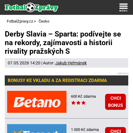
FotbalZpravy.cz
>
Česko
Derby Slavia – Sparta: podívejte se
na rekordy, zajímavosti a historii
rivality pražských S
07.05.2026 14:20 | Autor:
Jakub Heřmánek
BONUSY KE VKLADU A ZA REGISTRACI ZDARMA
600 Kč zdarma
CHCI
BONUS
1 000 Kč zdarma
CHCI