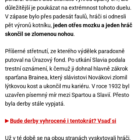
důležitější je poukázat na extrémnost tohoto duelu.
V zápase bylo přes padesát faulů, hráči si odnesli
pět výronů kotníku,
jeden otřes mozku a jeden hráč
skončil se zlomenou nohou
.
Příšerné střetnutí, ze kterého výdělek paradoxně
putoval na Úrazový fond. Po utkání Slavia podala
trestní oznámení, k čemuž ji dohnal hlavně zákrok
sparťana Brainea, který slávistovi Novákovi zlomil
lýtkovou kost a ukončil mu kariéru. V roce 1932 byl
uzavřen písemný mír mezi Spartou a Slavií. Přesto
byla derby stále vypjatá.
Bude derby vyhrocené i tentokrát? Vsaď si
Už v té době se na obou stranách vyskytovali hráči,