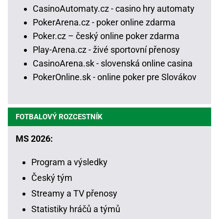
CasinoAutomaty.cz - casino hry automaty
PokerArena.cz - poker online zdarma
Poker.cz – český online poker zdarma
Play-Arena.cz - živé sportovní přenosy
CasinoArena.sk - slovenská online casina
PokerOnline.sk - online poker pre Slovákov
FOTBALOVÝ ROZCESTNÍK
MS 2026:
Program a výsledky
Český tým
Streamy a TV přenosy
Statistiky hráčů a týmů