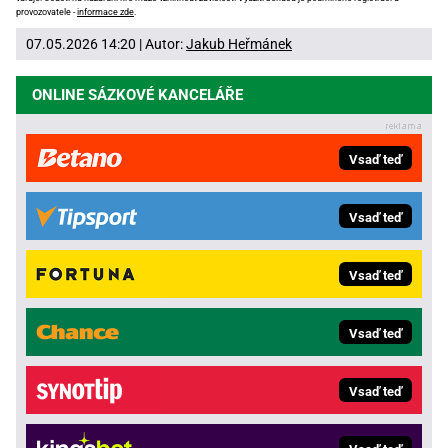
provozovatele -
informace zde
.
07.05.2026 14:20 | Autor:
Jakub Heřmánek
ONLINE SÁZKOVÉ KANCELÁŘE
Vsaď teď
Vsaď teď
Vsaď teď
Vsaď teď
Vsaď teď