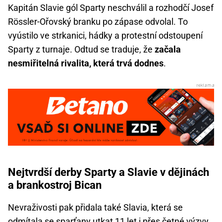
Kapitán Slavie gól Sparty neschválil a rozhodčí Josef
Rössler-Ořovský branku po zápase odvolal. To
vyústilo ve strkanici, hádky a protestní odstoupení
Sparty z turnaje. Odtud se traduje, že
začala
nesmiřitelná rivalita, která trvá dodnes
.
Nejtvrdší derby Sparty a Slavie v dějinách
a brankostroj Bican
Nevraživosti pak přidala také Slavia, která se
odmítala se sparťany utkat 11 let i přes četné výzvy