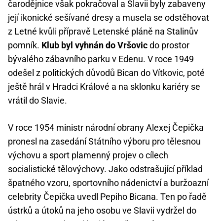
čarodějnice však pokračoval a Slavii byly zabaveny
její ikonické sešívané dresy a musela se odstěhovat
z Letné kvůli přípravě Letenské pláně na Stalinův
pomník.
Klub byl vyhnán do Vršovic
do prostor
bývalého zábavního parku v Edenu. V roce 1949
odešel z politických důvodů Bican do Vítkovic, poté
ještě hrál v Hradci Králové a na sklonku kariéry se
vrátil do Slavie.
V roce 1954 ministr národní obrany Alexej Čepička
pronesl na zasedání Státního výboru pro tělesnou
výchovu a sport plamenný projev o cílech
socialistické tělovýchovy. Jako odstrašující příklad
špatného vzoru, sportovního nádenictví a buržoazní
celebrity Čepička uvedl Pepiho Bicana. Ten po řadě
ústrků a útoků na jeho osobu ve Slavii vydržel do