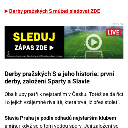
Derby pražských S můžeš sledovat ZDE
Derby pražských S a jeho historie: první
derby, založení Sparty a Slavie
Oba kluby patří k nejstarším v Česku. Totéž se dá říct
i o jejich vzájemné rivalitě, která trvá již přes století.
Slavia Praha je podle odhadů nejstarším klubem
u nás
, i když se o tom vedou spory. Její založení se