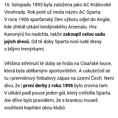
16. listopadu 1893 byla založena jako AC Královské
Vinohrady. Rok poté už nesla název AC Sparta.
V roce 1906 sparťanský člen výboru odjel do Anglie,
kde zhlédl utkání londýnského Arsenalu. Hra
Kanonýrů ho nadchla, takže
zakoupil celou sadu
jejich dresů.
Od té doby Sparta nosí rudé dresy
s bílými trenýrkami.
Většina střetnutí té doby se hrála na Císařské louce,
která byla oblíbeným sportovištěm. A uskutečnil se
tu i premiérový fotbalový zápas na území Čech. Není
divu, že i
první derby z roku 1896
bylo zrovna tam.
V utkání padl pouze jeden gól, který vstřelila Sparta.
Ale dříve bylo pravidlem, že s brankou museli
souhlasit kapitáni obou klubů.