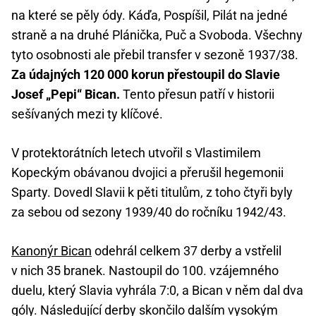
na které se pěly ódy. Káďa, Pospíšil, Pilát na jedné
straně a na druhé Plánička, Puč a Svoboda. Všechny
tyto osobnosti ale přebil transfer v sezoně 1937/38.
Za údajných 120 000 korun přestoupil do Slavie
Josef „Pepi“ Bican.
Tento přesun patří v historii
sešívaných mezi ty klíčové.
V protektorátních letech utvořil s Vlastimilem
Kopeckým obávanou dvojici a přerušil hegemonii
Sparty. Dovedl Slavii k pěti titulům, z toho čtyři byly
za sebou od sezony 1939/40 do ročníku 1942/43.
Kanonýr Bican
odehrál celkem 37 derby a vstřelil
v nich 35 branek. Nastoupil do 100. vzájemného
duelu, který Slavia vyhrála 7:0, a Bican v něm dal dva
góly. Následující derby skončilo dalším vysokým