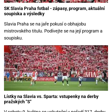
SK Slavia Praha fotbal - zápasy, program, aktuální
soupiska a výsledky
Slavia Praha se na jaře pokusí o obhajobu
mistrovského titulu. Podívejte se na její program a
soupisku.
Lístky na Slavia vs. Sparta: vstupenky na derby
pražských "S"
V sobotu 9. května se uskuteční v pořadí 317. derby