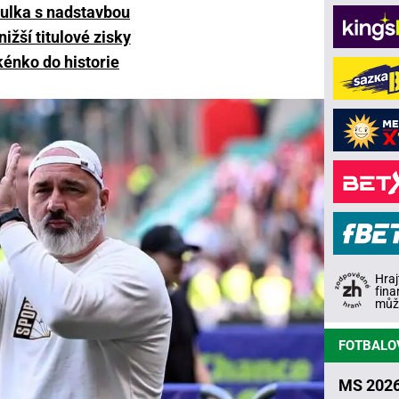
ulka s nadstavbou
nižší titulové zisky
énko do historie
Hraj
fina
může
FOTBALO
MS 2026