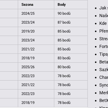
Sezona
Body
Jak 
2024/25
90 bodů
Naše
2023/24
87 bodů
Kde 
Přen
2019/20
85 bodů
Str
2023/24
85 bodů
Fort
2021/22
85 bodů
Tips
2018/19
83 bodů
Beta
2025/26
80 bodů
Sazk
2022/23
78 bodů
Cha
Syno
2021/22
78 bodů
Merk
2022/23
78 bodů
BetX
2018/19
78 bodů