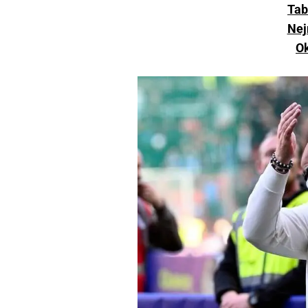
Tab
Nej
Ok