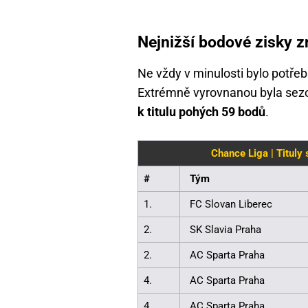
Nejnižší bodové zisky z
Ne vždy v minulosti bylo potřeb
Extrémně vyrovnanou byla sez
k titulu pohých 59 bodů
.
Chance Liga | Tituly
#
Tým
1.
FC Slovan Liberec
2.
SK Slavia Praha
2.
AC Sparta Praha
4.
AC Sparta Praha
4.
AC Sparta Praha