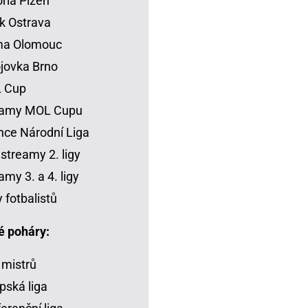
oria Plzeň
k Ostrava
ma Olomouc
jovka Brno
 Cup
eamy MOL Cupu
ce Národní Liga
 streamy 2. ligy
amy 3. a 4. ligy
y fotbalistů
é poháry:
 mistrů
pská liga