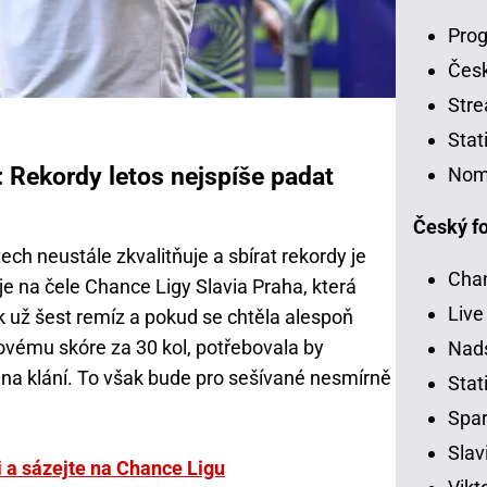
Prog
Čes
Stre
Stat
 Rekordy letos nejspíše padat
Nom
Český fo
ech neustále zkvalitňuje a sbírat rekordy je
Chan
 je na čele Chance Ligy Slavia Praha, která
Live
k už šest remíz a pokud se chtěla alespoň
ému skóre za 30 kol, potřebovala by
Nads
hna klání. To však bude pro sešívané nesmírně
Stati
Spar
Slav
 a sázejte na Chance Ligu