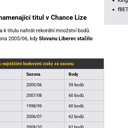
King
fBET
namenající titul v Chance Lize
a k titulu nahrát rekordní množství bodů.
ona 2005/06, kdy
Slovanu Liberec stačilo
 s nejnižšími bodovými zisky za sezonu
Sezona
Body
2005/06
59 bodů
2007/08
60 bodů
1998/99
60 bodů
2006/07
62 bodů
2009/10
62 bodů