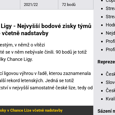
Copa
2021/22
72 bodů
Stre
Stre
Hodn
Ligy - Nejvyšší bodové zisky týmů
ze včetně nadstavby
Nejd
Prof
estým, v němž o vítězi
Prof
té se v něm nebývale činili. 90 bodů je totiž
ulky Chance Ligy.
Repreze
 ligovou výhrou v řadě, kterou zaznamenala
Česk
další rekord letenských. Jedná se totiž
Slov
ství v nejvyšší samostatné české lize, tedy od
Česk
Kval
isky v Chance Lize včetně nadstavby
Sázení n