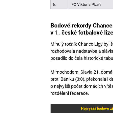
6.
FC Viktoria Plzeň
Bodové rekordy Chance 
v 1. české fotbalové li
Minulý ročník Chance Ligy byl š
rozhodovala
nadstavba
a slávis
posadilo do čela historické tab
Mimochodem, Slavia 21. domácí
proti Baníku (3:0), překonala i 
o nejvyšší počet domácích vítěz
rozdělení federace.
Nejvyšší bodové z