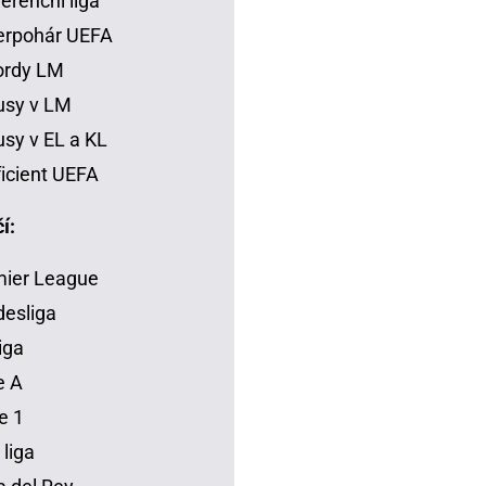
erenční liga
erpohár UEFA
ordy LM
usy v LM
sy v EL a KL
icient UEFA
í:
mier League
esliga
iga
e A
e 1
 liga