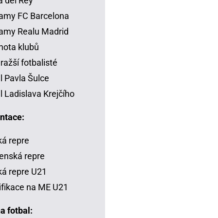
 del Rey
amy FC Barcelona
amy Realu Madrid
ota klubů
ražší fotbalisté
il Pavla Šulce
il Ladislava Krejčího
ntace:
á repre
enská repre
á repre U21
ifikace na ME U21
a fotbal: