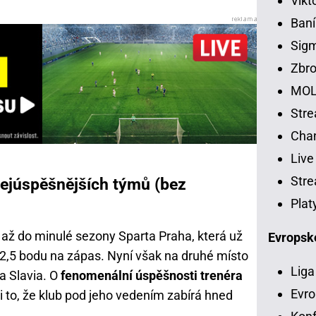
Vikt
Baní
Sig
Zbro
MOL
Str
Chan
Live
Stre
nejúspěšnějších týmů (bez
Plat
la až do minulé sezony Sparta Praha, která už
Evropsk
u 2,5 bodu na zápas. Nyní však na druhé místo
Liga
a Slavia. O
fenomenální úspěšnosti trenéra
Evro
i to, že klub pod jeho vedením zabírá hned