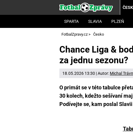
ČES
SPARTA
SLAVIA
PLZEŇ
FotbalZpravy.cz
>
Česko
Chance Liga & body
za jednu sezonu?
18.05.2026 13:30 | Autor:
Michal Trávn
O primát se v této tabulce přet
30 kolech, kdežto sešívaní ma
Podívejte se, kam poslal Slavii 
Tab