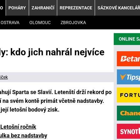
KO
POHÁRY
ZAHRANIČÍ
REPREZENTACE
SÁZKOVÉ KANCELÁ
OSTRAVA
OLOMOUC
ZBROJOVKA
ONLINE 
: kdo jich nahrál nejvíce
íček
ahují Sparta se Slavií. Letenští drží rekord po
jí na svém kontě primát včetně nadstavby.
její letošní bodový zisk.
Letošní ročník
ulka bez nadstavby