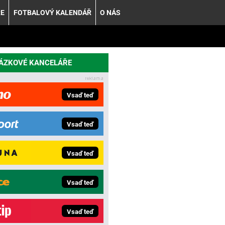
ŘE
FOTBALOVÝ KALENDÁŘ
O NÁS
SÁZKOVÉ KANCELÁŘE
Vsaď teď
Vsaď teď
Vsaď teď
Vsaď teď
Vsaď teď