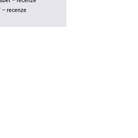
sbet – recenze
 – recenze