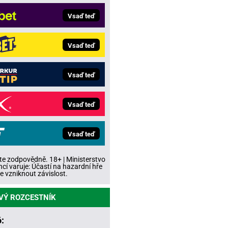
Vsaď teď
Vsaď teď
Vsaď teď
Vsaď teď
Vsaď teď
te zodpovědně. 18+ | Ministerstvo
ncí varuje: Účastí na hazardní hře
 vzniknout závislost.
VÝ ROZCESTNÍK
: