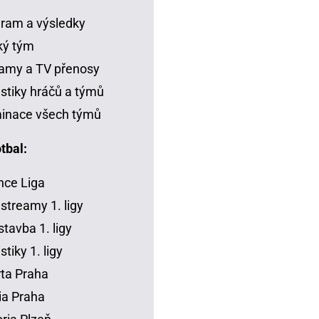
ram a výsledky
ký tým
amy a TV přenosy
istiky hráčů a týmů
inace všech týmů
tbal:
ce Liga
 streamy 1. ligy
tavba 1. ligy
stiky 1. ligy
ta Praha
ia Praha