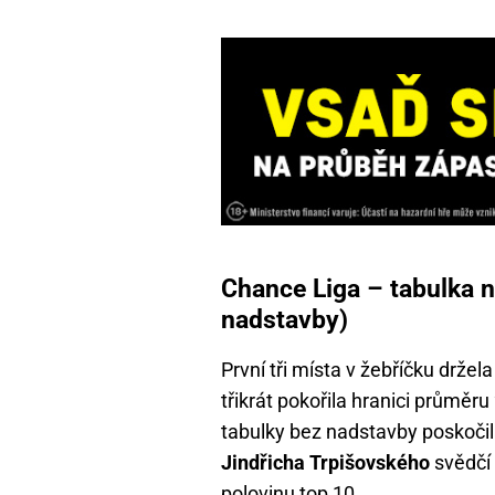
Chance Liga – tabulka 
nadstavby)
První tři místa v žebříčku drže
třikrát pokořila hranici průměr
tabulky bez nadstavby poskočil
Jindřicha Trpišovského
svědčí 
polovinu top 10.