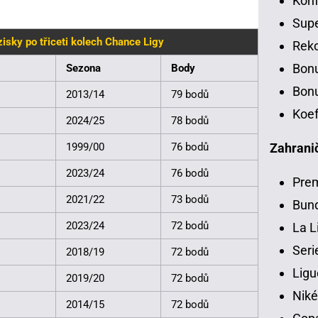
Konf
Sup
isky po třiceti kolech Chance Ligy
Rek
Bon
Sezona
Body
Bonu
2013/14
79 bodů
Koef
2024/25
78 bodů
1999/00
76 bodů
Zahranič
2023/24
76 bodů
Pre
2021/22
73 bodů
Bund
2023/24
72 bodů
La L
Seri
2018/19
72 bodů
Ligu
2019/20
72 bodů
Niké
2014/15
72 bodů