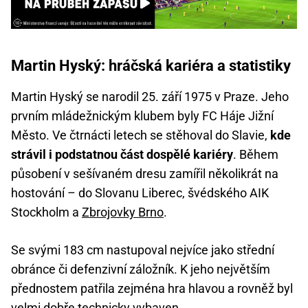
Martin Hyský: hráčská kariéra a statistiky
Martin Hyský se narodil 25. září 1975 v Praze. Jeho
prvním mládežnickým klubem byly FC Háje Jižní
Město. Ve čtrnácti letech se stěhoval do Slavie,
kde
strávil i podstatnou část dospělé kariéry
. Během
působení v sešívaném dresu zamířil několikrát na
hostování – do Slovanu Liberec, švédského AIK
Stockholm a
Zbrojovky Brno
.
Se svými 183 cm nastupoval nejvíce jako střední
obránce či defenzivní záložník. K jeho největším
přednostem patřila zejména hra hlavou a rovněž byl
velmi dobře technicky vybaven.