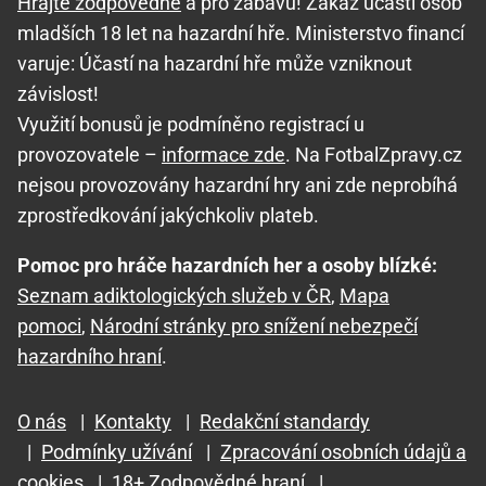
Hrajte zodpovědně
a pro zábavu! Zákaz účasti osob
mladších 18 let na hazardní hře. Ministerstvo financí
varuje: Účastí na hazardní hře může vzniknout
závislost!
Využití bonusů je podmíněno registrací u
provozovatele –
informace zde
. Na FotbalZpravy.cz
nejsou provozovány hazardní hry ani zde neprobíhá
zprostředkování jakýchkoliv plateb.
Pomoc pro hráče hazardních her a osoby blízké:
Seznam adiktologických služeb v ČR
,
Mapa
pomoci
,
Národní stránky pro snížení nebezpečí
hazardního hraní
.
O nás
|
Kontakty
|
Redakční standardy
|
Podmínky užívání
|
Zpracování osobních údajů a
cookies
|
18+ Zodpovědné hraní
|