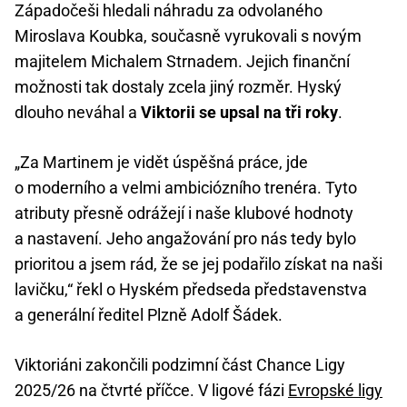
Západočeši hledali náhradu za odvolaného
Miroslava Koubka, současně vyrukovali s novým
majitelem Michalem Strnadem. Jejich finanční
možnosti tak dostaly zcela jiný rozměr. Hyský
dlouho neváhal a
Viktorii se upsal na tři roky
.
„Za Martinem je vidět úspěšná práce, jde
o moderního a velmi ambiciózního trenéra. Tyto
atributy přesně odrážejí i naše klubové hodnoty
a nastavení. Jeho angažování pro nás tedy bylo
prioritou a jsem rád, že se jej podařilo získat na naši
lavičku,“ řekl o Hyském předseda představenstva
a generální ředitel Plzně Adolf Šádek.
Viktoriáni zakončili podzimní část Chance Ligy
2025/26 na čtvrté příčce. V ligové fázi
Evropské ligy