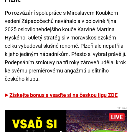
Po rozvázání spolupráce s Miroslavem Koubkem
vedení Západočechů neváhalo a v polovině října
2025 oslovilo tehdejšího kouče Karviné Martina
Hyského. 50letý stratég si v moravskoslezském
celku vybudoval slušné renomé, Plzeň ale nepatřila
k jeho jediným nápadníkům. Přesto si vybral právě ji.
Podepsáním smlouvy na tři roky zároveň udělal krok
ke svému premiérovému angažmá u elitního
českého klubu.
Získejte bonus a vsaďte si na českou ligu ZDE