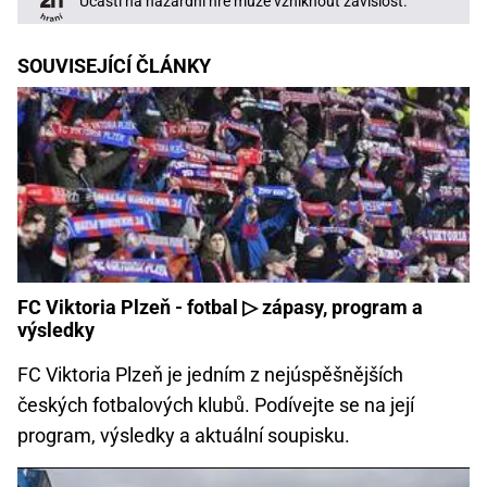
Účastí na hazardní hře může vzniknout závislost.
SOUVISEJÍCÍ ČLÁNKY
FC Viktoria Plzeň - fotbal ▷ zápasy, program a
výsledky
FC Viktoria Plzeň je jedním z nejúspěšnějších
českých fotbalových klubů. Podívejte se na její
program, výsledky a aktuální soupisku.