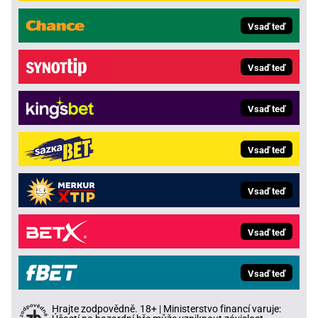
Vsaď teď
Vsaď teď
Vsaď teď
Vsaď teď
Vsaď teď
Vsaď teď
Vsaď teď
Hrajte zodpovědně. 18+ | Ministerstvo financí varuje: