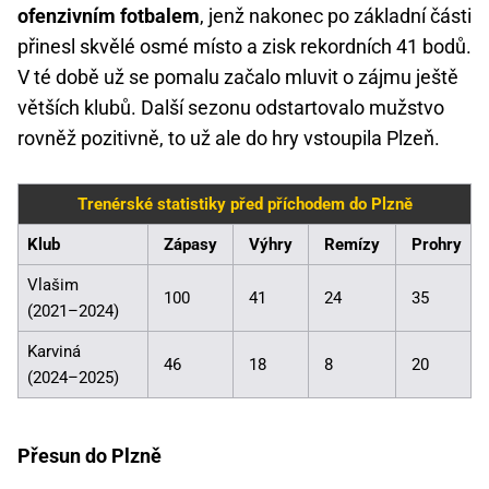
ofenzivním fotbalem
, jenž nakonec po základní části
přinesl skvělé osmé místo a zisk rekordních 41 bodů.
V té době už se pomalu začalo mluvit o zájmu ještě
větších klubů. Další sezonu odstartovalo mužstvo
rovněž pozitivně, to už ale do hry vstoupila Plzeň.
Trenérské statistiky před příchodem do Plzně
Klub
Zápasy
Výhry
Remízy
Prohry
Vlašim
100
41
24
35
(2021–2024)
Karviná
46
18
8
20
(2024–2025)
Přesun do Plzně