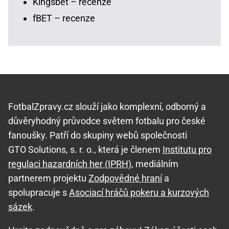
Kingsbet – recenze
fBET – recenze
FotbalZpravy.cz slouží jako komplexní, odborný a
důvěryhodný průvodce světem fotbalu pro české
fanoušky. Patří do skupiny webů společnosti
GTO Solutions, s. r. o., která je členem
Institutu pro
regulaci hazardních her (IPRH)
, mediálním
partnerem projektu
Zodpovědné hraní
a
spolupracuje s
Asociací hráčů pokeru a kurzových
sázek
.