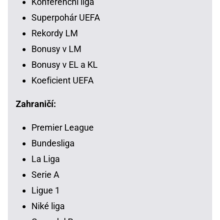
Konferenční liga
Superpohár UEFA
Rekordy LM
Bonusy v LM
Bonusy v EL a KL
Koeficient UEFA
Zahraničí:
Premier League
Bundesliga
La Liga
Serie A
Ligue 1
Niké liga