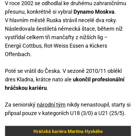
V roce 2002 se odhodlal ke druhému zahraničnímu
přesunu, konkrétně si vybral
Dynamo Moskva
.
V hlavním městě Ruska strávil necelé dva roky.
Následovala šestiletá německá štace, během níž
vystřídal celkem tři mančafty z nižších lig –
Energii Cottbus, Rot-Weiss Essen a Kickers
Offenbach.
Poté se vrátil do Česka. V sezoně 2010/11 oblékl
dres Kladna, krátce nato ale
ukončil profesionální
hráčskou kariéru
.
Za seniorský
národní tým
nikdy nenastoupil, starty si
připsal pouze v kategoriích U18 (3/0) a U21 (25/5).
Hráčská kariéra Martina Hyského