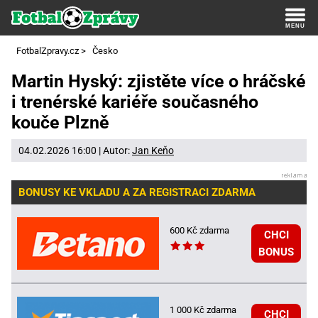
FotbalZpravy.cz
>
Česko
Martin Hyský: zjistěte více o hráčské
i trenérské kariéře současného
kouče Plzně
04.02.2026 16:00 | Autor:
Jan Keňo
BONUSY KE VKLADU A ZA REGISTRACI ZDARMA
600 Kč zdarma
CHCI
BONUS
1 000 Kč zdarma
CHCI