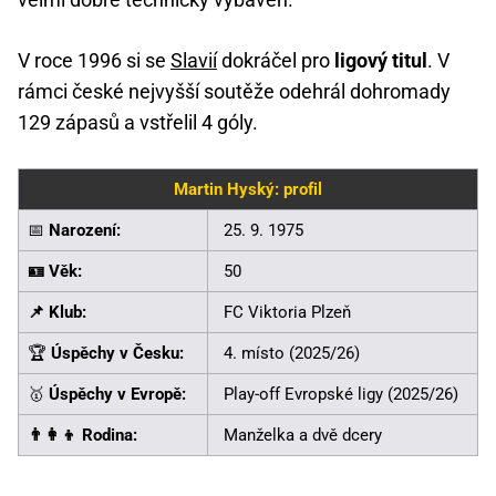
V roce 1996 si se
Slavií
dokráčel pro
ligový titul
. V
rámci české nejvyšší soutěže odehrál dohromady
129 zápasů a vstřelil 4 góly.
Martin Hyský: profil
📅
Narození:
25. 9. 1975
🪪 Věk:
50
📌 Klub:
FC Viktoria Plzeň
🏆
Úspěchy v Česku:
4. místo (2025/26)
🥇
Úspěchy v Evropě:
Play-off Evropské ligy (2025/26)
👨‍👩‍👦 Rodina:
Manželka a dvě dcery