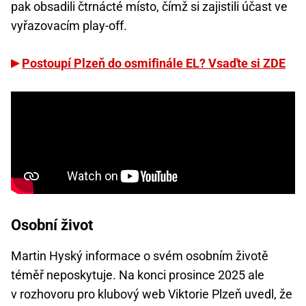
pak obsadili čtrnácté místo, čímž si zajistili účast ve
vyřazovacím play-off.
Postoupí Plzeň do osmifinále EL? Vsaďte si ZDE
Osobní život
Martin Hyský informace o svém osobním životě
téměř neposkytuje. Na konci prosince 2025 ale
v rozhovoru pro klubový web Viktorie Plzeň uvedl, že