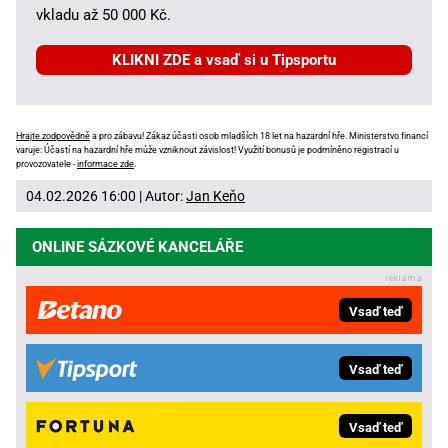
vkladu až 50 000 Kč.
KLIKNI ZDE a vsaď si u Tipsportu
Hrajte zodpovědně
a pro zábavu! Zákaz účasti osob mladších 18 let na hazardní hře. Ministerstvo financí
varuje: Účastí na hazardní hře může vzniknout závislost! Využití bonusů je podmíněno registrací u
provozovatele -
informace zde
.
04.02.2026 16:00 | Autor:
Jan Keňo
ONLINE SÁZKOVÉ KANCELÁŘE
Vsaď teď
Vsaď teď
Vsaď teď