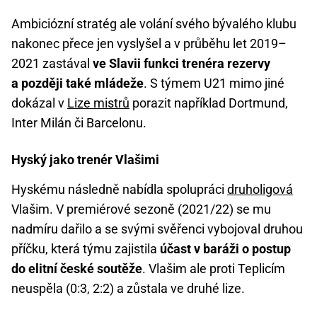
Ambiciózní stratég ale volání svého bývalého klubu
nakonec přece jen vyslyšel a v průběhu let 2019–
2021 zastával
ve Slavii funkci trenéra rezervy
a později také mládeže
. S týmem U21 mimo jiné
dokázal v
Lize mistrů
porazit například Dortmund,
Inter Milán či Barcelonu.
Hyský jako trenér Vlašimi
Hyskému následně nabídla spolupráci
druholigová
Vlašim. V premiérové sezoně (2021/22) se mu
nadmíru dařilo a se svými svěřenci vybojoval druhou
příčku, která týmu zajistila
účast v baráži o postup
do elitní české soutěže
. Vlašim ale proti Teplicím
neuspěla (0:3, 2:2) a zůstala ve druhé lize.