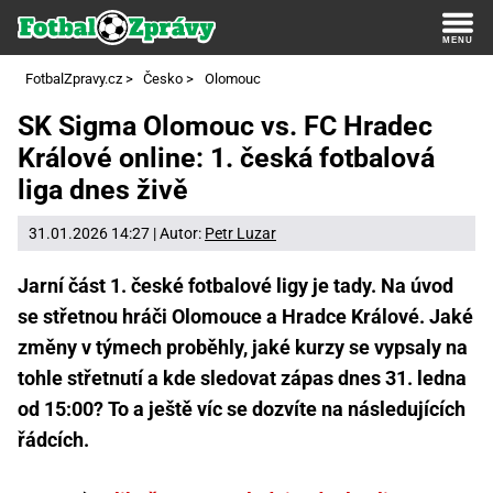
FotbalZpravy.cz
>
Česko
>
Olomouc
SK Sigma Olomouc vs. FC Hradec
Králové online: 1. česká fotbalová
liga dnes živě
31.01.2026 14:27 | Autor:
Petr Luzar
Jarní část 1. české fotbalové ligy je tady. Na úvod
se střetnou hráči Olomouce a Hradce Králové. Jaké
změny v týmech proběhly, jaké kurzy se vypsaly na
tohle střetnutí a kde sledovat zápas dnes 31. ledna
od 15:00? To a ještě víc se dozvíte na následujících
řádcích.