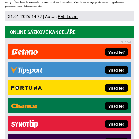
varuje: Účastí na hazardní hře může vzniknout závislost! Využití bonusů je podmíněno registrací u
provozovatele -
informace zde
.
31.01.2026 14:27 | Autor:
Petr Luzar
ONLINE SÁZKOVÉ KANCELÁŘE
Vsaď teď
Vsaď teď
Vsaď teď
Vsaď teď
Vsaď teď