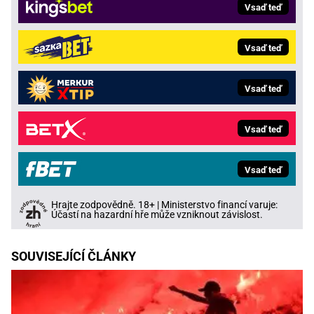
Vsaď teď
Vsaď teď
Vsaď teď
Vsaď teď
Vsaď teď
Hrajte zodpovědně. 18+ | Ministerstvo financí varuje:
Účastí na hazardní hře může vzniknout závislost.
SOUVISEJÍCÍ ČLÁNKY