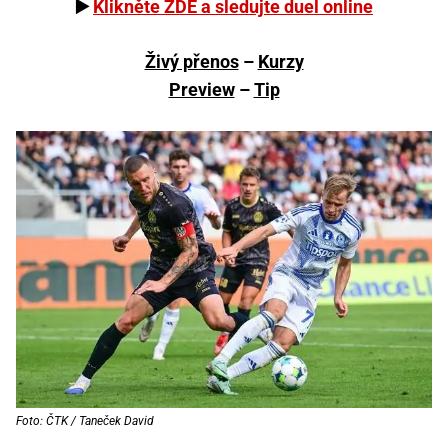
▶️
Klikněte ZDE a sledujte duel online
Živý přenos
–
Kurzy
Preview
–
Tip
Foto: ČTK / Taneček David