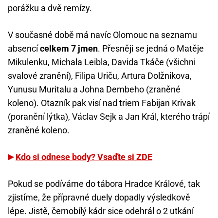
porážku a dvě remízy.
V současné době má navíc Olomouc na seznamu
absencí
celkem 7 jmen
. Přesněji se jedná o Matěje
Mikulenku, Michala Leibla, Davida Tkáče (všichni
svalové zranění), Filipa Uriču, Artura Dolžnikova,
Yunusu Muritalu a Johna Dembeho (zraněné
koleno). Otazník pak visí nad triem Fabijan Krivak
(poranění lýtka), Václav Sejk a Jan Král, kterého trápí
zraněné koleno.
Kdo si odnese body? Vsaďte si ZDE
Pokud se podíváme do tábora Hradce Králové, tak
zjistíme, že přípravné duely dopadly výsledkově
lépe. Jistě, černobílý kádr sice odehrál o 2 utkání