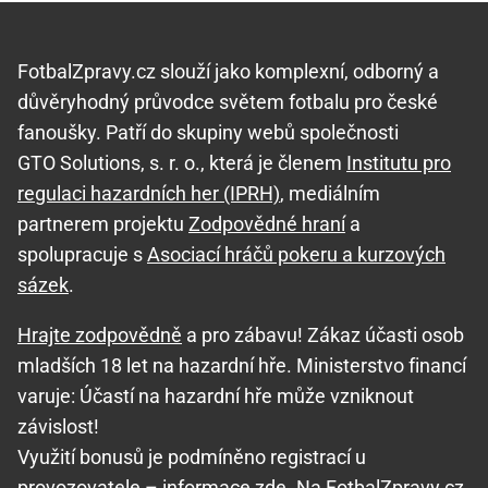
FotbalZpravy.cz slouží jako komplexní, odborný a
důvěryhodný průvodce světem fotbalu pro české
fanoušky. Patří do skupiny webů společnosti
GTO Solutions, s. r. o., která je členem
Institutu pro
regulaci hazardních her (IPRH)
, mediálním
partnerem projektu
Zodpovědné hraní
a
spolupracuje s
Asociací hráčů pokeru a kurzových
sázek
.
Hrajte zodpovědně
a pro zábavu! Zákaz účasti osob
mladších 18 let na hazardní hře. Ministerstvo financí
varuje: Účastí na hazardní hře může vzniknout
závislost!
Využití bonusů je podmíněno registrací u
provozovatele –
informace zde
. Na FotbalZpravy.cz