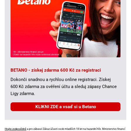
BETANO - získej zdarma 600 Kč za registraci
Dokonči snadnou a rychlou online registraci. Získej
600 Kč zdarma za ověření účtu a sleduj zápasy Chance
Ligy zdarma.
KLIKNI ZDE a vsaď si u Betano
Hrajte zodpovědně
a pro zábavu! Zákaz účasti osob mladších 18 let na hazardní hře. Ministerstvo financí