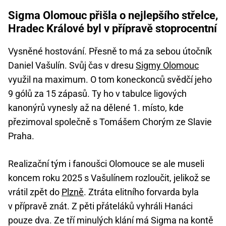
Sigma Olomouc přišla o nejlepšího střelce,
Hradec Králové byl v přípravě stoprocentní
Vysněné hostování. Přesně to má za sebou útočník
Daniel Vašulín. Svůj čas v dresu
Sigmy Olomouc
využil na maximum. O tom koneckonců svědčí jeho
9 gólů za 15 zápasů. Ty ho v tabulce ligových
kanonýrů vynesly až na dělené 1. místo, kde
přezimoval společně s Tomášem Chorým ze Slavie
Praha.
Realizační tým i fanoušci Olomouce se ale museli
koncem roku 2025 s Vašulínem rozloučit, jelikož se
vrátil zpět do
Plzně
. Ztráta elitního forvarda byla
v přípravě znát. Z pěti přáteláků vyhráli Hanáci
pouze dva. Ze tří minulých klání má Sigma na kontě