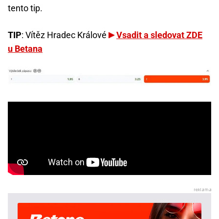
tento tip.
TIP
: Vítěz Hradec Králové
Vsadit a sledovat ZDE
u Betana