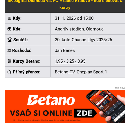
SK Sigma Olomouc vs. FC Hradec Králové - kde sledovat &
kurzy
📅
Kdy:
31. 1. 2026 od 15:00
🌍
Kde:
Andrův stadion, Olomouc
🏆
Soutěž:
20. kolo Chance Ligy 2025/26
⚖️
Rozhodčí:
Jan Beneš
🔢
Kurzy Betano:
1,95 - 3,25 - 3,95
📺
Přímý přenos:
Betano TV
, Oneplay Sport 1