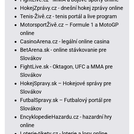
HokejZprávy.cz - dnešní hokej zprávy online
Tenis-Živě.cz - tenis portál a live program
MotorsportŽivě.cz – Formule 1 a MotoGP
online
CasinoArena.cz - legální online casina
BetArena.sk - online stávkovanie pre
Slovákov
FightLive.sk - Oktagon, UFC a MMA pre
Slovákov
HokejSpravy.sk – Hokejové správy pre
Slovákov
FutbalSpravy.sk – Futbalový portál pre
Slovákov
EncyklopedieHazardu.cz - hazardní hry
online
Loterie-tikety.cz - loterie a losy online