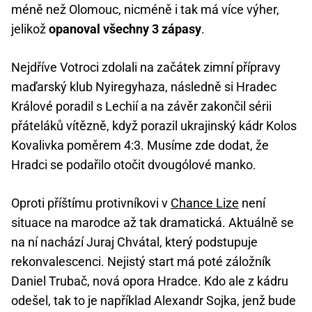
méně než Olomouc, nicméně i tak má více výher,
jelikož
opanoval všechny 3 zápasy
.
Nejdříve Votroci zdolali na začátek zimní přípravy
maďarský klub Nyiregyhaza, následně si Hradec
Králové poradil s Lechií a na závěr zakončil sérii
přáteláků vítězně, když porazil ukrajinský kádr Kolos
Kovalivka poměrem 4:3. Musíme zde dodat, že
Hradci se podařilo otočit dvougólové manko.
Oproti příštímu protivníkovi v
Chance Lize
není
situace na marodce až tak dramatická. Aktuálně se
na ní nachází Juraj Chvátal, který podstupuje
rekonvalescenci. Nejistý start má poté záložník
Daniel Trubač, nová opora Hradce. Kdo ale z kádru
odešel, tak to je například Alexandr Sojka, jenž bude