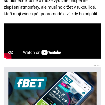
stadionech krásně a může výrazně přispět ke
zlepšení atmosféry, ale musí ho držet v rukou lidé,
kteří mají všech pět pohromadě a ví, kdy ho odpálit.