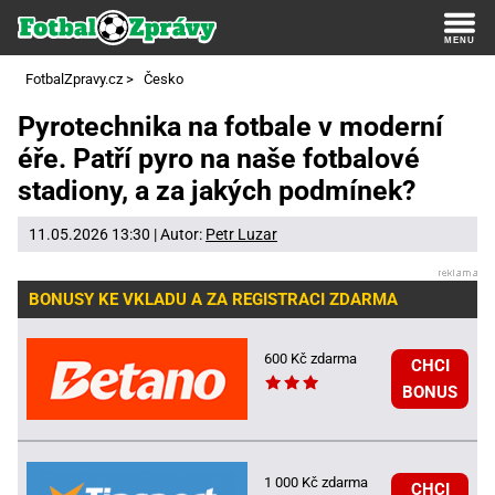
FotbalZpravy.cz
>
Česko
Pyrotechnika na fotbale v moderní
éře. Patří pyro na naše fotbalové
stadiony, a za jakých podmínek?
11.05.2026 13:30 | Autor:
Petr Luzar
BONUSY KE VKLADU A ZA REGISTRACI ZDARMA
600 Kč zdarma
CHCI
BONUS
1 000 Kč zdarma
CHCI