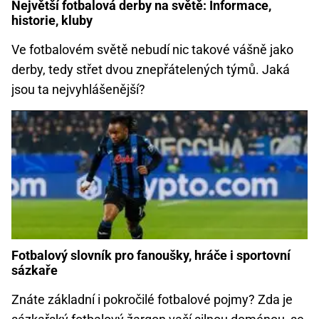
Největší fotbalová derby na světě: Informace,
historie, kluby
Ve fotbalovém světě nebudí nic takové vášně jako
derby, tedy střet dvou znepřátelených týmů. Jaká
jsou ta nejvyhlášenější?
Fotbalový slovník pro fanoušky, hráče i sportovní
sázkaře
Znáte základní i pokročilé fotbalové pojmy? Zda je