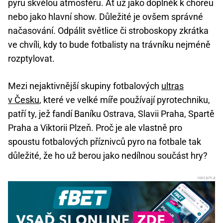
pyru skvělou atmosféru. Ať už jako doplněk k choreu
nebo jako hlavní show. Důležité je ovšem správné
načasování. Odpálit světlice či stroboskopy zkrátka
ve chvíli, kdy to bude fotbalisty na trávníku nejméně
rozptylovat.
Mezi nejaktivnější skupiny fotbalových
ultras
v Česku
, které ve velké míře používají pyrotechniku,
patří ty, jež fandí Baníku Ostrava, Slavii Praha, Spartě
Praha a Viktorii Plzeň. Proč je ale vlastně pro
spoustu fotbalových příznivců pyro na fotbale tak
důležité, že ho už berou jako nedílnou součást hry?