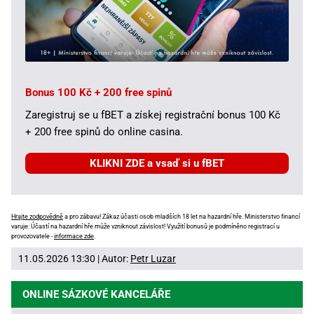
Bonus 100 Kč + 200 free spinů
Zaregistruj se u fBET a získej registrační bonus 100 Kč
+ 200 free spinů do online casina.
KLIKNI ZDE a vsaď si u fBET
Hrajte zodpovědně
a pro zábavu! Zákaz účasti osob mladších 18 let na hazardní hře. Ministerstvo financí
varuje: Účastí na hazardní hře může vzniknout závislost! Využití bonusů je podmíněno registrací u
provozovatele -
informace zde
.
11.05.2026 13:30 | Autor:
Petr Luzar
ONLINE SÁZKOVÉ KANCELÁŘE