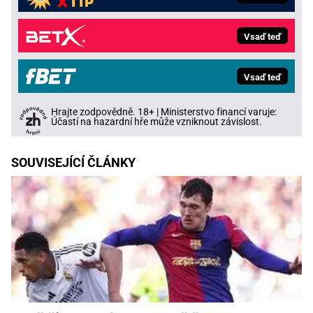
Vsaď teď
Vsaď teď
Hrajte zodpovědně. 18+ | Ministerstvo financí varuje:
Účastí na hazardní hře může vzniknout závislost.
SOUVISEJÍCÍ ČLÁNKY