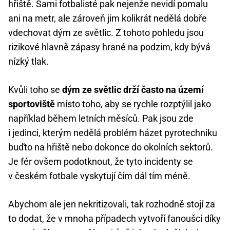
hřiště. Sami fotbalisté pak nejenže nevidí pomalu
ani na metr, ale zároveň jim kolikrát nedělá dobře
vdechovat dým ze světlic. Z tohoto pohledu jsou
rizikové hlavně zápasy hrané na podzim, kdy bývá
nízký tlak.
Kvůli toho se
dým ze světlic drží často na území
sportoviště
místo toho, aby se rychle rozptýlil jako
například během letních měsíců. Pak jsou zde
i jedinci, kterým nedělá problém házet pyrotechniku
buďto na hřiště nebo dokonce do okolních sektorů.
Je fér ovšem podotknout, že tyto incidenty se
v českém fotbale vyskytují čím dál tím méně.
Abychom ale jen nekritizovali, tak rozhodně stojí za
to dodat, že v mnoha případech vytvoří fanoušci díky