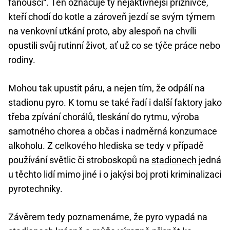
fanoušci“. Ten označuje ty nejaktivnější příznivce,
kteří chodí do kotle a zároveň jezdí se svým týmem
na venkovní utkání proto, aby alespoň na chvíli
opustili svůj rutinní život, ať už co se týče práce nebo
rodiny.
Mohou tak upustit páru, a nejen tím, že odpálí na
stadionu pyro. K tomu se také řadí i další faktory jako
třeba zpívání chorálů, tleskání do rytmu, výroba
samotného chorea a občas i nadměrná konzumace
alkoholu. Z celkového hlediska se tedy v případě
používání světlic či stroboskopů na
stadionech
jedná
u těchto lidí mimo jiné i o jakýsi boj proti kriminalizaci
pyrotechniky.
Závěrem tedy poznamenáme, že pyro vypadá na