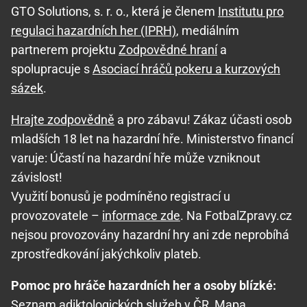
GTO Solutions, s. r. o., která je členem
Institutu pro
regulaci hazardních her (IPRH)
, mediálním
partnerem projektu
Zodpovědné hraní
a
spolupracuje s
Asociací hráčů pokeru a kurzových
sázek
.
Hrajte zodpovědně
a pro zábavu! Zákaz účasti osob
mladších 18 let na hazardní hře. Ministerstvo financí
varuje: Účastí na hazardní hře může vzniknout
závislost!
Využití bonusů je podmíněno registrací u
provozovatele –
informace zde
. Na FotbalZpravy.cz
nejsou provozovány hazardní hry ani zde neprobíhá
zprostředkování jakýchkoliv plateb.
Pomoc pro hráče hazardních her a osoby blízké:
Seznam adiktologických služeb v ČR
,
Mapa