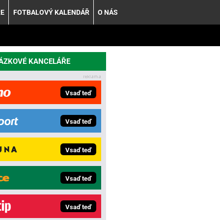
ŘE
FOTBALOVÝ KALENDÁŘ
O NÁS
SÁZKOVÉ KANCELÁŘE
Vsaď teď
Vsaď teď
Vsaď teď
Vsaď teď
Vsaď teď