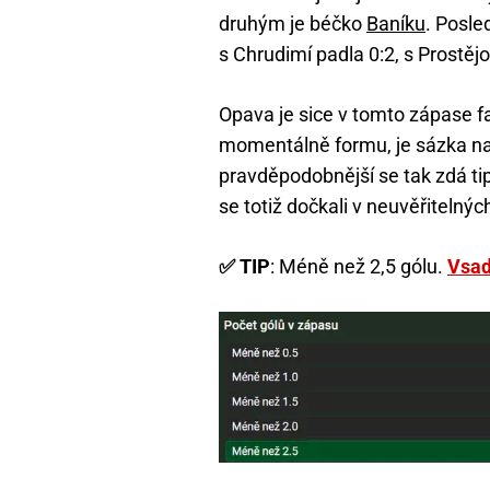
druhým je béčko
Baníku
. Posle
s Chrudimí padla 0:2, s Prostě
Opava je sice v tomto zápase 
momentálně formu, je sázka na 
pravděpodobnější se tak zdá t
se totiž dočkali v neuvěřiteln
✅ TIP
: Méně než 2,5 gólu.
Vsad