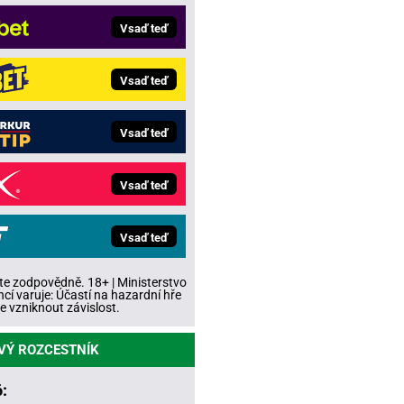
Vsaď teď
Vsaď teď
Vsaď teď
Vsaď teď
Vsaď teď
te zodpovědně. 18+ | Ministerstvo
ncí varuje: Účastí na hazardní hře
 vzniknout závislost.
VÝ ROZCESTNÍK
: