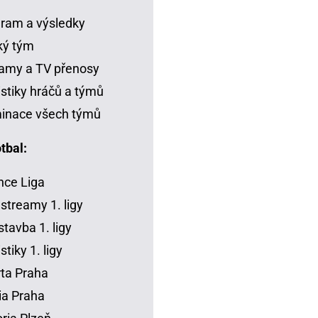
ram a výsledky
ký tým
amy a TV přenosy
istiky hráčů a týmů
inace všech týmů
tbal:
ce Liga
 streamy 1. ligy
tavba 1. ligy
stiky 1. ligy
ta Praha
ia Praha