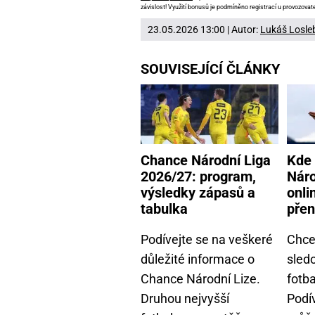
závislost! Využití bonusů je podmíněno registrací u provozovate
23.05.2026 13:00 | Autor:
Lukáš Losle
SOUVISEJÍCÍ ČLÁNKY
Chance Národní Liga
Kde 
2026/27: program,
Náro
výsledky zápasů a
onli
tabulka
pře
Podívejte se na veškeré
Chcet
důležité informace o
sled
Chance Národní Lize.
fotba
Druhou nejvyšší
Podív