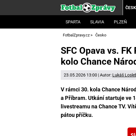
ČES
SPARTA
SLAVIA
PLZEŇ
FotbalZpravy.cz
>
Česko
SFC Opava vs. FK 
kolo Chance Národn
23.05.2026 13:00 | Autor:
Lukáš Losle
V rámci 30. kola Chance Národn
a Příbram. Utkání startuje ve 1
livestreamu na Chance TV. Ví
pátou příčku.
Sl