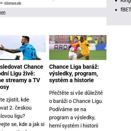
King
le -
informace zde
.
fBET
ben
sledovat Chance
Chance Liga baráž:
dní Ligu živě:
výsledky, program,
ne streamy a TV
systém a historie
nosy
Přečtěte si vše důležité
e zjistit, kde
o baráži o Chance Ligu.
ovat 2. českou
Podíváme se na
lovou ligu?
program a výsledky,
ejte se, kde a jak si
herní systém i historii