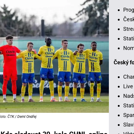
Prog
Čes
Stre
Stat
Nom
Český fo
Chan
Live
Nads
Stati
Spar
Foto: ČTK / Deml Ondřej
Slav