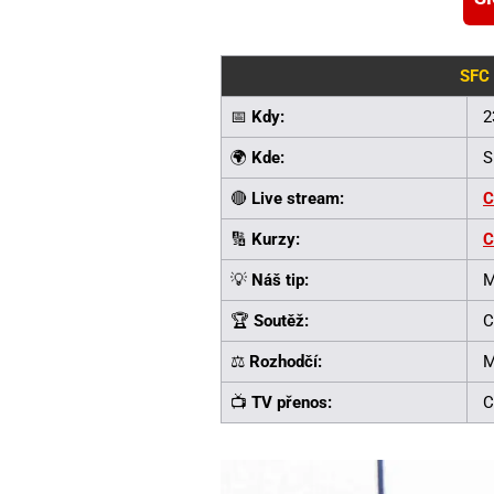
SFC 
📅
Kdy:
2
🌍
Kde:
S
🔴
Live stream:
C
🔢
Kurzy:
C
💡
Náš tip:
M
🏆
Soutěž:
C
⚖️
Rozhodčí:
M
📺
TV přenos:
C