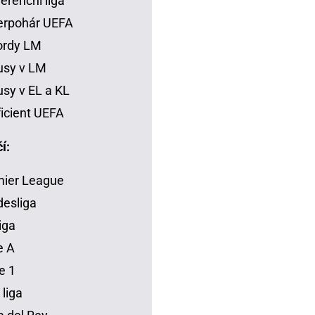
erenční liga
erpohár UEFA
ordy LM
usy v LM
sy v EL a KL
icient UEFA
í:
mier League
esliga
iga
e A
e 1
 liga