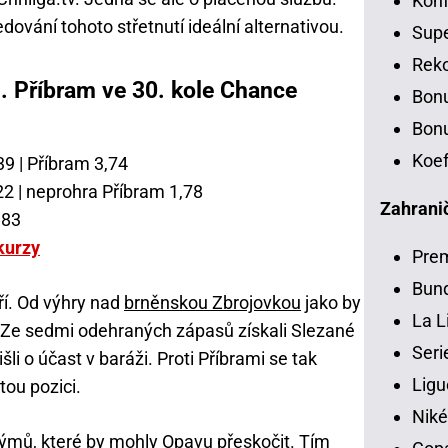
Konf
dování tohoto střetnutí ideální alternativou.
Sup
Rek
. Příbram ve 30. kole Chance
Bon
Bonu
Koef
39 | Příbram 3,74
22 | neprohra Příbram 1,78
Zahranič
,83
kurzy
Pre
Bund
í. Od výhry nad
brněnskou Zbrojovkou
jako by
La L
a. Ze sedmi odehraných zápasů získali Slezané
Seri
li o účast v baráži. Proti Příbrami se tak
Ligu
tou pozici.
Niké
týmů, které by mohly Opavu přeskočit. Tím