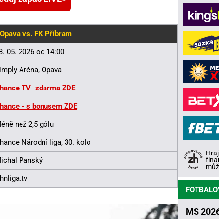
Opava vs. FK Příbram
3. 05. 2026 od 14:00
imply Aréna, Opava
hance TV- zdarma ZDE
hance - s bonusem ZDE
éně než 2,5 gólu
hance Národní liga, 30. kolo
Hraj
fina
ichal Panský
může
hnliga.tv
FOTBALO
MS 2026