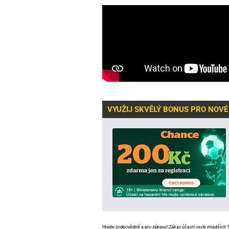
VYUŽIJ SKVĚLÝ BONUS PRO NOVÉ
Hrajte zodpovědně
a pro zábavu! Zákaz účasti osob mladších 18