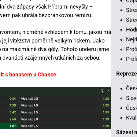
Copa
dní dva zápasy však Příbrami nevyšly –
Stre
jovem pak uhrála bezbrankovou remízu.
Stre
Hodn
favoritem, nicméně vzhledem k tomu, jakou má
Nejd
její vítězství poměrně velkým riskem. Jako
ip na maximálně dva góly. Tohoto underu jsme
Prof
ých dvanácti vzájemných utkáních za sebou.
Prof
Repreze
it s bonusem u Chance
Česk
Slov
Česk
Kval
Sázení n