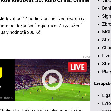
 Kde sledovat 30. kolo CHNL online
Vikt
Baní
Sig
ledovat od 14 hodin v online livestreamu na
Zbro
ete po dokončení registrace. Za založení
MOL
nus v hodnotě 200 Kč.
Str
Chan
Live
Stre
Plat
Evropsk
Liga
Evro
Chnliga.tv. Jedná se ale o placenou službu.