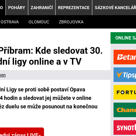
KO
POHÁRY
ZAHRANIČÍ
REPREZENTACE
SÁZKOVÉ KANCELÁ
OSTRAVA
OLOMOUC
ZBROJOVKA
ONLINE 
Příbram: Kde sledovat 30.
í ligy online a v TV
ben
í Ligy se proti sobě postaví Opava
4 hodin a sledovat jej můžete v online
těz duelu se může posunout na konečnou
eduj zápas LIVE