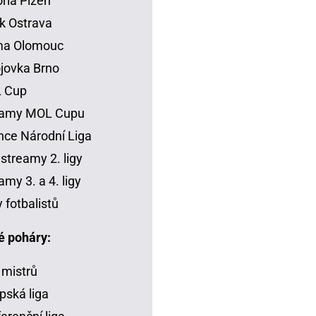
oria Plzeň
k Ostrava
ma Olomouc
jovka Brno
 Cup
eamy MOL Cupu
ce Národní Liga
 streamy 2. ligy
amy 3. a 4. ligy
y fotbalistů
é poháry:
 mistrů
pská liga