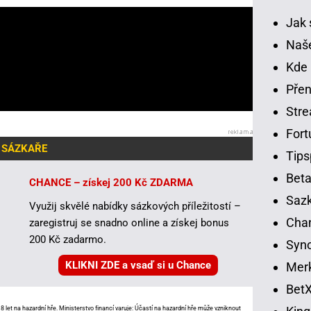
Jak 
Naše
Kde 
Přen
Str
Fort
 SÁZKAŘE
Tips
Beta
CHANCE – získej 200 Kč ZDARMA
Sazk
Využij skvělé nabídky sázkových příležitostí –
Cha
zaregistruj se snadno online a získej bonus
200 Kč zadarmo.
Syno
KLIKNI ZDE a vsaď si u Chance
Merk
BetX
 let na hazardní hře. Ministerstvo financí varuje: Účastí na hazardní hře může vzniknout