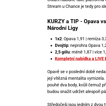
Stream u Chance je tedy pro sle
KURZY a TIP - Opava vs
Národní Ligy
1x2
: Opava 1,91 | remíza 3,
Dvojtip
: neprohra Opava 1,
2,5 gólu
: méně 1,87 | více 1
Kompletní nabídka a LIVE 
Opavě se v poslední době nedař
její vítězná mentalita vymizel
pouhé dva body, kvůli čemuž přiš
budou snažit udržet alespoň pá
Středočeši jsou jedním z dvou 