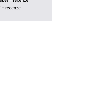
sbet – recenze
 – recenze