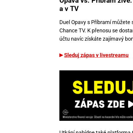
Opava vs. Příbram živě:
a v TV
Duel Opavy s Příbramí můžete s
Chance TV. K přenosu se dostan
účtu navíc získáte zajímavý bo
Sleduj zápas v livestreamu
Utkání nabídne také platforma 