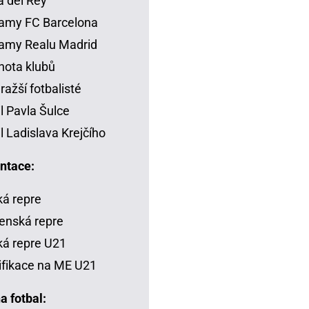
 del Rey
amy FC Barcelona
amy Realu Madrid
ota klubů
ražší fotbalisté
il Pavla Šulce
il Ladislava Krejčího
ntace:
á repre
enská repre
á repre U21
ifikace na ME U21
a fotbal: