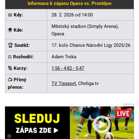
Informace k zápasu Opava vs. Prostějov
📅
Kdy:
28. 2. 2026 od 14:00
Městský stadion (Simply Arena),
🌍
Kde:
Opava
🏆
Soutěž:
17. kolo Chance Národní Ligy 2025/26
⚖️
Rozhodčí:
Adam Trska
🔢
Kurzy:
1,56 - 4,82 - 5,47
📺
Přímý
TV Tipsport
, Chnliga.tv
přenos: