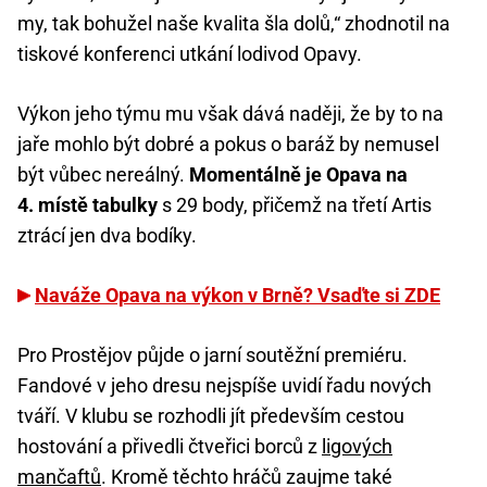
my, tak bohužel naše kvalita šla dolů,“ zhodnotil na
tiskové konferenci utkání lodivod Opavy.
Výkon jeho týmu mu však dává naději, že by to na
jaře mohlo být dobré a pokus o baráž by nemusel
být vůbec nereálný.
Momentálně je Opava na
4. místě tabulky
s 29 body, přičemž na třetí Artis
ztrácí jen dva bodíky.
Naváže Opava na výkon v Brně? Vsaďte si ZDE
Pro Prostějov půjde o jarní soutěžní premiéru.
Fandové v jeho dresu nejspíše uvidí řadu nových
tváří. V klubu se rozhodli jít především cestou
hostování a přivedli čtveřici borců z
ligových
mančaftů
. Kromě těchto hráčů zaujme také