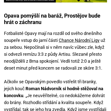
Opava pomýšlí na baráž, Prostějov bude
hrát o záchranu
Fotbalisté Opavy mají na rozdíl od svého dnešního
soupeře vstup do jarní části
Chance Národní Ligy
už
za sebou. Nepočínali si v něm navíc vůbec zle, když
si odvezli remízu 3:3 z půdy Artisu. Slezané přesto
neodjížděli z Brna spokojení. Vedli totiž 2:0 a ještě
deset minut před koncem se radovali ze skóre 3:1.
Ačkoliv se Opavským povedlo vstřelit tři branky,
jejich kouč
Roman Nádvorník si hodně stěžoval na
koncovku
. „Je neuvěřitelné, co nedokážeme dohrát
do brány. Rozhodlo střídání a kvalita soupeře. Když
vystřídal, tak se jeho hra zvedla. Když jsme vystřídali